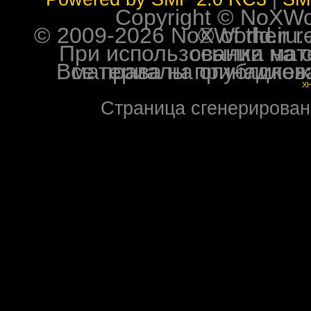
Copyright © NoXWorl
© 2009-2026 NoXWorld.ru. All image
При использовании материалов ф
Все права на опубликованные на форуме NoXW
X
Страница сгенерирована