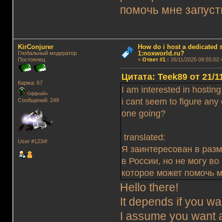
помочь мне запуст
KirConjurer
How do i host a dedicated s
1:noxworld.ru?
Глобальный модератор
Постоялец
«
Ответ #1
:
26/11/2025 09:55:02 
Цитата: Teek89 от 21/1
Карма: 67
I am interested in hostin
Оффлайн
i cant seem to figure any
Сообщений: 249
one going?
translated:
User #1234!
Я заинтересован в раз
в России, но не могу во
которое может помочь м
Hello there!
It depends if you wan
I assume you want 