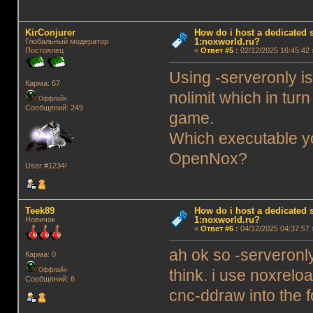
KirConjurer
How do i host a dedicated s
1:noxworld.ru?
Глобальный модератор
Постоялец
«
Ответ #5
:
02/12/2025 16:45:42 
Using -serveronly is
Карма: 67
nolimit which in tur
Оффлайн
Сообщений: 249
game.
Which executable yo
OpenNox?
User #1234!
Teek89
How do i host a dedicated s
1:noxworld.ru?
Новичок
«
Ответ #6
:
04/12/2025 04:37:57 
ah ok so -serveronly
Карма: 0
Оффлайн
think. i use noxrelo
Сообщений: 6
cnc-ddraw into the f