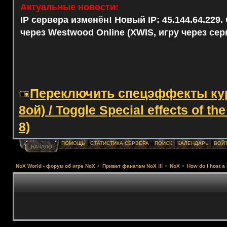
Актуальные новости:
IP сервера изменён! Новый IP: 45.144.64.229
через Westwood Online (XWIS, игру через сер
Переключить спецэффекты курс
8ой) / Toggle Special effects of th
8)
ПОМОЩЬ
СТАТИСТИКА СЕРВЕРА
ПОИСК
КАЛЕНДАРЬ
ВОЙ
НАЧАЛО
NoX World - форум об игре NoX
>
Привет фанатам NoX !!!
>
NoX
>
How do i host a