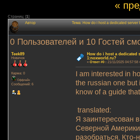
« пр
Страниц: [
1
]
Автор
Тема: How do i host a dedicated server
0 Пользователей и 10 Гостей смо
Teek89
How do i host a dedicated s
1:noxworld.ru?
Новичок
«
Ответ #0
:
21/11/2025 04:57:58 
I am interested in h
Карма: 0
Оффлайн
the russian one but 
Сообщений: 6
know of a guide tha
translated:
Я заинтересован 
Северной Америки, 
разобраться. Кто-