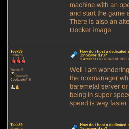
machine with an ope
and start the game 
There is also an al
Docker image.
Teek89
How do i host a dedicated s
1:noxworld.ru?
Новичок
«
Ответ #2
:
30/11/2025 08:49:10 
Well i am wondering
Карма: 0
Оффлайн
the noxmanager whic
Сообщений: 6
baremetal server or 
being in super speed
speed is way faster
Teek89
How do i host a dedicated s
1:noxworld.ru?
Новичок