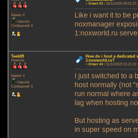
«
Ответ #3
:
30/11/2025 08:51:37 
Like i want it to be 
Карма: 0
Оффлайн
noxmanager exposin
Сообщений: 6
1:noxworld.ru server
Teek89
How do i host a dedicated s
1:noxworld.ru?
Новичок
«
Ответ #4
:
01/12/2025 01:21:01 
I just switched to a
Карма: 0
Оффлайн
host normally (not "
Сообщений: 6
run normal where as
lag when hosting no
But hosting as serve
in super speed on m