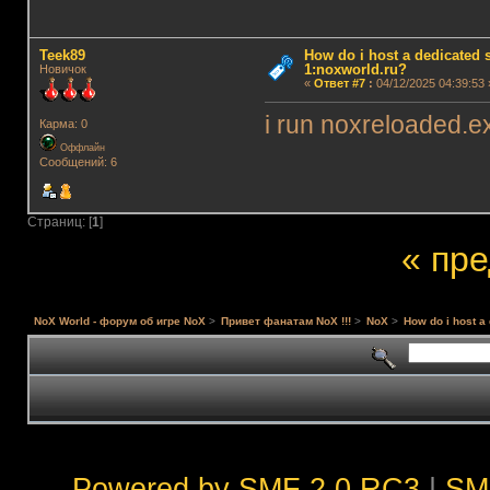
Teek89
How do i host a dedicated s
1:noxworld.ru?
Новичок
«
Ответ #7
:
04/12/2025 04:39:53 
i run noxreloaded.e
Карма: 0
Оффлайн
Сообщений: 6
Страниц: [
1
]
« пр
NoX World - форум об игре NoX
>
Привет фанатам NoX !!!
>
NoX
>
How do i host a
Powered by SMF 2.0 RC3
|
SM