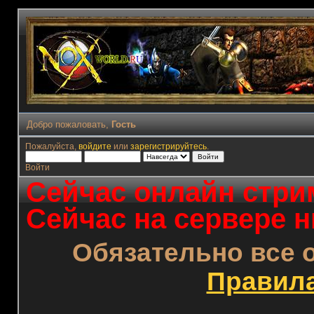
Добро пожаловать,
Гость
Пожалуйста,
войдите
или
зарегистрируйтесь
.
Войти
Сейчас онлайн стрим
Сейчас на сервере н
Обязательно все 
Правил