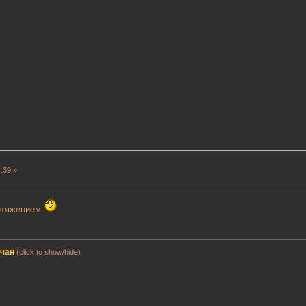
:39 »
ритяжением
мчан
(click to show/hide)