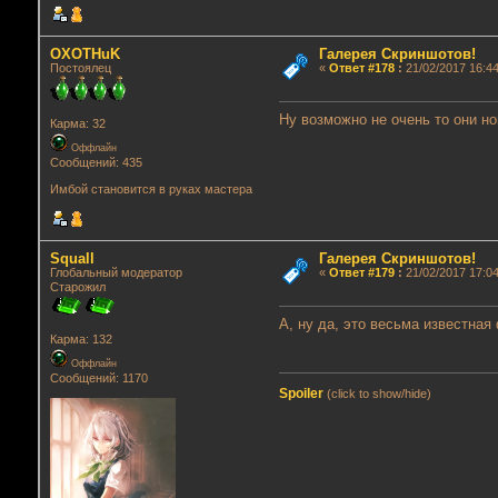
OXOTHuK
Галерея Скриншотов!
Постоялец
«
Ответ #178
:
21/02/2017 16:44
Ну возможно не очень то они н
Карма: 32
Оффлайн
Сообщений: 435
Имбой становится в руках мастера
Squall
Галерея Скриншотов!
Глобальный модератор
«
Ответ #179
:
21/02/2017 17:04
Старожил
А, ну да, это весьма известная
Карма: 132
Оффлайн
Сообщений: 1170
Spoiler
(click to show/hide)