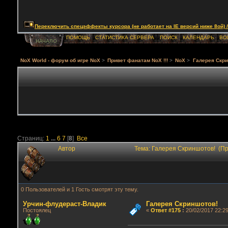
Переключить спецэффекты курсора (не работает на IE версий ниже 8ой) / Togg
ПОМОЩЬ
СТАТИСТИКА СЕРВЕРА
ПОИСК
КАЛЕНДАРЬ
ВО
НАЧАЛО
NoX World - форум об игре NoX
>
Привет фанатам NoX !!!
>
NoX
>
Галерея Скри
Страниц:
1
...
6
7
[
8
]
Все
Автор
Тема: Галерея Скриншотов! (П
0 Пользователей и 1 Гость смотрят эту тему.
Урчин-флудераст-Владик
Галерея Скриншотов!
Постоялец
«
Ответ #175
:
20/02/2017 22:29