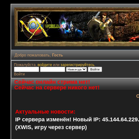
Добро пожаловать,
Гость
Пожалуйста,
войдите
или
зарегистрируйтесь
.
Войти
Сейчас онлайн стрима нет!
Сейчас на сервере никого нет!
О
Актуальные новости:
IP сервера изменён! Новый IP: 45.144.64.22
(XWIS, игру через сервер)