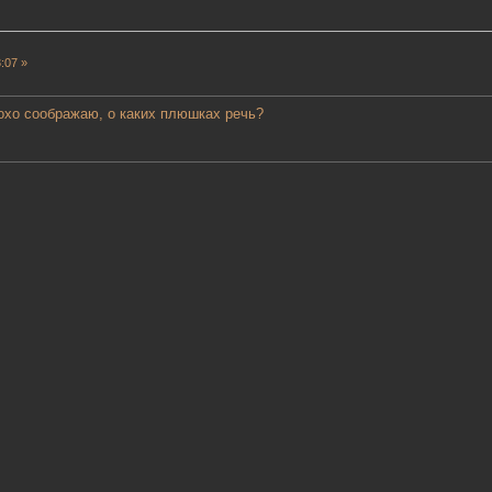
:07 »
охо соображаю, о каких плюшках речь?