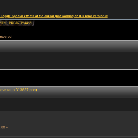
le Special effects of the cursor (not working on IEs prior version 8)
ЙТИ
РЕГИСТРАЦИЯ
ншотов!
рочитано 313837 раз)
:00 »