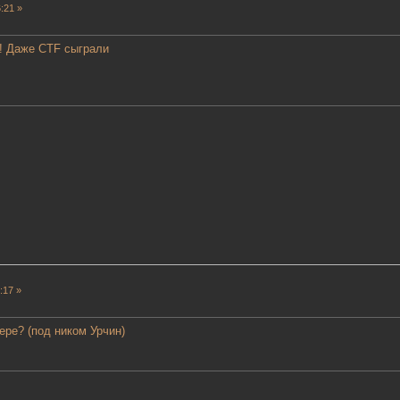
:21 »
! Даже CTF сыграли
:17 »
ере? (под ником Урчин)