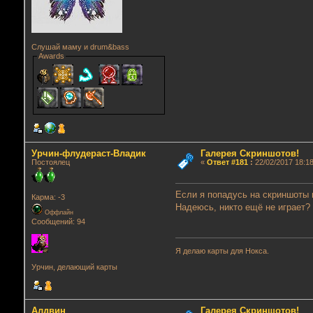
Слушай маму и drum&bass
Awards
Урчин-флудераст-Владик
Галерея Скриншотов!
Постоялец
«
Ответ #181
:
22/02/2017 18:18
Если я попадусь на скриншоты п
Карма: -3
Надеюсь, никто ещё не играет?
Оффлайн
Сообщений: 94
Я делаю карты для Нокса.
Урчин, делающий карты
Алдвин
Галерея Скриншотов!