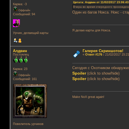
Цитата: Алдвин от 11/02/2017 15:06:43
Карма: -3
Вчера во время очередного прохожден
Оффлайн
Один из багов Нокса. Нокс - ст
Сообщений: 94
Я делаю карты для Нокса.
Урчин, делающий карты
Алдвин
Галерея Скриншотов!
Постоялец
«
Ответ #176
:
21/02/2017 15:21
Сегодня с Охотником обнаружил
Карма: 23
Spoiler
(click to show/hide)
Оффлайн
Spoiler
(click to show/hide)
Сообщений: 161
Make NoX great again!
Повелитель урчинов