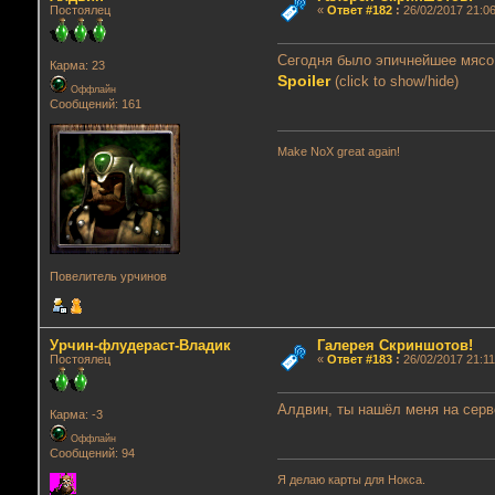
Постоялец
«
Ответ #182
:
26/02/2017 21:06
Сегодня было эпичнейшее мясо
Карма: 23
Spoiler
(click to show/hide)
Оффлайн
Сообщений: 161
Make NoX great again!
Повелитель урчинов
Урчин-флудераст-Владик
Галерея Скриншотов!
Постоялец
«
Ответ #183
:
26/02/2017 21:11
Алдвин, ты нашёл меня на серв
Карма: -3
Оффлайн
Сообщений: 94
Я делаю карты для Нокса.