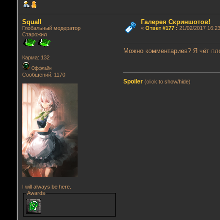
Squall
Галерея Скриншотов!
Глобальный модератор
«
Ответ #177
:
21/02/2017 16:23
Старожил
Можно комментариев? Я чёт пл
Карма: 132
Оффлайн
Сообщений: 1170
Spoiler
(click to show/hide)
I will always be here.
Awards