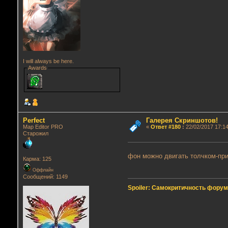
I will always be here.
Awards
Perfect
Галерея Скриншотов!
Map Editor PRO
«
Ответ #180
:
22/02/2017 17:14
Старожил
фон можно двигать толчком-п
Карма: 125
Оффлайн
Сообщений: 1149
Spoiler: Самокритичность фору