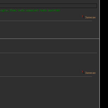
карты, Нокс либо зависнет либо вылетит.
Записан
Записан