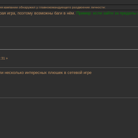
ия кампании обнаружил у главнокомандующего раздвоение личности:
арая игра, поэтому возможны баги в нём.
Пример: если зайти за пределы 
:31 »
и несколько интересных плюшек в сетевой игре