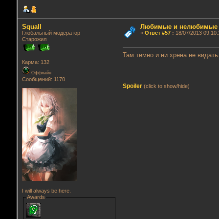
Squall
Любимые и нелюбимые г
Глобальный модератор
«
Ответ #57
:
18/07/2013 09:10:
Старожил
Там темно и ни хрена не видать
Карма: 132
Оффлайн
Сообщений: 1170
Spoiler
(click to show/hide)
I will always be here.
Awards