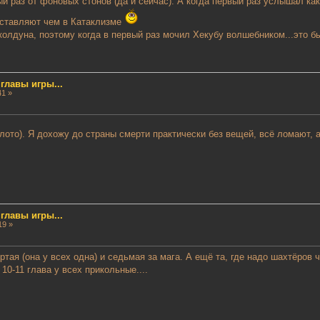
ый раз от фоновых стонов (да и сейчас). А когда первый раз услышал ка
ставляют чем в Катаклизме
олдуна, поэтому когда в первый раз мочил Хекубу волшебником...это был
лавы игры...
41 »
лото). Я дохожу до страны смерти практически без вещей, всё ломают, 
лавы игры...
19 »
тая (она у всех одна) и седьмая за мага. А ещё та, где надо шахтёров 
 10-11 глава у всех прикольные....