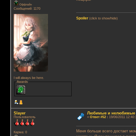
Оффлайн
Сообщений: 1170
Spoiler
(click to show/hide)
I will always be here.
Awards
Slayer
Любимые и нелюбимые г
Пользователь
«
Ответ #52
:
19/06/2011 12:40:
Меня больше всего достает мом
Карма: 0