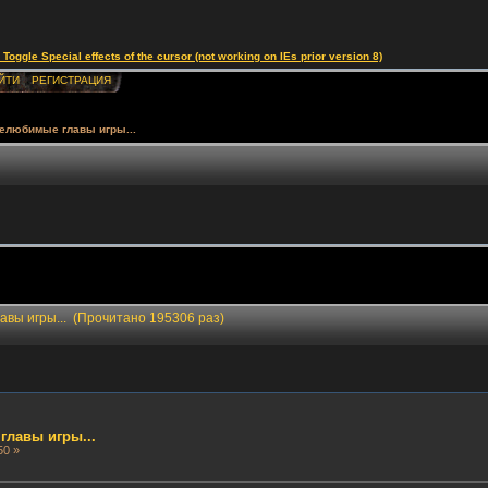
le Special effects of the cursor (not working on IEs prior version 8)
ЙТИ
РЕГИСТРАЦИЯ
елюбимые главы игры...
вы игры... (Прочитано 195306 раз)
лавы игры...
50 »