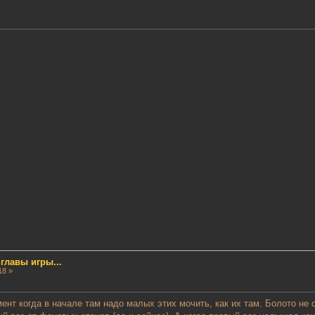
лавы игры...
18 »
ент когда в начале там надо малых этих мочить, как их там. Болото не