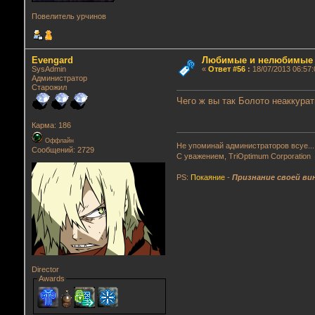
Повелитель урчинов
Evengard
Любимые и нелюбимые г
SysAdmin
«
Ответ #56
:
18/07/2013 06:57:
Администратор
Старожил
Чего ж вы так Болото неаккурат
Карма: 186
Оффлайн
Не упоминай администраторов всуе...
Сообщений: 2729
С уважением, TriOptimum Corporation
PS:
Покаяние
-
Признание своей ви
Director
Awards