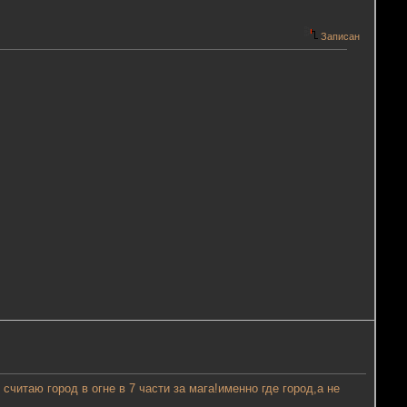
Записан
итаю город в огне в 7 части за мага!именно где город,а не