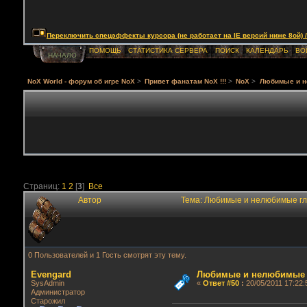
Переключить спецэффекты курсора (не работает на IE версий ниже 8ой) / Togg
ПОМОЩЬ
СТАТИСТИКА СЕРВЕРА
ПОИСК
КАЛЕНДАРЬ
ВО
НАЧАЛО
NoX World - форум об игре NoX
>
Привет фанатам NoX !!!
>
NoX
>
Любимые и н
Страниц:
1
2
[
3
]
Все
Автор
Тема: Любимые и нелюбимые гла
0 Пользователей и 1 Гость смотрят эту тему.
Evengard
Любимые и нелюбимые г
SysAdmin
«
Ответ #50
:
20/05/2011 17:22:
Администратор
Старожил