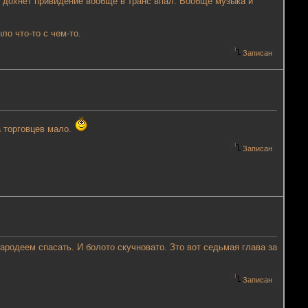
к дохнет привидение вообще в транс впал. Вообще музыка и
о что-то с чем-то.
Записан
а торговцев мало.
Записан
чародеем спасать. И болото скучновато. Зто вот седьмая глава за
Записан