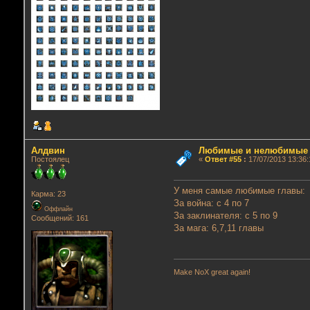
Алдвин
Любимые и нелюбимые г
Постоялец
«
Ответ #55
:
17/07/2013 13:36:
У меня самые любимые главы:
Карма: 23
За война: с 4 по 7
Оффлайн
За заклинателя: с 5 по 9
Сообщений: 161
За мага: 6,7,11 главы
Make NoX great again!