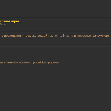
лавы игры...
04 »
но проходите) к тому же вещей там куча. И куча интересных закоулков)
ны
в чем-либо, обычно с просьбой о прощении