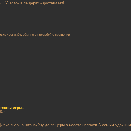
... Участок в пещерах - доставляет!
ны
в чем-либо, обычно с просьбой о прощении
лавы игры...
31 »
Джека яблок в штанах?ну да,пещеры в болоте неплохи.А самым удачным сч