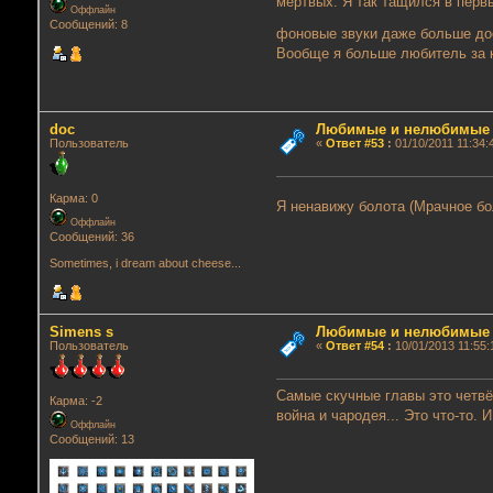
мертвых. Я так тащился в перв
Оффлайн
Сообщений: 8
фоновые звуки даже больше до
Вообще я больше любитель за к
doc
Любимые и нелюбимые г
Пользователь
«
Ответ #53
:
01/10/2011 11:34:
Карма: 0
Я ненавижу болота (Мрачное бо
Оффлайн
Сообщений: 36
Sometimes, i dream about cheese...
Simens s
Любимые и нелюбимые г
Пользователь
«
Ответ #54
:
10/01/2013 11:55:
Самые скучные главы это четвёр
Карма: -2
война и чародея... Это что-то. И
Оффлайн
Сообщений: 13