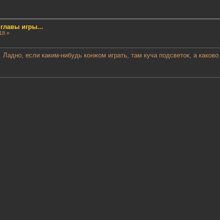
лавы игры...
18 »
. Ладно, если каким-нибудь конжом играть, там куча подсветок, а каково