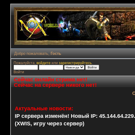
Добро пожаловать,
Гость
Пожалуйста,
войдите
или
зарегистрируйтесь
.
Войти
Сейчас онлайн стрима нет!
Сейчас на сервере никого нет!
О
Актуальные новости:
IP сервера изменён! Новый IP: 45.144.64.22
(XWIS, игру через сервер)