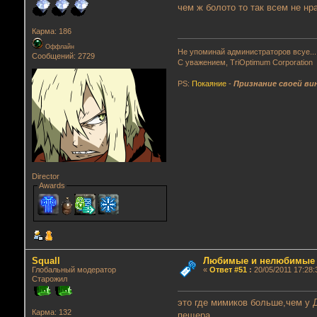
чем ж болото то так всем не нра
Карма: 186
Оффлайн
Не упоминай администраторов всуе...
Сообщений: 2729
С уважением, TriOptimum Corporation
PS:
Покаяние
-
Признание своей ви
Director
Awards
Squall
Любимые и нелюбимые г
Глобальный модератор
«
Ответ #51
:
20/05/2011 17:28:
Старожил
это где мимиков больше,чем у 
Карма: 132
пещера.