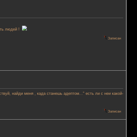
ить людей !
Записан
ствуй, найди меня , када станешь адептом..." есть ли с неи какой-
Записан