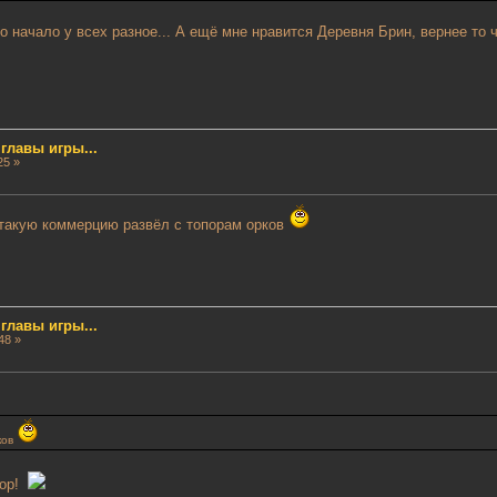
то начало у всех разное... А ещё мне нравится Деревня Брин, вернее то ч
лавы игры...
25 »
ё такую коммерцию развёл с топорам орков
лавы игры...
48 »
ков
пор!