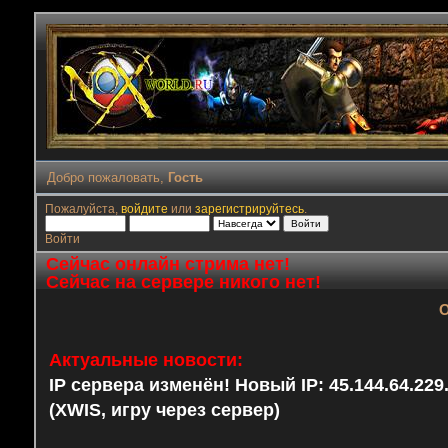
Добро пожаловать,
Гость
Пожалуйста,
войдите
или
зарегистрируйтесь
.
Войти
Сейчас онлайн стрима нет!
Сейчас на сервере никого нет!
О
Актуальные новости:
IP сервера изменён! Новый IP: 45.144.64.22
(XWIS, игру через сервер)