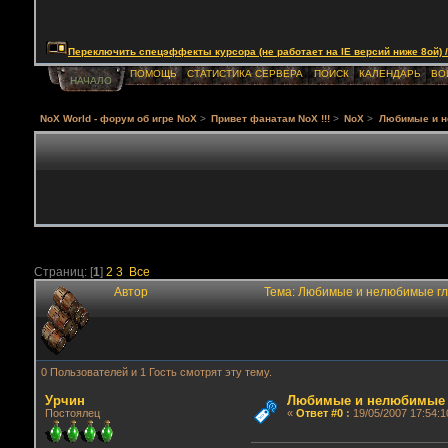
Переключить спецэффекты курсора (не работает на IE версий ниже 8ой) / Togg
ПОМОЩЬ
СТАТИСТИКА СЕРВЕРА
ПОИСК
КАЛЕНДАРЬ
ВО
НАЧАЛО
NoX World - форум об игре NoX
>
Привет фанатам NoX !!!
>
NoX
>
Любимые и н
Страниц: [
1
]
2
3
Все
Автор
Тема: Любимые и нелюбимые гла
0 Пользователей и 1 Гость смотрят эту тему.
Урчин
Любимые и нелюбимые г
Постоялец
«
Ответ #0
:
19/05/2007 17:54:1