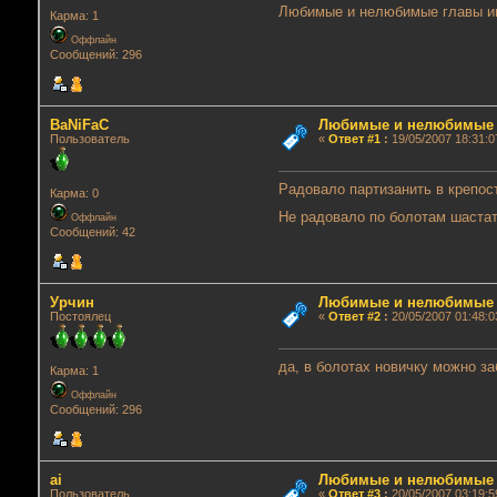
Любимые и нелюбимые главы иг
Карма: 1
Оффлайн
Сообщений: 296
BaNiFaC
Любимые и нелюбимые г
Пользователь
«
Ответ #1
:
19/05/2007 18:31:0
Радовало партизанить в крепос
Карма: 0
Не радовало по болотам шастат
Оффлайн
Сообщений: 42
Урчин
Любимые и нелюбимые г
Постоялец
«
Ответ #2
:
20/05/2007 01:48:0
да, в болотах новичку можно за
Карма: 1
Оффлайн
Сообщений: 296
ai
Любимые и нелюбимые г
Пользователь
«
Ответ #3
:
20/05/2007 03:19:5