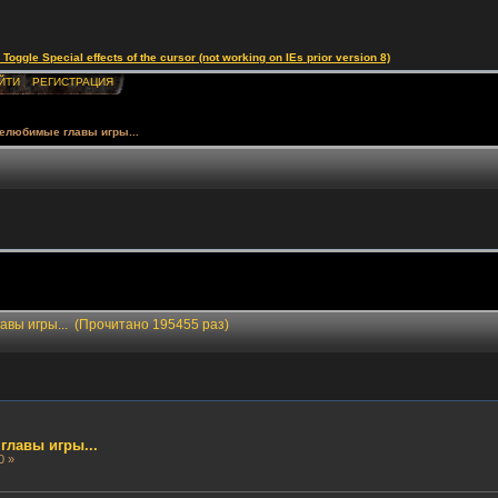
le Special effects of the cursor (not working on IEs prior version 8)
ЙТИ
РЕГИСТРАЦИЯ
елюбимые главы игры...
вы игры... (Прочитано 195455 раз)
лавы игры...
0 »