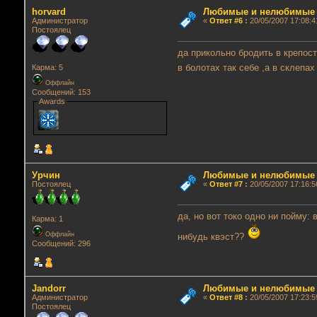
horvard
Любимые и нелюбимые г
Администратор
«
Ответ #6
:
20/05/2007 17:08:4
Постоялец
да прикольно бродить в крепос
в болотах так себе ,а в склеп
Карма: 5
Оффлайн
Сообщений: 153
Awards
Урчин
Любимые и нелюбимые г
Постоялец
«
Ответ #7
:
20/05/2007 17:16:5
да, но вот токо одно ни пойму: 
Карма: 1
Оффлайн
нибудь квэст??
Сообщений: 296
Jandorr
Любимые и нелюбимые г
Администратор
«
Ответ #8
:
20/05/2007 17:23:5
Постоялец