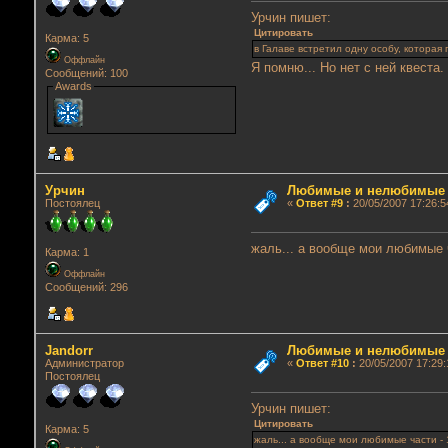
Урчин пишет:
Цитировать
Карма: 5
в Галаве встретил одну особу, которая 
Оффлайн
Я помню... Но нет с ней квеста.
Сообщений: 100
Awards
Урчин
Любимые и нелюбимые г
Постоялец
«
Ответ #9
:
20/05/2007 17:26:5
жаль... а вообще мои любимые ч
Карма: 1
Оффлайн
Сообщений: 296
Jandorr
Любимые и нелюбимые г
Администратор
«
Ответ #10
:
20/05/2007 17:29:
Постоялец
Урчин пишет:
Цитировать
Карма: 5
жаль... а вообще мои любимые части - 1