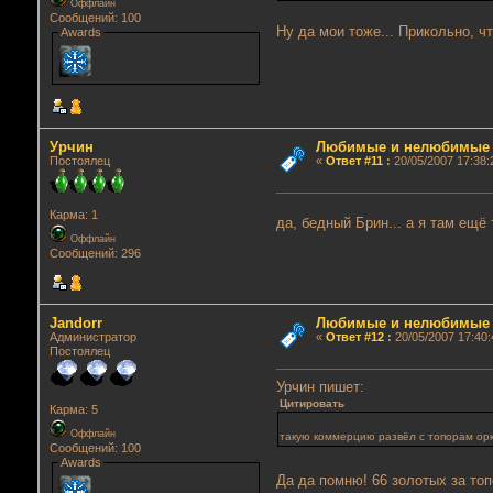
Оффлайн
Сообщений: 100
Ну да мои тоже... Прикольно, ч
Awards
Урчин
Любимые и нелюбимые г
Постоялец
«
Ответ #11
:
20/05/2007 17:38:
Карма: 1
да, бедный Брин... а я там ещ
Оффлайн
Сообщений: 296
Jandorr
Любимые и нелюбимые г
Администратор
«
Ответ #12
:
20/05/2007 17:40:
Постоялец
Урчин пишет:
Цитировать
Карма: 5
Оффлайн
такую коммерцию развёл с топорам ор
Сообщений: 100
Awards
Да да помню! 66 золотых за то