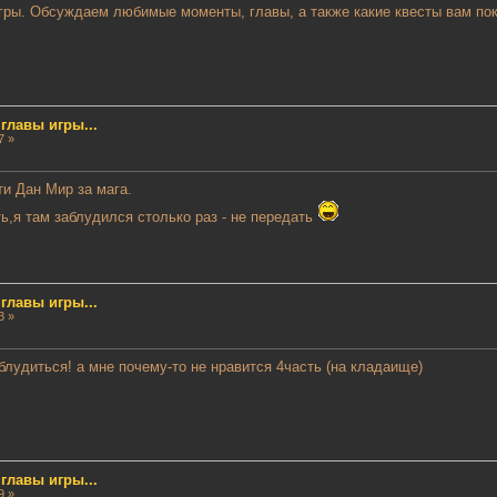
ры. Обсуждаем любимые моменты, главы, а также какие квесты вам по
лавы игры...
7 »
ти Дан Мир за мага.
ь,я там заблудился столько раз - не передать
лавы игры...
3 »
блудиться! а мне почему-то не нравится 4часть (на кладаище)
лавы игры...
9 »