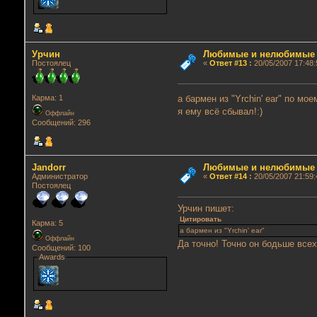
Урчин
Любимые и нелюбимые г
Постоялец
«
Ответ #13
:
20/05/2007 17:48:
а бармен из "Yrchin' ear" по мо
Карма: 1
я ему всё сбывал!:)
Оффлайн
Сообщений: 296
Jandorr
Любимые и нелюбимые г
Администратор
«
Ответ #14
:
20/05/2007 21:59:
Постоялец
Урчин пишет:
Цитировать
Карма: 5
а бармен из "Yrchin' ear"
Оффлайн
Да точно! Точно он бодьше всех
Сообщений: 100
Awards