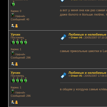
а вот у меня она как раз самая
Карма: 0
даже болото я больше люблю, 
Оффлайн
Сообщений: 40
Урчин
Любимые и нелюбимые г
Постоялец
«
Ответ #4
:
20/05/2007 07:10:1
Карма: 1
самые прикольные шмотки в La
Оффлайн
Сообщений: 296
Урчин
Любимые и нелюбимые г
Постоялец
«
Ответ #5
:
20/05/2007 17:06:0
Карма: 1
в общем у колдуна самые клёвые
Оффлайн
Сообщений: 296