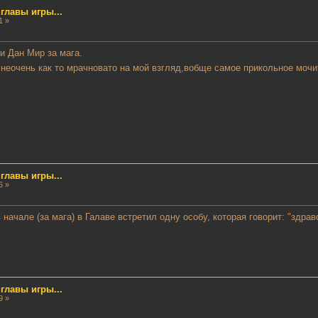
лавы игры...
1 »
ти Дан Мир за мага.
ах неочень как то мрачновато на мой взгляд,вобще самое прикольное моч
лавы игры...
6 »
в начале (за мага) в Галаве встретил одну особу, которая говорит: "здрав
лавы игры...
9 »