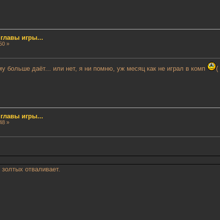
лавы игры...
50 »
ему больше даёт... или нет, я ни помню, уж месяц как не играл в комп
лавы игры...
48 »
 золтых отваливает.