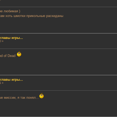
 не любимая )
там хоть шмотки прикольные раскиданы
лавы игры...
0 »
nd of Dead
лавы игры...
1 »
 миссии, я так понял...