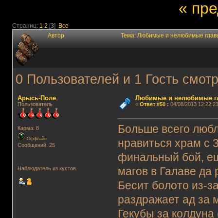
« пр
Страниц:
1
2
[
3
]
Все
Автор
Тема: Любимые и нелюбимые главы
0 Пользователей и 1 Гость смотр
Арысь-Поле
Любимые и нелюбимые гл
Пользователь
«
Ответ #50
:
04/08/2013 12:22:23
Больше всего люблю
Карма: 8
Оффлайн
нравиться храм с 
Сообщений: 25
финальный бой, ещё
магов в Галаве да 
Наблюдатель из кустов
Бесит болото из-з
раздражает ад за 
Гекубы за колдуна