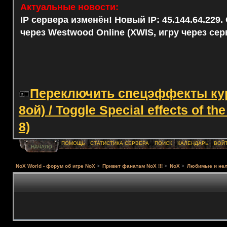
Актуальные новости:
IP сервера изменён! Новый IP: 45.144.64.229
через Westwood Online (XWIS, игру через сер
Переключить спецэффекты курс
8ой) / Toggle Special effects of th
8)
ПОМОЩЬ
СТАТИСТИКА СЕРВЕРА
ПОИСК
КАЛЕНДАРЬ
ВОЙ
НАЧАЛО
NoX World - форум об игре NoX
>
Привет фанатам NoX !!!
>
NoX
>
Любимые и нел