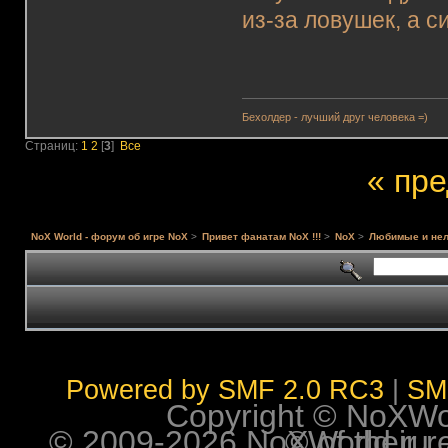
из-за ловушек, а с
Бехолдер - лучший друг человека =)
Страниц:
1
2
[
3
]
Все
« пр
NoX World - форум об игре NoX
>
Привет фанатам NoX !!!
>
NoX
>
Любимые и нел
Powered by SMF 2.0 RC3
|
SM
Copyright © NoXWorl
© 2009-2026 NoXWorld.ru. All image