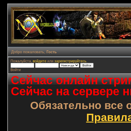
Добро пожаловать,
Гость
Пожалуйста,
войдите
или
зарегистрируйтесь
.
Войти
Сейчас онлайн стрим
Сейчас на сервере н
Обязательно все 
Правил