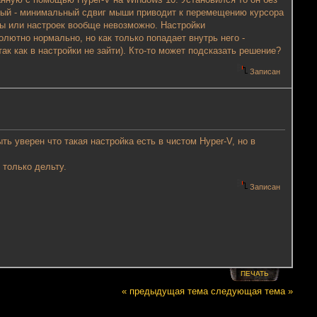
ный - минимальный сдвиг мыши приводит к перемещению курсора
гры или настроек вообще невозможно. Настройки
олютно нормально, но как только попадает внутрь него -
ак как в настройки не зайти). Кто-то может подсказать решение?
Записан
ь уверен что такая настройка есть в чистом Hyper-V, но в
 только дельту.
Записан
ПЕЧАТЬ
« предыдущая тема
следующая тема »