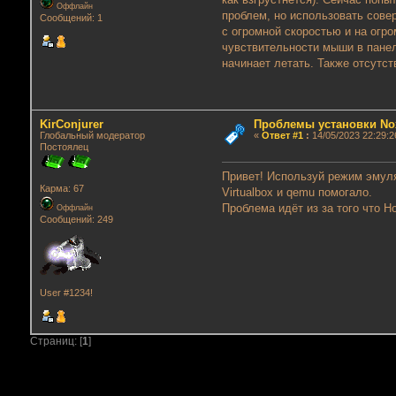
Оффлайн
проблем, но использовать сов
Сообщений: 1
с огромной скоростью и на огр
чувствительности мыши в панели
начинает летать. Также отсутст
KirConjurer
Проблемы установки No
Глобальный модератор
«
Ответ #1
:
14/05/2023 22:29:2
Постоялец
Привет! Используй режим эмуляц
Карма: 67
Virtualbox и qemu помогало.
Проблема идёт из за того что 
Оффлайн
Сообщений: 249
User #1234!
Страниц: [
1
]