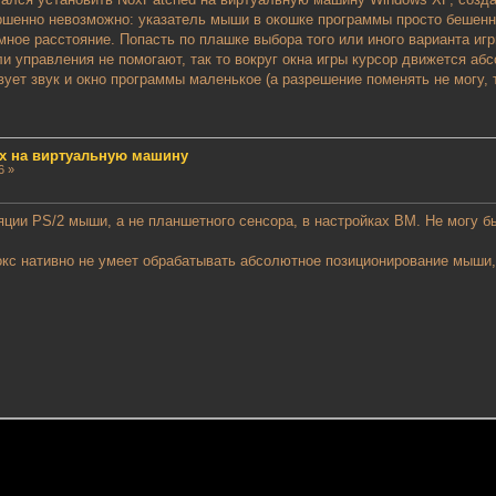
ершенно невозможно: указатель мыши в окошке программы просто бешен
омное расстояние. Попасть по плашке выбора того или иного варианта и
 управления не помогают, так то вокруг окна игры курсор движется абс
вует звук и окно программы маленькое (а разрешение поменять не могу, т
x на виртуальную машину
6 »
ии PS/2 мыши, а не планшетного сенсора, в настройках ВМ. Не могу быт
Нокс нативно не умеет обрабатывать абсолютное позиционирование мыши,