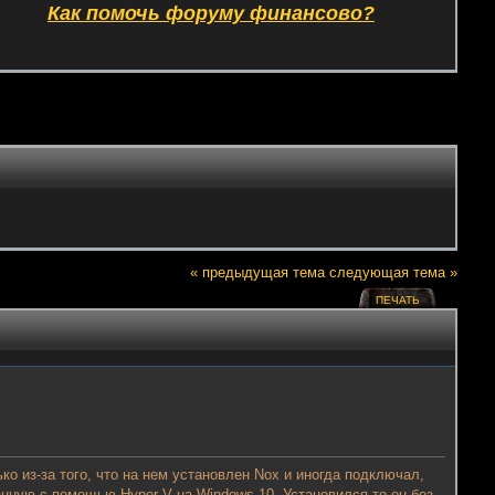
Как помочь форуму финансово?
« предыдущая тема
следующая тема »
ПЕЧАТЬ
 из-за того, что на нем установлен Nox и иногда подключал,
анную с помощью Hyper-V на Windows 10. Установился то он без