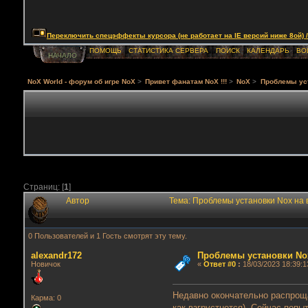
Переключить спецэффекты курсора (не работает на IE версий ниже 8ой) / Togg
ПОМОЩЬ
СТАТИСТИКА СЕРВЕРА
ПОИСК
КАЛЕНДАРЬ
ВО
НАЧАЛО
NoX World - форум об игре NoX
>
Привет фанатам NoX !!!
>
NoX
>
Проблемы ус
Страниц: [
1
]
Автор
Тема: Проблемы установки Nox на
0 Пользователей и 1 Гость смотрят эту тему.
alexandr172
Проблемы установки No
Новичок
«
Ответ #0
:
18/03/2023 18:39:1
Недавно окончательно распроща
Карма: 0
как взгрустнется). Сейчас поп