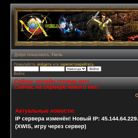
Добро пожаловать,
Гость
Пожалуйста,
войдите
или
зарегистрируйтесь
.
Войти
Сейчас онлайн стрима нет!
Сейчас на сервере никого нет!
О
Актуальные новости:
IP сервера изменён! Новый IP: 45.144.64.22
(XWIS, игру через сервер)