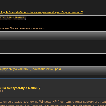
le Special effects of the cursor (not working on IEs prior version 8)
ЙТИ
РЕГИСТРАЦИЯ
тановки Nox на виртуальную машину
 виртуальную машину (Прочитано 21940 раз)
x на виртуальную машину
3 »
лся со старым компом на Windows XP (последние годы держал его только
ытался установить NoxPatched на виртуальную машину Windows XP, созд