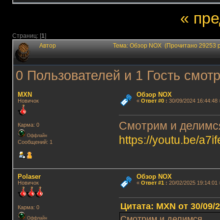
« пр
Страниц: [
1
]
Автор
Тема: Обзор NOX (Прочитано 29253 
0 Пользователей и 1 Гость смотр
MXN
Обзор NOX
Новичок
«
Ответ #0
:
30/09/2024 16:44:48 
Смотрим и делимс
Карма: 0
Оффлайн
https://youtu.be/
Сообщений: 1
Polaser
Обзор NOX
Новичок
«
Ответ #1
:
20/02/2025 19:14:01 
Цитата: MXN от 30/09/2
Карма: 0
Смотрим и делимся
Оффлайн