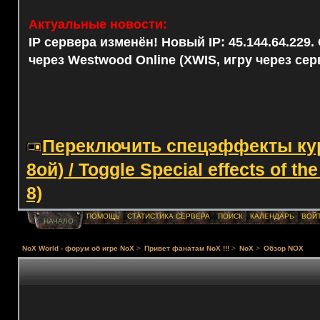
Актуальные новости:
IP сервера изменён! Новый IP: 45.144.64.229
через Westwood Online (XWIS, игру через сер
Переключить спецэффекты курс
8ой) / Toggle Special effects of th
8)
ПОМОЩЬ
СТАТИСТИКА СЕРВЕРА
ПОИСК
КАЛЕНДАРЬ
ВОЙ
НАЧАЛО
NoX World - форум об игре NoX
>
Привет фанатам NoX !!!
>
NoX
>
Обзор NOX