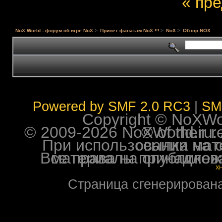
« пр
NoX World - форум об игре NoX
>
Привет фанатам NoX !!!
>
NoX
>
Обзор NOX
Powered by SMF 2.0 RC3
|
SM
Copyright © NoXWorl
© 2009-2026 NoXWorld.ru. All image
При использовании материалов ф
Все права на опубликованные на форуме NoXW
X
Страница сгенерирована 