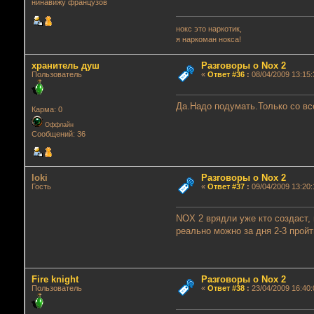
нинавижу французов
нокс это наркотик,
я наркоман нокса!
хранитель душ
Разговоры о Nox 2
Пользователь
«
Ответ #36
:
08/04/2009 13:15:
Да.Надо подумать.Только со вс
Карма: 0
Оффлайн
Сообщений: 36
loki
Разговоры о Nox 2
Гость
«
Ответ #37
:
09/04/2009 13:20:
NOX 2 врядли уже кто создаст,
реально можно за дня 2-3 пройт
Fire knight
Разговоры о Nox 2
Пользователь
«
Ответ #38
:
23/04/2009 16:40: