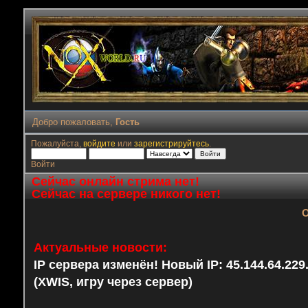
Добро пожаловать,
Гость
Пожалуйста,
войдите
или
зарегистрируйтесь
.
Войти
Сейчас онлайн стрима нет!
Сейчас на сервере никого нет!
О
Актуальные новости:
IP сервера изменён! Новый IP: 45.144.64.22
(XWIS, игру через сервер)