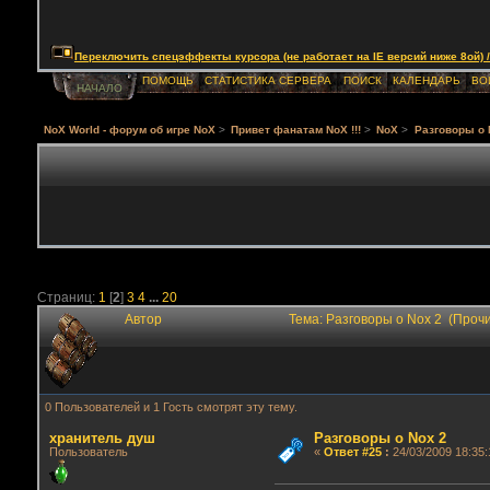
Переключить спецэффекты курсора (не работает на IE версий ниже 8ой) / Togg
ПОМОЩЬ
СТАТИСТИКА СЕРВЕРА
ПОИСК
КАЛЕНДАРЬ
ВО
НАЧАЛО
NoX World - форум об игре NoX
>
Привет фанатам NoX !!!
>
NoX
>
Разговоры о 
Страниц:
1
[
2
]
3
4
...
20
Автор
Тема: Разговоры о Nox 2 (Проч
0 Пользователей и 1 Гость смотрят эту тему.
хранитель душ
Разговоры о Nox 2
Пользователь
«
Ответ #25
:
24/03/2009 18:35: