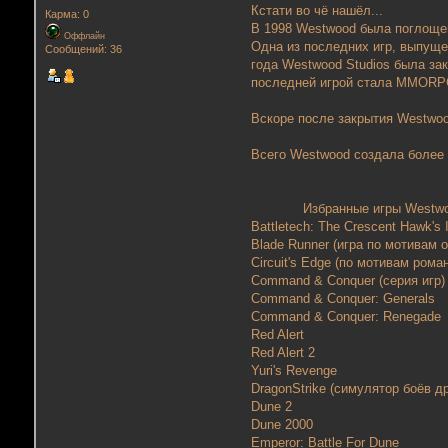
Кстати во чё нашёл...
Карма: 0
В 1998 Westwood была поглощена
Оффлайн
Одна из последних игр, выпущ
Сообщений: 36
года Westwood Studios была за
последней игрой стала MMORPG
Вскоре после закрытия Westwoo
Всего Westwood создала более 
Избранные игры Westwo
Battletech: The Crescent Hawk's
Blade Runner (игра по мотива
Circuit's Edge (по мотивам ро
Command & Conquer (серия игр
Command & Conquer: Generals
Command & Conquer: Renegad
Red Alert
Red Alert 2
Yuri's Revenge
DragonStrike (симулятор боёв 
Dune 2
Dune 2000
Emperor: Battle For Dune