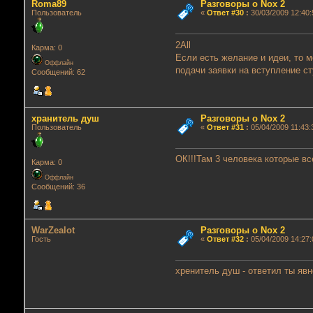
Roma89
Разговоры о Nox 2
Пользователь
«
Ответ #30
:
30/03/2009 12:40:
2All
Карма: 0
Если есть желание и идеи, то 
Оффлайн
подачи заявки на вступление ст
Сообщений: 62
хранитель душ
Разговоры о Nox 2
Пользователь
«
Ответ #31
:
05/04/2009 11:43:
ОК!!!Там 3 человека которые вс
Карма: 0
Оффлайн
Сообщений: 36
WarZealot
Разговоры о Nox 2
Гость
«
Ответ #32
:
05/04/2009 14:27:
хренитель душ - ответил ты яв