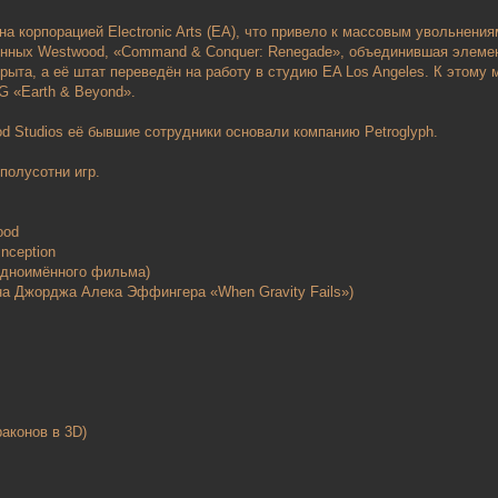
 корпорацией Electronic Arts (EA), что привело к массовым увольнения
енных Westwood, «Command & Conquer: Renegade», объединившая элемен
крыта, а её штат переведён на работу в студию EA Los Angeles. К этому
 «Earth & Beyond».
d Studios её бывшие сотрудники основали компанию Petroglyph.
полусотни игр.
od
 Inception
м одноимённого фильма)
мана Джорджа Алека Эффингера «When Gravity Fails»)
)
e
драконов в 3D)