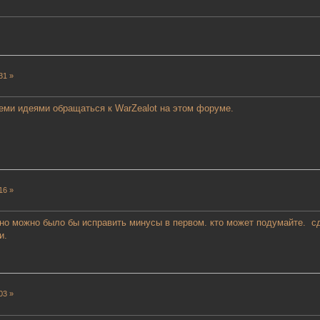
31 »
еми идеями обращаться к WarZealot на этом форуме.
16 »
 но можно было бы исправить минусы в первом. кто может подумайте. сд
и.
03 »