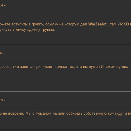
54 »
можете вступить в группу, ссылку на которую дал
WarZealot
, там ИМХО к
укнуть в личку админу группы.
34 »
ерьёз этим заняты.Принимают только тех, кто им нужен.И похоже у них 
09 »
но не вовремя. Мы с Романом начали собирать собственную команду, и п