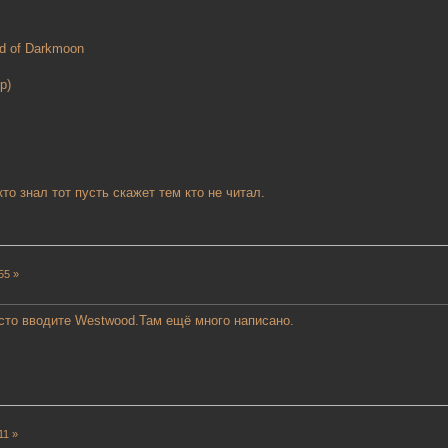
end of Darkmoon
игр)
 кто знал тот пусть скажет тем кто не читал.
55 »
сто вводите Westwood.Там ещё много написано.
11 »