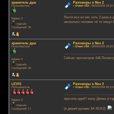
хранитель душ
Разговоры о Nox 2
Пользователь
«
Ответ #33
:
06/04/2009 18:22:
Почти все из нас хоть 2 раза в
Карма: 0
несколько человек чё то пишут.
Оффлайн
Сообщений: 36
хранитель душ
Разговоры о Nox 2
Пользователь
«
Ответ #34
:
06/04/2009 18:23:
Сейчас просмотров 448.Посмотр
Карма: 0
Оффлайн
Сообщений: 36
LEVIS
Разговоры о Nox 2
Пользователь
«
Ответ #35
:
08/04/2009 09:23:
просили идей? жену Джека (ста
Карма: 0
Оффлайн
(я двумя руками ЗА NOX2)
Сообщений: 17