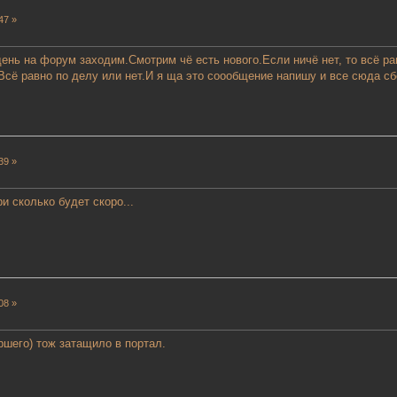
47 »
 день на форум заходим.Смотрим чё есть нового.Если ничё нет, то всё 
Всё равно по делу или нет.И я ща это соообщение напишу и все сюда сб
39 »
и сколько будет скоро...
08 »
ршего) тож затащило в портал.