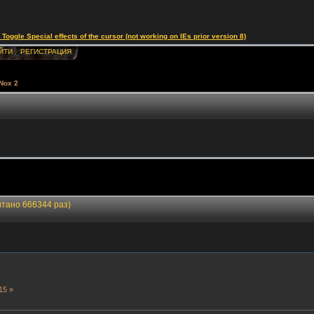
le Special effects of the cursor (not working on IEs prior version 8)
ЙТИ
РЕГИСТРАЦИЯ
Nox 2
итано 666344 раз)
15 »