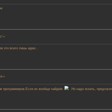
еи
17 »
ов это всего лишь идеи...
04 »
ём программеров.Если их вообще найдём
.Но надо искать, предлагат