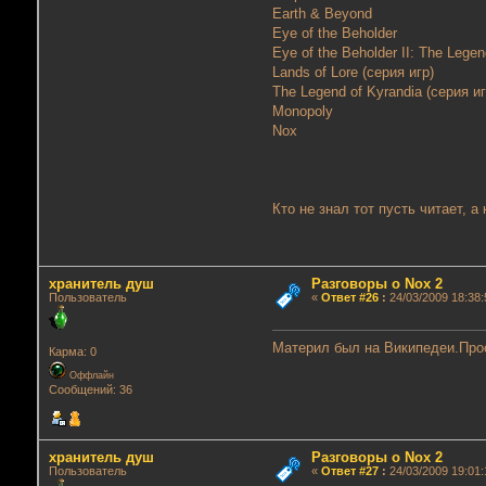
Earth & Beyond
Eye of the Beholder
Eye of the Beholder II: The Leg
Lands of Lore (серия игр)
The Legend of Kyrandia (серия 
Monopoly
Nox
Кто не знал тот пусть читает, а
хранитель душ
Разговоры о Nox 2
Пользователь
«
Ответ #26
:
24/03/2009 18:38:
Материл был на Википедеи.Про
Карма: 0
Оффлайн
Сообщений: 36
хранитель душ
Разговоры о Nox 2
Пользователь
«
Ответ #27
:
24/03/2009 19:01: