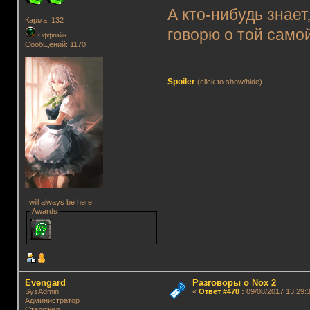
А кто-нибудь знае
Карма: 132
говорю о той самой
Оффлайн
Сообщений: 1170
Spoiler
(click to show/hide)
I will always be here.
Awards
Evengard
Разговоры о Nox 2
SysAdmin
«
Ответ #478
:
09/08/2017 13:29:3
Администратор
Старожил