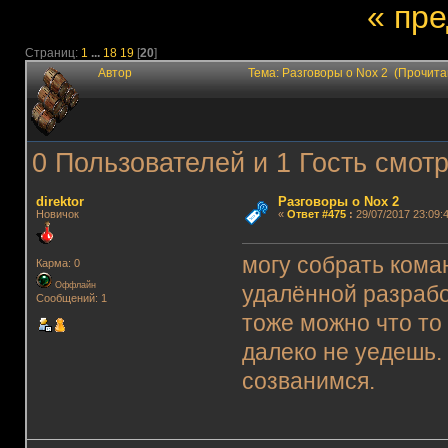
« пр
Страниц:
1
...
18
19
[
20
]
Автор
Тема: Разговоры о Nox 2 (Прочита
0 Пользователей и 1 Гость смотр
direktor
Разговоры о Nox 2
Новичок
«
Ответ #475
:
29/07/2017 23:09:4
могу собрать кома
Карма: 0
Оффлайн
удалённой разрабо
Сообщений: 1
тоже можно что то
далеко не уедешь. 
созванимся.