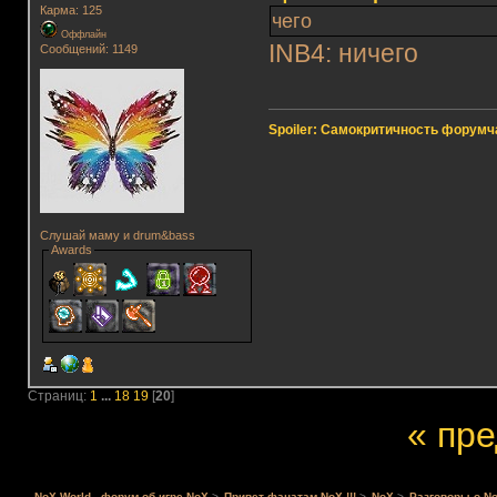
Карма: 125
чего
Оффлайн
INB4: ничего
Сообщений: 1149
Spoiler: Самокритичность форумч
Слушай маму и drum&bass
Awards
Страниц:
1
...
18
19
[
20
]
« пр
NoX World - форум об игре NoX
>
Привет фанатам NoX !!!
>
NoX
>
Разговоры о No