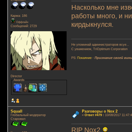
Насколько мне изв
работы много, и ни
Карма: 186
Оффлайн
кирдыкнулся.
Сообщений: 2729
Не упоминай администраторов всуе...
С уважением, TriOptimum Corporation
PS:
Покаяние
-
Признание своей вин
Director
Awards
Squall
Разговоры о Nox 2
Глобальный модератор
«
Ответ #479
:
10/08/2017 11:47:4
Старожил
RIP Nox2