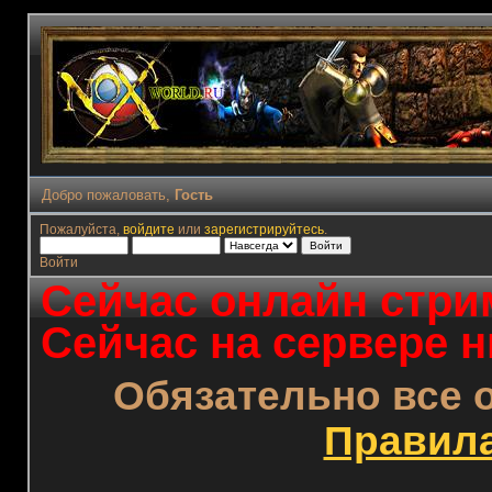
Добро пожаловать,
Гость
Пожалуйста,
войдите
или
зарегистрируйтесь
.
Войти
Сейчас онлайн стрим
Сейчас на сервере н
Обязательно все 
Правил