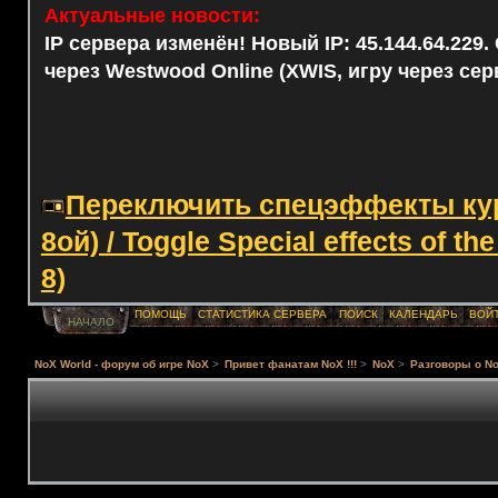
Актуальные новости:
IP сервера изменён! Новый IP: 45.144.64.229
через Westwood Online (XWIS, игру через сер
Переключить спецэффекты курс
8ой) / Toggle Special effects of th
8)
ПОМОЩЬ
СТАТИСТИКА СЕРВЕРА
ПОИСК
КАЛЕНДАРЬ
ВОЙ
НАЧАЛО
NoX World - форум об игре NoX
>
Привет фанатам NoX !!!
>
NoX
>
Разговоры о No