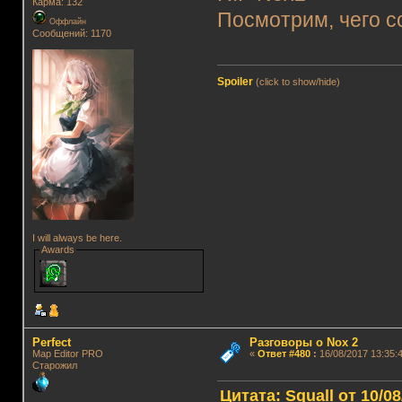
Карма: 132
Посмотрим, чего с
Оффлайн
Сообщений: 1170
Spoiler
(click to show/hide)
I will always be here.
Awards
Perfect
Разговоры о Nox 2
Map Editor PRO
«
Ответ #480
:
16/08/2017 13:35:4
Старожил
Цитата: Squall от 10/08