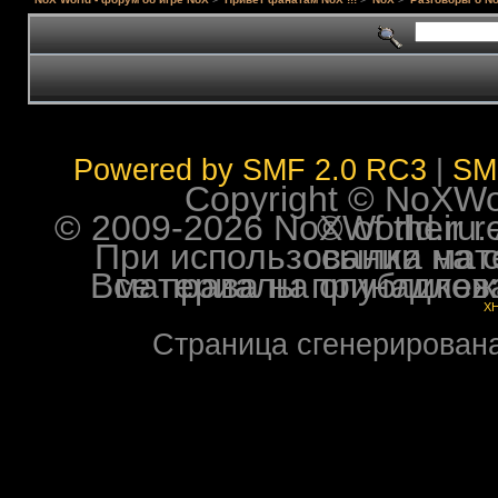
Powered by SMF 2.0 RC3
|
SM
Copyright © NoXWorl
© 2009-2026 NoXWorld.ru. All image
При использовании материалов ф
Все права на опубликованные на форуме NoXW
X
Страница сгенерирована 