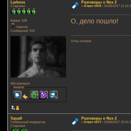
Lаrboss
Разговоры о Nox 2
Старожил
«
Ответ #476
:
02/08/2017 21:01:0
О, дело пошло!
Карма: 109
Оффлайн
Сообщений: 910
Отец читеров
Абстрагирую
Awards
Squall
Разговоры о Nox 2
Глобальный модератор
«
Ответ #477
:
03/08/2017 23:41:0
Старожил