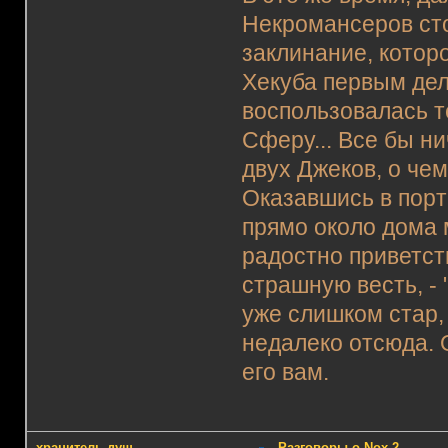
Некромансеров сто
заклинание, котор
Хекуба первым дел
воспользовалась т
Сферу... Все бы ни
двух Джеков, о чем
Оказавшись в порт
прямо около дома 
радостно приветст
страшную весть, -
уже слишком стар, 
недалеко отсюда. 
его вам.
хранитель душ
Разговоры о Nox 2