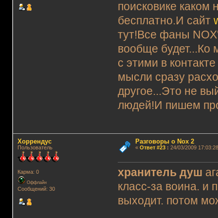
поисковике каком 
бесплатно.И сайт
тут!Все фаны NOX'
вообще будет...Ко
с этими в контакте
мысли сразу расхо
другое...Это не в
людей!И пишем пр
Хоррендус
Разговоры о Nox 2
Пользователь
«
Ответ #23
:
24/03/2009 17:03:28
хранитель душ
аг
Карма: 0
Оффлайн
класс-за воина. и
Сообщений: 30
выходит. потом мо