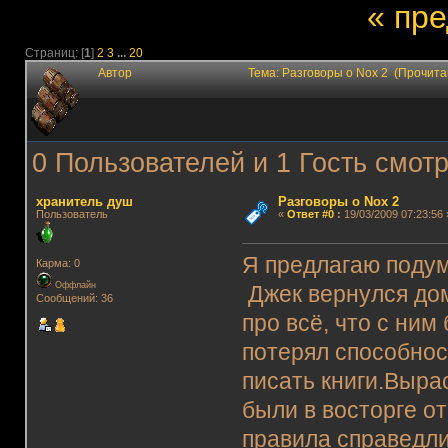
« пр
Страниц: [
1
]
2
3
...
20
Автор
Тема: Разговоры о Nox 2 (Прочита
0 Пользователей и 1 Гость смотр
хранитель душ
Разговоры о Nox 2
Пользователь
«
Ответ #0
:
19/03/2009 07:23:56 
Я предлагаю подум
Карма: 0
Оффлайн
Джек вернулся дом
Сообщений: 36
про всё, что с ним
потерял способнос
писать книги.Выра
были в восторге о
правила справедли