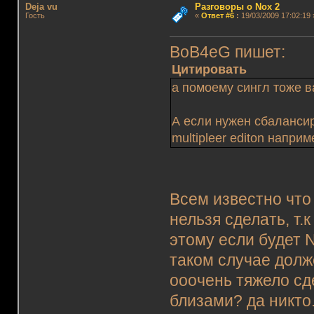
Deja vu
Разговоры о Nox 2
Гость
«
Ответ #6
:
19/03/2009 17:02:19 
BoB4eG пишет:
Цитировать
а помоему сингл тоже в
А если нужен сбаланси
multipleer editon наприме
Всем известно что
нельзя сделать, т.
этому если будет N
таком случае долж
ооочень тяжело сде
близами? да никто.