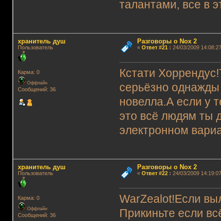
талантами, все в эт
хранитель душ
Разговоры о Nox 2
Пользователь
«
Ответ #21
:
24/03/2009 14:08:27
Кстати Хоррендус
Карма: 0
Оффлайн
серьёзно однажды 
Сообщений: 36
новелла.А если у т
это всё людям ты 
электронном вари
хранитель душ
Разговоры о Nox 2
Пользователь
«
Ответ #22
:
24/03/2009 14:19:07
WarZealot!Если выл
Карма: 0
Оффлайн
Прикиньте если вс
Сообщений: 36