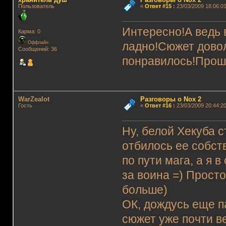
Пользователь
«
Ответ #15
:
23/03/2009 18:06:01
Интересно!А ведь 
Карма: 0
Оффлайн
ладно!Сюжет довол
Сообщений: 36
понравилось!Прошу
WarZealot
Разговоры о Nox 2
Гость
«
Ответ #16
:
23/03/2009 20:44:20
Ну, белой Хекуба 
отбилось ее собств
по пути мага, а я 
за воина =) Прост
больше)
ОК, дождусь еще па
сюжет уже почти в