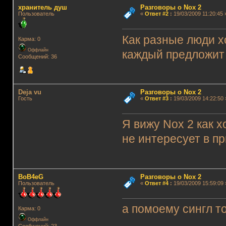
хранитель душ
Разговоры о Nox 2
Пользователь
«
Ответ #2
:
19/03/2009 11:20:45 
Как разные люди х
Карма: 0
Оффлайн
каждый предложит 
Сообщений: 36
Deja vu
Разговоры о Nox 2
Гость
«
Ответ #3
:
19/03/2009 14:22:50 
Я вижу Nox 2 как 
не интересует в пр
BoB4eG
Разговоры о Nox 2
Пользователь
«
Ответ #4
:
19/03/2009 15:59:09 
а помоему сингл т
Карма: 0
Оффлайн
Сообщений: 23