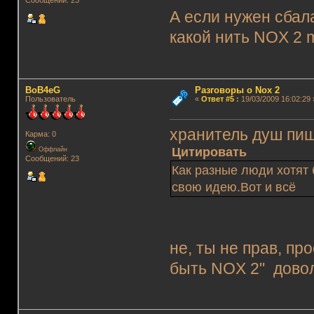
А если нужен сба
какой нить NOX 2 mu
BoB4eG
Разговоры о Nox 2
Пользователь
«
Ответ #5
:
19/03/2009 16:02:29 
хранитель душ пи
Карма: 0
Цитировать
Оффлайн
Сообщений: 23
Как разные люди хотят
свою идею.Вот и всё
не, ты не прав, пр
быть NOX 2" довол