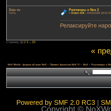
Deja vu
Разговоры о Nox 2
Гость
«
Ответ #24
:
24/03/2009 18:01:07
Релаксируйте наро
Страниц: [
1
]
2
3
...
20
« пр
NoX World - форум об игре NoX
>
Привет фанатам NoX !!!
>
NoX
>
Разговоры о No
Powered by SMF 2.0 RC3
|
SM
Copyright © NoXWorl