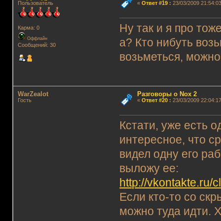
Пользователь
«
Ответ #19
:
23/03/2009 21:54:03
Ну так и я про тож
Карма: 0
Оффлайн
а? Кто нибуть воз
Сообщений: 30
возьметься, можно
WarZealot
Разговоры о Nox 2
Гость
«
Ответ #20
:
23/03/2009 22:04:17
Кстати, уже есть 
интересное, что с
видел одну его раб
выложу ее:
http://vkontakte.ru
Если кто-то со ск
можно туда идти. 