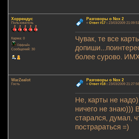
Хоррендус
Разговоры о Nox 2
Пользователь
«
Ответ #17
:
23/03/2009 21:09:51
Чувак, те все карты
Карма: 0
Оффлайн
допиши...поинтерес
Сообщений: 30
более сурово. ИМ
WarZealot
Разговоры о Nox 2
Гость
«
Ответ #18
:
23/03/2009 21:27:56
Не, карты не надо)
ничего не знаю))) 
старался, думал, 
пострараться =)
_______________