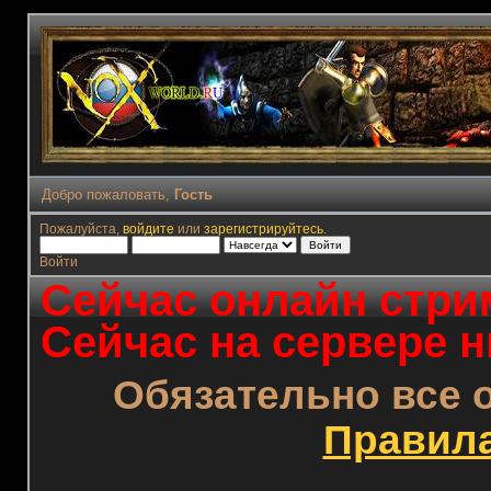
Добро пожаловать,
Гость
Пожалуйста,
войдите
или
зарегистрируйтесь
.
Войти
Сейчас онлайн стрим
Сейчас на сервере н
Обязательно все 
Правил