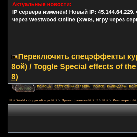
Актуальные новости:
IP сервера изменён! Новый IP: 45.144.64.229
через Westwood Online (XWIS, игру через сер
Переключить спецэффекты курс
8ой) / Toggle Special effects of th
8)
ПОМОЩЬ
СТАТИСТИКА СЕРВЕРА
ПОИСК
КАЛЕНДАРЬ
ВОЙ
НАЧАЛО
NoX World - форум об игре NoX
>
Привет фанатам NoX !!!
>
NoX
>
Разговоры о No