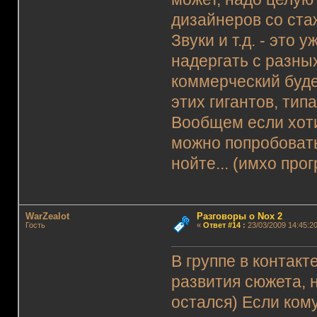
дизайнеров со стаж
Звуки и т.д. - это
надергать с разных
коммерческий будет
этих гигантов, типа
Вообщем если хотит
можно попробовать
нойте... (имхо про
WarZealot
Разговоры о Nox 2
Гость
«
Ответ #14
:
23/03/2009 14:45:20
В группе в контакт
развития сюжета, н
остался) Если кому 