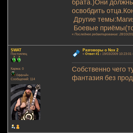
брата.)Они должны
освобдить отца.Ко
Другие темы:Магия
Боевые приёмы(то
«
Последнее редактирование: 28/10/201
SWAT
Разговоры о Nox 2
Постоялец
«
Ответ #1
:
19/03/2009 10:23:01 
Собственно чего т
Карма: 0
Оффлайн
фантазия без про
Сообщений: 114