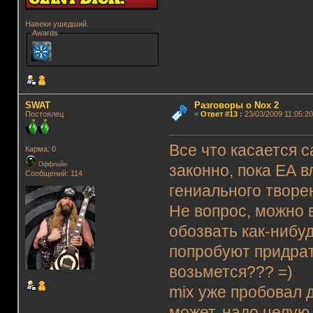
Навеки ушедший.
Awards
SWAT
Разговоры о Nox 2
Постоялец
«
Ответ #13
:
23/03/2009 11:05:20
Все что касается 
Карма: 0
Оффлайн
законно, пока ЕА 
Сообщений: 114
гениального творен
Не вопрос, можно 
обозвать как-нибуд
попробуют придрать
возьмется??? =)
mix уже пробовал д
может, надо целую