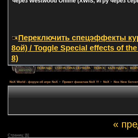
через Westwood Online (XWIS, игру через сер
Переключить спецэффекты курс
8ой) / Toggle Special effects of th
8)
ПОМОЩЬ
СТАТИСТИКА СЕРВЕРА
ПОИСК
КАЛЕНДАРЬ
ВОЙ
НАЧАЛО
NoX World - форум об игре NoX
>
Привет фанатам NoX !!!
>
NoX
>
Nox New Serve
« пр
Страниц: [
1
]