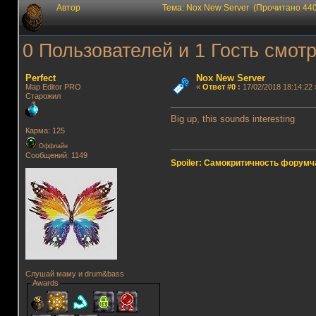
Автор
Тема: Nox New Server (Прочитано 440
0 Пользователей и 1 Гость смотр
Perfect
Nox New Server
Map Editor PRO
«
Ответ #0
:
17/02/2018 18:14:22 
Старожил
Big up, this sounds interesting
Карма: 125
Оффлайн
Сообщений: 1149
Spoiler: Самокритичность форумч
Слушай маму и drum&bass
Awards