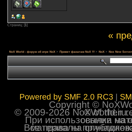
Страниц: [
1
]
« пр
NoX World - форум об игре NoX
>
Привет фанатам NoX !!!
>
NoX
>
Nox New Serve
Powered by SMF 2.0 RC3
|
SM
Copyright © NoXWorl
© 2009-2026 NoXWorld.ru. All image
При использовании материалов ф
Все права на опубликованные на форуме NoXW