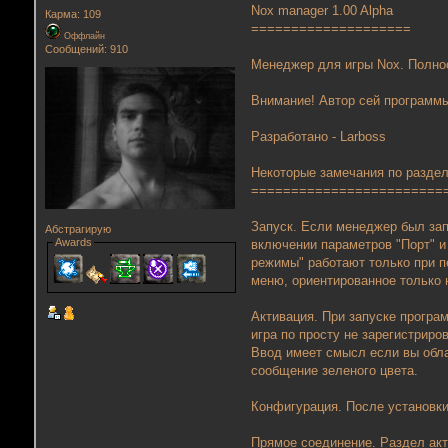
Nox manager 1.00 Alpha
Карма: 109
====================
Оффлайн
Сообщений: 910
Менеджер для игры Nox. Полно
Внимание! Автор сей программы
Разработано - Larboss
Некоторые замечания по разде
========================
Запуск. Если менеджер был зап
Абстрагирую
Awards
включении параметров "Порт" и
режимы" работают только при п
меню, ориентированное только 
Активация. При запуске програ
игра по просту не зарегистриро
Ввод имеет смысл если вы обла
сообщение зеленого цвета.
Конфигурация. После установки
Прямое соединение. Раздел акт