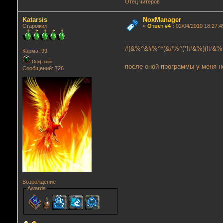
Отец читеров
Katarsis
NoxManager
Старожил
«
Ответ #4
:
02/04/2010 18:27:4
#(&%^&#%^*(&#%^(*!#&%)(!#&%^*&(
Карма: 99
Оффлайн
после оной программы у меня н
Сообщений: 726
Возрождение
Awards