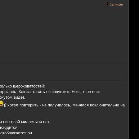
Записан
сколько шероховатостей:
крылась. Как заставить её запустить Нокс, я не вник.
рнутом виде).
)) хотел повторить - не получилось, менялся исключительно на
ам пинговой милостыни нет.
риходится.
 отображается он.