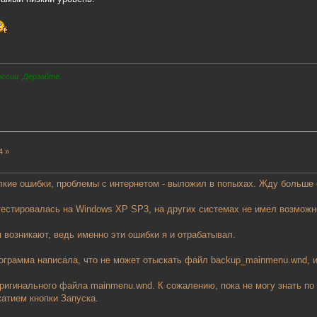
оссии. Дерзайте.
4 »
елкие ошибки, проблемы с интернетом - выложил в попыхах. Жду больше 
естировалась на Windows XP SP3, на других системах не имел возможн
 возникают, ведь именно эти ошибки я и отрабатывал.
рограмма написала, что не может отыскать файл backup_mainmenu.wnd, и 
ригинального файла mainmenu.wnd. К сожалению, пока не могу знать по 
жатием кнопки Запуска.