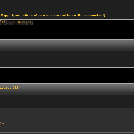
le Special effects of the cursor (not working on IEs prior version 8)
ЙТИ
РЕГИСТРАЦИЯ
215233 раз)
4 »