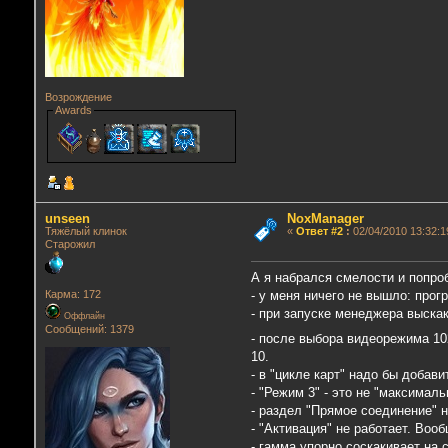
Возрождение
Awards
unseen
NoxManager
Тяжёлый клинок
«
Ответ #2
:
02/04/2010 13:32:1
Старожил
А я набрался смелости и попро
- у меня ничего не вышло: прог
Карма: 172
- при запуске менеджера выскаки
Оффлайн
Сообщений: 1379
- после выбора видеорежима 10
10.
- в "цикле карт" надо бы добави
- "Режим 3" - это не "максимал
- раздел "Прямое соединение" н
- "Активация" не работает. Во
- гамма упорно соскакивает на 