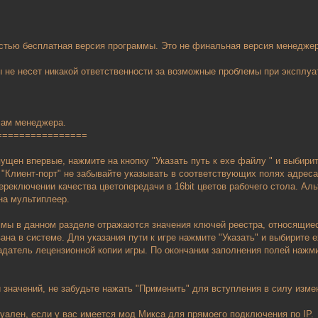
стью бесплатная версия программы. Это не финальная версия менеджер
 не несет никакой ответственности за возможные проблемы при эксплу
лам менеджера.
================
ущен впервые, нажмите на кнопку "Указать путь к ехе файлу " и выбирит
 "Клиент-порт" не забывайте указывать в соответствующих полях адреса
ереключении качества цветопередачи в 16bit цветов рабочего стола. А
на мультиплеер.
ммы в данном разделе отражаются значения ключей реестра, относящиеся
вана в системе. Для указания пути к игре нажмите "Указать" и выбирите
датель лецензионной копии игры. По окончании заполнения полей нажми
 значений, не забудьте нажать "Применить" для вступления в силу изме
уален, если у вас имеется мод Микса для прямоего подключения по IP.