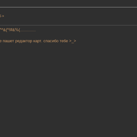
5 »
^!#&%(.............
е пашет редактор карт. спасибо тебе >_>