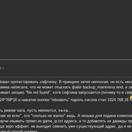
9 »
бовал протестировать софтинку. В принципе затея неплохая, но есть не
рамма написала, что не может отыскать файл backup_mainmenu.wnd, и за
вает окошко "file not found", хотя софтина запускается (почему-то в свё
24*768*16 и нажатия кнопки "обновить" пароль сисопа стал 1024 768 16
ть режим чата, пусть меняются, ха-ха...
ьная из всех", это "сколько не жалко" ведь. А окошка для подачи клиент
аучи изымать прямо из game_ip.txt адреса, а то добавлять их дважды п
обще зеро эффект, не выходит сменить уже существующий адрес, да и не
самый низкий уровень.