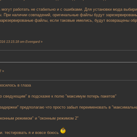
могут работать не стабильно и с ошибками. Для установки мода выбири
. При наличии совпадений, оригинальные файлы будут зарезервированы
 зарезервированые файлы, если таковые имелись, будут возвращены обр
g
016 13:15:18 от Evengard
»
7 »
росилось в глаза
о сведующим" в подсказке к полю "максимум потерь пакетов"
 задержки" предполагаю что просто забыл переименовать в "максимальна
оконным режимом" и "оконным режимом 2"
и. тестировать я и вовсе боюсь