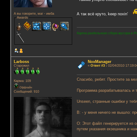
А так всё круто, keep noxin'
А вы говорите, маг - имба
Awards
Карта раздельного сбора мусора в Р
Lаrboss
NoxManager
Старожил
«
Ответ #3
:
02/04/2010 17:19:0
Спасибо, ребят. Простите за м
Карма: 109
Оффлайн
Программа разрабатывалась и т
Сообщений: 910
Unseen, странные ошибки у тебя
В: - у меня ничего не вышло: п
О: Этот файл генерируется из о
путем указания екзешника и на