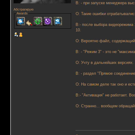
В: - при запуске менеджера выск
Абстрагирую
Awards
О: Такие ошибки отрабатывалис
В:- после выбора видеорежима 1
10.
О: Вероятно файл, содержащий 
В: - "Режим 3" - это не "максим
О: Учту в дальнейших версиях.
В: - раздел "Прямое соединение
О: На самом деле так оно и ест
В:- "Активация" не работает. 
О: Странно... вообщем обращайс