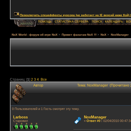
Переключить спецэффекты курсора (не работает на IE версий ниже 8ой) / Togg
ПОМОЩЬ
СТАТИСТИКА СЕРВЕРА
ПОИСК
КАЛЕНДАРЬ
ВО
НАЧАЛО
NoX World - форум об игре NoX
>
Привет фанатам NoX !!!
>
NoX
>
NoxManager
Страниц: [
1
]
2
3
4
Все
Автор
Тема: NoxManager (Прочитано 
0 Пользователей и 1 Гость смотрят эту тему.
Lаrboss
NoxManager
Старожил
«
Ответ #0
:
02/04/2010 00:47:3