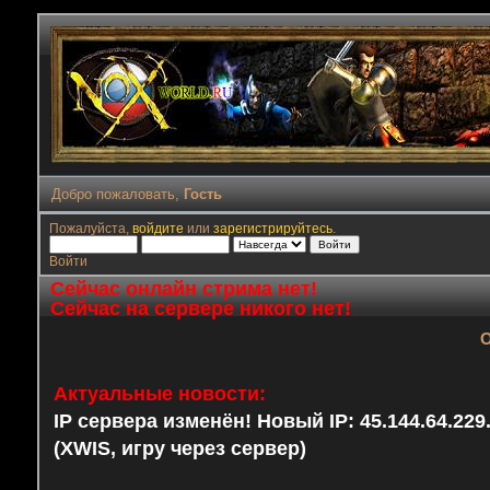
Добро пожаловать,
Гость
Пожалуйста,
войдите
или
зарегистрируйтесь
.
Войти
Сейчас онлайн стрима нет!
Сейчас на сервере никого нет!
О
Актуальные новости:
IP сервера изменён! Новый IP: 45.144.64.22
(XWIS, игру через сервер)