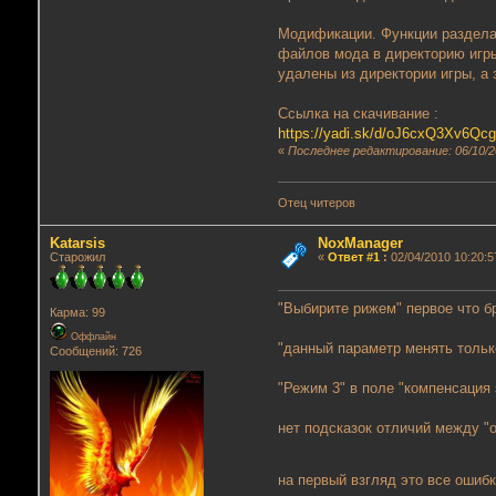
Модификации. Функции раздела 
файлов мода в директорию игры
удалены из директории игры, а
Ссылка на скачивание :
https://yadi.sk/d/oJ6cxQ3Xv6Qc
«
Последнее редактирование: 06/10/2
Отец читеров
Katarsis
NoxManager
Старожил
«
Ответ #1
:
02/04/2010 10:20:5
"Выбирите рижем" первое что б
Карма: 99
Оффлайн
"данный параметр менять тольк
Сообщений: 726
"Режим 3" в поле "компенсация
нет подсказок отличий между "
на первый взгляд это все ошибк