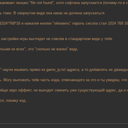
акивает окошко "file not found", хотя софтина запускается (почему-то в 
ь тоже. В свернутом виде она никак не должна запускаться.
024*768*16 и нажатия кнопки "обновить" пароль сисопа стал 1024 768 16
настройки игры выглядит не совсем в стандартном виде у тебя.
альная из всех", это "сколько не жалко" ведь
" научи изымать прямо из game_ip.txt адреса, а то добавлять их дважды
ь. Могу выложить тебе часть кода, отвечающего за это и ты увидеш, что
Вообще зеро эффект, не выходит сменить уже существующий адрес, да и 
я, покажу код...