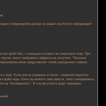
а!
атации и повреждения данных на ваших носителях информации!
е ехе файл Nox, с помощью которого вы запускаете игру. При
 портов, иначе требуемого эффекта не получите. "Оконные
льтернативное меню представляет собой упрощенное главное
 к игре. Если они не отражены в полях - наиболее вероятно
 ехе файл игры. Ключ вы можете либо ввести, либо сгенерировать.
те на "Активировать". В случае успеха будет выведено
нений.