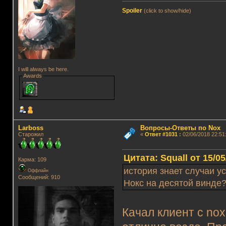
Spoiler
(click to show/hide)
I will always be here.
Awards
Lаrboss
Вопросы-Ответы по Nox
Старожил
«
Ответ #1031
:
02/06/2018 22:51
Цитата: Squall от 15/05
Карма: 109
история знает случаи ус
Оффлайн
Сообщений: 910
Нокс на десятой винде
Качал клиент с nox