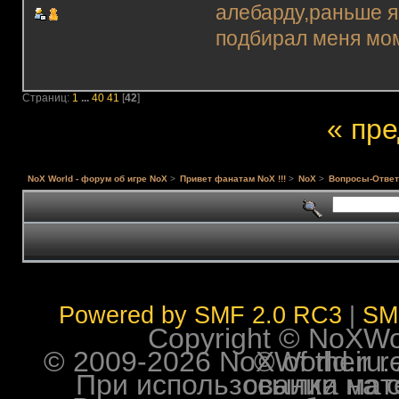
алебарду,раньше я
подбирал меня моме
Страниц:
1
...
40
41
[
42
]
« пр
NoX World - форум об игре NoX
>
Привет фанатам NoX !!!
>
NoX
>
Вопросы-Ответ
Powered by SMF 2.0 RC3
|
SM
Copyright © NoXWorl
© 2009-2026 NoXWorld.ru. All image
При использовании материалов ф