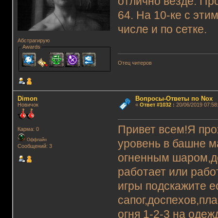
отлично везде. Про
64. На 10-ке с эти
числе и по сетке.
Абстрагирую
Awards
Отец читеров
Dimon
Вопросы-Ответы по Nox
Новичок
«
Ответ #1032
:
20/06/2019 07:58
Привет всем!Я про
Карма: 0
Оффлайн
уровень в башне м
Сообщений: 3
огненным шаром,де
работает или рабо
игры подскажите е
сапог,доспехов,пл
огня 1-2-3 на оде