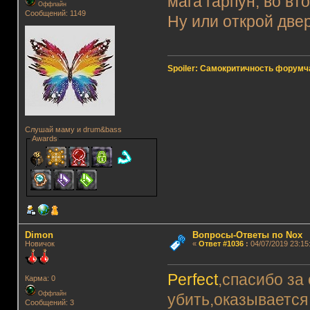
мага гарпун, во вт
Оффлайн
Сообщений: 1149
Ну или открой две
Spoiler: Самокритичность форумч
Слушай маму и drum&bass
Awards
Dimon
Вопросы-Ответы по Nox
Новичок
«
Ответ #1036
:
04/07/2019 23:15
Perfect
,спасибо за 
Карма: 0
Оффлайн
убить,оказывается 
Сообщений: 3