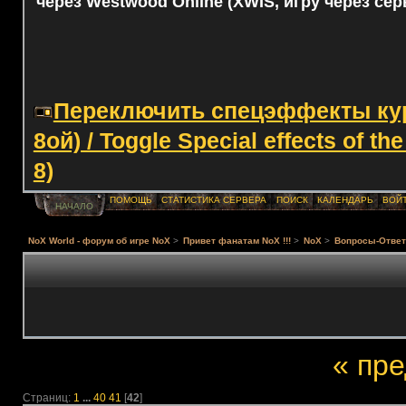
через Westwood Online (XWIS, игру через сер
Переключить спецэффекты курс
8ой) / Toggle Special effects of th
8)
ПОМОЩЬ
СТАТИСТИКА СЕРВЕРА
ПОИСК
КАЛЕНДАРЬ
ВОЙ
НАЧАЛО
NoX World - форум об игре NoX
>
Привет фанатам NoX !!!
>
NoX
>
Вопросы-Ответ
« пр
Страниц:
1
...
40
41
[
42
]