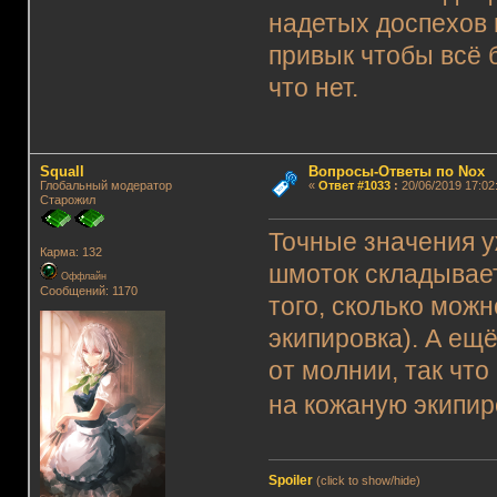
надетых доспехов 
привык чтобы всё 
что нет.
Squall
Вопросы-Ответы по Nox
Глобальный модератор
«
Ответ #1033
:
20/06/2019 17:02
Старожил
Точные значения у
Карма: 132
шмоток складывает
Оффлайн
Сообщений: 1170
того, сколько мож
экипировка). А ещ
от молнии, так чт
на кожаную экипир
Spoiler
(click to show/hide)