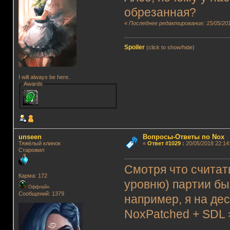
обрезанная?
«
Последнее редактирование: 15/05/2018
Spoiler
(click to show/hide)
I will always be here.
Awards
unseen
Вопросы-Ответы по Nox
Тяжёлый клинок
«
Ответ #1029
:
20/05/2018 22:14
Старожил
Смотря что считат
Карма: 172
уровню) партии бы
Оффлайн
Сообщений: 1379
например, я на де
NoxPatched + SDL 