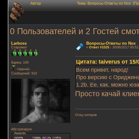
Автор
Тема: Вопросы-Ответы по Nox (Пр
0 Пользователей и 2 Гостей смот
Lаrboss
Вопросы-Ответы по Nox
Старожил
«
Ответ #1025
:
30/06/2017 00:51
Цитата: taiverus от 15/
Карма: 109
Всем привет, народ!
Оффлайн
Сообщений: 910
Про версию с Ориджина 
1.2b. Ее, как, можно юз
Просто качай клие
Отец читеров
Абстрагирую
Awards