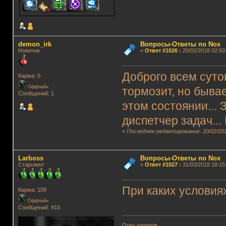
demon_irk
Вопросы-Ответы по Nox
Новичок
«
Ответ #1026
:
20/02/2018 02:50
Доброго всем суток
Карма: 0
Оффлайн
тормозит, но бывае
Сообщений: 1
этом состоянии...
диспетчер задач...
«
Последнее редактирование: 20/02/201
Lаrboss
Вопросы-Ответы по Nox
Старожил
«
Ответ #1027
:
31/03/2018 18:15
При каких условия
Карма: 109
Оффлайн
Сообщений: 910
Отец читеров