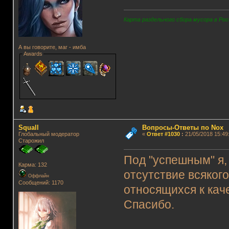
Карта раздельного сбора мусора в Рос
А вы говорите, маг - имба
Awards
Squall
Вопросы-Ответы по Nox
Глобальный модератор
«
Ответ #1030
:
21/05/2018 15:49
Старожил
Под "успешным" я,
Карма: 132
отсутствие всяког
Оффлайн
Сообщений: 1170
относящихся к кач
Спасибо.