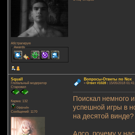
Абстрагирую
Awards
Squall
Вопросы-Ответы по Nox
Глобальный модератор
«
Ответ #1028
:
15/05/2018 01:41
Старожил
Поискал немного и
Карма: 132
успешной игры в но
Оффлайн
Сообщений: 1170
на десятой винде?
Алсо, почему у нас