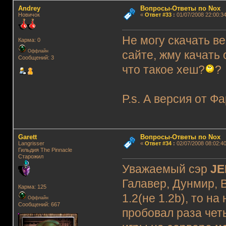
Andrey
Вопросы-Ответы по Nox
Новичок
«
Ответ #33
:
01/07/2008 22:00:34
Не могу скачать в
Карма: 0
Оффлайн
сайте, жму качать о
Сообщений: 3
что такое хеш?
P.s. А версия от Ф
Garett
Вопросы-Ответы по Nox
Langrisser
«
Ответ #34
:
02/07/2008 08:02:40
Гильдия The Pinnacle
Старожил
Уважаемый сэр
JE
Галавер, Дунмир, В
Карма: 125
1.2(не 1.2b), то н
Оффлайн
Сообщений: 667
пробовал раза четы