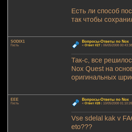
Есть ли способ по
так чтобы сохрани
SODIX1
Вопросы-Ответы по Nox
Гость
«
Ответ #27
:
06/05/2008 00:43:38
Так-с, все решило
Nox Quest на осно
оригинальных шри
EEE
Вопросы-Ответы по Nox
Гость
«
Ответ #28
:
10/05/2008 01:10:26
Vse sdelal kak v FA
eto???