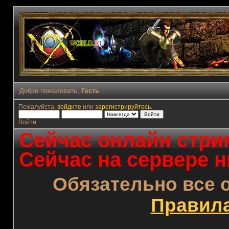
Добро пожаловать,
Гость
Пожалуйста,
войдите
или
зарегистрируйтесь
.
Войти
Сейчас онлайн стрим
Сейчас на сервере н
Обязательно все 
Правил