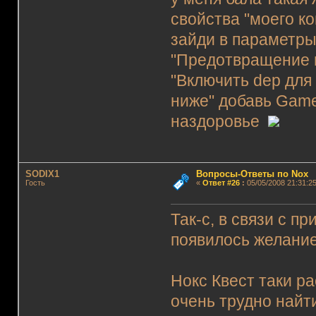
свойства "моего к
зайди в параметры
"Предотвращение 
"Включить dep для
ниже" добавь Game
наздоровье
SODIX1
Вопросы-Ответы по Nox
Гость
«
Ответ #26
:
05/05/2008 21:31:25
Так-с, в связи с п
появилось желание
Нокс Квест таки р
очень трудно найти