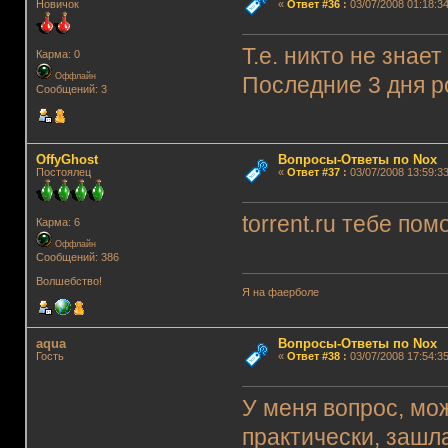
Новичок
«
Ответ #36
:
03/07/2008 01:18:34
Т.е. никто не знае
Карма: 0
Оффлайн
Последние 3 дня р
Сообщений: 3
OffyGhost
Вопросы-Ответы по Nox
Постоялец
«
Ответ #37
:
03/07/2008 13:59:33
torrent.ru тебе пом
Карма: 6
Оффлайн
Сообщений: 386
Волшебство!
Я на фаерболе
aqua
Вопросы-Ответы по Nox
Гость
«
Ответ #38
:
03/07/2008 17:54:35
У меня вопрос, мож
практически, зашла