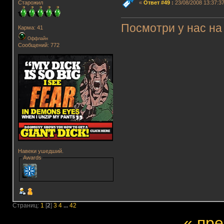
Старожил
«
Ответ #49
:
23/08/2008 13:37:37
Посмотри у нас на
Карма: 41
Оффлайн
Сообщений: 772
Навеки ушедший.
Awards
Страниц:
1
[
2
]
3
4
...
42
« пр