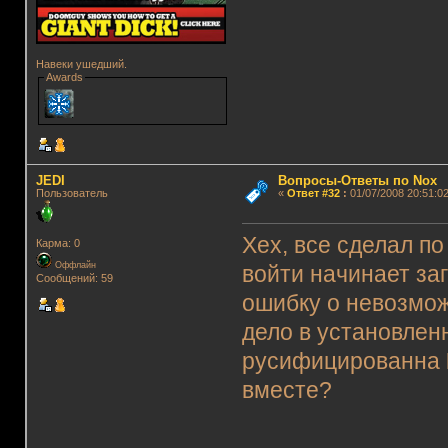
Навеки ушедший.
Awards
JEDI
Вопросы-Ответы по Nox
Пользователь
«
Ответ #32
:
01/07/2008 20:51:02
Хех, все сделал по
Карма: 0
Оффлайн
войти начинает за
Сообщений: 59
ошибку о невозмож
дело в установленн
русифицированна
вместе?