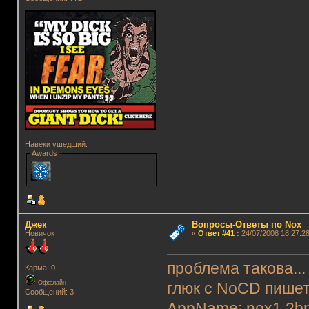
Навеки ушедший.
Awards
Джек
Вопросы-Ответы по Nox
Новичок
«
Ответ #41
:
24/07/2008 18:27:28
проблема такова...
Карма: 0
Оффлайн
глюк с NoCD пише
Сообщений: 3
AppName: nox1.2b