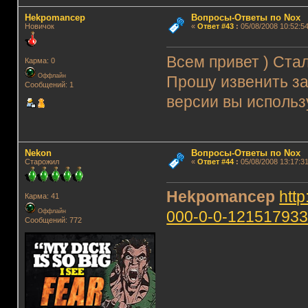
Hekpomancep
Вопросы-Ответы по Nox
Новичок
«
Ответ #43
:
05/08/2008 10:52:54
Всем привет ) Стал
Карма: 0
Оффлайн
Прошу извенить за
Сообщений: 1
версии вы использу
Nekon
Вопросы-Ответы по Nox
Старожил
«
Ответ #44
:
05/08/2008 13:17:31
Hekpomancep
htt
Карма: 41
Оффлайн
000-0-0-12151793
Сообщений: 772