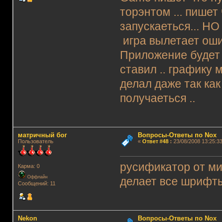
торэнтом ... пишет
запускаеться... НО
игра вылетает оши
Приложение будет з
ставил .. графику м
делал даже так ка
получаеться ..
матричный бог
Вопросы-Ответы по Nox
Пользователь
«
Ответ #48
:
23/08/2008 13:25:33
русификатор от ми
Карма: 0
Оффлайн
делает все шрифты
Сообщений: 11
Nekon
Вопросы-Ответы по Nox