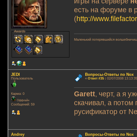
игры на сервере
н
есть на форуме в 
(
http://www.filefact
Awards
Маленький потерявшийся волшебничиш
JEDI
Вопросы-Ответы по Nox
Пользователь
«
Ответ #35
:
02/07/2008 13:13:35
Garett
, черт, а я 
Карма: 0
Оффлайн
скачивал, а потом 
Сообщений: 59
русификатор от Ne
Andrey
Вопросы-Ответы по Nox