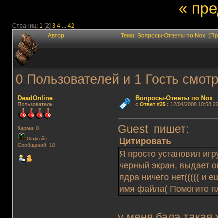
« пр
Страниц:
1
[
2
]
3
4
...
42
Автор
Тема: Вопросы-Ответы по Nox (Пр
0 Пользователей и 1 Гость смотр
DeadOnline
Вопросы-Ответы по Nox
Пользователь
«
Ответ #25
:
12/04/2008 10:58:22
Guest пишет:
Карма: 0
Цитировать
Оффлайн
Сообщений: 10
Я просто установил игр
черный экран, выдает о
ядра ничего нет((((( и
имя файла( Помогите пл
у меня бала такая 