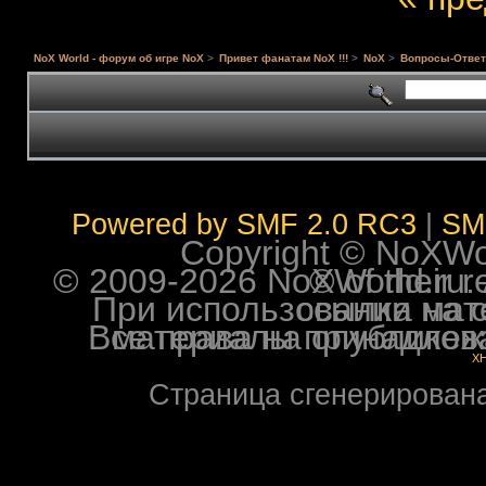
NoX World - форум об игре NoX
>
Привет фанатам NoX !!!
>
NoX
>
Вопросы-Ответ
Powered by SMF 2.0 RC3
|
SM
Copyright © NoXWorl
© 2009-2026 NoXWorld.ru. All image
При использовании материалов ф
Все права на опубликованные на форуме NoXW
X
Страница сгенерирована 