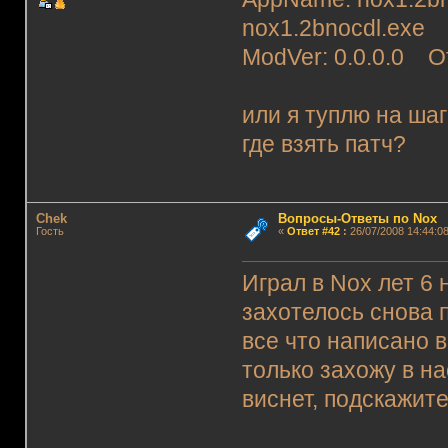
nox1.2bnocdl.exe
ModVer: 0.0.0.0 Of
или я туплю на ша
где взять патч?
Chek
Вопросы-Ответы по Nox
Гость
«
Ответ #42
:
26/07/2008 14:44:08
Играл в Nox лет 6 
захотелось снова 
все что написано в
только захожу в на
виснет, подскажит