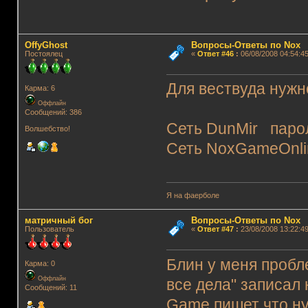
OffyGhost
Вопросы-Ответы по Nox
Постоялец
«
Ответ #46
:
06/08/2008 04:54:45
Для вествуда нужно
Карма: 6
Оффлайн
Сообщений: 386
Сеть DunMir парол
Волшебство!
Сеть NoxGameOnli
Я на фаерболе
матричный бог
Вопросы-Ответы по Nox
Пользователь
«
Ответ #47
:
23/08/2008 13:22:49
Блин у меня пробле
Карма: 0
Оффлайн
все дела" записал 
Сообщений: 11
Game пишет что ну