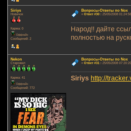
Siriys
Вопросы-Ответы по Nox
Новичок
«
Ответ #30
:
25/05/2008 01:24:56
Народ!! дайте ссы
Карма: 0
Оффлайн
полностью на руско
Сообщений: 2
Nekon
Вопросы-Ответы по Nox
Старожил
«
Ответ #31
:
25/05/2008 07:20:20
Siriys
http://tracke
Карма: 41
Оффлайн
Сообщений: 772