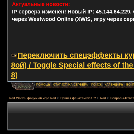
Актуальные новости:
IP сервера изменён! Новый IP: 45.144.64.229
через Westwood Online (XWIS, игру через сер
Переключить спецэффекты курс
8ой) / Toggle Special effects of th
8)
ПОМОЩЬ
СТАТИСТИКА СЕРВЕРА
ПОИСК
КАЛЕНДАРЬ
ВОЙ
НАЧАЛО
NoX World - форум об игре NoX
>
Привет фанатам NoX !!!
>
NoX
>
Вопросы-Ответ