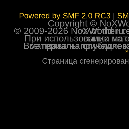
Powered by SMF 2.0 RC3
|
SM
Copyright © NoXWorl
© 2009-2026 NoXWorld.ru. All image
При использовании материалов ф
Все права на опубликованные на форуме NoXW
X
Страница сгенерирована