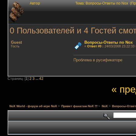
Автор
Тема: Вопросы-Ответы по Nox (Пр
0 Пользователей и 4 Гостей смот
Guest
Вопросы-Ответы по Nox
Гость
«
Ответ #0
:
24/03/2008 23:22:33 
Проблема в русификаторе
Страниц: [
1
]
2
3
...
42
« пр
NoX World - форум об игре NoX
>
Привет фанатам NoX !!!
>
NoX
>
Вопросы-Ответ