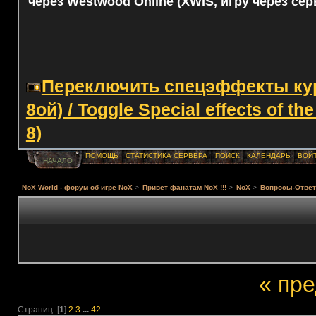
через Westwood Online (XWIS, игру через сер
Переключить спецэффекты курс
8ой) / Toggle Special effects of th
8)
ПОМОЩЬ
СТАТИСТИКА СЕРВЕРА
ПОИСК
КАЛЕНДАРЬ
ВОЙ
НАЧАЛО
NoX World - форум об игре NoX
>
Привет фанатам NoX !!!
>
NoX
>
Вопросы-Ответ
« пр
Страниц: [
1
]
2
3
...
42