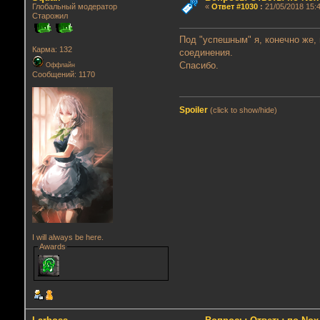
Глобальный модератор
«
Ответ #1030
:
21/05/2018 15:4
Старожил
Под "успешным" я, конечно же,
Карма: 132
соединения.
Спасибо.
Оффлайн
Сообщений: 1170
Spoiler
(click to show/hide)
I will always be here.
Awards