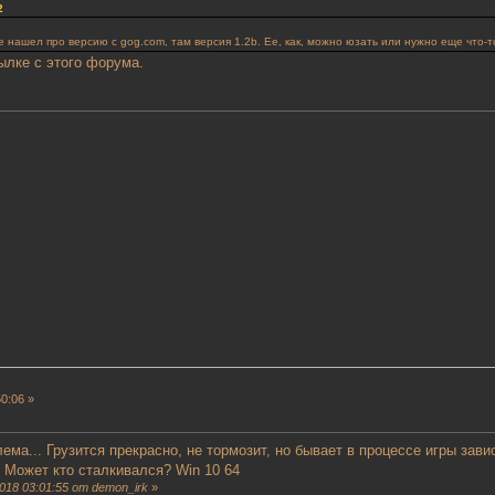
2
 нашел про версию с gog.com, там версия 1.2b. Ее, как, можно юзать или нужно еще что-т
ылке с этого форума.
0:06 »
лема... Грузится прекрасно, не тормозит, но бывает в процессе игры зав
. Может кто сталкивался? Win 10 64
018 03:01:55 от demon_irk
»