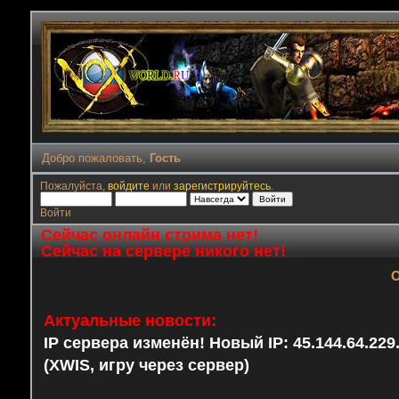
Добро пожаловать,
Гость
Пожалуйста,
войдите
или
зарегистрируйтесь
.
Войти
Сейчас онлайн стрима нет!
Сейчас на сервере никого нет!
О
Актуальные новости:
IP сервера изменён! Новый IP: 45.144.64.22
(XWIS, игру через сервер)