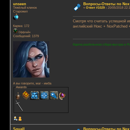
unseen
Вопросы-Ответы по Nox
Тяжёлый клинок
«
Ответ #1029
:
20/05/2018 22:1
Старожил
Смотря что считать успешной иг
английский Нокс + NoxPatched 
Карма: 172
Оффлайн
Сообщений: 1379
Карта раздельного сбора мусора в Р
А вы говорите, маг - имба
Awards
Squall
Вопросы-Ответы по Nox