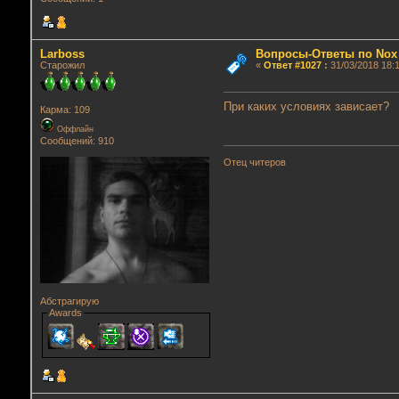
Lаrboss
Вопросы-Ответы по Nox
Старожил
«
Ответ #1027
:
31/03/2018 18:1
При каких условиях зависает?
Карма: 109
Оффлайн
Сообщений: 910
Отец читеров
Абстрагирую
Awards