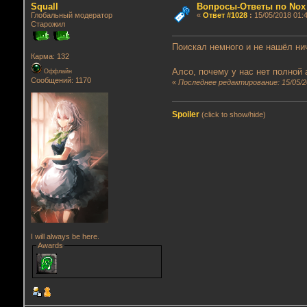
Squall
Вопросы-Ответы по Nox
Глобальный модератор
«
Ответ #1028
:
15/05/2018 01:4
Старожил
Поискал немного и не нашёл нич
Карма: 132
Алсо, почему у нас нет полной 
Оффлайн
Сообщений: 1170
«
Последнее редактирование: 15/05/20
Spoiler
(click to show/hide)
I will always be here.
Awards