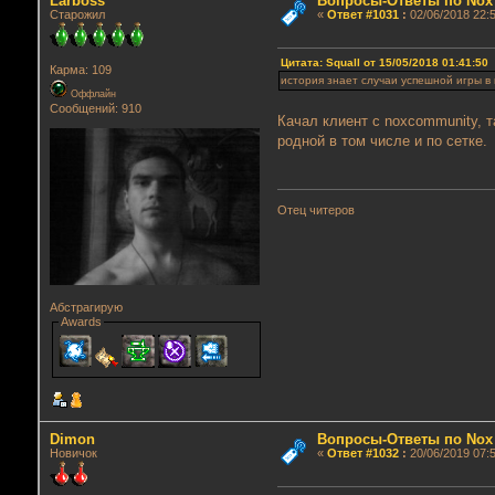
Lаrboss
Вопросы-Ответы по Nox
Старожил
«
Ответ #1031
:
02/06/2018 22:5
Цитата: Squall от 15/05/2018 01:41:50
Карма: 109
история знает случаи успешной игры в 
Оффлайн
Сообщений: 910
Качал клиент с noxcommunity, т
родной в том числе и по сетке.
Отец читеров
Абстрагирую
Awards
Dimon
Вопросы-Ответы по Nox
Новичок
«
Ответ #1032
:
20/06/2019 07:5