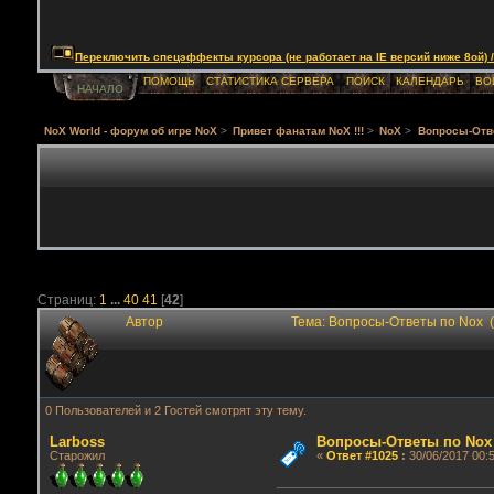
Переключить спецэффекты курсора (не работает на IE версий ниже 8ой) / Togg
ПОМОЩЬ
СТАТИСТИКА СЕРВЕРА
ПОИСК
КАЛЕНДАРЬ
ВО
НАЧАЛО
NoX World - форум об игре NoX
>
Привет фанатам NoX !!!
>
NoX
>
Вопросы-Отв
Страниц:
1
...
40
41
[
42
]
Автор
Тема: Вопросы-Ответы по Nox 
0 Пользователей и 2 Гостей смотрят эту тему.
Lаrboss
Вопросы-Ответы по Nox
Старожил
«
Ответ #1025
:
30/06/2017 00:5