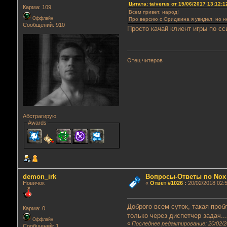
Цитата: taiverus от 15/06/2017 13:12:1
Карма: 109
Всем привет, народ!
Оффлайн
Про версию с Ориджина я увидел, но не
Сообщений: 910
Просто качай клиент игры по сс
Отец читеров
Абстрагирую
Awards
demon_irk
Вопросы-Ответы по Nox
Новичок
«
Ответ #1026
:
20/02/2018 02:5
Доброго всем суток, такая проб
Карма: 0
только через диспетчер задач..
Оффлайн
«
Последнее редактирование: 20/02/2
Сообщений: 1