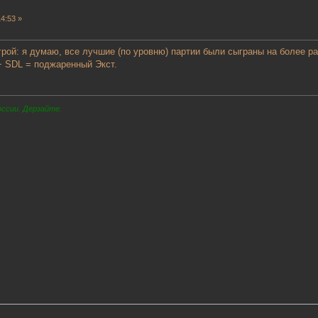
4:53 »
рой: я думаю, все лучшие (по уровню) партии были сыграны на более ра
+ SDL = поджаренный Экст.
оссии. Дерзайте.