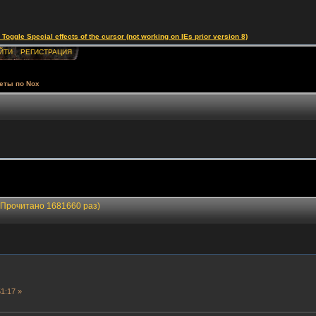
le Special effects of the cursor (not working on IEs prior version 8)
ЙТИ
РЕГИСТРАЦИЯ
еты по Nox
(Прочитано 1681660 раз)
1:17 »