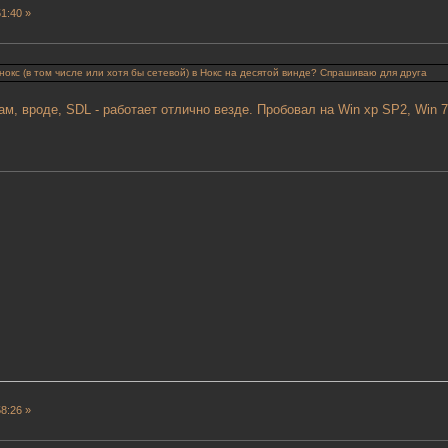
1:40 »
нокс (в том числе или хотя бы сетевой) в Нокс на десятой винде? Спрашиваю для друга
ам, вроде, SDL - работает отлично везде. Пробовал на Win xp SP2, Win 7 
8:26 »