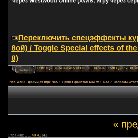
через Westwood Online (XWIS, игру через сер
Переключить спецэффекты курс
8ой) / Toggle Special effects of th
8)
ПОМОЩЬ
СТАТИСТИКА СЕРВЕРА
ПОИСК
КАЛЕНДАРЬ
ВОЙ
НАЧАЛО
NoX World - форум об игре NoX
>
Привет фанатам NoX !!!
>
NoX
>
Вопросы-Ответ
« пр
Страниц:
1
...
40
41
[
42
]