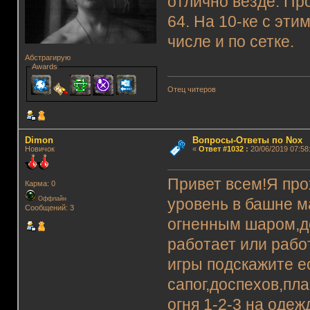
отлично везде. Про
64. На 10-ке с эти
числе и по сетке.
Абстрагирую
Awards
Отец читеров
Dimon
Вопросы-Ответы по Nox
Новичок
«
Ответ #1032
:
20/06/2019 07:58
Привет всем!Я про
Карма: 0
Оффлайн
уровень в башне м
Сообщений: 3
огненным шаром,де
работает или рабо
игры подскажите е
сапог,доспехов,пл
огня 1-2-3 на оде