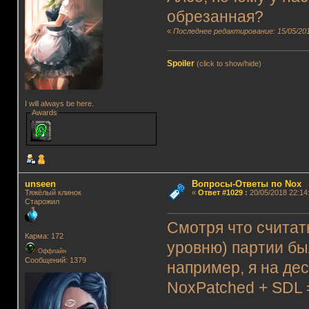
обрезанная?
«
Последнее редактирование: 15/05/2018
Spoiler
(click to show/hide)
I will always be here.
Awards
unseen
Вопросы-Ответы по Nox
Тяжёлый клинок
«
Ответ #1029
:
20/05/2018 22:14
Старожил
Смотря что считат
Карма: 172
уровню) партии бы
Оффлайн
Сообщений: 1379
например, я на де
NoxPatched + SDL 