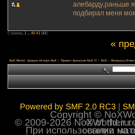
алебарду,раньше я
подбирал меня моме
Страниц:
1
...
40
41
[
42
]
« пр
NoX World - форум об игре NoX
>
Привет фанатам NoX !!!
>
NoX
>
Вопросы-Ответ
Powered by SMF 2.0 RC3
|
SM
Copyright © NoXWorl
© 2009-2026 NoXWorld.ru. All image
При использовании материалов ф