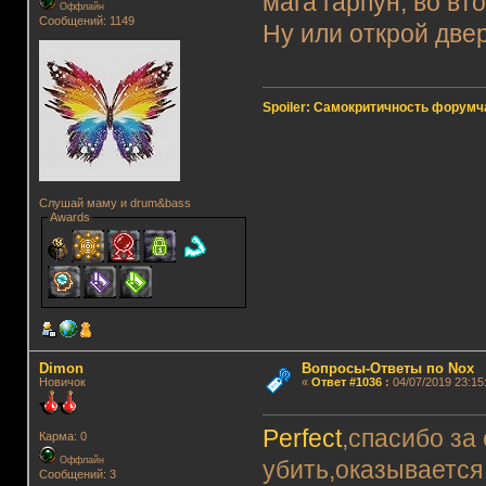
мага гарпун, во вт
Оффлайн
Сообщений: 1149
Ну или открой две
Spoiler: Самокритичность форумч
Слушай маму и drum&bass
Awards
Dimon
Вопросы-Ответы по Nox
Новичок
«
Ответ #1036
:
04/07/2019 23:15
Perfect
,спасибо за 
Карма: 0
Оффлайн
убить,оказывается 
Сообщений: 3