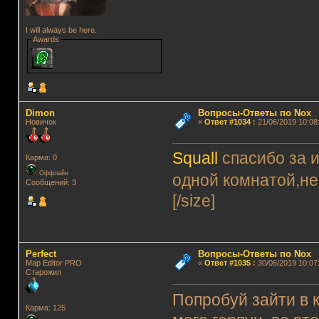
I will always be here.
Awards
Dimon
Вопросы-Ответы по Nox
Новичок
«
Ответ #1034
:
21/06/2019 10:08
Squall
спасибо за 
Карма: 0
Оффлайн
одной комнатой,не
Сообщений: 3
[/size]
Perfect
Вопросы-Ответы по Nox
Map Editor PRO
«
Ответ #1035
:
30/06/2019 10:07
Старожил
Попробуй зайти в к
Карма: 125