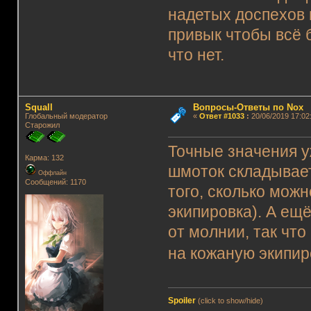
надетых доспехов 
привык чтобы всё 
что нет.
Squall
Вопросы-Ответы по Nox
Глобальный модератор
«
Ответ #1033
:
20/06/2019 17:02
Старожил
Точные значения у
Карма: 132
шмоток складывает
Оффлайн
Сообщений: 1170
того, сколько мож
экипировка). А ещ
от молнии, так чт
на кожаную экипир
Spoiler
(click to show/hide)