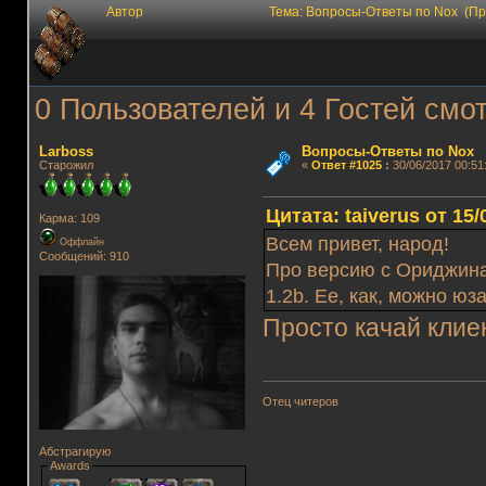
Автор
Тема: Вопросы-Ответы по Nox (Пр
0 Пользователей и 4 Гостей смот
Lаrboss
Вопросы-Ответы по Nox
Старожил
«
Ответ #1025
:
30/06/2017 00:51
Цитата: taiverus от 15/
Карма: 109
Всем привет, народ!
Оффлайн
Сообщений: 910
Про версию с Ориджина 
1.2b. Ее, как, можно юз
Просто качай клие
Отец читеров
Абстрагирую
Awards