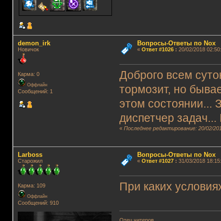
demon_irk
Вопросы-Ответы по Nox
Новичок
«
Ответ #1026
:
20/02/2018 02:50
Доброго всем суток
Карма: 0
Оффлайн
тормозит, но бывае
Сообщений: 1
этом состоянии...
диспетчер задач...
«
Последнее редактирование: 20/02/201
Lаrboss
Вопросы-Ответы по Nox
Старожил
«
Ответ #1027
:
31/03/2018 18:15
При каких условия
Карма: 109
Оффлайн
Сообщений: 910
Отец читеров