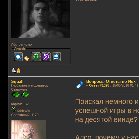
Абстрагирую
Awards
Squall
Вопросы-Ответы по Nox
Глобальный модератор
«
Ответ #1028
:
15/05/2018 01:41
Старожил
Поискал немного и
Карма: 132
успешной игры в но
Оффлайн
Сообщений: 1170
на десятой винде?
Алсо, почему у нас