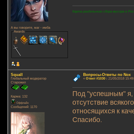
Карта раздельного сбора мусора в Рос
А вы говорите, маг - имба
Awards
Squall
Вопросы-Ответы по Nox
Глобальный модератор
«
Ответ #1030
:
21/05/2018 15:49
Старожил
Под "успешным" я,
Карма: 132
отсутствие всяког
Оффлайн
Сообщений: 1170
относящихся к кач
Спасибо.