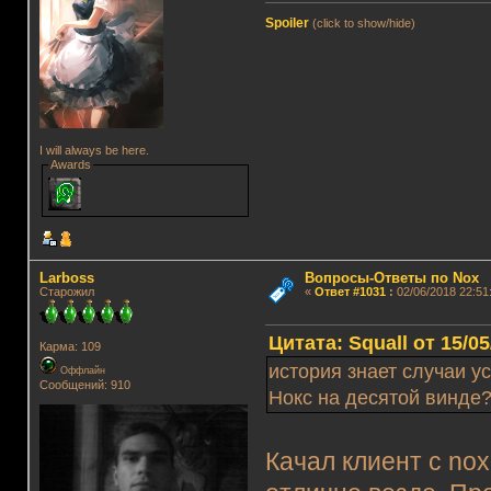
Spoiler
(click to show/hide)
I will always be here.
Awards
Lаrboss
Вопросы-Ответы по Nox
Старожил
«
Ответ #1031
:
02/06/2018 22:51
Цитата: Squall от 15/05
Карма: 109
история знает случаи ус
Оффлайн
Сообщений: 910
Нокс на десятой винде
Качал клиент с nox