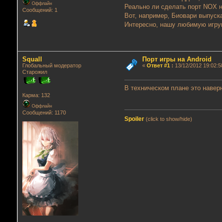
Оффлайн
Реально ли сделать порт NOX 
Сообщений: 1
Вот, например, Биовари выпус
Интересно, нашу любимую игруш
Squall
Порт игры на Android
Глобальный модератор
«
Ответ #1
:
13/12/2012 19:02:5
Старожил
В техническом плане это навер
Карма: 132
Оффлайн
Сообщений: 1170
Spoiler
(click to show/hide)