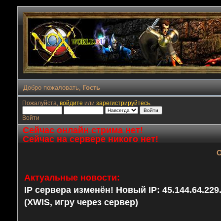
Добро пожаловать,
Гость
Пожалуйста,
войдите
или
зарегистрируйтесь
.
Войти
Сейчас онлайн стрима нет!
Сейчас на сервере никого нет!
О
Актуальные новости:
IP сервера изменён! Новый IP: 45.144.64.22
(XWIS, игру через сервер)