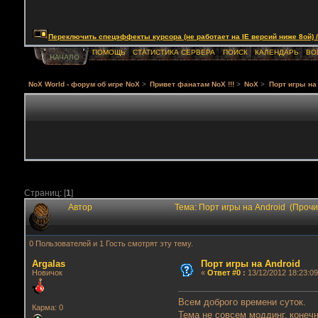
Переключить спецэффекты курсора (не работает на IE версий ниже 8ой) / Togg
ПОМОЩЬ
СТАТИСТИКА СЕРВЕРА
ПОИСК
КАЛЕНДАРЬ
ВО
НАЧАЛО
NoX World - форум об игре NoX
>
Привет фанатам NoX !!!
>
NoX
>
Порт игры на
Страниц: [
1
]
Автор
Тема: Порт игры на Android (Проч
0 Пользователей и 1 Гость смотрят эту тему.
Argalas
Порт игры на Android
Новичок
«
Ответ #0
:
13/12/2012 18:23:09
Всем доброго времени суток.
Карма: 0
Тема не совсем моддинг, конеч