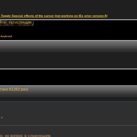
le Special effects of the cursor (not working on IEs prior version 8)
ЙТИ
РЕГИСТРАЦИЯ
 Android
итано 61262 раз)
 »
но, но вопрос в следующем.