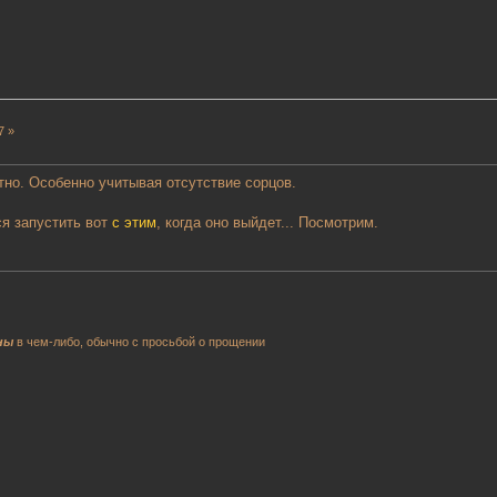
7 »
но. Особенно учитывая отсутствие сорцов.
ся запустить вот
с этим
, когда оно выйдет... Посмотрим.
ны
в чем-либо, обычно с просьбой о прощении