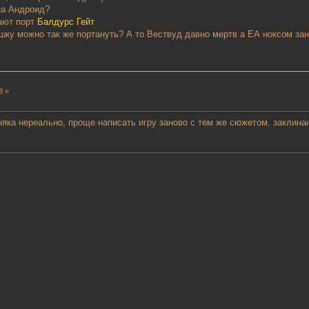
на Андроид?
кают порт
Балдурс Гейт
ку можно так же портануть? А то Вествуд давно мертв а ЕА ноксом заним
8 »
няка нереально, проще написать игру заново с тем же сюжетом, заклина