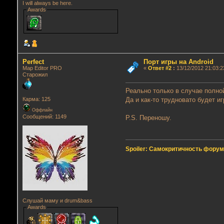
I will always be here.
Awards
Perfect
Порт игры на Android
Map Editor PRO
«
Ответ #2
:
13/12/2012 21:03:2
Старожил
Реально только в случае полной
Да и как-то трудновато будет иг
Карма: 125
Оффлайн
Сообщений: 1149
P.S. Переношу.
Spoiler: Самокритичность фору
Слушай маму и drum&bass
Awards