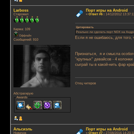
Lаrboss
Порт игры на Android
Старожил
«
Ответ #6
:
14/12/2012 13:37:1
Цитировать
Карма: 109
Реально ли сделать порт NOX на Анд
Оффлайн
Если я не ошибаюсь, для того, 
Сообщений: 910
Признаться, я и смысла особого
"крупных" девайсов - 4 колонки
сыграй ты в какой-нить фар край
Отец читеров
Абстрагирую
Awards
Альсиэль
Порт игры на Android
Новичок
«
Ответ #7
:
27/08/2016 14:20:3