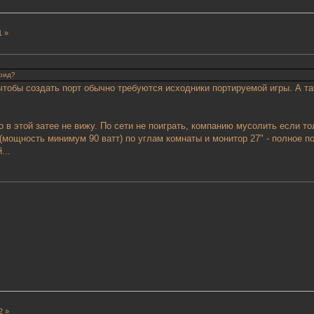
1 »
роид?
чтобы создать порт обычно требуются исходники портируемой игры. А так 
 в этой затее не вижу. По сети не поиграть, компанию мусолить если то
 (мощность минимум 90 ватт) по углам комнаты и монитор 27" - полное п
...
2 »