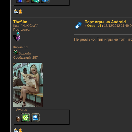
TheSim
Порт игры на Android
Клан "NoX Craft"
«
Ответ #4
:
13/12/2012 21:49:0
Постоялец
Не реально. Тип игры не тот, ч
Карма: 31
Оффлайн
Сообщений: 287
Awards