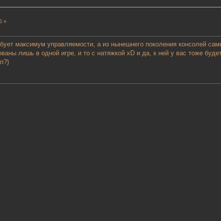
6 »
ребует максимум управляемости, а из нынешнего поколения консолей са
ваны лишь в одной игре, и то с натяжкой хD и да, к ней у вас тоже буд
п?)