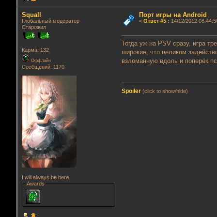
Squall
Порт игры на Android
Глобальный модератор
«
Ответ #5
:
14/12/2012 08:44:5
Старожил
Тогда уж на PSV сразу, игра т
Карма: 132
широкие, что целиком задейство
взломанную вдоль и поперёк пс
Оффлайн
Сообщений: 1170
Spoiler
(click to show/hide)
I will always be here.
Awards