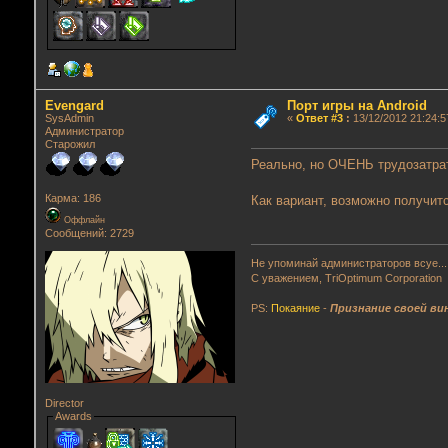
Evengard
Порт игры на Android
SysAdmin
«
Ответ #3
:
13/12/2012 21:24:5
Администратор
Старожил
Реально, но ОЧЕНЬ трудозатрат
Карма: 186
Как вариант, возможно получит
Оффлайн
Сообщений: 2729
Не упоминай администраторов всуе...
С уважением, TriOptimum Corporation
PS:
Покаяние
-
Признание своей ви
Director
Awards