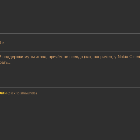
3 »
 поддержки мультитача, причём не псевдо (как, например, у Nokia C-seri
рать...
мчан
(click to show/hide)