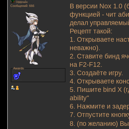
Оффлайн
В версии Nox 1.0 (
Сообщений: 666
функцией - чит аб
делал управляемый
Рецепт такой:
1. Открываете наст
неважно).
2. Ставите бинд яч
на F2-F12.
Awards
3. Создаёте игру.
4. Открываете кон
5. Пишите bind X (
ability"
6. Нажмите и заде
7. Отпустите кнопк
8. (по желанию) Вы