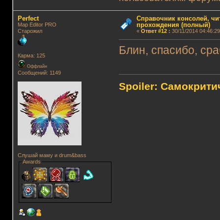
Perfect
Справочник консолей, чи
прохождения (полный)
Map Editor PRO
Старожил
«
Ответ #12
:
30/11/2014 04:46:29
Блин, спасибо, сра
Карма: 125
Оффлайн
Сообщений: 1149
Spoiler: Самокрит
Слушай маму и drum&bass
Awards