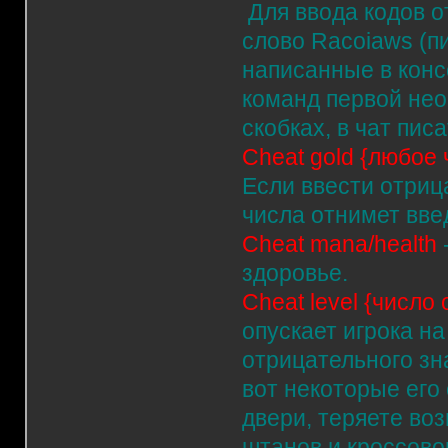
Для ввода кодов от
слово Racoiaws (пи
написанные в конс
команд первой необ
скобках, в чат писа
Cheat gold {любое
Если ввести отриц
числа отнимет вве
Cheat mana/health
здоровье.
Cheat level {число
опускает игрока н
отрицательного зн
вот некоторые его
двери, теряете во
штанов и кроссовок