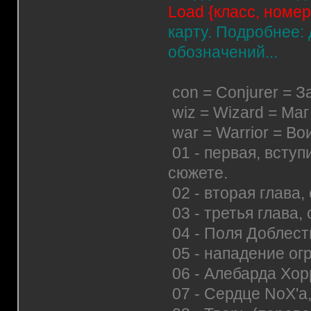
Load {класс, номер
карту. Подробнее:
обозначений...
con = Conjurer = З
wiz = Wizard = Ма
war = Warrior = Во
01 - первая, всту
сюжете.
02 - вторая глава
03 - третья глава
04 - Поля Доблест
05 - нападение ог
06 - Алебарда Хор
07 - Сердце NoX'a,