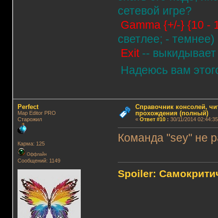
сетевой игре?
Gamma {+/-} {10 - 
светлее; - темнее)
Exit
-- выкидывает 
Надеюсь вам этого
Perfect
Справочник консолей, чи
прохождения (полный)
Map Editor PRO
Старожил
«
Ответ #10
:
30/11/2014 02:44:35
Команда "sey" не р
Карма: 125
Оффлайн
Сообщений: 1149
Spoiler: Самокрит