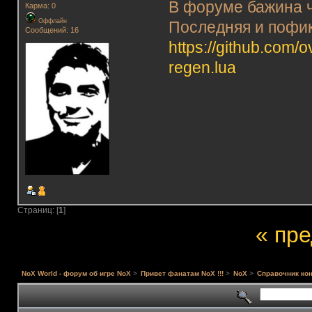
В форуме бажина ч
Карма: 0
Оффлайн
Последняя и пофик
Сообщений: 16
https://github.com/
regen.lua
Страниц: [
1
]
« пр
NoX World - форум об игре NoX
>
Привет фанатам NoX !!!
>
NoX
>
Справочник кон