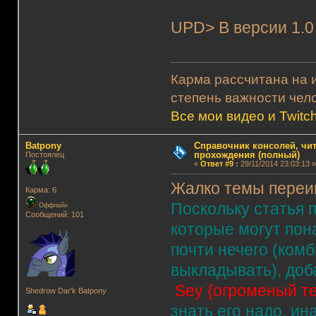
UPD> В версии 1.0
Карма рассчитана на и
степень важности чело
Все мои видео и Twitc
Batpony
Справочник консолей, чи
прохождения (полный)
Постоялец
«
Ответ #9
:
29/11/2014 23:03:13 »
Жалко темы переим
Карма: 6
Поскольку статья 
Оффлайн
Сообщений: 101
которые могут пон
почти нечего (ком
выкладывать), доб
Sey {огроменый те
Shedrow Dar'k Batpony
знать его надо, ин