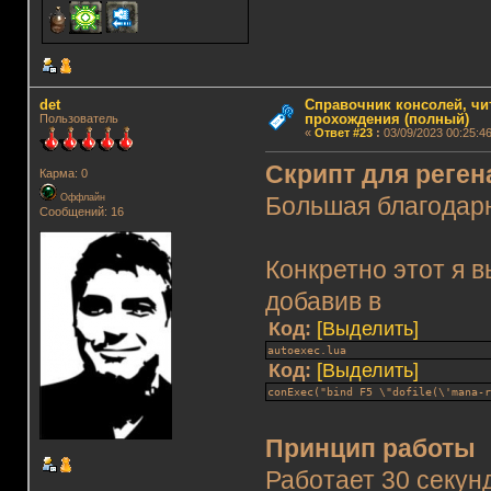
det
Справочник консолей, чи
прохождения (полный)
Пользователь
«
Ответ #23
:
03/09/2023 00:25:46
Скрипт для реге
Карма: 0
Оффлайн
Большая благодарн
Сообщений: 16
Конкретно этот я 
добавив в
Код:
[Выделить]
autoexec.lua
Код:
[Выделить]
conExec("bind F5 \"dofile(\'mana-
Принцип работы
Работает 30 секунд