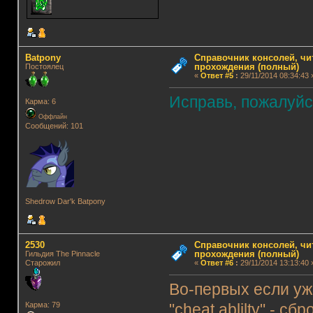
Batpony
Справочник консолей, чи
прохождения (полный)
Постоялец
«
Ответ #5
:
29/11/2014 08:34:43 
Исправь, пожалуйс
Карма: 6
Оффлайн
Сообщений: 101
Shedrow Dar'k Batpony
2530
Справочник консолей, чи
прохождения (полный)
Гильдия The Pinnacle
Старожил
«
Ответ #6
:
29/11/2014 13:13:40 
Во-первых если уж
Карма: 79
"cheat ablilty" - 