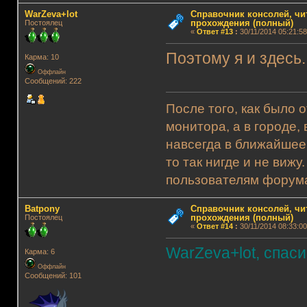
WarZeva+lot
Справочник консолей, чи
прохождения (полный)
Постоялец
«
Ответ #13
:
30/11/2014 05:21:58
Поэтому я и здесь.
Карма: 10
Оффлайн
Сообщений: 222
После того, как было 
монитора, а в городе,
навсегда в ближайшее
то так нигде и не виж
пользователям форума.
Batpony
Справочник консолей, чи
прохождения (полный)
Постоялец
«
Ответ #14
:
30/11/2014 08:33:00
WarZeva+lot, спас
Карма: 6
Оффлайн
Сообщений: 101