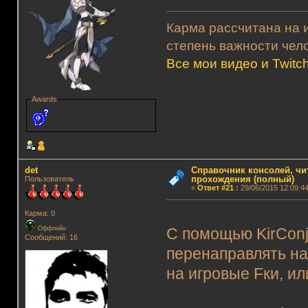
Карма рассчитана на и
степень важности чело
Все мои видео и Twitc
Awards
det
Справочник консолей, чи
прохождения (полный)
Пользователь
«
Ответ #21
:
29/06/2015 12:09:44
Карма: 0
Оффлайн
С помощью KirConj
Сообщений: 16
перенаправлять н
на игровые Fки, ил