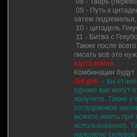
08 - Тварь (перево
09 - Путь к цитаде
затем подземелья,
10 - цитадель Геку
11 - Битва с Гекуб
Также после всего 
писать всё это ну
карта воина.
Комбинации будут 
Set god
-- вы стан
однако вас могут о
получите. Также у 
сотворяемое закля
можете иметь при 
использованно). Т
наложено силовое п