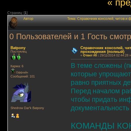
« пр
Страниц: [
1
]
Автор
Тема: Справочник консолей, читов и
0 Пользователей и 1 Гость смотр
Batpony
Справочник консолей, чи
прохождения (полный)
Постоялец
«
Ответ #0
:
29/11/2014 02:44:28 »
В теме сложены (п
Карма: 6
которые упрощают 
Оффлайн
Сообщений: 101
равно приятных де
Перед началом раб
чтобы придать инф
документальность 
Shedrow Dar'k Batpony
КОМАНДЫ КО