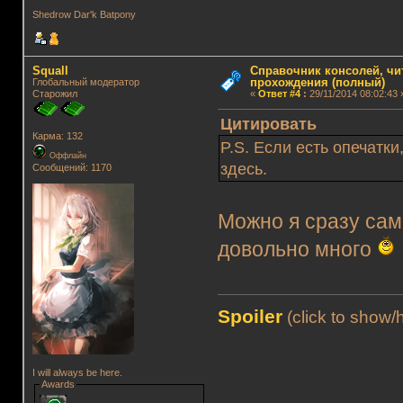
Shedrow Dar'k Batpony
Squall
Справочник консолей, чи
прохождения (полный)
Глобальный модератор
Старожил
«
Ответ #4
:
29/11/2014 08:02:43 
Цитировать
Карма: 132
P.S. Если есть опечатк
Оффлайн
здесь.
Сообщений: 1170
Можно я сразу сам
довольно много
Spoiler
(click to show/
I will always be here.
Awards