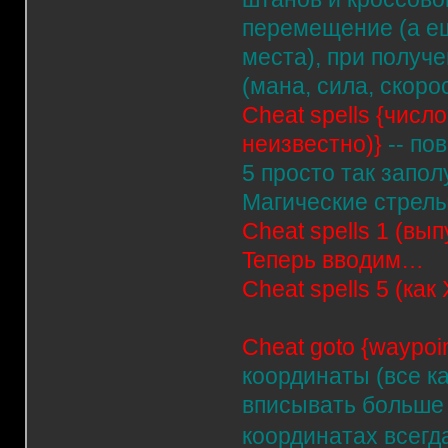
перемещение (а ещ
места), при получе
(мана, сила, скорос
Cheat spells {числ
неизвестно)}
-- по
5 просто так запо
Магические стрелы
Cheat spells 1 (вы
Teперь вводим…
Cheat spells 5 (ка
Cheat goto {waypoin
координаты (все к
вписывать больше 
координатах всегд