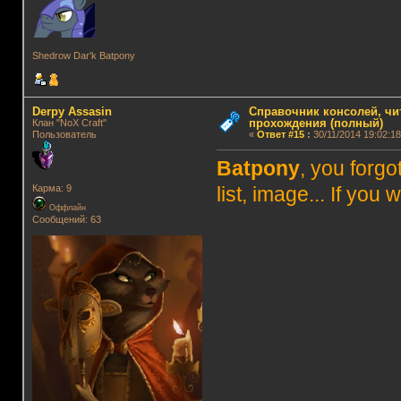
Shedrow Dar'k Batpony
Derpy Assasin
Справочник консолей, чи
прохождения (полный)
Клан "NoX Craft"
Пользователь
«
Ответ #15
:
30/11/2014 19:02:18
Batpony
, you forgo
Карма: 9
list, image... If you w
Оффлайн
Сообщений: 63