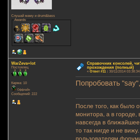
Слушай маму и drum&bass
Awards
WarZeva+lot
Справочник консолей, чи
прохождения (полный)
Постоялец
«
Ответ #11
:
30/11/2014 03:38:34
Попробовать "say"
Карма: 10
Оффлайн
Сообщений: 222
После того, как было 
монитора, а в городе,
навсегда в ближайшее
то так нигде и не виж
пользователям форума.