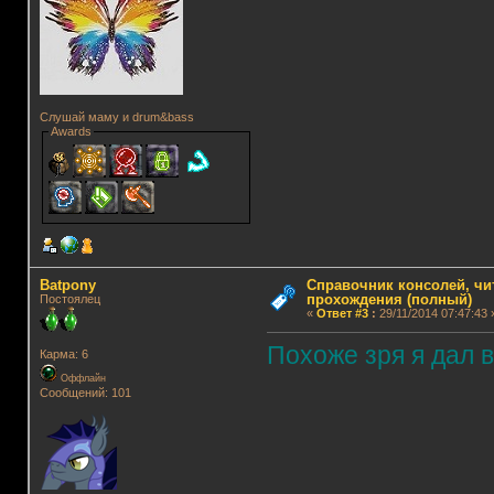
Слушай маму и drum&bass
Awards
Batpony
Справочник консолей, чи
прохождения (полный)
Постоялец
«
Ответ #3
:
29/11/2014 07:47:43 
Похоже зря я дал в
Карма: 6
Оффлайн
Сообщений: 101