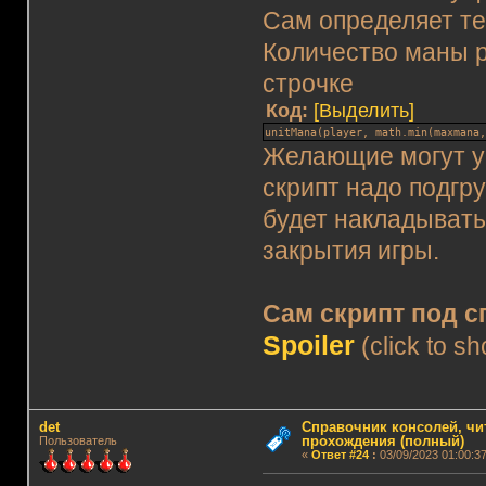
Сам определяет т
Количество маны р
строчке
Код:
[Выделить]
unitMana(player, math.min(maxmana
Желающие могут уб
скрипт надо подгр
будет накладывать
закрытия игры.
Сам скрипт под 
Spoiler
(click to s
det
Справочник консолей, чи
прохождения (полный)
Пользователь
«
Ответ #24
:
03/09/2023 01:00:37