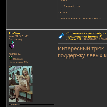
  {
    Suspend, on
  }
return
; Первая боковая клавиша мышки
XButton1::
   Send {F1}
return
TheSim
Справочник консолей, чи
; Вторая боковая клавиша мышки
прохождения (полный)
Клан "NoX Craft"
XButton2::
Постоялец
«
Ответ #22
:
29/06/2015 14:35:07
   Send, {c down}
   Sleep 30
   Send, {c up}
Интересный трюк. 
return
Карма: 31
поддержку левых к
Numpad5::
   Send, {F2 down}
Оффлайн
Сообщений: 287
   Sleep 30
   Send, {F2 Up}
return
; Мана
CapsLock::
   Send {F4}
return
Awards