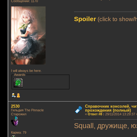
Сообщений: 1170
Spoiler
(click to show/
I will always be here.
Awards
2530
Справочник консолей, чи
прохождения (полный)
Гильдия The Pinnacle
Старожил
«
Ответ #8
:
29/11/2014 13:29:37 
Squall, дружище, юз
Карма: 79