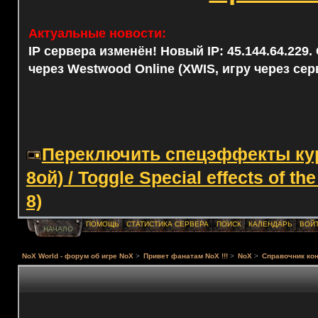
Актуальные новости:
IP сервера изменён! Новый IP: 45.144.64.229
через Westwood Online (XWIS, игру через сер
Переключить спецэффекты курс
8ой) / Toggle Special effects of th
8)
ПОМОЩЬ
СТАТИСТИКА СЕРВЕРА
ПОИСК
КАЛЕНДАРЬ
ВОЙ
НАЧАЛО
NoX World - форум об игре NoX
>
Привет фанатам NoX !!!
>
NoX
>
Справочник кон