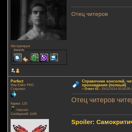
Отец читеров
Абстрагирую
Awards
Perfect
Справочник консолей, чи
прохождения (полный)
Map Editor PRO
Старожил
«
Ответ #2
:
29/11/2014 05:50:05 
Отец читеров чите
Карма: 125
Оффлайн
Сообщений: 1149
Spoiler: Самокрит