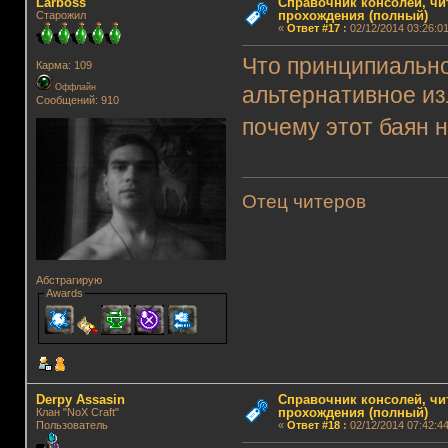
Lаrboss
Справочник консолей, чи
прохождения (полный)
Старожил
«
Ответ #17
:
02/12/2014 03:26:01
Что принципиально
Карма: 109
Оффлайн
альтернативное из
Сообщений: 910
почему этот баян 
Отец читеров
Абстрагирую
Awards
Derpy Assasin
Справочник консолей, чи
прохождения (полный)
Клан "NoX Craft"
Пользователь
«
Ответ #18
:
02/12/2014 07:42:44