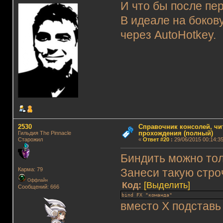
И что бы после пе
В идеале на бокову
через AutoHotkey.
2530
Справочник консолей, чи
прохождения (полный)
Гильдия The Pinnacle
Старожил
«
Ответ #20
:
29/06/2015 00:14:35
Биндить можно тол
Карма: 79
Занеси такую строч
Оффлайн
Код:
[Выделить]
Сообщений: 666
bind FX "команда"
вместо X подставь