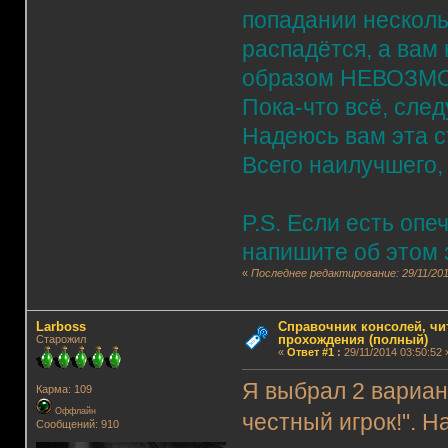
попадании несколь
распадётся, а вам
образом НЕВОЗМ
Пока-что всё, сле
Надеюсь вам эта ст
Всего наилучшего,
P.S. Если есть опе
напишите об этом 
«
Последнее редактирование: 29/11/2014
Lаrboss
Справочник консолей, чи
прохождения (полный)
Старожил
«
Ответ #1
:
29/11/2014 03:50:52 
Я выбрал 2 вариант
Карма: 109
Оффлайн
честный игрок!". 
Сообщений: 910