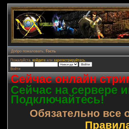
Добро пожаловать,
Гость
Пожалуйста,
войдите
или
зарегистрируйтесь
.
Войти
Сейчас онлайн стрим
Сейчас на сервере и
Подключайтесь!
Обязательно все 
Правил