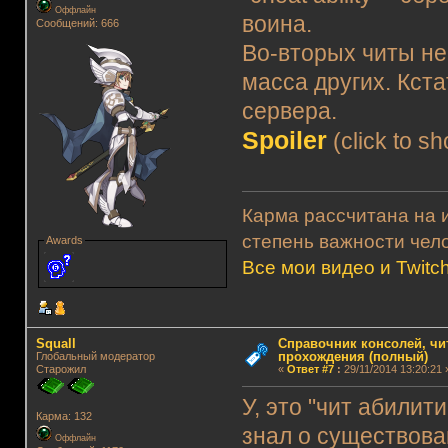
Оффлайн
воина.
Сообщений: 666
Во-вторых читы не
масса других. Кст
сервера.
Spoiler
(click to s
Карма рассчитана на и
степень важности чело
Awards
Все мои видео и Twitc
Squall
Справочник консолей, чи
прохождения (полный)
Глобальный модератор
Старожил
«
Ответ #7
:
29/11/2014 13:20:21 
У, это "чит абилит
Карма: 132
знал о существова
Оффлайн