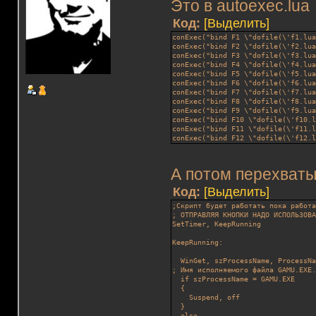
Это в autoexec.lua
Код:
[Выделить]
conExec("bind F1 \"dofile(\'f1.lu
conExec("bind F2 \"dofile(\'f2.lu
conExec("bind F3 \"dofile(\'f3.lu
conExec("bind F4 \"dofile(\'f4.lu
conExec("bind F5 \"dofile(\'f5.lu
conExec("bind F6 \"dofile(\'f6.lu
conExec("bind F7 \"dofile(\'f7.lu
conExec("bind F8 \"dofile(\'f8.lu
conExec("bind F9 \"dofile(\'f9.lu
conExec("bind F10 \"dofile(\'f10.
conExec("bind F11 \"dofile(\'f11.
conExec("bind F12 \"dofile(\'f12.
А потом перехваты
Код:
[Выделить]
;Скрипт будет работать пока работ
; ОТПРАВЛЯЯ КНОПКИ НАДО ИСПОЛЬЗОВ
SetTimer, KeepRunning
KeepRunning:
  WinGet, szProcessName, ProcessN
; Имя исполняемого файла GAMU.EXE
  if szProcessName = GAMU.EXE
  {
    Suspend, off
  }
  else