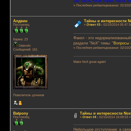
Dio: часть тегов убрал, часть 
«
Последнее редактирование: 01/10/20
Алдвин
Тайны и интересности Nox
Постоялец
«
Ответ #3
:
02/10/2014 05:47:3
Факел - это недореализованный 
Карма: 23
разделе "NoX" темы: "
Вопросы 
Оффлайн
«
Последнее редактирование: 02/10/2
Сообщений: 161
Make NoX great again!
Повелитель урчинов
Batpony
Тайны и интересности Nox'a
Постоялец
«
Ответ #4
:
02/10/2014 16:09:53 »
Небольшое отступление: в связ