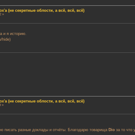
'a (не секретные облости, а всё, всё, всё)
2 »
а и я историю.
w/hide)
'a (не секретные облости, а всё, всё, всё)
9 »
мею писать разные доклады и отчёты. Благодарю товарища
Dio
за то что 