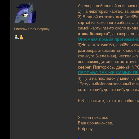
А теперь небольшой списочек в
1) На некоторых картах, за ра
2) В одной из таких дыр (war05
карты) из каменного забора, а 
самой карты где-то около входа
Shedrow Dar'k Batpony
атака берсерка"
, а в журнале 
Огромная прсьба программист
3)На картах war05a, con05a и w
разговора открывается классич
кольчуга (железная), нескольк
воспроизводится соответствующ
ceeper
. Повторюсь, данный NPC
ПРОСЬБА ТЕХ-ЖЕ САМЫХ ПР
4) Ну и на последок у меня глу
"Потухший/Использованный факе
хоть что нибудь что нибудь о ж
P.S. Простите, что это сообщен
У меня пока всё.
Ваш брони-ноксер,
Batpony.