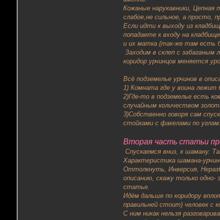
Кожаные нарукавники, Цепная 
слабое,не сильное, а просто, п
Если идти к выходу из кладби
попадаете к входу на кладбище
и их матка (так-же там есть б
Заходим в склеп с забаганым л
коридор урчинцов меняется ур
Всё подземелье урчинов в опис
1) Комната где у воина лежит 
2)Где-то в подземелье есть ко
случайным количеством золота,
3)Собственно говоря сам спус
стойками с факелами по углам
Вторая часть статьи пр
Спускаемся вниз, к шаману. Та
Характеристика шамана-урчинс
Оттолкнуть, Инверсия, Неразбе
описанию, скажу только одно-
статье.
Идём дальше по коридору впло
правильней стоит) человек с к
С ним никак нельзя разговари