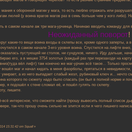
 мания к оборонной магии у мага, то есть люблю отражать или разрушат
ам люлей (у воина врагов магов раз в семь больше чем у кого либо). Н
сть в самом начале аж три мага-урчинца. Начинаю вводить команду для во
Неожиданный поворот
!
круг какие-то вещи воина входы в склепы все, кроме одного заперты, а 
 очутился в самом начале 3-его уровня воина. Спустился на лифте вниз, 
оказалась пустующей ни столов, ни сундуков, ничего. Иду дальше, нач
дбираю его, а в мешке 3754 золотых (каждый раз при перезаходе на карт
вниз(туда вёл лифт) там конечно же маг-урчин всё такое... Только прос
у вошёл маг и начал кидать в меня фаэрболы, прятаться в невидимости, 
г умирает, а из него выпадает слабый жезл, рубиновый ключ и... нечто
а которого по сюжету надо было спасать (он был в полной норме и поче
мер, я подошёл к стене сломал её, и пошёл гулять по склепу.
рту, пишите.
-всё интересное, что сможете найти (прошу вывесить полный список дыр
рвере, так-что прошу очень сильно не злится если я чего лишнего написа
14 15:31:42 от Squall
»