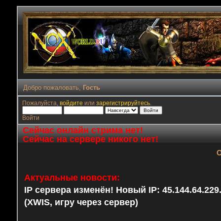
Добро пожаловать,
Гость
Пожалуйста,
войдите
или
зарегистрируйтесь
.
Войти
Сейчас онлайн стрима нет!
Сейчас на сервере никого нет!
О
Актуальные новости:
IP сервера изменён! Новый IP: 45.144.64.22
(XWIS, игру через сервер)