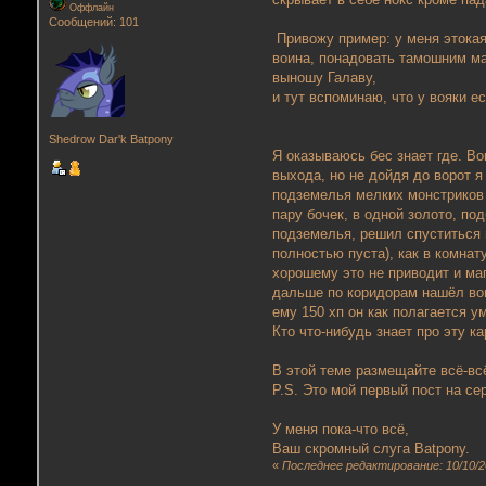
Оффлайн
Сообщений: 101
Привожу пример: у меня этокая
воина, понадовать тамошним маг
выношу Галаву,
и тут вспоминаю, что у вояки е
Shedrow Dar'k Batpony
Я оказываюсь бес знает где. Во
выхода, но не дойдя до ворот я
подземелья мелких монстриков 
пару бочек, в одной золото, по
подземелья, решил спуститься 
полностью пуста), как в комнат
хорошему это не приводит и ма
дальше по коридорам нашёл воин
ему 150 хп он как полагается у
Кто что-нибудь знает про эту ка
В этой теме размещайте всё-всё
P.S. Это мой первый пост на се
У меня пока-что всё,
Ваш скромный слуга Batpony.
«
Последнее редактирование: 10/10/20