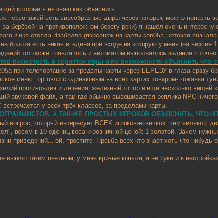
ещей которые я не знаю как объяснить:
зных персонажей есть своеобразные дыры через которые можно попасть з
a, за берёзой на противоположном берегу реки) я нашёл очень интересную
в загончике стояла Изабелла (персонаж из карты con05a, которая сначала
 на болота есть некая впадина при входе на которую у меня (на версие
заданий тотчасже появлялось и автоматом выполнялось задание с точно 
ов посмотреть в скриптах игры и по возможности объяснить что эт
iz05a при телепортацие за пределы карты через БЕРЁЗУ в глаза сразу б
еское меню торговли с одинаковым на всех картах товаром- кожаная ту
о зелий противоядия и лечения, железный топор и ещё несколько вещей к
ий звуковой файл, а там где обычно вывешивается реплика NPC ничего
 встречается у всех трёх классов, за пределами карты.
ОГРАММИСТОВ, А ТАК-ЖЕ ПРОСТЫХ ИГРОКОВ ОБЪЯСНИТЬ, ЧТО-ЭТ
пый вопрос, который интересует ВСЕХ игроков-новичков: чем являютс два
л", весом в 10 едениц веса и розничной ценой: 1 золотой. Зачем нуж
изни приведений... ой, простите. Прсьба всех кто знает хоть что нибудь 
ие вышло таким цветным, у меня кривые копыта, а не руки и в настройка