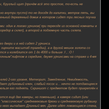
ч, Круглый щит {причём всё это простое, то-есть не
 но внутри пусто) то не доходя до калитки, метров пять, вы
аленький деревянный домик в котором сидят три лесных поучка
и: один в логово урчинов( при переходе из основной комнаты в
редор в склеп), а второй в подземную часть склепа.
з двери и в ней сидят 2 урчинса.
, оцените масштаб трагедии), а в другой мешок золота со
я и колеблится от 1 до 4000 и больше :I , :O !
точным"лифтом в середине, двумя урчинсами на страже и 4-мя
селей 2-ого уровня, Метеорит, Замедление, Невидемость,
адает рубиновый ключ, слабый посох и... нечто не потдающееся
нельзя его поднять. Скриншот с предметом будет прикреплён к
тся ещё две камеры, но поменьше), в камере сидит (или
 "классические" средневековые брюки и средневековую рубашку.
 из него выпадает Длинный меч. Далее идёт ломающаяся стена,