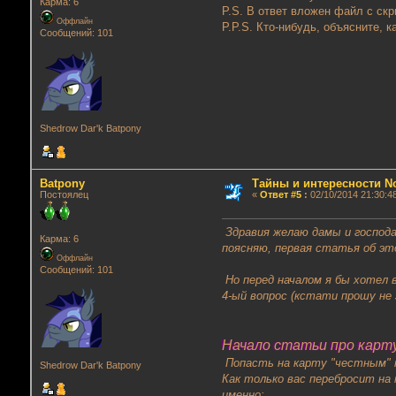
Карма: 6
P.S. В ответ вложен файл с ск
Оффлайн
P.P.S. Кто-нибудь, объясните, 
Сообщений: 101
Shedrow Dar'k Batpony
Batpony
Тайны и интересности Nox
Постоялец
«
Ответ #5
:
02/10/2014 21:30:4
Здравия желаю дамы и господа
Карма: 6
поясняю, первая статья об это
Оффлайн
Сообщений: 101
Но перед началом я бы хотел
4-ый вопрос (кстати прошу не
Начало статьи про карту
Попасть на карту "честным" п
Shedrow Dar'k Batpony
Как только вас перебросит на 
именно: