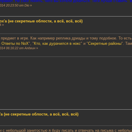
поправил. Не смог понять, чего вы хотели добиться. Теги лучше ставить "
14 20:23:50 от Dio
»
'a (не секретные облости, а всё, всё, всё)
4 »
предмет в игре. Как например реплика дриады и тому подобное. То есть
- Ответы по NoX
", "
Кто, как дурачился в нокс
" и "
Секретные районы
". Та
014 06:16:22 от Алдвин
»
 (не секретные облости, а всё, всё, всё)
и с небольшой занитостью я буду писать и отвечать на письма с неболь