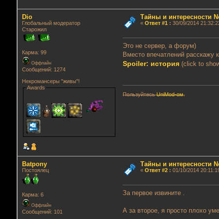
Dio
Тайны и интересности Nox
Глобальный модератор
«
Ответ #1
:
30/09/2014 21:32:2
Старожил
Это не сервер, а форум)
Карма: 99
Вместо впечатлений расскажу к
Spoiler: история
(click to sho
Оффлайн
Сообщений: 1274
Некромансеры "живы"!
Awards
Пользуйтесь
UniMod-ом
.
Batpony
Тайны и интересности Nox
Постоялец
«
Ответ #2
:
01/10/2014 20:11:1
За первое извините .
Карма: 6
Оффлайн
А за второе, я просто плохо у
Сообщений: 101