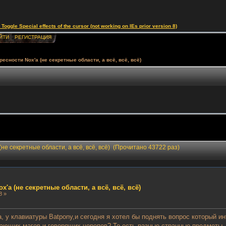
le Special effects of the cursor (not working on IEs prior version 8)
ЙТИ
РЕГИСТРАЦИЯ
есности Nox'a (не секретные области, а всё, всё, всё)
(не секретные области, а всё, всё, всё) (Прочитано 43722 раз)
'a (не секретные области, а всё, всё, всё)
8 »
у клавиатуры Batpony,и сегодня я хотел бы поднять вопрос который инте
дающих магов и говорящих черепов? То есть разные странные предметы, 