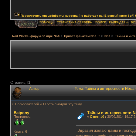
Переключить спецэффекты курсора (не работает на IE версий ниже 8ой) / Togg
ПОМОЩЬ
СТАТИСТИКА СЕРВЕРА
ПОИСК
КАЛЕНДАРЬ
ВО
НАЧАЛО
NoX World - форум об игре NoX
>
Привет фанатам NoX !!!
>
NoX
>
Тайны и интер
Страниц: [
1
]
Автор
Тема: Тайны и интересности Nox'a 
0 Пользователей и 1 Гость смотрят эту тему.
Batpony
Тайны и интересности Nox
Постоялец
«
Ответ #0
:
30/09/2014 19:17:2
Здравия желаю дамы и господа, 
Карма: 6
скрывает в себе нокс кроме па