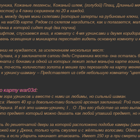
туника, Кожаные леггенсы, Кожаный шлем, (голубой) Плащ, Длинный ме
ростое} и 4 пачки сюрикенов по 20 в каждой.
ща, между двумя мини склепами (которые заперты на рубиновые ключи,
 на war03b карте. Рядом со склепом находиться, как и полагается, м
очка в которой сидят ещё два поучка).
ифтом, спускаемся вниз, в комнату с 4-мя урчинсами и двумя коридорам
овень освещения и миникарта перестаёт видеть основную комноту и ко
ании не нуждается, за исключением нескольких мест:
булава, а у заклинателя сапоги дяди Стражника моста- она осталась бе
мната с бочками в одной из которых лежит зелье маны(на карте воина
 то-есть количество золота в мешке при перезаходе на карту меняетс
к к урчинсу-шаману -- Представляет из себя небольшую комнатку "цве
.
о карту war03d:
м гора урчинсов и вместе с ними их любимы, но сильный шаман.
а: Имеет 40 xp и довольно-таки большой арсенал заклинаний: Рой пик
риха. И всё это шаман-урчинец :I , :O .При его убийстве из него вып
 это предмет который можно двигать как любой упавший предмет, но 
ть до решетчатой двери за которой расположено подобие камеры (имею
ожей как у Джека, только чуть смуглее и с жёлтыми волосами. Одет в
вать а если ударить начинает атаковать. Имеет 150 xp а при смерти