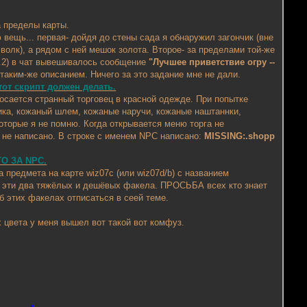
а пределы карты.
 вещь... первая- дойдя до стены сада я обнаружил загончик (вне
 волк), а рядом с ней мешок золота. Второе- за пределами той-же
 1.2) в чат вывешивалось сообщение
"Лучшее приветствие огру --
таким-же описанием. Ничего за это задание мне не дали.
от скрипт должен делать.
росается странный торговец в красной одежде. При попытке
ника, кожаный шлем, кожаные наручи, кожаные наштаннки,
оторые я не помню. Когда открывается меню торга не
 не написано. В строке с именем NPC написано:
MISSING:.shopp
О ЗА NPC.
 предмета на карте wiz07c (или wiz07d/b) с названием
ны эти два тяжёлых и дешёвых факела. ПРОСЬБА всех кто знает
об этих факелах отписаться в сеей теме.
х цвета у меня вышел вот такой вот комфуз.