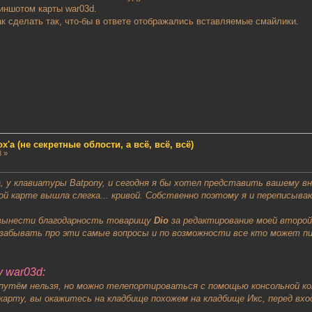
риншотом карты war03d.
как сделать так, что-бы в ответе отображались вставляемые смайлики.
'a (не секретные облости, а всё, всё, всё)
8 »
, у клавиатуры Batpony, и сегодня я бы хотел представить вашему в
й карте вышла слегка... кривой. Собственно поэтому я и переписываю
 вынести благодарность товарищу
Dio
за редактирование моей второй
 забывать про эти самые вопросы и по возможности все кто может п
 war03d:
утём нельзя, но можно телепортироваться с помощью консольной ком
карту, вы окажитесь на кладбище похожем на кладбище Икс, перед вхо