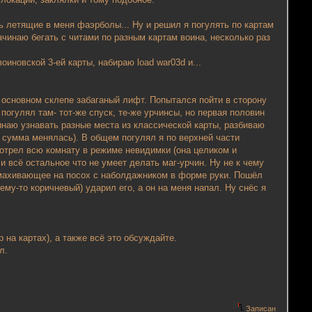
ь летящие в меня фаэрболы... Ну и решил я погулять по картам
ачинаю бегать с читами по разным картам воина, несколько раз
иновской 3-ей карты, набираю load war03d и...
в основном склепе забаганый лифт. Попытался пойти в сторону
погулял там- тот-же спуск, те-же урчинсы, но первая половин
инаю узнавать разные места из классической карты, разбиваю
у сумма менялась). В общем погулял я по верхней части
мотрел всю комнату в режиме невидимки (она целиком и
и всё остальное что не умеет делать маг-урчин. Ну не к чему
 смахивающее на посох с наболдажником в форме руки. Пошёл
му-то коричневый) ударил его, а он на меня напал. Ну снёс я
 на картах), а также всё это обсуждайте.
л.
Записан