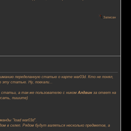
Записан
ниманию переделанную статью о карте war03d. Кто не понял,
 эту статью. Ну, поехали...
 статьи, а так-же пользователю с ником
Алдвин
за ответ на
исать, пишите)
анды "load war03d".
дом в склеп. Рядом будут валяться несколько предметов, а