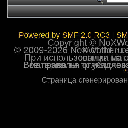
Powered by SMF 2.0 RC3
|
SM
Copyright © NoXWorl
© 2009-2026 NoXWorld.ru. All image
При использовании материалов ф
Все права на опубликованные на форуме NoXW
X
Страница сгенерирована