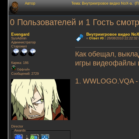
Автор
Тема: Внутриигровое видео NoX-а. (
0 Пользователей и 1 Гость смотр
Evengard
Внутриигровое видео NoX
SysAdmin
«
Ответ #0
:
28/08/2010 22:22:32 
Администратор
Старожил
Как обещал, выкл
игры видеофайлы и
Карма: 186
Оффлайн
Сообщений: 2729
1. WWLOGO.VQA - 
Director
Awards