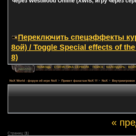
через Westwood Online (XWIS, игру через сер
Переключить спецэффекты курс
8ой) / Toggle Special effects of th
8)
ПОМОЩЬ
СТАТИСТИКА СЕРВЕРА
ПОИСК
КАЛЕНДАРЬ
ВОЙ
НАЧАЛО
NoX World - форум об игре NoX
>
Привет фанатам NoX !!!
>
NoX
>
Внутриигровое 
« пр
Страниц: [
1
]