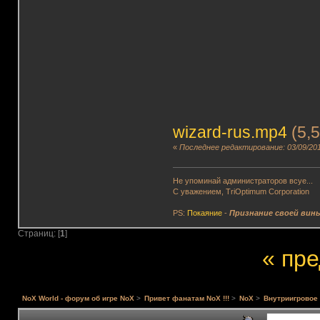
wizard-rus.mp4
(5,
«
Последнее редактирование: 03/09/201
Не упоминай администраторов всуе...
С уважением, TriOptimum Corporation
PS:
Покаяние
-
Признание своей вин
Страниц: [
1
]
« пр
NoX World - форум об игре NoX
>
Привет фанатам NoX !!!
>
NoX
>
Внутриигровое 