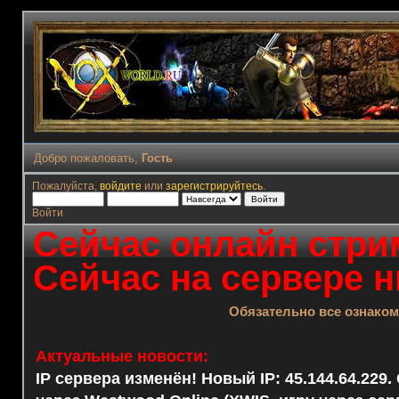
Добро пожаловать,
Гость
Пожалуйста,
войдите
или
зарегистрируйтесь
.
Войти
Сейчас онлайн стрим
Сейчас на сервере н
Обязательно все ознако
Актуальные новости:
IP сервера изменён! Новый IP: 45.144.64.229