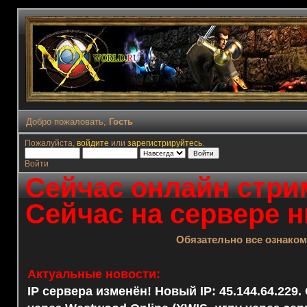
Добро пожаловать,
Гость
Пожалуйста,
войдите
или
зарегистрируйтесь
.
Войти
Сейчас онлайн стрим
Сейчас на сервере н
Обязательно все ознако
Актуальные новости:
IP сервера изменён! Новый IP: 45.144.64.229