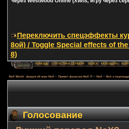
через Westwood Online (XWIS, игру через сер
Переключить спецэффекты курс
8ой) / Toggle Special effects of th
8)
ПОМОЩЬ
СТАТИСТИКА СЕРВЕРА
ПОИСК
КАЛЕНДАРЬ
ВОЙ
НАЧАЛО
NoX World - форум об игре NoX
>
Привет фанатам NoX !!!
>
NoX
>
Всё о перевод
Голосование