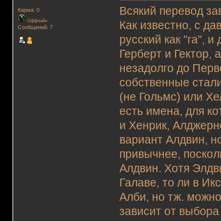
Всякий перевод за
Карма: 0
Оффлайн
Как известно, с да
Сообщений: 7
русский как "га", 
Герберт и Гектор, 
незадолго до Пер
собственные стали
(не Гольмс) или Хе
есть имена, для к
и Хенрик, Алджерн
вариант Алдвин, но
привычнее, посколь
Алдвин. Хотя Элдви
Галаве, то ли в Ик
Алби, но тж. можно
зависит от выбора