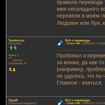
правила перевода 
имя нескладного в
перевели в моём л
Людовик или Луи, 
Tenebricus
Всё о переводах
Постоялец
«
Ответ #48
:
14/06/2011 17:20:36
Пробовал я переве
Карма: 1
Оффлайн
за конжа, да как-
Сообщений: 70
(например, пробле
не удалось. Но по 
Главное - взяться.
Squall
Всё о переводах
Глобальный модератор
«
Ответ #49
:
14/06/2011 17:26:33