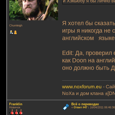
и Хэкьюбу я бы лично в
Я хотел бы сказать
Chumleigh
игры я никогда не 
английском языке 
Edit: Да, проверил
как Doon на англи
оно должно быть Д
www.noxforum.eu
- Сай
NoXa и дом клана ±[D
Franklin
Всё о переводах
Новичок
«
Ответ #47
:
16/04/2011 06:46:36