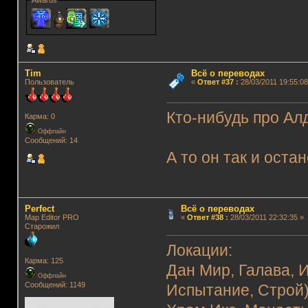
Awards
Tim
Всё о переводах
Пользователь
«
Ответ #37
:
28/03/2011 19:55:08
Кто-нибудь про А
Карма: 0
Оффлайн
Сообщений: 14
А то он так и оста
Perfect
Всё о переводах
Map Editor PRO
«
Ответ #38
:
28/03/2011 22:32:35 »
Старожил
Локации:
Карма: 125
Дан Мир, Галава, 
Оффлайн
Сообщений: 1149
Испытание, Строй)