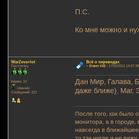
П.С.
Ко мне можно и ну
WarZeva+lot
Всё о переводах
Постоялец
«
Ответ #32
:
27/03/2011 14:07:38
Дан Мир, Галава, Б
Карма: 10
Оффлайн
даже ближе), Маг, 
Сообщений: 222
После того, как было 
монитора, а в городе,
навсегда в ближайшее
то так нигде и не виж