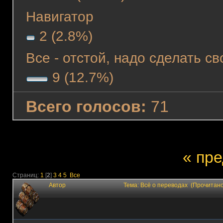
Навигатор
2 (2.8%)
Все - отстой, надо сделать св
9 (12.7%)
Всего голосов:
71
« пр
Страниц:
1
[
2
]
3
4
5
Все
Автор
Тема: Всё о переводах (Прочитано