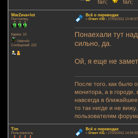
fan;
fan;
WarZeva+lot
Всё о переводах
Постоялец
«
Ответ #30
:
27/03/2011 13:40:57
Понаехали тут над
Карма: 10
Оффлайн
сильно, да.
Сообщений: 222
Ой, я еще не замет
После того, как было 
монитора, а в городе,
навсегда в ближайшее
то так нигде и не виж
пользователям форума.
Tim
Всё о переводах
Пользователь
«
Ответ #31
:
27/03/2011 14:04:32