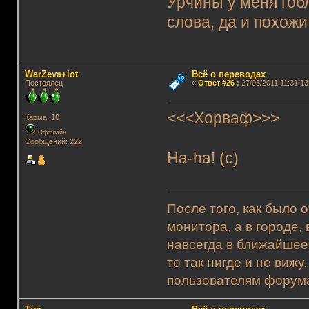
Урчины у меня гоб
слова, да и похожи
WarZeva+lot
Всё о переводах
Постоялец
«
Ответ #26
:
27/03/2011 11:31:13
<<<Хорваф>>>
Карма: 10
Оффлайн
Сообщений: 222
Ha-ha! (c)
После того, как было 
монитора, а в городе,
навсегда в ближайшее
то так нигде и не виж
пользователям форума.