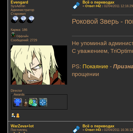
Evengard
Всё о переводах
SysAdmin
«
Ответ #42
:
02/04/2011 12:16:29
Администратор
Старожил
Роковой Зверь - п
Карма: 186
Оффлайн
Сообщений: 2729
Не упоминай админист
С уважением, TriOptim
PS:
Покаяние
-
Призна
прощении
Director
Awards
WarZeva+lot
Всё о переводах
Постоялец
«
Ответ #43
:
02/04/2011 16:36:12