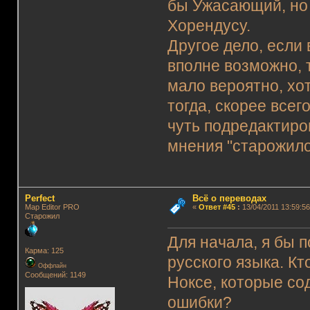
бы Ужасающий, но 
Хорендусу.
Другое дело, если 
вполне возможно, 
мало вероятно, хо
тогда, скорее всег
чуть подредактиров
мнения "старожило
Perfect
Всё о переводах
Map Editor PRO
«
Ответ #45
:
13/04/2011 13:59:56
Старожил
Для начала, я бы 
Карма: 125
русского языка. Кт
Оффлайн
Сообщений: 1149
Ноксе, которые со
ошибки?