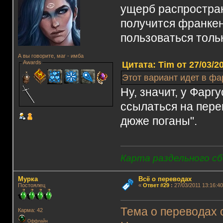
ущерб распростра
получится франке
пользоваться толь
А вы говорите, маг - имба
Awards
Цитата: Tim от 27/03/2
Этот вариант идет в фа
Ну, значит, у Фарг
ссылаться на пере
дюже поганы".
Карта раздельного сб
Мурка
Всё о переводах
Постоялец
«
Ответ #29
:
27/03/2011 13:16:40
Тема о переводах 
Карма: 42
Оффлайн