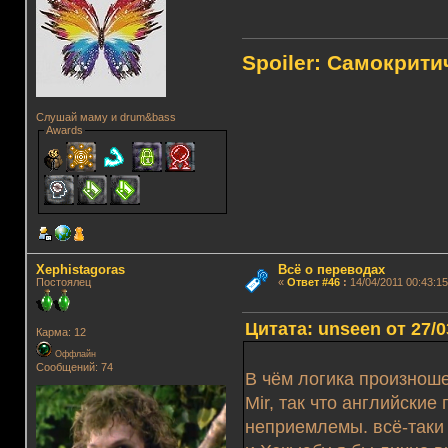
Spoiler: Самокрит
Слушай маму и drum&bass
Awards
Xephistagoras
Всё о переводах
Постоялец
«
Ответ #46
:
14/04/2011 00:43:15
Цитата: unseen от 27/0
Карма: 12
Оффлайн
Сообщений: 74
В чём логика произнош
Mir, так что английски
неприемлемы. всё-таки