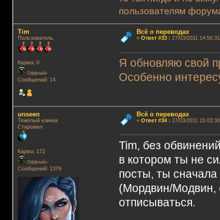
пользователям форума.
Tim
Всё о переводах
Пользователь
«
Ответ #33
:
27/03/2011 14:56:31
Я обновляю свой п
Карма: 0
Оффлайн
Особенно интересу
Сообщений: 14
unseen
Всё о переводах
Тяжёлый клинок
«
Ответ #34
:
27/03/2011 15:03:30
Старожил
Tim, без обвинений
Карма: 172
в котором ты не с
Оффлайн
Сообщений: 1379
посты, ты сначала
(Мордвин/Модвин, о
отписываться.