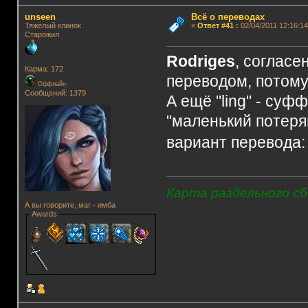
unseen
Всё о переводах
Тяжёлый клинок
«
Ответ #41
:
02/04/2011 12:16:14
Старожил
Rodriges
, согласе
Карма: 172
переводом, потому
Оффлайн
Сообщений: 1379
А ещё "ling" - суфф
"маленький потеря
вариант перевода:
Карта раздельного сб
А вы говорите, маг - имба
Awards