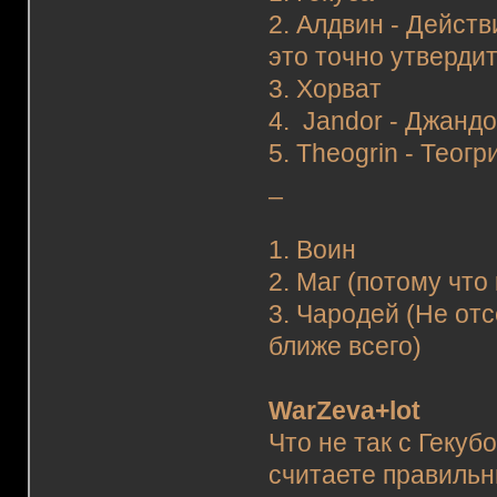
2. Алдвин - Дейст
это точно утвердит
3. Хорват
4. Jandor - Джанд
5. Theogrin - Теогр
_
1. Воин
2. Маг (потому что 
3. Чародей (Не отс
ближе всего)
WarZeva+lot
Что не так с Геку
считаете правиль