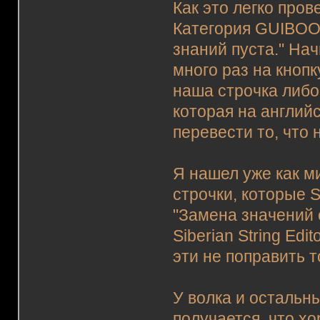
Как это легко пров
Категория GUIBOOK
знаний пуста." На
много раз на кнопк
наша строчка либо 
которая на английск
перевести то, что н
Я нашел уже как м
строчки, которые Si
"Замена значений с
Siberian String Edi
эти не поправить т
У волка и остальн
получается, что хо