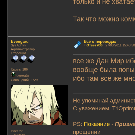
только и не хвата
Так что можно ком
Evengard
Всё о переводах
SysAdmin
«
Ответ #36
:
27/03/2011 15:48:58
Администратор
Старожил
все же Дан Мир иб
вообще была попыт
Карма: 186
Оффлайн
ибо там все же мно
Сообщений: 2729
Не упоминай админист
С уважением, TriOptim
PS:
Покаяние
-
Призна
прощении
Director