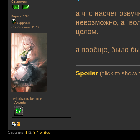
Старожил
а что насчет озву
Карма: 132
невозможно, а `во
Оффлайн
Сообщений: 1170
целом.
а вообще, было бы
Spoiler
(click to show/
I will always be here.
Awards
Страниц:
1
[
2
]
3
4
5
Все