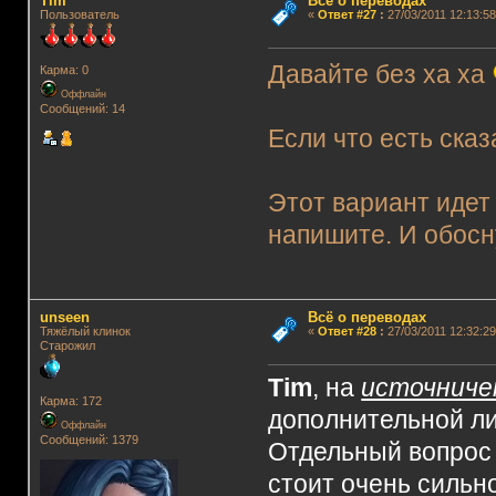
Tim
Всё о переводах
Пользователь
«
Ответ #27
:
27/03/2011 12:13:58
Давайте без ха ха
Карма: 0
Оффлайн
Сообщений: 14
Если что есть сказ
Этот вариант идет 
напишите. И обосн
unseen
Всё о переводах
Тяжёлый клинок
«
Ответ #28
:
27/03/2011 12:32:29
Старожил
Tim
, на
источниче
Карма: 172
дополнительной лит
Оффлайн
Сообщений: 1379
Отдельный вопрос п
стоит очень сильн