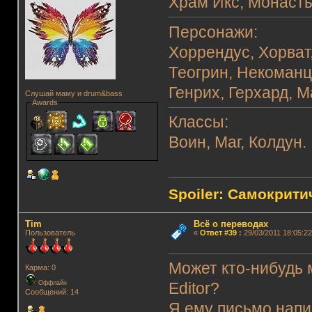
Храм Икс, Монаст
Персонажи:
Хоррендус, Хорват
Теогрин, Некоманц
Генрих, Герхард, М
Слушай маму и drum&bass
Awards
Классы:
Воин, Маг, Колдун.
Spoiler: Самокрит
Tim
Всё о переводах
Пользователь
«
Ответ #39
:
29/03/2011 18:05:22
Может кто-нибудь м
Карма: 0
Оффлайн
Editor?
Сообщений: 14
Я ему письмо напис