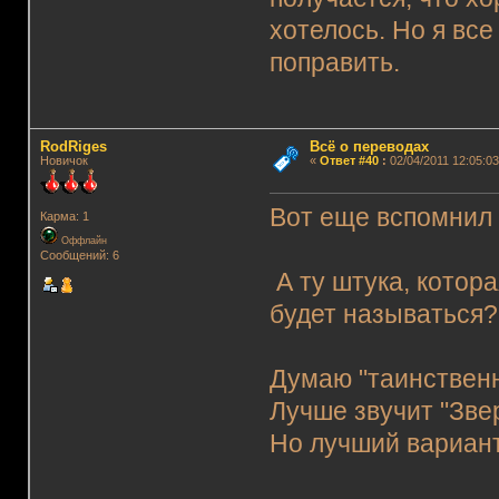
хотелось. Но я все
поправить.
RodRiges
Всё о переводах
Новичок
«
Ответ #40
:
02/04/2011 12:05:03
Вот еще вспомнил 
Карма: 1
Оффлайн
Сообщений: 6
А ту штука, котора
будет называться?
Думаю "таинственна
Лучше звучит "Зве
Но лучший вариант 