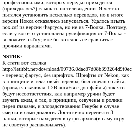
профессионалами, которых нередко приходится
(приходилось?) слышать на телевидении. Я честно
пытался установить несколько переводов, но в итоге
версии Нокса отказались запускаться. Удалось изъять
nox.csf из версии Фаргуса, но не из 7-Волка. Поэтому,
если у кого-то установлена русификация от 7-Волка -
выложите .csf'ку; мне бы хотелось ее сравнить с
прочими вариантами.
NSTRK
:
К стати вот ссылка
http://letitbit.net/download/09736.0dac87d08b393264d9f0e
- перевод фаргус, без шрифтов. Шрифты от Nekon, как
в принципе и текстовый перевод, был скачан с сайта,
(правда я скачивал 1.2В англ+все доп файлы) так что
будут несоответствия, как например урчин будет
звучать ежем, а так, в принципе, озвучены и ролики
перед главами, и злорадствования Гекубы в случае
смерти и сами диалоги. Достаточно перенести 3
папки, которые находятся внутри архива(в саму игру
не советую распаковывать).