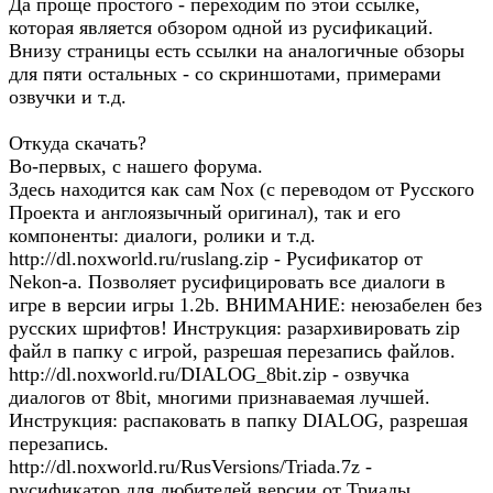
Да проще простого - переходим по этой ссылке,
которая является обзором одной из русификаций.
Внизу страницы есть ссылки на аналогичные обзоры
для пяти остальных - со скриншотами, примерами
озвучки и т.д.
Откуда скачать?
Во-первых, с нашего форума.
Здесь находится как сам Nox (с переводом от Русского
Проекта и англоязычный оригинал), так и его
компоненты: диалоги, ролики и т.д.
http://dl.noxworld.ru/ruslang.zip - Русификатор от
Nekon-а. Позволяет русифицировать все диалоги в
игре в версии игры 1.2b. ВНИМАНИЕ: неюзабелен без
русских шрифтов! Инструкция: разархивировать zip
файл в папку с игрой, разрешая перезапись файлов.
http://dl.noxworld.ru/DIALOG_8bit.zip - озвучка
диалогов от 8bit, многими признаваемая лучшей.
Инструкция: распаковать в папку DIALOG, разрешая
перезапись.
http://dl.noxworld.ru/RusVersions/Triada.7z -
русификатор для любителей версии от Триады.