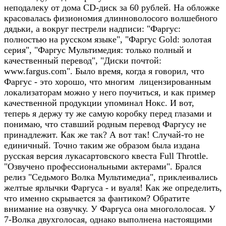
неподалеку от дома CD-диск за 60 рублей. На обложке
красовалась физиономия длинноволосого волшебного
дядьки, а вокруг пестрели надписи: "Фаргус:
полностью на русском языке", "Фаргус Gold: золотая
серия", "Фаргус Мультимедия: только полный и
качественный перевод", "Диски почтой:
www.fargus.com". Было время, когда я говорил, что
Фаргус - это хорошо, что многим лицензированным
локализаторам можно у него поучиться, и как пример
качественной продукции упоминал Нокс. И вот,
теперь я держу ту же самую коробку перед глазами и
понимаю, что ставший родным перевод Фаргусу не
принадлежит. Как же так? А вот так! Случай-то не
единичный. Точно таким же образом была издана
русская версия лукасартовского квеста Full Throttle.
"Озвучено профессиональными актерами". Брался
релиз "Седьмого Волка Мультимедиа", приклеивались
желтые ярлычки Фаргуса - и вуаля! Как же определить,
что именно скрывается за фантиком? Обратите
внимание на озвучку. У Фаргуса она многололосая. У
7-Волка двухголосая, однако выполнена настоящими