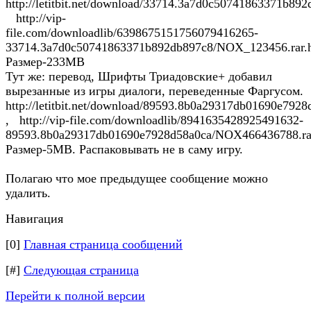
http://letitbit.net/download/33714.3a7d0c50741863371b8
http://vip-
file.com/downloadlib/6398675151756079416265-
33714.3a7d0c50741863371b892db897c8/NOX_123456.rar.
Размер-233МВ
Тут же: перевод, Шрифты Триадовские+ добавил
вырезанные из игры диалоги, переведенные Фаргусом.
http://letitbit.net/download/89593.8b0a29317db01690e79
, http://vip-file.com/downloadlib/8941635428925491632-
89593.8b0a29317db01690e7928d58a0ca/NOX466436788.ra
Размер-5МВ. Распаковывать не в саму игру.
Полагаю что мое предыдущее сообщение можно
удалить.
Навигация
[0]
Главная страница сообщений
[#]
Следующая страница
Перейти к полной версии