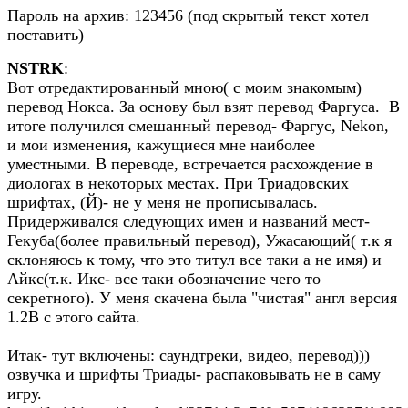
Пароль на архив: 123456 (под скрытый текст хотел
поставить)
NSTRK
:
Вот отредактированный мною( с моим знакомым)
перевод Нокса. За основу был взят перевод Фаргуса. В
итоге получился смешанный перевод- Фаргус, Nekon,
и мои изменения, кажущиеся мне наиболее
уместными. В переводе, встречается расхождение в
диологах в некоторых местах. При Триадовских
шрифтах, (Й)- не у меня не прописывалась.
Придерживался следующих имен и названий мест-
Гекуба(более правильный перевод), Ужасающий( т.к я
склоняюсь к тому, что это титул все таки а не имя) и
Айкс(т.к. Икс- все таки обозначение чего то
секретного). У меня скачена была "чистая" англ версия
1.2В с этого сайта.
Итак- тут включены: саундтреки, видео, перевод)))
озвучка и шрифты Триады- распаковывать не в саму
игру.