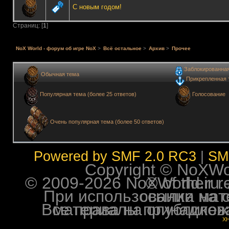
С новым годом!
Страниц: [
1
]
NoX World - форум об игре NoX
>
Всё остальное
>
Архив
>
Прочее
Заблокированна
Обычная тема
Прикрепленная 
Голосование
Популярная тема (более 25 ответов)
Очень популярная тема (более 50 ответов)
Powered by SMF 2.0 RC3
|
SM
Copyright © NoXWorl
© 2009-2026 NoXWorld.ru. All image
При использовании материалов ф
Все права на опубликованные на форуме NoXW
X