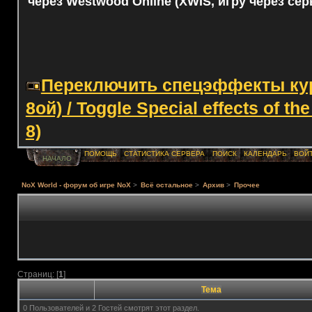
через Westwood Online (XWIS, игру через сер
Переключить спецэффекты курс
8ой) / Toggle Special effects of th
8)
ПОМОЩЬ
СТАТИСТИКА СЕРВЕРА
ПОИСК
КАЛЕНДАРЬ
ВОЙ
НАЧАЛО
NoX World - форум об игре NoX
>
Всё остальное
>
Архив
>
Прочее
Страниц: [
1
]
Тема
0 Пользователей и 2 Гостей смотрят этот раздел.