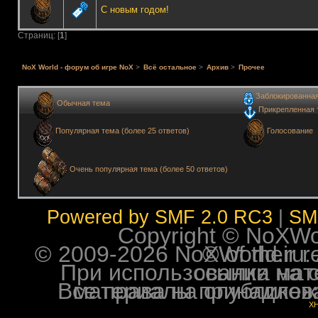
С новым годом!
Страниц: [
1
]
NoX World - форум об игре NoX
>
Всё остальное
>
Архив
>
Прочее
Заблокированна
Обычная тема
Прикрепленная 
Голосование
Популярная тема (более 25 ответов)
Очень популярная тема (более 50 ответов)
Powered by SMF 2.0 RC3
|
SM
Copyright © NoXWorl
© 2009-2026 NoXWorld.ru. All image
При использовании материалов ф
Все права на опубликованные на форуме NoXW
X