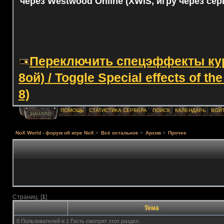
через Westwood Online (XWIS, игру через сер
Переключить спецэффекты курс
8ой) / Toggle Special effects of th
8)
ПОМОЩЬ
СТАТИСТИКА СЕРВЕРА
ПОИСК
КАЛЕНДАРЬ
ВОЙ
НАЧАЛО
NoX World - форум об игре NoX
>
Всё остальное
>
Архив
>
Прочее
Страниц: [
1
]
Тема
0 Пользователей и 1 Гость смотрят этот раздел.