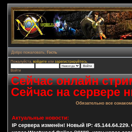
Добро пожаловать,
Гость
Пожалуйста,
войдите
или
зарегистрируйтесь
.
Войти
Сейчас онлайн стрим
Сейчас на сервере н
Обязательно все ознако
Актуальные новости:
IP сервера изменён! Новый IP: 45.144.64.229