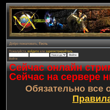
Добро пожаловать,
Гость
Пожалуйста,
войдите
или
зарегистрируйтесь
.
Войти
Сейчас онлайн стрим
Сейчас на сервере н
Обязательно все 
Правил