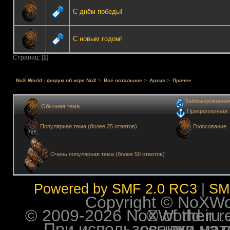
С днём победы!
С новым годом!
Страниц: [
1
]
NoX World - форум об игре NoX
>
Всё остальное
>
Архив
>
Прочее
Заблокированна
Обычная тема
Прикрепленная 
Голосование
Популярная тема (более 25 ответов)
Очень популярная тема (более 50 ответов)
Powered by SMF 2.0 RC3
|
SM
Copyright © NoXWorl
© 2009-2026 NoXWorld.ru. All image
При использовании материалов ф