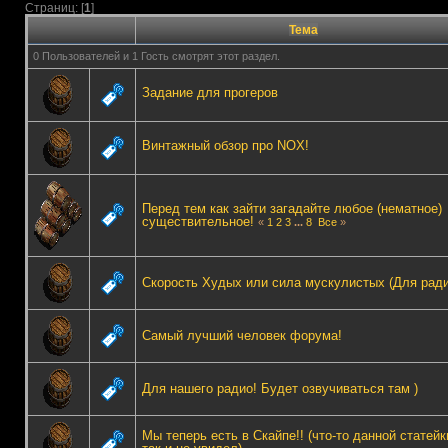
Страниц: [
1
]
Тема
0 Пользователей и 1 Гость смотрят этот раздел.
Задание для прогеров
Винтажный обзор про NOX!
Перед тем как зайти загадайте любое (нематное)
существительное!
«
1
2
3
...
8
Все
»
Скорость Худых или сила мускулистых (Для ради
Самый лучший человек форума!
Для нашего радио! Будет озвучиваться там )
Мы теперь есть в Скайпе!! (что-то данной статейк