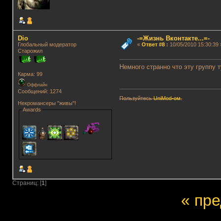
Dio
-=Жизнь Вконтакте...=-
Глобальный модератор
«
Ответ #8
:
10/05/2010 15:30:39 
Старожил
Немного странно что эту группу т
Карма: 99
Оффлайн
Сообщений: 1274
Пользуйтесь
UniMod-ом
.
Некромансеры "живы"!
Awards
Страниц: [
1
]
« пр