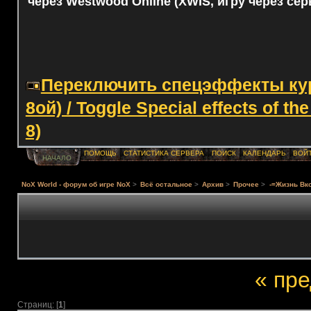
через Westwood Online (XWIS, игру через сер
Переключить спецэффекты курс
8ой) / Toggle Special effects of th
8)
ПОМОЩЬ
СТАТИСТИКА СЕРВЕРА
ПОИСК
КАЛЕНДАРЬ
ВОЙ
НАЧАЛО
NoX World - форум об игре NoX
>
Всё остальное
>
Архив
>
Прочее
>
-=Жизнь Вко
« пр
Страниц: [
1
]