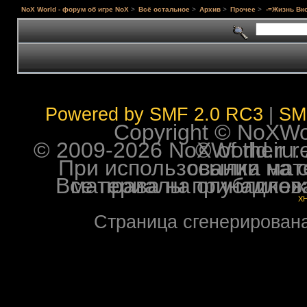
NoX World - форум об игре NoX
>
Всё остальное
>
Архив
>
Прочее
>
-=Жизнь Вко
Powered by SMF 2.0 RC3
|
SM
Copyright © NoXWorl
© 2009-2026 NoXWorld.ru. All image
При использовании материалов ф
Все права на опубликованные на форуме NoXW
X
Страница сгенерирована 