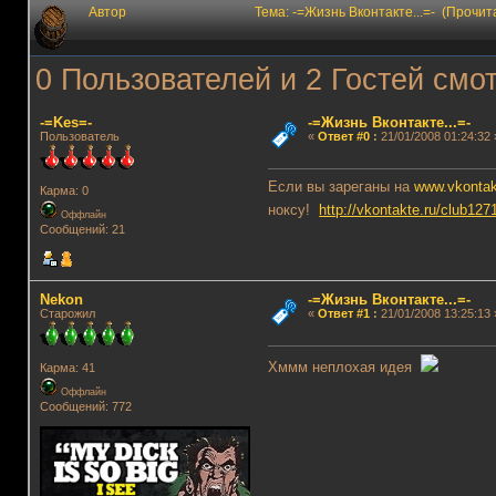
Автор
Тема: -=Жизнь Вконтакте...=- (Прочит
0 Пользователей и 2 Гостей смот
-=Kes=-
-=Жизнь Вконтакте...=-
Пользователь
«
Ответ #0
:
21/01/2008 01:24:32 
Если вы зареганы на
www.vkontak
Карма: 0
ноксу!
http://vkontakte.ru/club127
Оффлайн
Сообщений: 21
Nekon
-=Жизнь Вконтакте...=-
Старожил
«
Ответ #1
:
21/01/2008 13:25:13 
Хммм неплохая идея
Карма: 41
Оффлайн
Сообщений: 772