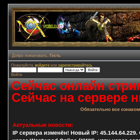
Добро пожаловать,
Гость
Пожалуйста,
войдите
или
зарегистрируйтесь
.
Войти
Сейчас онлайн стрим
Сейчас на сервере н
Обязательно все ознако
Актуальные новости:
IP сервера изменён! Новый IP: 45.144.64.229