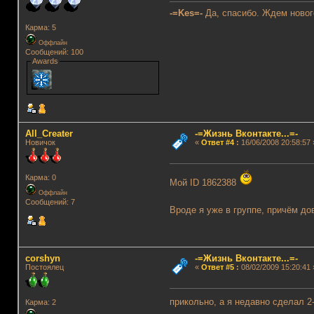
-=Kes=-
Да, спасибо. Ждем новог
Карма: 5
Оффлайн
Сообщений: 100
Awards
All_Creater
-=Жизнь Вконтакте...=-
Новичок
«
Ответ #4
:
16/06/2008 20:58:57 
Карма: 0
Мой ID 1862388
Оффлайн
Сообщений: 7
Вроде я уже в группе, причём 
corshyn
-=Жизнь Вконтакте...=-
Постоялец
«
Ответ #5
:
08/02/2009 15:20:41 
прикольно, а я недавно сделал 2-
Карма: 2