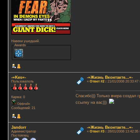
Навеки ушедший.
Awards
-=Kes=-
-=Жизнь Вконтакте...=-
Пользователь
«
Ответ #2
:
21/01/2008 20:33:47 
Спасибо))) Только вчера создал г
Карма: 0
ссылку на вас)))
Оффлайн
Сообщений: 21
Jandorr
-=Жизнь Вконтакте...=-
Администратор
«
Ответ #3
:
28/01/2008 13:42:35 
Постоялец