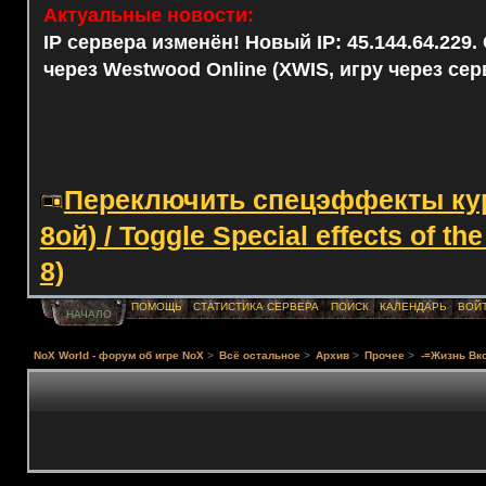
Актуальные новости:
IP сервера изменён! Новый IP: 45.144.64.229
через Westwood Online (XWIS, игру через сер
Переключить спецэффекты курс
8ой) / Toggle Special effects of th
8)
ПОМОЩЬ
СТАТИСТИКА СЕРВЕРА
ПОИСК
КАЛЕНДАРЬ
ВОЙ
НАЧАЛО
NoX World - форум об игре NoX
>
Всё остальное
>
Архив
>
Прочее
>
-=Жизнь Вко