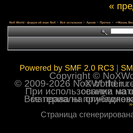
« пр
NoX World - форум об игре NoX
>
Всё остальное
>
Архив
>
Прочее
>
-=Жизнь Вко
Powered by SMF 2.0 RC3
|
SM
Copyright © NoXWorl
© 2009-2026 NoXWorld.ru. All image
При использовании материалов ф
Все права на опубликованные на форуме NoXW
X
Страница сгенерирована 