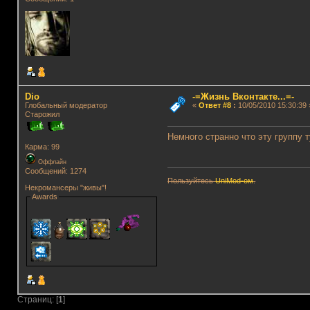
Dio
-=Жизнь Вконтакте...=-
Глобальный модератор
«
Ответ #8
:
10/05/2010 15:30:39 
Старожил
Немного странно что эту группу т
Карма: 99
Оффлайн
Сообщений: 1274
Пользуйтесь
UniMod-ом
.
Некромансеры "живы"!
Awards
Страниц: [
1
]