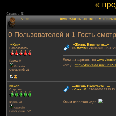
« пр
Страниц: [
1
]
Автор
Тема: -=Жизнь Вконтакте...=- (Прочит
0 Пользователей и 1 Гость смотр
-=Kes=-
-=Жизнь Вконтакте...=-
Пользователь
«
Ответ #0
:
21/01/2008 01:24:32 
Если вы зареганы на
www.vkontak
Карма: 0
ноксу!
http://vkontakte.ru/club127
Оффлайн
Сообщений: 21
Nekon
-=Жизнь Вконтакте...=-
Старожил
«
Ответ #1
:
21/01/2008 13:25:13 
Хммм неплохая идея
Карма: 41
Оффлайн
Сообщений: 772