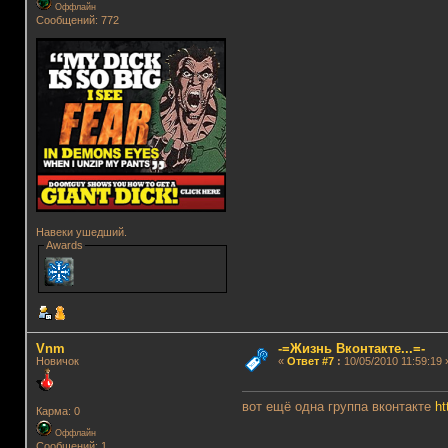
Оффлайн
Сообщений: 772
Навеки ушедший.
Awards
Vnm
-=Жизнь Вконтакте...=-
Новичок
«
Ответ #7
:
10/05/2010 11:59:19 
вот ещё одна группа вконтакте
ht
Карма: 0
Оффлайн
Сообщений: 1