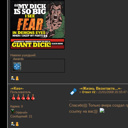
Навеки ушедший.
Awards
-=Kes=-
-=Жизнь Вконтакте...=-
Пользователь
«
Ответ #2
:
21/01/2008 20:33:47 
Спасибо))) Только вчера создал г
Карма: 0
ссылку на вас)))
Оффлайн
Сообщений: 21