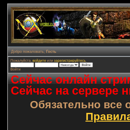
Добро пожаловать,
Гость
Пожалуйста,
войдите
или
зарегистрируйтесь
.
Войти
Сейчас онлайн стрим
Сейчас на сервере н
Обязательно все 
Правил