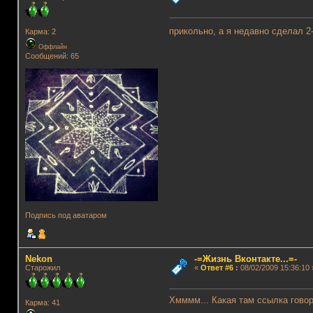
прикольно, а я недавно сделал 2-
Карма: 2
Оффлайн
Сообщений: 65
Подпись под аватаром
Nekon
-=Жизнь Вконтакте...=-
Старожил
«
Ответ #6
:
08/02/2009 15:36:10 
Хмммм... Какая там ссылка говор
Карма: 41