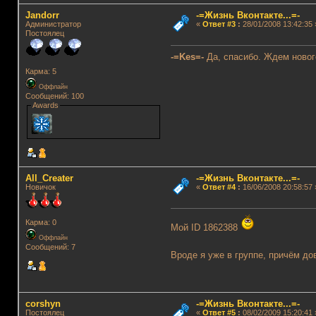
Jandorr
-=Жизнь Вконтакте...=-
Администратор
«
Ответ #3
:
28/01/2008 13:42:35 
Постоялец
-=Kes=-
Да, спасибо. Ждем новог
Карма: 5
Оффлайн
Сообщений: 100
Awards
All_Creater
-=Жизнь Вконтакте...=-
Новичок
«
Ответ #4
:
16/06/2008 20:58:57 
Карма: 0
Мой ID 1862388
Оффлайн
Сообщений: 7
Вроде я уже в группе, причём 
corshyn
-=Жизнь Вконтакте...=-
Постоялец
«
Ответ #5
:
08/02/2009 15:20:41 