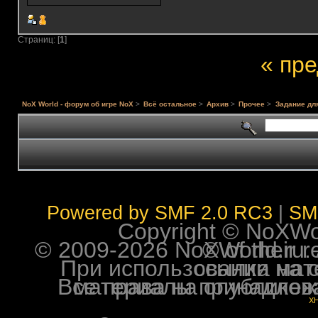
Страниц: [
1
]
« пр
NoX World - форум об игре NoX
>
Всё остальное
>
Архив
>
Прочее
>
Задание дл
Powered by SMF 2.0 RC3
|
SM
Copyright © NoXWorl
© 2009-2026 NoXWorld.ru. All image
При использовании материалов ф
Все права на опубликованные на форуме NoXW
X