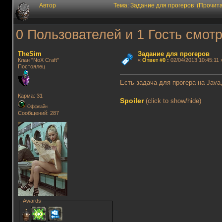
Автор
Тема: Задание для прогеров (Прочит
0 Пользователей и 1 Гость смотр
TheSim
Задание для прогеров
Клан "NoX Craft"
«
Ответ #0
:
02/04/2013 10:45:11 
Постоялец
Есть задача для прогера на Jav
Карма: 31
Spoiler
(click to show/hide)
Оффлайн
Сообщений: 287
Awards