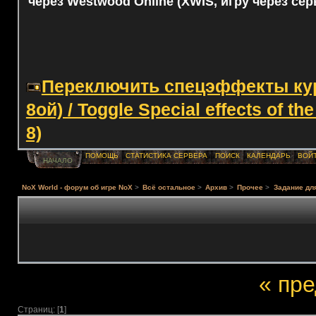
через Westwood Online (XWIS, игру через сер
Переключить спецэффекты курс
8ой) / Toggle Special effects of th
8)
ПОМОЩЬ
СТАТИСТИКА СЕРВЕРА
ПОИСК
КАЛЕНДАРЬ
ВОЙ
НАЧАЛО
NoX World - форум об игре NoX
>
Всё остальное
>
Архив
>
Прочее
>
Задание дл
« пр
Страниц: [
1
]