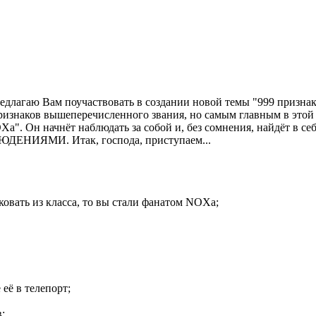
предлагаю Вам поучаствовать в создании новой темы "999 призн
ризнаков вышеперечисленного звания, но самым главным в этой т
NOXа". Он начнёт наблюдать за собой и, без сомнения, найдёт 
ЯМИ. Итак, господа, приступаем...
ковать из класса, то вы стали фанатом NOXа;
 её в телепорт;
;