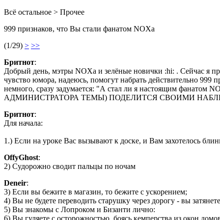
Всё остальное > Прочее
999 признаков, что Вы стали фанатом NOXа
(1/29)
>
>>
Бритнот
:
Добрый день, мэтры NOXа и зелёные новички :hi: . Сейчас я 
чувство юмора, надеюсь, помогут набрать действительно 999 п
немного, сразу задумается: "А стал ли я настоящим фанатом 
АДМИНИСТРАТОРА ТЕМЫ) ПОДЕЛИТСЯ СВОИМИ НАБЛЮДЕНИ
Бритнот
:
Для начала:
1.) Если на уроке Вас вызывают к доске, и Вам захотелось блин
OffyGhost
:
2) Судорожно сводит пальцы по ночам
Deneir
:
3) Если вы бежите в магазин, то бежите с ускорением;
4) Вы не будете переводить старушку через дорогу - вы затянете
5) Вы знакомы с Лопроком и Бизанти лично:
6) Вы гуляете с осторожностью, боясь кемперства из окон домов