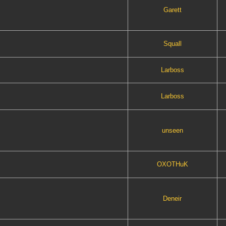
Garett
Squall
Lаrboss
Lаrboss
unseen
OXOTHuK
Deneir