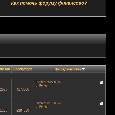
Как помочь форуму финансово?
тветов
Просмотров
Последний ответ
05/06/2026 02:08:09
от
Perfect
2929
4178005
30/06/2019 10:03:40
от
Perfect
1208
2284330