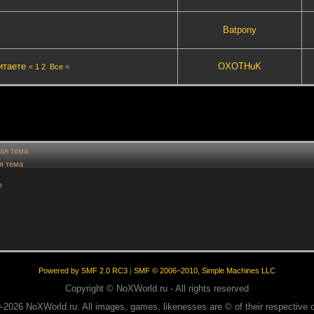
Batpony
итаете
OXOTHuK
«
1
2
Все
»
ая тема
я тема
е
Powered by SMF 2.0 RC3
|
SMF © 2006–2010, Simple Machines LLC
Copyright © NoXWorld.ru - All rights reserved
-2026 NoXWorld.ru. All images, games, likenesses are © of their respective 