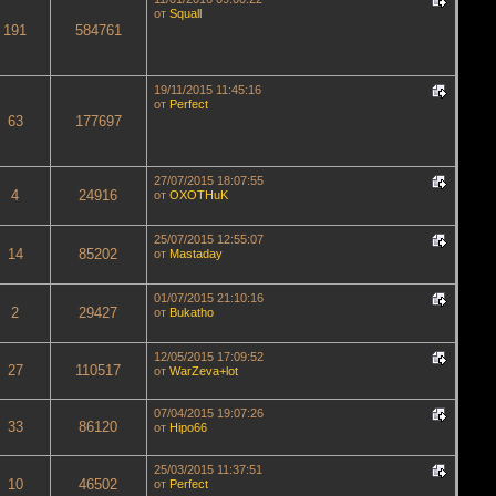
от
Squall
191
584761
19/11/2015 11:45:16
от
Perfect
63
177697
27/07/2015 18:07:55
4
24916
от
OXOTHuK
25/07/2015 12:55:07
14
85202
от
Mastaday
01/07/2015 21:10:16
2
29427
от
Bukatho
12/05/2015 17:09:52
27
110517
от
WarZeva+lot
07/04/2015 19:07:26
33
86120
от
Hipo66
25/03/2015 11:37:51
10
46502
от
Perfect