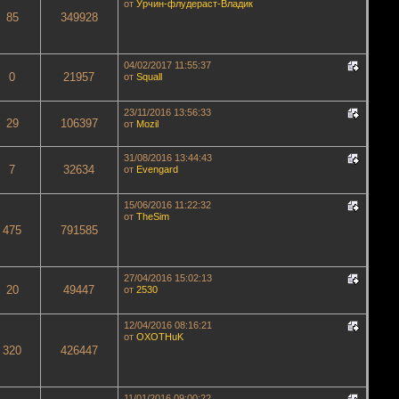
от
Урчин-флудераст-Владик
85
349928
04/02/2017 11:55:37
0
21957
от
Squall
23/11/2016 13:56:33
29
106397
от
Mozil
31/08/2016 13:44:43
7
32634
от
Evengard
15/06/2016 11:22:32
от
TheSim
475
791585
27/04/2016 15:02:13
20
49447
от
2530
12/04/2016 08:16:21
от
OXOTHuK
320
426447
11/01/2016 09:00:22