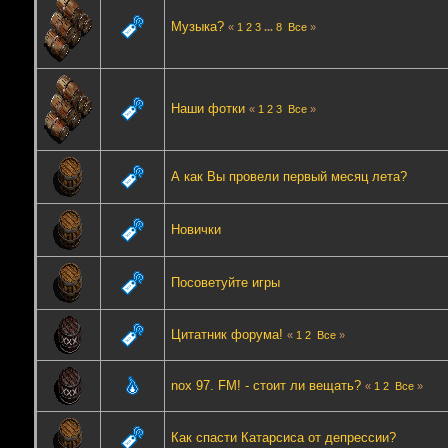
Музыка?
«
1
2
3
...
8
Все
»
Наши фотки
«
1
2
3
Все
»
А как Вы провели первый месяц лета?
Новички
Посоветуйте игры
Цитатник форума!
«
1
2
Все
»
nox 97. FM! - стоит ли вещать?
«
1
2
Все
»
Как спасти Катарсиса от депрессии?