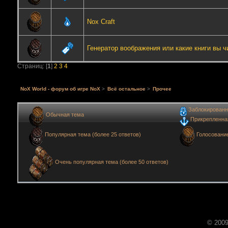
Nox Craft
Генератор воображения или какие книги вы ч
Страниц: [
1
]
2
3
4
NoX World - форум об игре NoX
>
Всё остальное
>
Прочее
Заблокированн
Обычная тема
Прикрепленна
Голосовани
Популярная тема (более 25 ответов)
Очень популярная тема (более 50 ответов)
© 2009