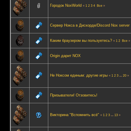
Городок NoxWorld
«
1
2
3
4
Все
»
Сервер Нокса в Дискорде/Discord Nox server
Каким браузером вы пользуетесь?
«
1
2
Все
»
Origin дарит NOX
Не Ноксом единым: другие игры
«
1
2
3
...
20
»
Призыватели! Отзовитесь!
Викторина "Вспомнить всё"
«
1
2
3
...
13
»