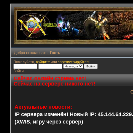
Добро пожаловать,
Гость
Пожалуйста,
войдите
или
зарегистрируйтесь
.
Войти
Сейчас онлайн стрима нет!
Сейчас на сервере никого нет!
О
Актуальные новости:
IP сервера изменён! Новый IP: 45.144.64.22
(XWIS, игру через сервер)