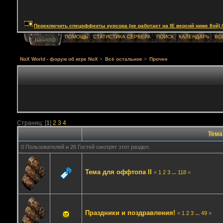
Переключить спецэффекты курсора (не работает на IE версий ниже 8ой) / Togg
ПОМОЩЬ
СТАТИСТИКА СЕРВЕРА
ПОИСК
КАЛЕНДАРЬ
ВО
НАЧАЛО
NoX World - форум об игре NoX
>
Всё остальное
>
Прочее
Страниц: [
1
]
2
3
4
Тема
0 Пользователей и 26 Гостей смотрят этот раздел.
Тема для оффтопа II
«
1
2
3
...
118
»
Праздники и поздравления!
«
1
2
3
...
49
»