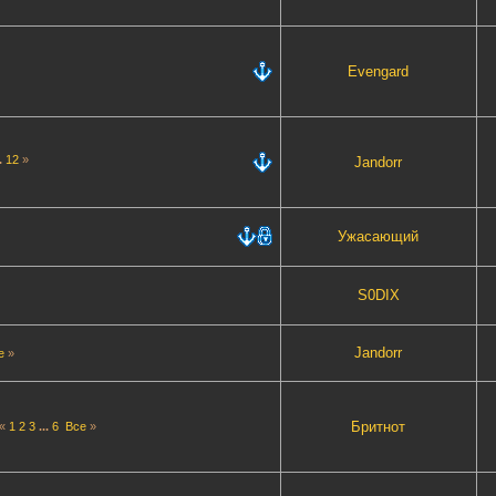
Evengard
..
12
»
Jandorr
Ужасающий
S0DIX
Jandorr
е
»
Бритнот
«
1
2
3
...
6
Все
»