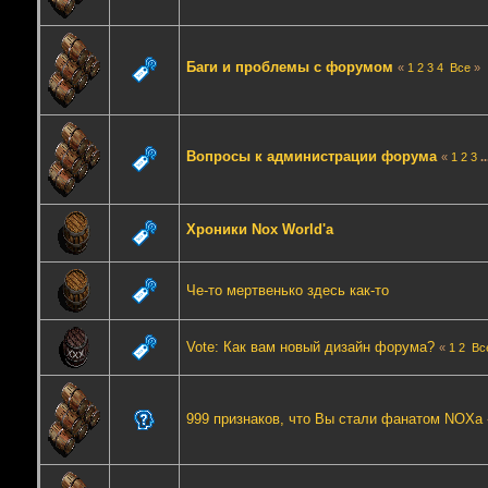
Баги и проблемы с форумом
«
1
2
3
4
Все
»
Вопросы к администрации форума
«
1
2
3
.
Хроники Nox World'a
Че-то мертвенько здесь как-то
Vote: Как вам новый дизайн форума?
«
1
2
Вс
999 признаков, что Вы стали фанатом NOXа