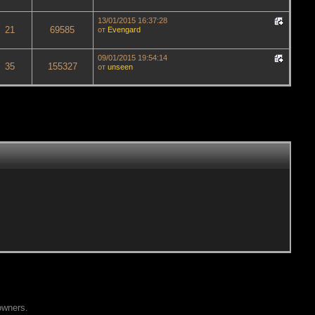
13/01/2015 16:37:28
21
69585
от
Evengard
09/01/2015 19:54:14
35
155327
от
unseen
owners.