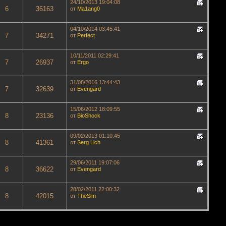
24/10/2013 19:04:08
6
36163
от
Ma1ang0
04/10/2014 03:45:41
7
34271
от
Perfect
10/11/2011 02:29:41
7
26937
от
Ergo
31/08/2016 13:44:43
7
32639
от
Evengard
15/06/2012 18:09:55
8
23136
от
BioShock
09/02/2013 01:10:45
8
41361
от
Serg Lich
29/06/2011 19:07:06
8
36622
от
Evengard
28/02/2011 22:00:32
8
42015
от
TheSim