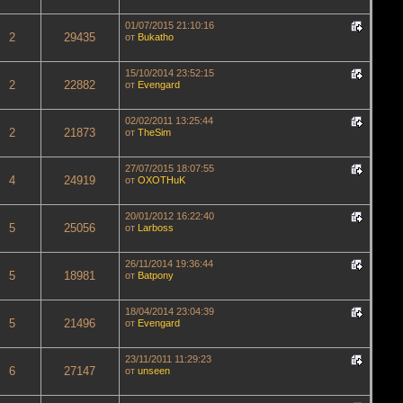
01/07/2015 21:10:16
2
29435
от
Bukatho
15/10/2014 23:52:15
2
22882
от
Evengard
02/02/2011 13:25:44
2
21873
от
TheSim
27/07/2015 18:07:55
4
24919
от
OXOTHuK
20/01/2012 16:22:40
5
25056
от
Lаrboss
26/11/2014 19:36:44
5
18981
от
Batpony
18/04/2014 23:04:39
5
21496
от
Evengard
23/11/2011 11:29:23
6
27147
от
unseen