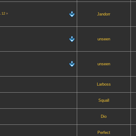
..
12
»
Jandorr
unseen
unseen
Lаrboss
Squall
Dio
Perfect