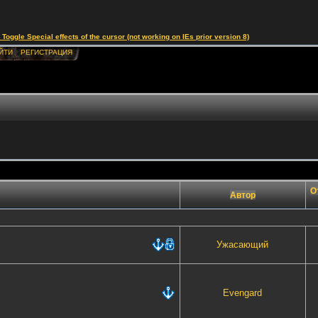
le Special effects of the cursor (not working on IEs prior version 8)
ЙТИ
РЕГИСТРАЦИЯ
О
Автор
Ужасающий
Evengard