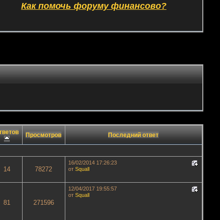
Как помочь форуму финансово?
тветов
Просмотров
Последний ответ
16/02/2014 17:26:23
14
78272
от
Squall
12/04/2017 19:55:57
от
Squall
81
271596