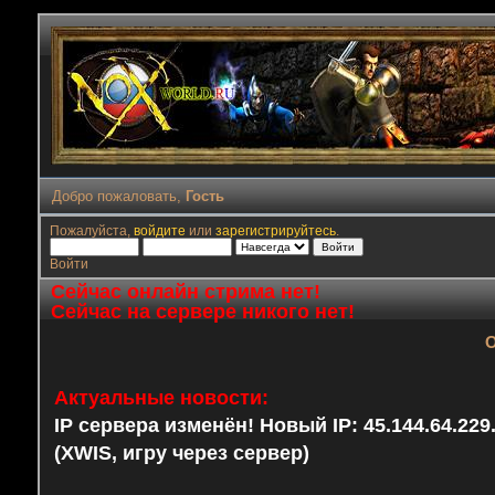
Добро пожаловать,
Гость
Пожалуйста,
войдите
или
зарегистрируйтесь
.
Войти
Сейчас онлайн стрима нет!
Сейчас на сервере никого нет!
О
Актуальные новости:
IP сервера изменён! Новый IP: 45.144.64.22
(XWIS, игру через сервер)