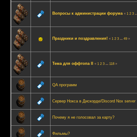
Вопросы к администрации форума
«
1
2
3
.
Праздники и поздравления!
«
1
2
3
...
49
»
Тема для оффтопа II
«
1
2
3
...
118
»
QA программ
Сервер Нокса в Дискорде/Discord Nox server
Почему я не голосовал за карту?
Фильмы?