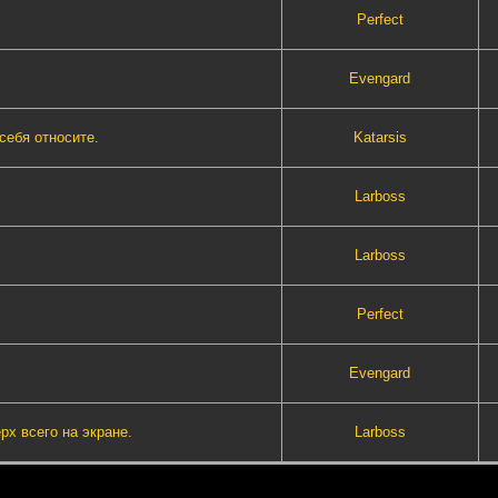
Perfect
Evengard
себя относите.
Katarsis
Lаrboss
Lаrboss
Perfect
Evengard
х всего на экране.
Lаrboss