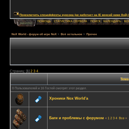
Переключить спецэффекты курсора (не работает на IE версий ниже 8ой) / Togg
ПОМОЩЬ
СТАТИСТИКА СЕРВЕРА
ПОИСК
КАЛЕНДАРЬ
ВО
НАЧАЛО
NoX World - форум об игре NoX
>
Всё остальное
>
Прочее
Страниц: [
1
]
2
3
4
Тема
0 Пользователей и 16 Гостей смотрят этот раздел.
Хроники Nox World'a
Баги и проблемы с форумом
«
1
2
3
4
Все
»