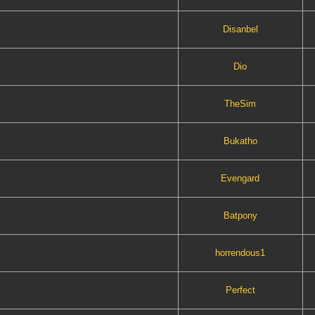
Disanbel
Dio
TheSim
Bukatho
Evengard
Batpony
horrendous1
Perfect