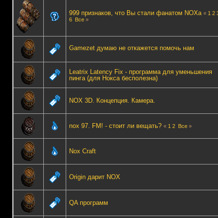
999 признаков, что Вы стали фанатом NOXа
«
1
2
6
Все
»
Gamezet думаю не откажется помочь нам
Leatrix Latency Fix - программа для уменьшения
пинга (для Нокса бесполезна)
NOX 3D. Концепция. Камера.
nox 97. FM! - стоит ли вещать?
«
1
2
Все
»
Nox Craft
Origin дарит NOX
QA программ