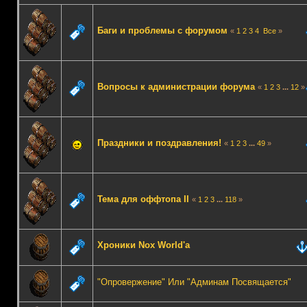
Баги и проблемы с форумом
«
1
2
3
4
Все
»
Вопросы к администрации форума
«
1
2
3
...
12
»
Праздники и поздравления!
«
1
2
3
...
49
»
Тема для оффтопа II
«
1
2
3
...
118
»
Хроники Nox World'a
"Опровержение" Или "Админам Посвящается"