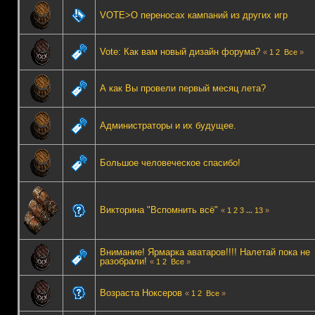
VOTE>О переносах кампаний из других игр
Vote: Как вам новый дизайн форума?
«
1
2
Все
»
А как Вы провели первый месяц лета?
Администраторы и их будущее.
Большое человеческое спасибо!
Викторина "Вспомнить всё"
«
1
2
3
...
13
»
Внимание! Ярмарка аватаров!!!! Налетай пока не
разобрали!
«
1
2
Все
»
Возраста Ноксеров
«
1
2
Все
»