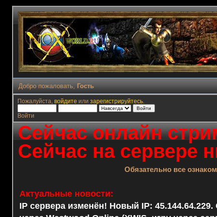
Добро пожаловать,
Гость
Пожалуйста,
войдите
или
зарегистрируйтесь
.
Войти
Сейчас онлайн стрим
Сейчас на сервере н
Обязательно все ознако
Актуальные новости:
IP сервера изменён! Новый IP: 45.144.64.229