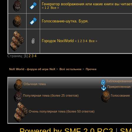
Генератор воображения или какие книги вы читае
«
1
2
Все
»
Голосование-шутка. Буря.
Городок NoxWorld
«
1
2
3
4
Все
»
Страниц: [
1
]
2
3
4
NoX World - форум об игре NoX
>
Всё остальное
>
Прочее
Заблокированна
Обычная тема
Прикрепленная 
Голосование
Популярная тема (более 25 ответов)
Очень популярная тема (более 50 ответов)
Powered by SMF 2.0 RC3
|
SM