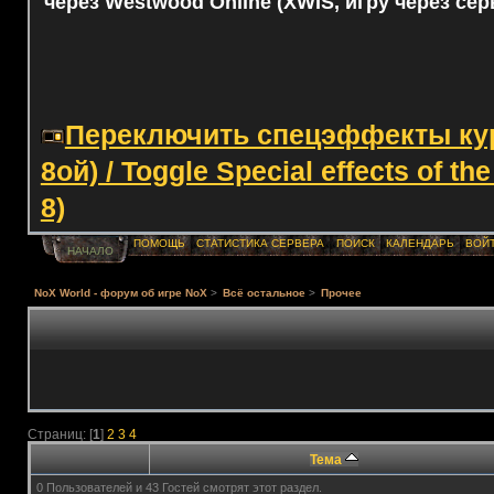
через Westwood Online (XWIS, игру через сер
Переключить спецэффекты курс
8ой) / Toggle Special effects of th
8)
ПОМОЩЬ
СТАТИСТИКА СЕРВЕРА
ПОИСК
КАЛЕНДАРЬ
ВОЙ
НАЧАЛО
NoX World - форум об игре NoX
>
Всё остальное
>
Прочее
Страниц: [
1
]
2
3
4
Тема
0 Пользователей и 43 Гостей смотрят этот раздел.