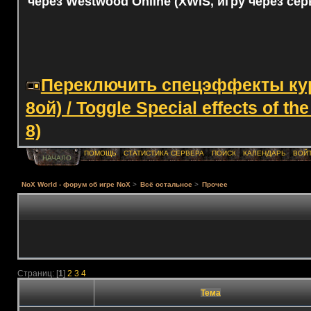
через Westwood Online (XWIS, игру через сер
Переключить спецэффекты курс
8ой) / Toggle Special effects of th
8)
ПОМОЩЬ
СТАТИСТИКА СЕРВЕРА
ПОИСК
КАЛЕНДАРЬ
ВОЙ
НАЧАЛО
NoX World - форум об игре NoX
>
Всё остальное
>
Прочее
Страниц: [
1
]
2
3
4
Тема