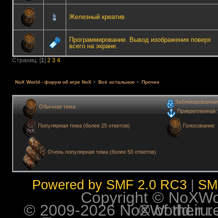
Железный креатив
Программирование. Вывод изображения поверх
всего на экране.
Страниц: [
1
]
2
3
4
NoX World - форум об игре NoX
>
Всё остальное
>
Прочее
Заблокированна
Обычная тема
Прикрепленная 
Голосование
Популярная тема (более 25 ответов)
Очень популярная тема (более 50 ответов)
Powered by SMF 2.0 RC3
|
SM
Copyright © NoXWorl
© 2009-2026 NoXWorld.ru. All image