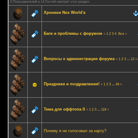
0 Пользователей и 14 Гостей смотрят этот раздел.
Хроники Nox World'a
Баги и проблемы с форумом
«
1
2
3
4
Все
»
Вопросы к администрации форума
«
1
2
3
...
12
»
Праздники и поздравления!
«
1
2
3
...
49
»
Тема для оффтопа II
«
1
2
3
...
118
»
Почему я не голосовал за карту?