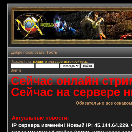
Добро пожаловать,
Гость
Пожалуйста,
войдите
или
зарегистрируйтесь
.
Войти
Сейчас онлайн стрим
Сейчас на сервере н
Обязательно все ознако
Актуальные новости:
IP сервера изменён! Новый IP: 45.144.64.229