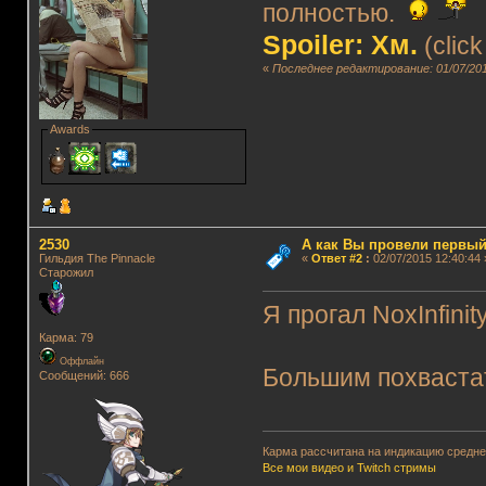
полностью.
Spoiler: Хм.
(click
«
Последнее редактирование: 01/07/201
Awards
2530
А как Вы провели первый
Гильдия The Pinnacle
«
Ответ #2
:
02/07/2015 12:40:44 
Старожил
Я прогал NoxInfini
Карма: 79
Оффлайн
Большим похвастат
Сообщений: 666
Карма рассчитана на индикацию среднег
Все мои видео и Twitch стримы