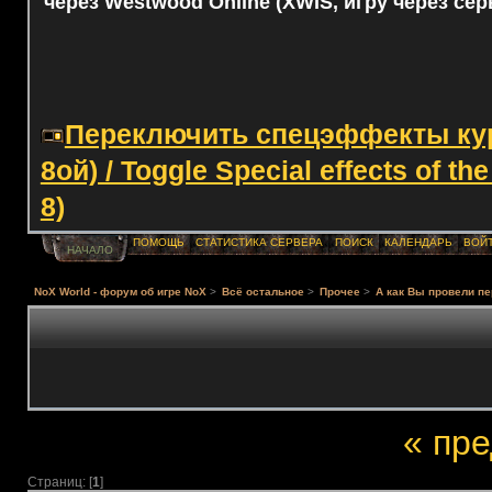
через Westwood Online (XWIS, игру через сер
Переключить спецэффекты курс
8ой) / Toggle Special effects of th
8)
ПОМОЩЬ
СТАТИСТИКА СЕРВЕРА
ПОИСК
КАЛЕНДАРЬ
ВОЙ
НАЧАЛО
NoX World - форум об игре NoX
>
Всё остальное
>
Прочее
>
А как Вы провели п
« пр
Страниц: [
1
]