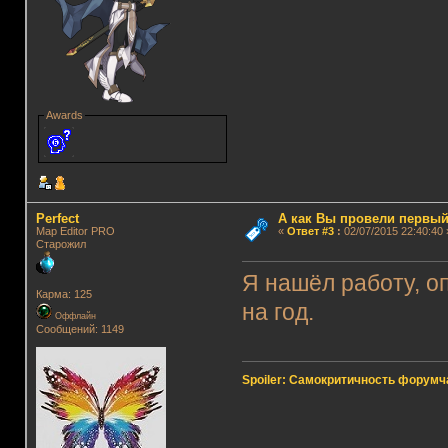
Awards
Perfect
А как Вы провели первый
Map Editor PRO
«
Ответ #3
:
02/07/2015 22:40:40 
Старожил
Я нашёл работу, о
Карма: 125
на год.
Оффлайн
Сообщений: 1149
Spoiler: Самокритичность форумч