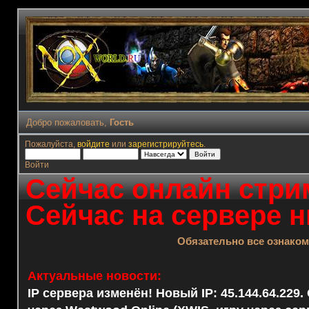
Добро пожаловать,
Гость
Пожалуйста,
войдите
или
зарегистрируйтесь
.
Войти
Сейчас онлайн стрим
Сейчас на сервере н
Обязательно все ознако
Актуальные новости:
IP сервера изменён! Новый IP: 45.144.64.229