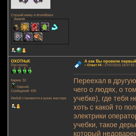
Слушай маму и drum&bass
Awards
OXOTHuK
А как Вы провели первый
Постоялец
«
Ответ #4
:
27/07/2015 18:07:55 
Переехал в другую
Карма: 32
Оффлайн
чего о людях, о то
Сообщений: 435
учебке), где тебя 
Имбой становится в руках мастера
хоть с какой то по
электрики операто
учебки, такое дерь
который недоваре