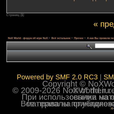
Страниц: [
1
]
« пр
NoX World - форум об игре NoX
>
Всё остальное
>
Прочее
>
А как Вы провели п
Powered by SMF 2.0 RC3
|
SM
Copyright © NoXWorl
© 2009-2026 NoXWorld.ru. All image
При использовании материалов ф
Все права на опубликованные на форуме NoXW
X