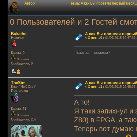
Автор
Тема: А как Вы провели первый меся
0 Пользователей и 2 Гостей смот
Bukatho
А как Вы провели первый
Новичок
«
Ответ #0
:
01/07/2015 19:47:31 
Тоже за компом?
Карма: 0
Оффлайн
Сообщений: 0
TheSim
А как Вы провели первый
Клан "NoX Craft"
«
Ответ #1
:
01/07/2015 22:48:33 
Постоялец
А то!
Карма: 31
Я таки запихнул и 
Оффлайн
Z80) в FPGA, а та
Сообщений: 287
Теперь вот думаю 