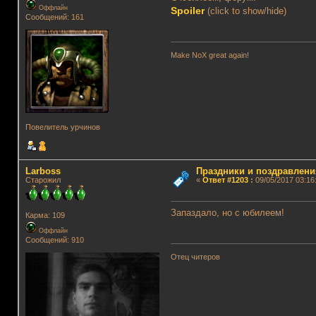
Оффлайн
Spoiler
(click to show/hide)
Сообщений: 161
Make NoX great again!
Повелитель урчинов
Lаrboss
Праздники и поздравлени
Старожил
«
Ответ #1203
:
09/05/2017 03:16
Запаздало, но с юбилеем!
Карма: 109
Оффлайн
Сообщений: 910
Отец читеров