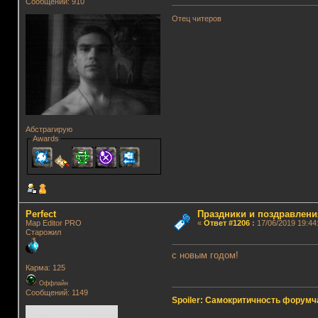
Сообщений: 910
Отец читеров
Абстрагирую
Awards
Perfect
Праздники и поздравлени
Map Editor PRO
«
Ответ #1206
:
17/06/2019 19:44
Старожил
с новым годом!
Карма: 125
Оффлайн
Сообщений: 1149
Spoiler: Самокритичность форумч