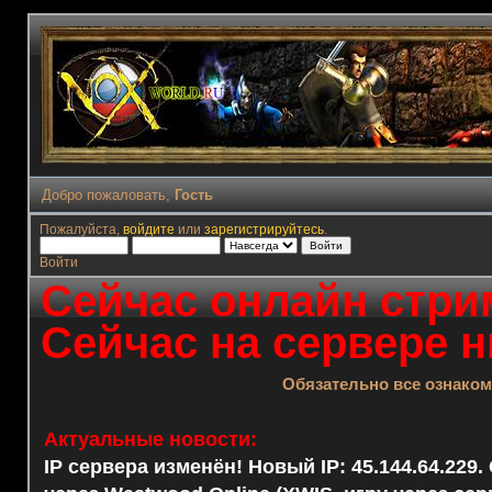
Добро пожаловать,
Гость
Пожалуйста,
войдите
или
зарегистрируйтесь
.
Войти
Сейчас онлайн стрим
Сейчас на сервере н
Обязательно все ознако
Актуальные новости:
IP сервера изменён! Новый IP: 45.144.64.229