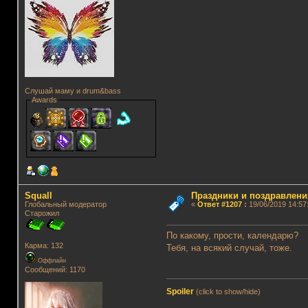
Слушай маму и drum&bass
Awards
Squall
Праздники и поздравлени
Глобальный модератор
«
Ответ #1207
:
19/06/2019 14:57
Старожил
По какому, прости, календарю?
Карма: 132
Тебя, на всякий случай, тоже.
Оффлайн
Сообщений: 1170
Spoiler
(click to show/hide)