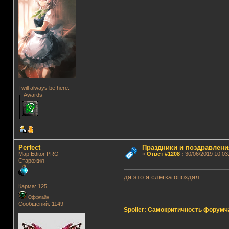
I will always be here.
Awards
Perfect
Праздники и поздравлени
Map Editor PRO
«
Ответ #1208
:
30/06/2019 10:03
Старожил
да это я слегка опоздал
Карма: 125
Оффлайн
Сообщений: 1149
Spoiler: Самокритичность форумч