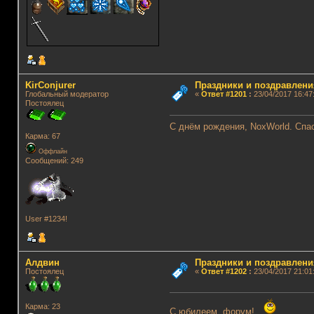
KirConjurer
Праздники и поздравлени
Глобальный модератор
«
Ответ #1201
:
23/04/2017 16:47
Постоялец
С днём рождения, NoxWorld. Спас
Карма: 67
Оффлайн
Сообщений: 249
User #1234!
Алдвин
Праздники и поздравлени
Постоялец
«
Ответ #1202
:
23/04/2017 21:01
Карма: 23
С юбилеем, форум!