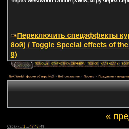
через Westwood Online (XWIS, игру через сер
Переключить спецэффекты курс
8ой) / Toggle Special effects of th
8)
ПОМОЩЬ
СТАТИСТИКА СЕРВЕРА
ПОИСК
КАЛЕНДАРЬ
ВОЙ
НАЧАЛО
NoX World - форум об игре NoX
>
Всё остальное
>
Прочее
>
Праздники и поздра
« пр
Страниц:
1
...
47
48
[
49
]