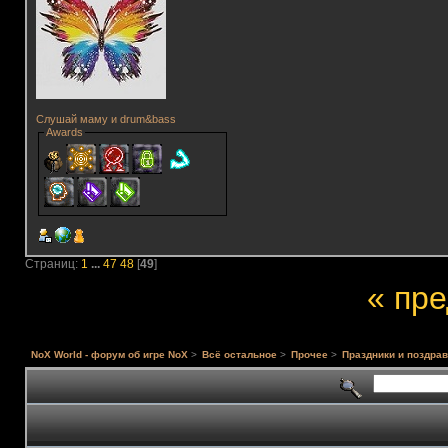
Слушай маму и drum&bass
Awards
Страниц:
1
...
47
48
[
49
]
« пр
NoX World - форум об игре NoX
>
Всё остальное
>
Прочее
>
Праздники и поздра