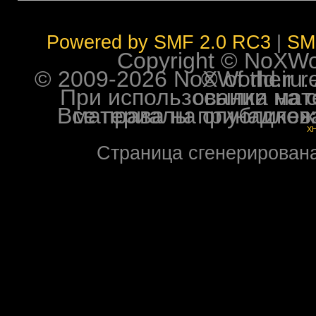
Powered by SMF 2.0 RC3
|
SM
Copyright © NoXWorl
© 2009-2026 NoXWorld.ru. All image
При использовании материалов ф
Все права на опубликованные на форуме NoXW
X
Страница сгенерирована 