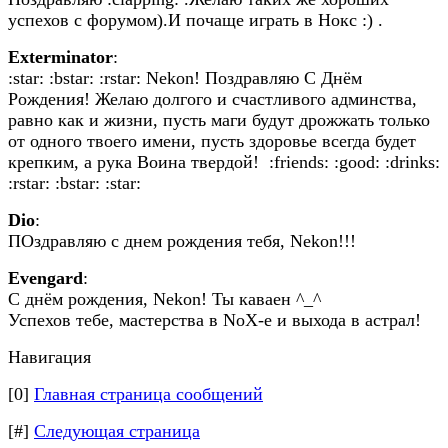
успехов с форумом).И почаще играть в Нокс :) .
Exterminator
:
:star: :bstar: :rstar: Nekon! Поздравляю С Днём
Рождения! Желаю долгого и счастливого админства,
равно как и жизни, пусть маги будут дрожжать только
от одного твоего имени, пусть здоровье всегда будет
крепким, а рука Воина твердой! :friends: :good: :drinks:
:rstar: :bstar: :star:
Dio
:
ПОздравляю с днем рождения тебя, Nekon!!!
Evengard
:
С днём рождения, Nekon! Ты каваен ^_^
Успехов тебе, мастерства в NoX-е и выхода в астрал!
Навигация
[0]
Главная страница сообщений
[#]
Следующая страница