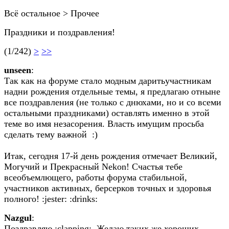
Всё остальное > Прочее
Праздники и поздравления!
(1/242)
>
>>
unseen
:
Так как на форуме стало модным даритьучастникам
надни рождения отдельные темы, я предлагаю отныне
все поздравления (не только с днюхами, но и со всеми
остальными праздниками) оставлять именно в этой
теме во имя незасорения. Власть имущим просьба
сделать тему важной :)
Итак, сегодня 17-й день рождения отмечает Великий,
Могучий и Прекрасный Nekon! Счастья тебе
всеобъемлющего, работы форума стабильной,
участников активных, берсерков точных и здоровья
полного! :jester: :drinks:
Nazgul
:
Поздравляю :clapping: .Желаю таких же хороших