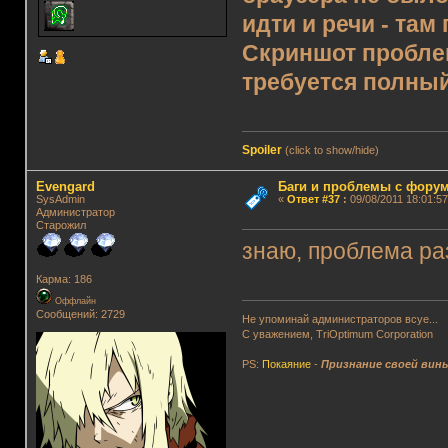
идти и речи - там
Скриншот проблем
требуется полны
Spoiler
(click to show/hide)
Evengard
Баги и проблемы с фору
SysAdmin
«
Ответ #37
:
09/08/2011 18:01:57
Администратор
Старожил
знаю, проблема ра
Карма: 186
Оффлайн
Сообщений: 2729
Не упоминай администраторов всуе...
С уважением, TriOptimum Corporation
PS:
Покаяние
-
Признание своей вин