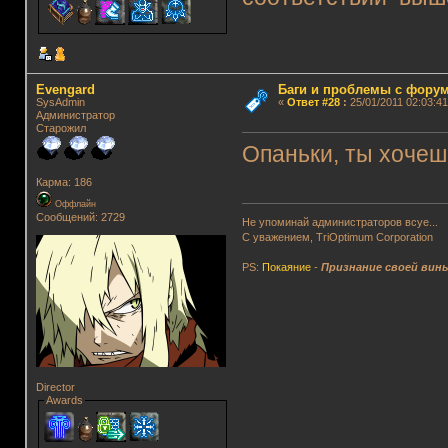
Evengard
Баги и проблемы с фору
SysAdmin
«
Ответ #28
:
25/01/2011 02:03:41
Администратор
Старожил
Опаньки, ты хочеш
Карма: 186
Оффлайн
Сообщений: 2729
Не упоминай администраторов всуе...
С уважением, TriOptimum Corporation
PS:
Покаяние
-
Признание своей вин
Director
Awards