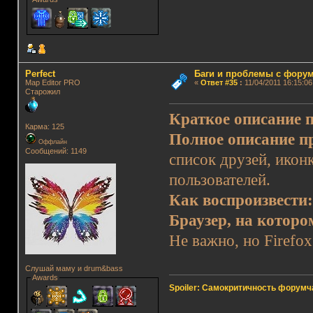
Perfect
Баги и проблемы с фору
Map Editor PRO
«
Ответ #35
:
11/04/2011 16:15:06
Старожил
Краткое описание
Карма: 125
Полное описание 
Оффлайн
Сообщений: 1149
список друзей, икон
пользователей.
Как воспроизвести
Браузер, на кото
Не важно, но Firefox
Слушай маму и drum&bass
Awards
Spoiler: Самокритичность форумч