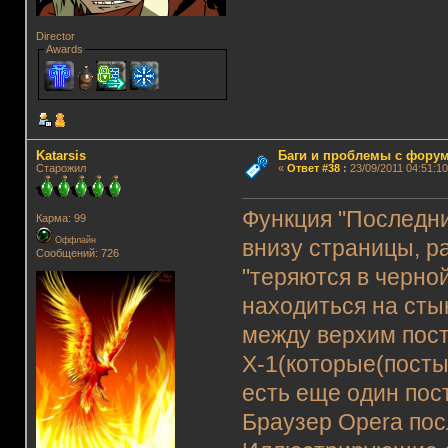
Director
Awards
Katarsis
Баги и проблемы с фору
Старожил
«
Ответ #38
:
23/09/2011 04:51:10
Функция "Последни
Карма: 99
Оффлайн
внизу страницы, р
Сообщений: 726
"теряются в черно
находиться на стык
между верхим пост
Х-1(которые(посты
есть еще один пост
Браузер Opera пос