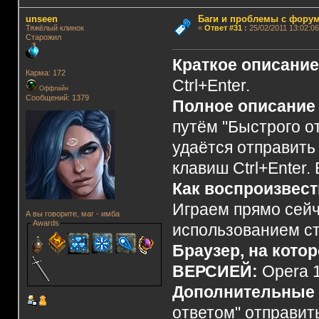
unseen
Баги и проблемы с фору
Тяжёлый клинок
«
Ответ #31
:
25/02/2011 13:02:06
Старожил
Краткое описани
Карма: 172
Ctrl+Enter.
Оффлайн
Сообщений: 1379
Полное описание
путём "Быстрого о
удаётся отправит
клавиш Ctrl+Enter. 
Как воспроизвес
Играем прямо сейч
А вы говорите, маг - имба
Awards
использованием с
Браузер, на кото
ВЕРСИЕЙ:
Opera 1
Дополнительные 
ответом" отправит