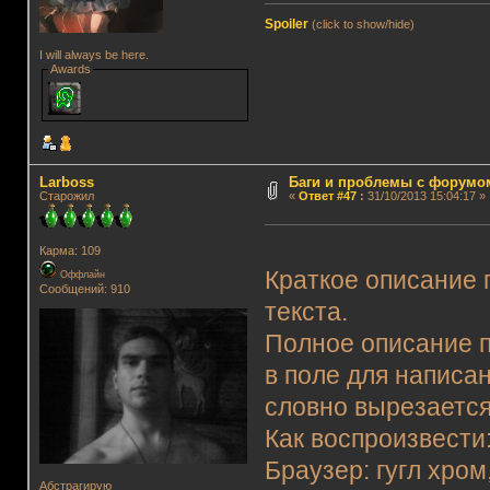
Spoiler
(click to show/hide)
I will always be here.
Awards
Lаrboss
Баги и проблемы с форумо
Старожил
«
Ответ #47
:
31/10/2013 15:04:17 »
Карма: 109
Краткое описание
Оффлайн
Сообщений: 910
текста.
Полное описание п
в поле для написа
словно вырезается
Как воспроизвести
Браузер: гугл хром
Абстрагирую