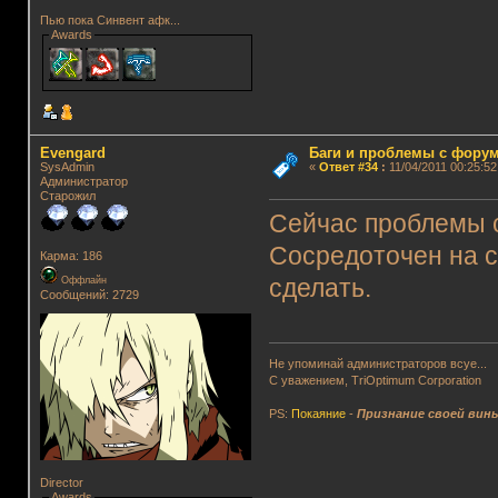
Пью пока Синвент афк...
Awards
Evengard
Баги и проблемы с фору
SysAdmin
«
Ответ #34
:
11/04/2011 00:25:52
Администратор
Старожил
Сейчас проблемы с
Сосредоточен на с
Карма: 186
Оффлайн
сделать.
Сообщений: 2729
Не упоминай администраторов всуе...
С уважением, TriOptimum Corporation
PS:
Покаяние
-
Признание своей вин
Director
Awards