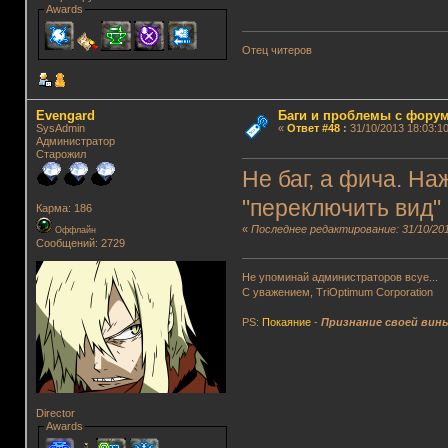
Awards
Отец читеров
Evengard
Баги и проблемы с фору
SysAdmin
«
Ответ #48
:
31/10/2013 18:03:10
Администратор
Старожил
Не баг, а фича. На
"переключить вид"
Карма: 186
«
Последнее редактирование: 31/10/201
Оффлайн
Сообщений: 2729
Не упоминай администраторов всуе...
С уважением, TriOptimum Corporation
PS:
Покаяние
-
Признание своей вин
Director
Awards