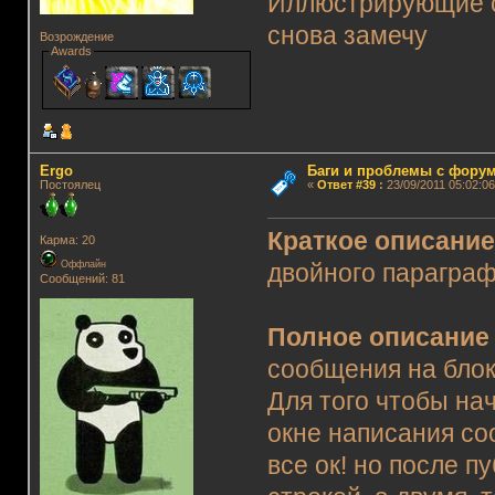
Иллюстрирующие с
снова замечу
Возрождение
Awards
Ergo
Баги и проблемы с фору
Постоялец
«
Ответ #39
:
23/09/2011 05:02:06
Краткое описани
Карма: 20
Оффлайн
двойного параграф
Сообщений: 81
Полное описание
сообщения на блок
Для того чтобы нач
окне написания с
все ок! но после п