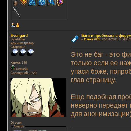
Evengard
Баги и проблемы с фору
SysAdmin
«
Ответ #26
:
05/01/2011 16:48:32
Администратор
Старожил
Это не баг - это ф
только если ее на
Карма: 186
Оффлайн
упаси боже, попроб
Сообщений: 2729
глав страницу.
Еще подобная проб
неверно передает 
для анонимизации
Director
Awards