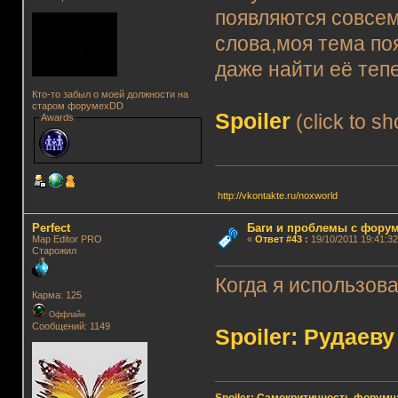
появляются совсем
слова,моя тема поя
даже найти её тепе
Кто-то забыл о моей должности на
старом форумеxDD
Spoiler
(click to s
Awards
http://vkontakte.ru/noxworld
Perfect
Баги и проблемы с фору
Map Editor PRO
«
Ответ #43
:
19/10/2011 19:41:32
Старожил
Когда я использова
Карма: 125
Оффлайн
Сообщений: 1149
Spoiler: Рудаеву