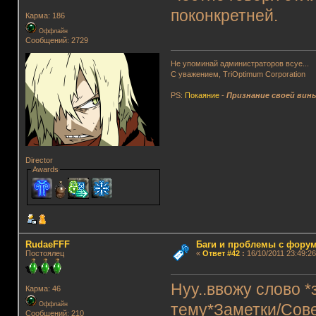
поконкретней.
Карма: 186
Оффлайн
Сообщений: 2729
Не упоминай администраторов всуе...
С уважением, TriOptimum Corporation
PS:
Покаяние
-
Признание своей вин
Director
Awards
RudaeFFF
Баги и проблемы с фору
Постоялец
«
Ответ #42
:
16/10/2011 23:49:26
Нуу..ввожу слово 
Карма: 46
Оффлайн
тему*Заметки/Сове
Сообщений: 210