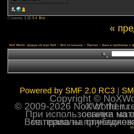
Страниц:
1
[
2
]
3
4
Все
« пр
NoX World - форум об игре NoX
>
Всё остальное
>
Прочее
>
Баги и проблемы с 
Powered by SMF 2.0 RC3
|
SM
Copyright © NoXWorl
© 2009-2026 NoXWorld.ru. All image
При использовании материалов ф
Все права на опубликованные на форуме NoXW
X