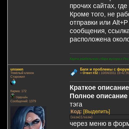
прочих сайтах, где
Кроме того, не ра
отправки или Alt+
сообщения, ссылка
расположена около
Карта раздельного сбора мусора в Рос
unseen
Баги и проблемы с фору
Тяжёлый клинок
«
Ответ #32
:
10/04/2011 19:42:35
Старожил
Краткое описани
Карма: 172
Полное описание
Оффлайн
Сообщений: 1379
тэга
Код:
[Выделить]
[size][/size]
через меню в фор