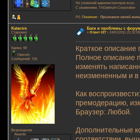
Не упоминай администраторов всуе...
С уважением, TriOptimum Corporation
PS:
Покаяние
-
Признание своей вин
Katarsis
Баги и проблемы с фору
Старожил
«
Ответ #27
:
24/01/2011 21:32:05
Краткое описание
Карма: 99
Оффлайн
Полное описание 
Сообщений: 726
изменять написанн
неизмененным и в 
Как воспроизвести
премодерацию, из
Браузер: Любой.
Дополнительные к
Возрождение
Awards
соответствии выш