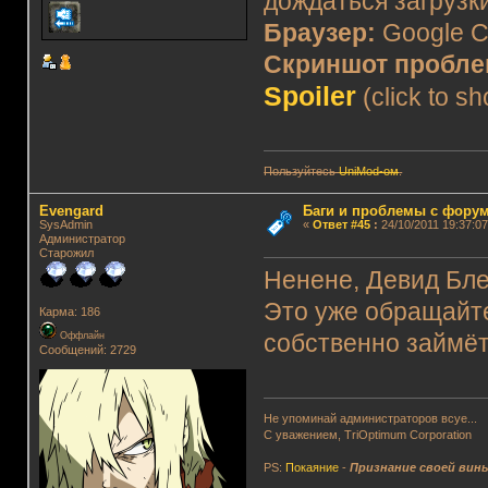
дождаться загрузки
Браузер:
Google C
Скриншот пробл
Spoiler
(click to s
Пользуйтесь
UniMod-ом
.
Evengard
Баги и проблемы с фору
SysAdmin
«
Ответ #45
:
24/10/2011 19:37:07
Администратор
Старожил
Ненене, Девид Бле
Это уже обращайте
Карма: 186
Оффлайн
собственно займё
Сообщений: 2729
Не упоминай администраторов всуе...
С уважением, TriOptimum Corporation
PS:
Покаяние
-
Признание своей вин