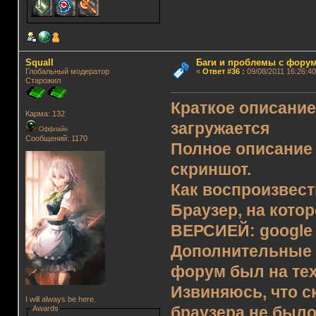
Squall
Баги и проблемы с фору
Глобальный модератор
«
Ответ #36
:
09/08/2011 16:26:40
Старожил
Краткое описани
Карма: 132
загружается
Оффлайн
Сообщений: 1170
Полное описание 
скриншот.
Как воспроизвести
Браузер, на кото
ВЕРСИЕЙ: google 
Дополнительные к
форум был на тех
Извиняюсь, что с
I will always be here.
браузера не было
Awards