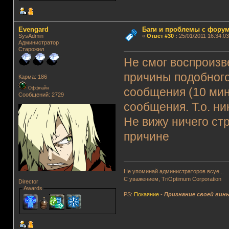
Evengard
Баги и проблемы с фору
SysAdmin
«
Ответ #30
:
25/01/2011 16:34:03
Администратор
Старожил
Не смог воспроизв
причины подобного
Карма: 186
Оффлайн
сообщения (10 мин
Сообщений: 2729
сообщения. Т.о. ни
Не вижу ничего ст
причине
Не упоминай администраторов всуе...
С уважением, TriOptimum Corporation
Director
Awards
PS:
Покаяние
-
Признание своей вин