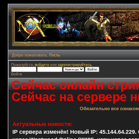
Добро пожаловать,
Гость
Пожалуйста,
войдите
или
зарегистрируйтесь
.
Войти
Сейчас онлайн стрим
Сейчас на сервере н
Обязательно все ознако
Актуальные новости:
IP сервера изменён! Новый IP: 45.144.64.229