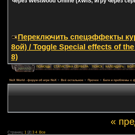
через Westwood Online (XWIS, игру через сер
Переключить спецэффекты курс
8ой) / Toggle Special effects of th
8)
ПОМОЩЬ
СТАТИСТИКА СЕРВЕРА
ПОИСК
КАЛЕНДАРЬ
ВОЙ
НАЧАЛО
NoX World - форум об игре NoX
>
Всё остальное
>
Прочее
>
Баги и проблемы с 
« пр
Страниц:
1
[
2
]
3
4
Все