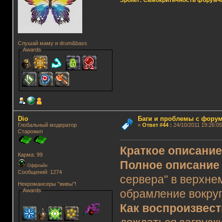
Spoiler: Самокритичность форумч
Слушай маму и drum&bass
Awards
Dio
Баги и проблемы с фору
Глобальный модератор
«
Ответ #44
:
24/10/2011 19:26:05
Старожил
Краткое описани
Карма: 99
Полное описание
Оффлайн
Сообщений: 1274
сервера" в верхне
Некромансеры "живы"!
Awards
обрамление вокруг
Как воспроизвес