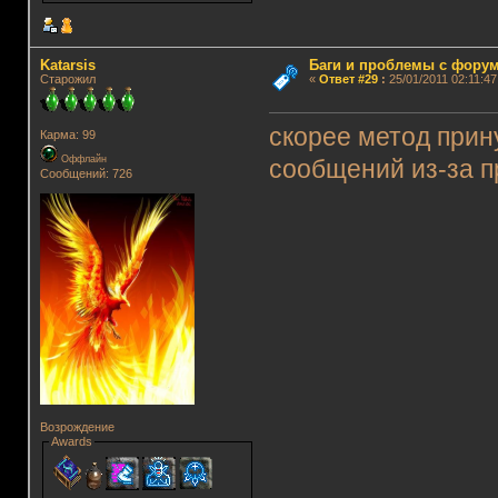
Katarsis
Баги и проблемы с фору
Старожил
«
Ответ #29
:
25/01/2011 02:11:47
скорее метод прин
Карма: 99
Оффлайн
сообщений из-за 
Сообщений: 726
Возрождение
Awards