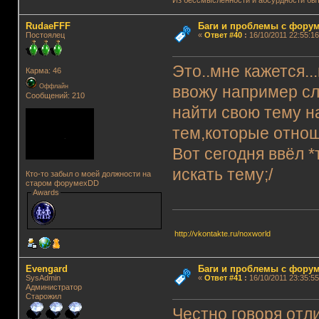
RudaeFFF
Баги и проблемы с фору
Постоялец
«
Ответ #40
:
16/10/2011 22:55:16
Это..мне кажется.
Карма: 46
Оффлайн
ввожу например сл
Сообщений: 210
найти свою тему н
тем,которые отнош
Вот сегодня ввёл 
искать тему;/
Кто-то забыл о моей должности на
старом форумеxDD
Awards
http://vkontakte.ru/noxworld
Evengard
Баги и проблемы с фору
SysAdmin
«
Ответ #41
:
16/10/2011 23:35:55
Администратор
Старожил
Честно говоря отли