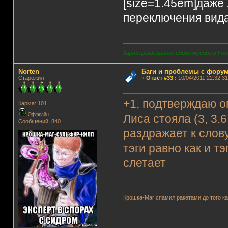
[size=1.45em]даже
переключения вида.
Карта раздельного сбора мусора в Рос
Norten
Баги и проблемы с фору
Старожил
«
Ответ #33
:
10/04/2011 22:32:31
+1, подтверждаю о
Карма: 101
Оффлайн
Лиса стояла (3, 3.6
Сообщений: 840
раздражает к слов
тэги равно как и т
слетает
Крошка-Маг спамил ракетами до того к