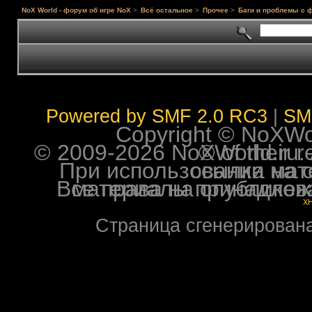
NoX World - форум об игре NoX
>
Всё остальное
>
Прочее
>
Баги и проблемы с 
Powered by SMF 2.0 RC3
|
SM
Copyright © NoXWorl
© 2009-2026 NoXWorld.ru. All image
При использовании материалов ф
Все права на опубликованные на форуме NoXW
X
Страница сгенерирована 