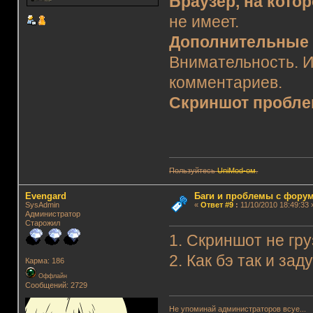
Браузер, на кото
не имеет.
Дополнительные 
Внимательность. И
комментариев.
Скриншот пробл
Пользуйтесь
UniMod-ом
.
Evengard
Баги и проблемы с фору
SysAdmin
«
Ответ #9
:
11/10/2010 18:49:33 
Администратор
Старожил
1. Скриншот не гр
2. Как бэ так и за
Карма: 186
Оффлайн
Сообщений: 2729
Не упоминай администраторов всуе...