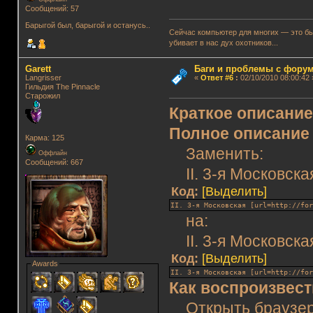
Сообщений: 57
Барыгой был, барыгой и останусь..
Сейчас компьютер для многих — это быт
убивает в нас дух охотников...
Garett
Баги и проблемы с фору
Langrisser
«
Ответ #6
:
02/10/2010 08:00:42 
Гильдия The Pinnacle
Старожил
Краткое описани
Полное описание
Карма: 125
Заменить:
Оффлайн
Сообщений: 667
II. 3-я Московск
Код:
[Выделить]
II. 3-я Московская [url=http://fo
на:
II. 3-я Московск
Код:
[Выделить]
Awards
II. 3-я Московская [url=http://fo
Как воспроизвест
Открыть браузер