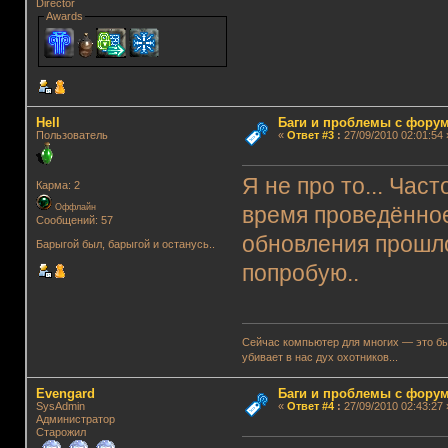
Director
Awards
Hell
Баги и проблемы с фору
Пользователь
«
Ответ #3
:
27/09/2010 02:01:54 
Я не про то... Час
Карма: 2
Оффлайн
время проведённое
Сообщений: 57
обновления прошло
Барыгой был, барыгой и останусь..
попробую..
Сейчас компьютер для многих — это быт
убивает в нас дух охотников...
Evengard
Баги и проблемы с фору
SysAdmin
«
Ответ #4
:
27/09/2010 02:43:27 
Администратор
Старожил