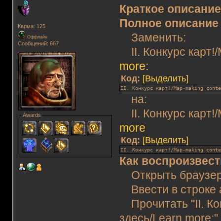
Краткое описани
Полное описание
Карма: 125
Заменить:
Оффлайн
Сообщений: 667
II. Конкурс карт!/
more:
Код:
[Выделить]
II. Конкурс карт!/Map-making cont
на:
II. Конкурс карт!/
Awards
more
Код:
[Выделить]
II. Конкурс карт!/Map-making cont
Как воспроизвест
Открыть браузер
Ввести в строке а
Прочитать "II. Ко
здесь/Learn more:"