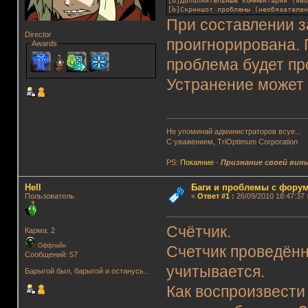
[b]Дополнительные комментарии (не
[b]Скриншот проблемы (необязателе
При составлении з
Director
проигнорирована. 
Awards
проблема будет пр
Устранение может 
Не упоминай администраторов всуе...
С уважением, TriOptimum Corporation
PS:
Покаяние
-
Признание своей вин
Hell
Баги и проблемы с фору
Пользователь
«
Ответ #1
:
26/09/2010 18:47:37 
Счётчик.
Карма: 2
Оффлайн
Счетчик проведённ
Сообщений: 57
учитывается.
Барыгой был, барыгой и останусь..
Как воспроизвести