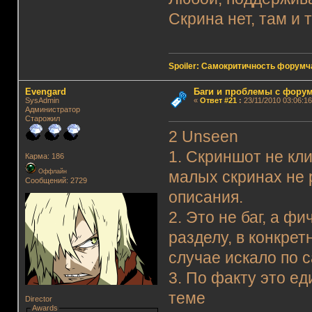
Скрина нет, там и 
Spoiler: Самокритичность форумч
Evengard
Баги и проблемы с фору
SysAdmin
«
Ответ #21
:
23/11/2010 03:06:16
Администратор
Старожил
2 Unseen
1. Скриншот не кл
Карма: 186
Оффлайн
малых скринах не 
Сообщений: 2729
описания.
2. Это не баг, а ф
разделу, в конкрет
случае искало по с
3. По факту это е
теме
Director
Awards