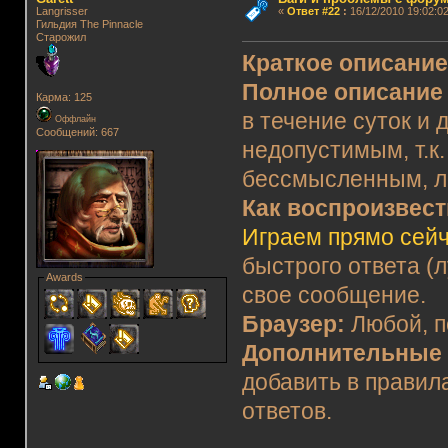
Langrisser
«
Ответ #22
:
16/12/2010 19:02:02
Гильдия The Pinnacle
Старожил
Краткое описани
Полное описание
Карма: 125
в течение суток и 
Оффлайн
Сообщений: 667
недопустимым, т.к.
бессмысленным, ло
Как воспроизвес
Играем прямо сейч
быстрого ответа (
Awards
свое сообщение.
Браузер:
Любой, 
Дополнительные 
добавить в правил
ответов.