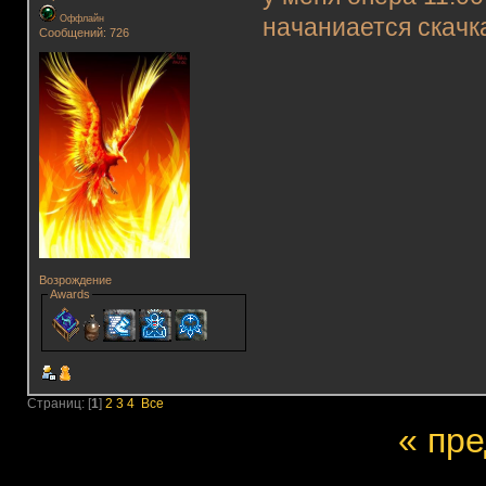
Оффлайн
начаниается скачка
Сообщений: 726
Возрождение
Awards
Страниц: [
1
]
2
3
4
Все
« пр