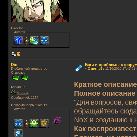
Director
Awards
Dio
Баги и проблемы с фору
Глобальный модератор
«
Ответ #8
:
11/10/2010 17:47:01 
Старожил
Краткое описани
Карма: 99
Полное описание
Оффлайн
Сообщений: 1274
"Для вопросов, св
Некромансеры "живы"!
Awards
обращайтесь сюда
NoX и созданию к 
Как воспроизвест