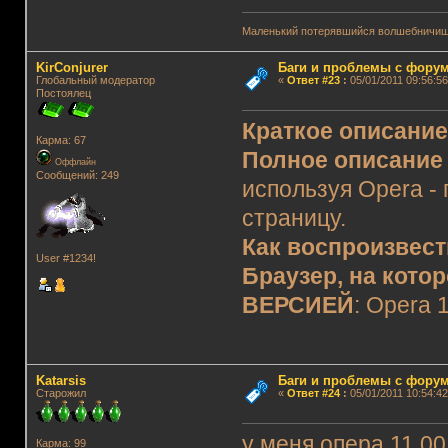
Маленький потерявшийся волшебничиш
KirConjurer
Баги и проблемы с фору
Глобальный модератор
«
Ответ #23
:
05/01/2011 09:56:56
Постоялец
Краткое описани
Карма: 67
Полное описание
Оффлайн
Сообщений: 249
используя Opera -
страницу.
Как воспроизвест
User #1234!
Браузер, на кото
ВЕРСИЕЙ
: Opera 
Katarsis
Баги и проблемы с фору
Старожил
«
Ответ #24
:
05/01/2011 10:54:42
у меня опера 11.0
Карма: 99