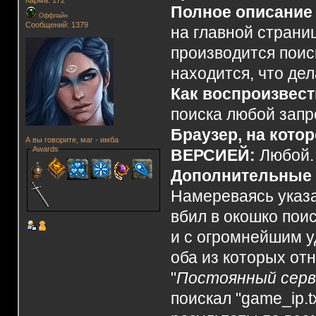
Полное описание
Оффлайн
Сообщений: 1379
на главной страни
производится поиск
находится, что де
Как воспроизвес
поиска любой запр
Браузер, на кото
А вы говорите, маг - имба
Awards
ВЕРСИЕЙ:
Любой.
Дополнительные 
Намереваясь указат
вбил в окошко поис
и с огромнейшим у
оба из которых от
"
Постоянный серв
поискал "game_ip.t