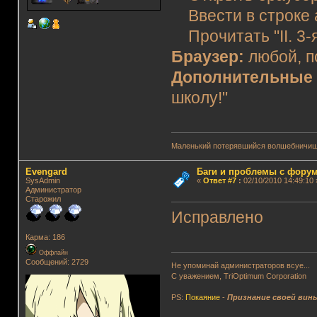
Ввести в строке а
Прочитать "II. 3-я
Браузер:
любой, 
Дополнительные
школу!"
Маленький потерявшийся волшебничиш
Evengard
Баги и проблемы с фору
SysAdmin
«
Ответ #7
:
02/10/2010 14:49:10 
Администратор
Старожил
Исправлено
Карма: 186
Оффлайн
Сообщений: 2729
Не упоминай администраторов всуе...
С уважением, TriOptimum Corporation
PS:
Покаяние
-
Признание своей вин