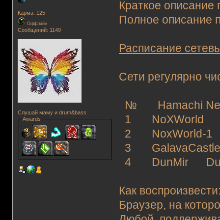
Краткое описание 
Карма: 125
Полное описание 
Оффлайн
Сообщений: 1149
Расписание сетевы
Сети регулярно чи
№ Hamachi Net
Слушай маму и drum&bass
1 NoXWorld 
Awards
2 NoxWorld-1
3 GalavaCastle
4 DunMir Du
Как воспроизвести
Браузер, на кото
Любой, поддержив