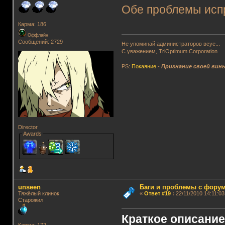
Обе проблемы исп
Карма: 186
Оффлайн
Сообщений: 2729
Не упоминай администраторов всуе...
С уважением, TriOptimum Corporation
PS:
Покаяние
-
Признание своей вин
Director
Awards
unseen
Баги и проблемы с фору
Тяжёлый клинок
«
Ответ #19
:
22/11/2010 14:11:03
Старожил
Краткое описани
Карма: 172