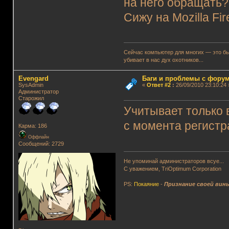
на него обращать? 
Сижу на Mozilla Fir
Сейчас компьютер для многих — это быт
убивает в нас дух охотников...
Evengard
Баги и проблемы с фору
SysAdmin
«
Ответ #2
:
26/09/2010 23:10:24 
Администратор
Старожил
Учитывает только 
с момента регистра
Карма: 186
Оффлайн
Сообщений: 2729
Не упоминай администраторов всуе...
С уважением, TriOptimum Corporation
PS:
Покаяние
-
Признание своей вин