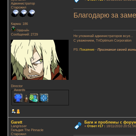
Администратор
Старожил
Благодарю за заме
Карма: 186
Оффлайн
Сообщений: 2729
Не упоминай администраторов всуе...
С уважением, TriOptimum Corporation
PS:
Покаяние
-
Признание своей вин
Director
Awards
Garett
Баги и проблемы с фору
Langrisser
«
Ответ #17
:
18/11/2010 20:51:56
Гильдия The Pinnacle
Старожил