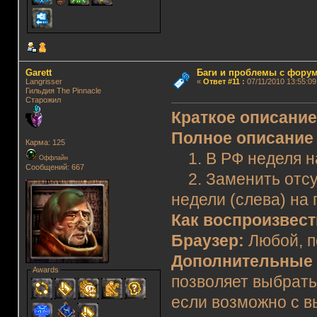
Garett
Баги и проблемы с фору
Langrisser
«
Ответ #11
:
07/11/2010 13:55:09
Гильдия The Pinnacle
Старожил
Краткое описани
Полное описание
Карма: 125
1. В РФ неделя на
Оффлайн
Сообщений: 667
2. Заменить отсу
недели (слева) на по
Как воспроизвес
Браузер:
Любой, 
Дополнительные 
Awards
позволяет выбрать 
если возможно с в