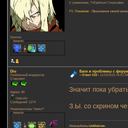
С уважением, TriOptimum Corporation
PS:
Покаяние
-
Признание своей вин
Director
Awards
Dio
Баги и проблемы с фору
Глобальный модератор
«
Ответ #10
:
11/10/2010 18:52:38
Старожил
Значит пока убрат
Карма: 99
Оффлайн
Сообщений: 1274
З.Ы. со скрином че 
Некромансеры "живы"!
Awards
Пользуйтесь
UniMod-ом
.