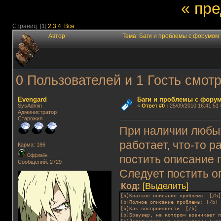
« пр
Страниц: [
1
]
2
3
4
Все
Автор
Тема: Баги и проблемы с форумом
0 Пользователей и 1 Гость смотр
Evengard
Баги и проблемы с фору
SysAdmin
«
Ответ #0
:
25/09/2010 16:41:51 
Администратор
Старожил
При наличии любых
работает, что-то р
Карма: 186
Оффлайн
постить описание 
Сообщений: 2729
Следует постить 
Код:
[Выделить]
[b]Краткое описание проблемы: [/b
[b]Полное описание проблемы: [/b]
[b]Как воспроизвести: [/b]
[b]Браузер, на котором возникает 