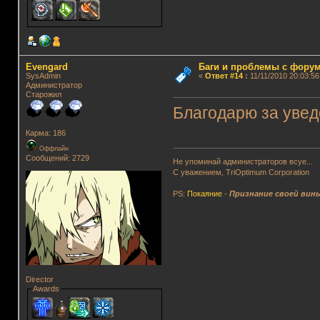
Evengard
Баги и проблемы с фору
SysAdmin
«
Ответ #14
:
11/11/2010 20:03:56
Администратор
Старожил
Благодарю за увед
Карма: 186
Оффлайн
Сообщений: 2729
Не упоминай администраторов всуе...
С уважением, TriOptimum Corporation
PS:
Покаяние
-
Признание своей вин
Director
Awards