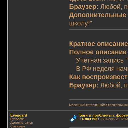
Браузер:
Любой, 
Дополнительные
школу!"
Краткое описани
Полное описание
Учетная запись "Г
В РФ неделя начи
Как воспроизвес
Браузер:
Любой, 
Маленький потерявшийся волшебничиш
Evengard
Баги и проблемы с фору
SysAdmin
«
Ответ #18
:
18/11/2010 23:12:43
Администратор
Старожил