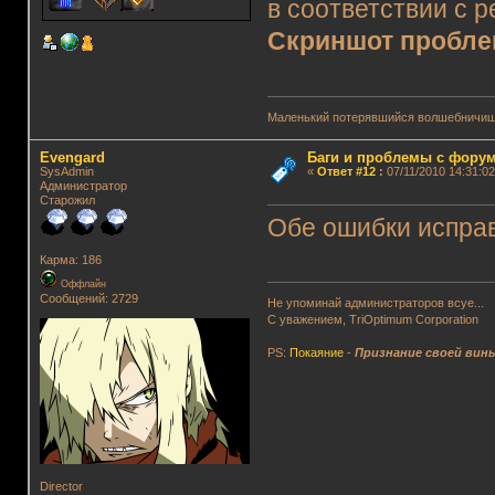
в соответствии с 
Скриншот пробл
Маленький потерявшийся волшебничиш
Evengard
Баги и проблемы с фору
SysAdmin
«
Ответ #12
:
07/11/2010 14:31:02
Администратор
Старожил
Обе ошибки исправ
Карма: 186
Оффлайн
Сообщений: 2729
Не упоминай администраторов всуе...
С уважением, TriOptimum Corporation
PS:
Покаяние
-
Признание своей вин
Director