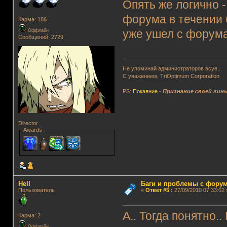
Опять же логично 
форума в течении 
Карма: 186
Оффлайн
уже ушел с форум
Сообщений: 2729
Не упоминай администраторов всуе...
С уважением, TriOptimum Corporation
PS:
Покаяние
-
Признание своей вин
Director
Awards
Hell
Баги и проблемы с фору
Пользователь
«
Ответ #5
:
27/09/2010 07:33:02 
А.. Тогда понятно.
Карма: 2
Оффлайн