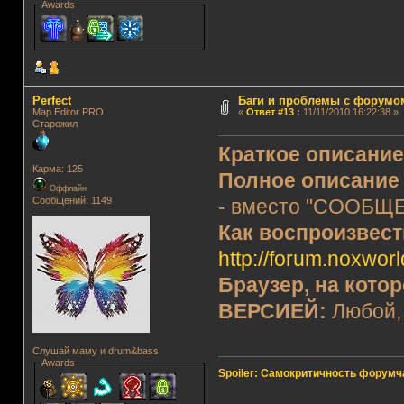
Awards
Perfect
Баги и проблемы с форумо
Map Editor PRO
«
Ответ #13
:
11/11/2010 16:22:38 »
Старожил
Краткое описани
Карма: 125
Полное описание
Оффлайн
Сообщений: 1149
- вместо "СООБЩ
Как воспроизвес
http://forum.noxworl
Браузер, на кото
ВЕРСИЕЙ:
Любой,
Слушай маму и drum&bass
Awards
Spoiler: Самокритичность форумч