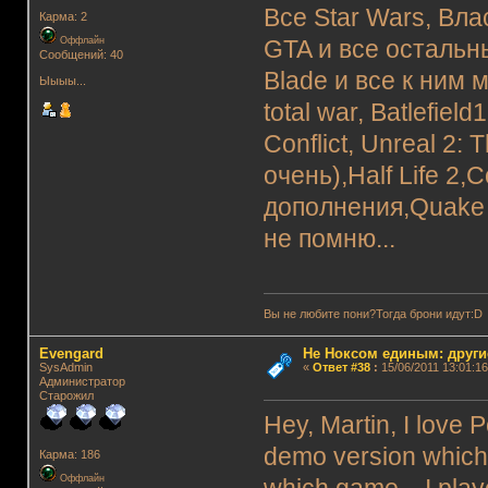
Все Star Wars, Вла
Карма: 2
Оффлайн
GTA и все остальн
Сообщений: 40
Blade и все к ним м
Ыыыы...
total war, Batlefiel
Conflict, Unreal 2: 
очень),Half Life 2,
дополнения,Quake 
не помню...
Вы не любите пони?Тогда брони идут:D
Evengard
Не Ноксом единым: други
SysAdmin
«
Ответ #38
:
15/06/2011 13:01:16
Администратор
Старожил
Hey, Martin, I love
demo version which 
Карма: 186
Оффлайн