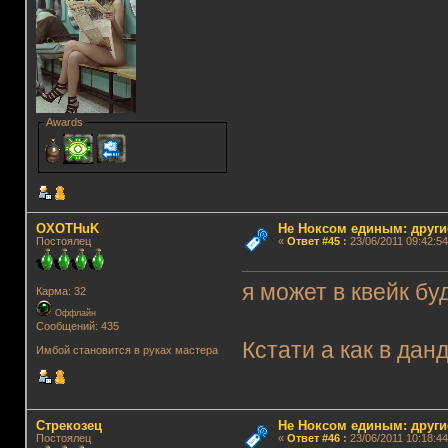
Awards
OXOTHuK
Не Ноксом единым: други
Постоялец
«
Ответ #45
:
23/06/2011 09:42:54
я может в квейк бу
Карма: 32
Оффлайн
Сообщений: 435
Кстати а как в дан
Имбой становится в руках мастера
Стрекозец
Не Ноксом единым: други
Постоялец
«
Ответ #46
:
23/06/2011 10:18:44