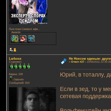
Пью пока Синвент афк...
Awards
Lаrboss
Не Ноксом единым: други
Старожил
«
Ответ #27
:
10/06/2011 22:30:26
Юрий, в тоталлу, 
Карма: 109
Оффлайн
Сообщений: 910
Если в зед, то у м
сетевая поддержка
Вольфенштейн инте