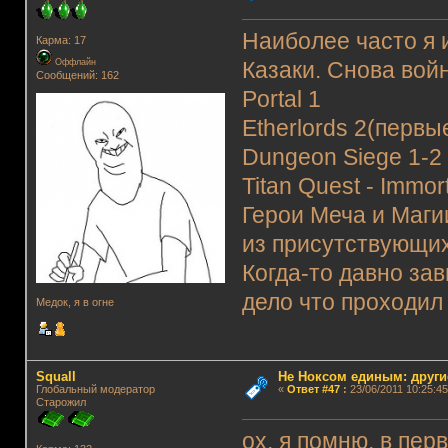
Наиболее часто я и
Карма: 17
Оффлайн
Казаки. Снова вой
Сообщений: 162
Portal 1
Etherlords 2(первы
Dungeon Siege 1-2
Titan Quest - Immor
Герои Меча и Магии
из присутствующих
Когда-то давно за
дело что проходил 
Медок, я в огне
Squall
Не Ноксом единым: други
Глобальный модератор
«
Ответ #47
:
23/06/2011 10:25:45
Старожил
ох, я помню, в пер