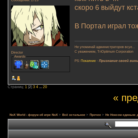
Сообщений: 2729
скоро 6 выйдут кста
В Портал играл то
Не упоминай администраторов всуе...
С уважением, TriOptimum Corporation
Director
Awards
PS:
Покаяние
-
Признание своей вин
Страниц:
1
[
2
]
3
4
...
20
« пр
NoX World - форум об игре NoX
>
Всё остальное
>
Прочее
>
Не Ноксом единым: 