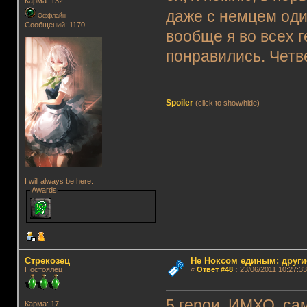
Карма: 132
даже с немцем один
Оффлайн
Сообщений: 1170
вообще я во всех г
понравились. Четве
Spoiler
(click to show/hide)
I will always be here.
Awards
Стрекозец
Не Ноксом единым: други
Постоялец
«
Ответ #48
:
23/06/2011 10:27:33
5 герои, ИМХО, са
Карма: 17