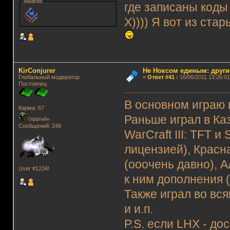
Awards
где записаны коды
Х)))) Я вот из стар
KirConjurer
Не Ноксом единым: други
Глобальный модератор
«
Ответ #41
:
16/06/2011 13:26:01
Постоялец
В основном играю 
Карма: 67
Раньше играл в Каз
Оффлайн
Сообщений: 249
WarCraft III: TFT и 
лицензией), Красн
(oooчень давно), 
User #1234!
к ним дополнения (и
Также играл во вс
и и.п.
P.S. если LHX - до