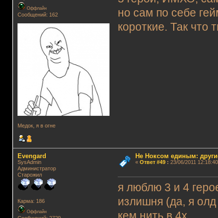
Оффлайн
но сам по себе ге
Сообщений: 162
короткие. Так что 
Медок, я в огне
Evengard
Не Ноксом единым: други
SysAdmin
«
Ответ #49
:
23/06/2011 12:18:40
Администратор
Старожил
я люблю 3 и 4 геро
излишня (да, я олд
Карма: 186
Оффлайн
кем нить в 4х