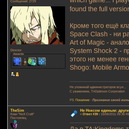
which game... I play
Сообщений: 2729
found the full versio
Кроме того ещё кл
Space Clash - ни 
Art of Magic - анал
System Shock 2 - п
Director
Awards
этого не менее ге
Shogo: Mobile Armor
Не упоминай администраторов всуе...
С уважением, TriOptimum Corporation
PS:
Покаяние
-
Признание своей вин
TheSim
Не Ноксом единым: други
Клан "NoX Craft"
«
Ответ #39
:
16/06/2011 09:36:49
Постоялец