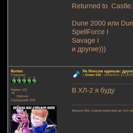
Returned to Castle
Dune 2000 или Dun
SpellForce I
Savage I
и другие)))
Norten
Не Ноксом единым: други
Старожил
«
Ответ #26
:
10/06/2011 22:18:42
В ХЛ-2 я буду
Карма: 101
Оффлайн
Сообщений: 840
Крошка-Маг спамил ракетами до того к