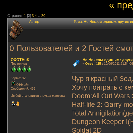
« пр
Страниц:
1
[
2
]
3
4
...
20
Автор
Тема: Не Ноксом единым: другие 
0 Пользователей и 2 Гостей смот
OXOTHuK
Не Ноксом единым: други
Постоялец
«
Ответ #25
:
10/06/2011 21:54:06
Чур я красный Зед..
Карма: 32
Оффлайн
Хочу поиграть с ке
Сообщений: 435
Doom:All Out Wars 2
Имбой становится в руках мастера
Half-life 2: Garry m
Total Annigilation
Dungeon Keeper I(
Soldat 2D