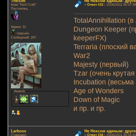
TheSim
Не Ноксом единым: други
Клан "NoX Craft"
«
Ответ #33
:
15/06/2011 00:37:38
Постоялец
TotalAnnihillation
Карма: 31
Dungeon Keeper (п
Оффлайн
keeperFX)
Сообщений: 287
Terraria (плоский в
War2
Majesty (первый)
Tzar (очень крутая
Incubation (весьма
Age of Wonders
Awards
Down of Magic
и пр. и пр.
Lаrboss
Не Ноксом единым: други
Старожил
«
Ответ #34
:
15/06/2011 00:54:41