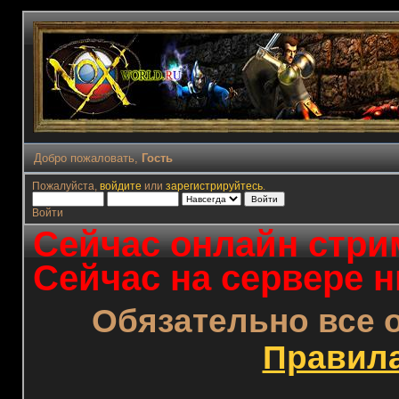
Добро пожаловать,
Гость
Пожалуйста,
войдите
или
зарегистрируйтесь
.
Войти
Сейчас онлайн стрим
Сейчас на сервере н
Обязательно все 
Правил