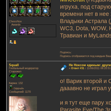
игруха, под старую
времени нет в нее
Владыки Астрала (
ChessNox
Awards
WC3, Dota, WOW, H
Травиан и MyLands
Подпись:
Подпись отображается под каждым Ва
Squall
Не Ноксом единым: други
Глобальный модератор
«
Ответ #31
:
11/06/2011 08:20:51
Старожил
о! Варик второй и
Карма: 132
дааавно не играл у
Оффлайн
Сообщений: 1170
и я тут еще пару х
Parasite Eve/The 3r