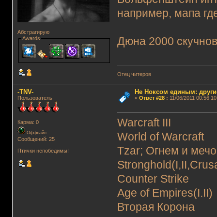
например, мапа где
Абстрагирую
Дюна 2000 скучнов
Awards
Отец читеров
-TNV-
Не Ноксом единым: други
Пользователь
«
Ответ #28
:
11/06/2011 00:56:10
Warcraft III
Карма: 0
Оффлайн
World of Warcraft
Сообщений: 25
Tzar; Огнем и меч
Птички непобедимы!
Stronghold(I,II,Crus
Counter Strike
Age of Empires(I.II)
Вторая Корона