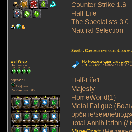
Counter Strike 1.6
Half-Life
The Specialists 3.0
Natural Selection
Spoiler: Самокритичность форумч
EvilWisp
Не Ноксом единым: други
Постоялец
«
Ответ #30
:
11/06/2011 06:39:14
Half-Life1
Карма: 44
Оффлайн
Majesty
Сообщений: 315
HomeWorld(1)
Metal Fatigue (Бол
орбите\земле\подз
Total Annihilation (
MineCraft
(Недавно