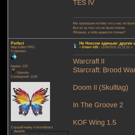
TES IV
Мы проиграли потому что у нас не было
Все из за того что не было птичек.
Яблоков, а тебе нравятся птички?
Perfect
Не Ноксом единым: другие 
Map Editor PRO
«
Ответ #29
:
11/06/2011 01:11:32 »
Старожил
Warcraft II
Карма: 125
Starcraft: Brood Wa
Оффлайн
Сообщений: 1149
Doom II (Skulltag)
In The Groove 2
KOF Wing 1.5
Слушай маму и drum&bass
Awards