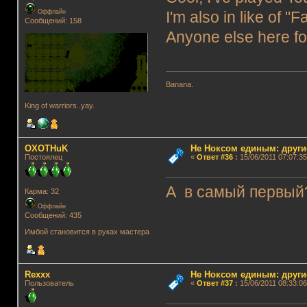
Оффлайн
I'm also in like of 
Сообщений: 158
Anyone else here f
Banana.
King of warriors..yay.
OXOTHuK
Не Ноксом единым: други
Постоялец
«
Ответ #36
:
15/06/2011 07:07:35
А в самый первый
Карма: 32
Оффлайн
Сообщений: 435
Имбой становится в руках мастера
Rexxx
Не Ноксом единым: други
Пользователь
«
Ответ #37
:
15/06/2011 08:33:06