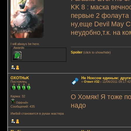
KK 8 : маска вечно
первые 2 фолаута
ну,еще Devil May C
неудобно,т.к. на ко
I will always be here.
Awards
Spoiler
(click to show/hide)
OXOTHuK
Не Ноксом единым: други
Постоялец
«
Ответ #32
:
11/06/2011 09:17:42
О Хомяк! Я тоже п
Карма: 32
Оффлайн
надо
Сообщений: 435
Имбой становится в руках мастера