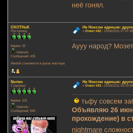
неё гонял.
OXOTHuK
Не Ноксом единым: други
Постоялец
«
Ответ #42
:
23/06/2011 07:47:49
Аууу народ? Моэе
Карма: 32
Оффлайн
Сообщений: 435
Имбой становится в руках мастера
Norten
Не Ноксом единым: други
Старожил
«
Ответ #43
:
23/06/2011 09:33:59
тьфу совсем за
Карма: 101
Оффлайн
Объявляю 26 июн
Сообщений: 840
прохождение) в с
nightmare
сложно