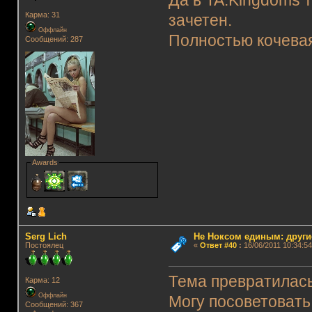
Да в TA:Kingdoms т
Карма: 31
зачетен.
Оффлайн
Полностью кочевая
Сообщений: 287
Awards
Serg Lich
Не Ноксом единым: други
Постоялец
«
Ответ #40
:
16/06/2011 10:34:54
Тема превратилась
Карма: 12
Оффлайн
Могу посоветоват
Сообщений: 367