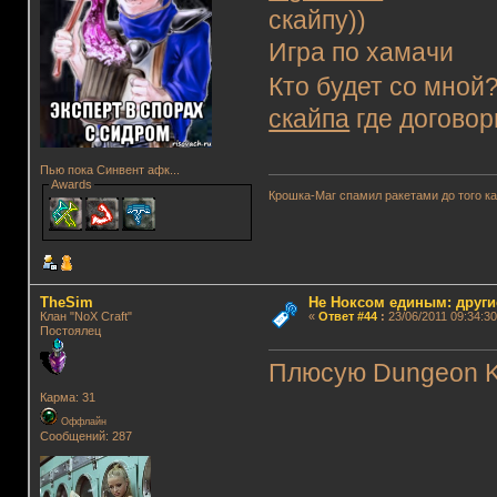
скайпу))
Игра по хамачи
Кто будет со мно
скайпа
где договор
Пью пока Синвент афк...
Awards
Крошка-Маг спамил ракетами до того к
TheSim
Не Ноксом единым: други
Клан "NoX Craft"
«
Ответ #44
:
23/06/2011 09:34:30
Постоялец
Плюсую Dungeon K
Карма: 31
Оффлайн
Сообщений: 287