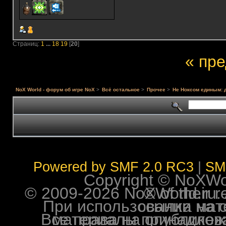
Страниц:
1
...
18
19
[
20
]
« пр
NoX World - форум об игре NoX
>
Всё остальное
>
Прочее
>
Не Ноксом единым: 
Powered by SMF 2.0 RC3
|
SM
Copyright © NoXWorl
© 2009-2026 NoXWorld.ru. All image
При использовании материалов ф
Все права на опубликованные на форуме NoXW