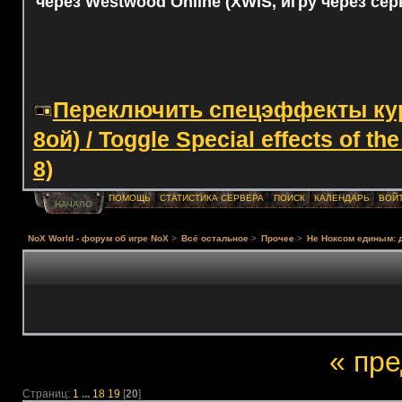
через Westwood Online (XWIS, игру через сер
Переключить спецэффекты курс
8ой) / Toggle Special effects of th
8)
ПОМОЩЬ
СТАТИСТИКА СЕРВЕРА
ПОИСК
КАЛЕНДАРЬ
ВОЙ
НАЧАЛО
NoX World - форум об игре NoX
>
Всё остальное
>
Прочее
>
Не Ноксом единым: 
« пр
Страниц:
1
...
18
19
[
20
]