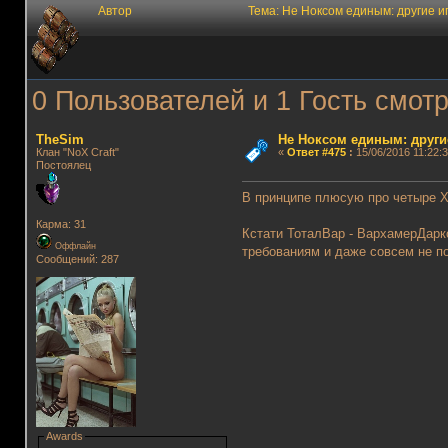
Автор
Тема: Не Ноксом единым: другие 
0 Пользователей и 1 Гость смотр
TheSim
Не Ноксом единым: други
Клан "NoX Craft"
«
Ответ #475
:
15/06/2016 11:22:3
Постоялец
В принципе плюсую про четыре X
Карма: 31
Кстати ТоталВар - ВархамерДарк
Оффлайн
требованиям и даже совсем не п
Сообщений: 287
Awards