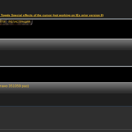
le Special effects of the cursor (not working on IEs prior version 8)
ЙТИ
РЕГИСТРАЦИЯ
тано 351059 раз)