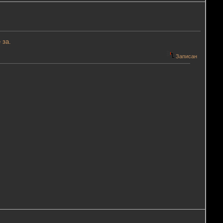
 за.
Записан