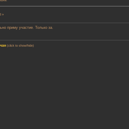
ишка.
8 »
ьно приму участие. Только за.
мчан
(click to show/hide)