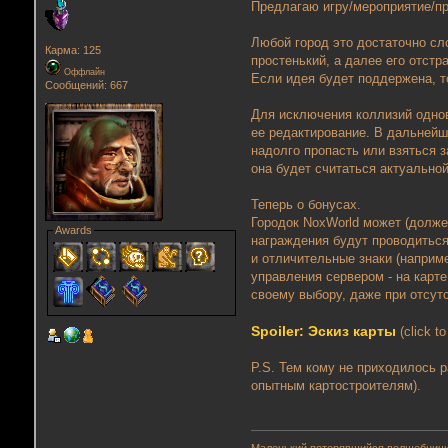
Предлагаю игру/мероприятие/пр
Любой город это достаточно сл
Карма: 125
простенький, а далее его отстр
Оффлайн
Если идея будет поддержена, т
Сообщений: 667
Для исключения коллизий однов
ее редактирование. В дальнейш
надолго пропасть или взяться 
она будет считаться актуальной
Теперь о бонусах.
Городок NoxWorld может (долже
Awards
награждения будут проводиться
и отличительные знаки (наприме
управления сервером - на карт
своему выбору, даже при отсутс
Spoiler: Эскиз карты
(click t
P.S. Тем кому не приходилось р
опытным картостроителям).