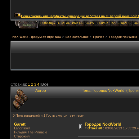
Переключить спецэффекты курсора (не работает на IE версий ниже 8ой) / Togg
ПОМОЩЬ
СТАТИСТИКА СЕРВЕРА
ПОИСК
КАЛЕНДАРЬ
ВО
НАЧАЛО
NoX World - форум об игре NoX
>
Всё остальное
>
Прочее
>
Городок NoxWorld
Страниц:
1
2
3
4
[
Все
]
Автор
Тема: Городок NoxWorld (Прочи
0 Пользователей и 1 Гость смотрят эту тему.
Garett
Городок NoxWorld
Langrisser
«
Ответ #0
:
03/01/2013 15:33:29 »
Гильдия The Pinnacle
Старожил