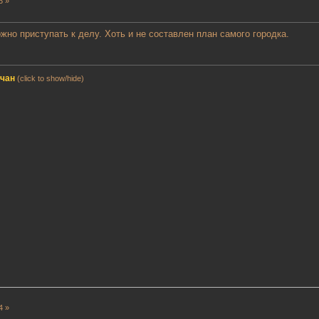
3 »
жно приступать к делу. Хоть и не составлен план самого городка.
мчан
(click to show/hide)
4 »