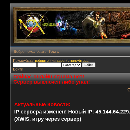
Добро пожаловать,
Гость
Пожалуйста,
войдите
или
зарегистрируйтесь
.
Войти
Сейчас онлайн стрима нет!
Сервер выключен либо упал!
О
Актуальные новости:
IP сервера изменён! Новый IP: 45.144.64.22
(XWIS, игру через сервер)