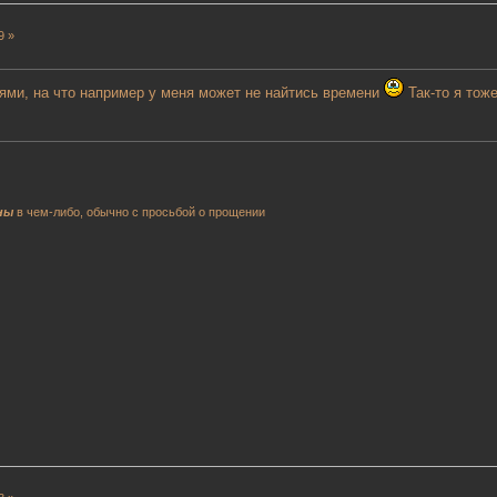
9 »
иями, на что например у меня может не найтись времени
Так-то я тоже
ны
в чем-либо, обычно с просьбой о прощении