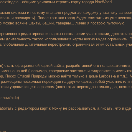
оект/идею - общими усилиями строить карту города NoxWorld.
ожная система и поэтому вначале предлагаю каждому участнику запроек
аивать и расширять). После того как город будет состоять из уже неск
о можно всякие шахты, башни, таверны... лично я построю пыточную.
ременного редактирования карты несколькими участниками, достаточно 
ем длительность такого использования карты нужно будет ограничить.
за глобальные длительные перестройки, ограничивая этим остальных уч
.
н) стать официальной картой сайта, разработанной его пользователями
 именно на ней (например, тавернские застолья и сидропития в честь ка
р, Посох Стихий Природы можно найти только в доме Larboss-а и т.п.).
е размещены несколько переходов на другие карты, любой участник или г
твии управляющего сервером (пока таких переходов только два, позже н
o show/hide)
аботать с редактором карт к Nox-у не рассраиваться, а писать, что и г