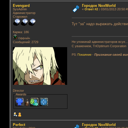
Evengard
Городок NoxWorld
SysAdmin
«
Ответ #2
:
03/01/2013 20:50:4
Администратор
Старожил
Тут "за" надо выражать действ
Карма: 186
Оффлайн
Не упоминай администраторов всуе...
Сообщений: 2729
С уважением, TriOptimum Corporation
PS:
Покаяние
-
Признание своей ви
Director
Awards
Perfect
Городок NoxWorld