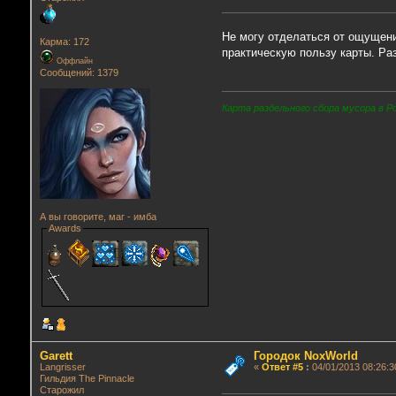
Не могу отделаться от ощущения
Карма: 172
практическую пользу карты. Ра
Оффлайн
Сообщений: 1379
Карта раздельного сбора мусора в Р
А вы говорите, маг - имба
Awards
Garett
Городок NoxWorld
Langrisser
«
Ответ #5
:
04/01/2013 08:26:3
Гильдия The Pinnacle
Старожил