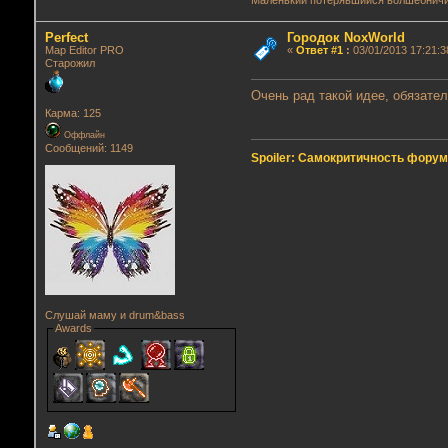
Маленький потерявшийся волшебнич
Perfect
Городок NoxWorld
Map Editor PRO
«
Ответ #1
:
03/01/2013 17:21:3
Старожил
Очень рад такой идее, обязател
Карма: 125
Оффлайн
Сообщений: 1149
Spoiler: Самокритичность фору
Слушай маму и drum&bass
Awards