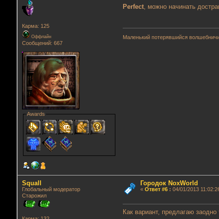
Perfect
, можно начинать достра
Карма: 125
Маленький потерявшийся волшебнич
Оффлайн
Сообщений: 667
Awards
Squall
Городок NoxWorld
Глобальный модератор
«
Ответ #6
:
04/01/2013 11:02:2
Старожил
Как вариант, предлагаю заодно 
Карма: 132