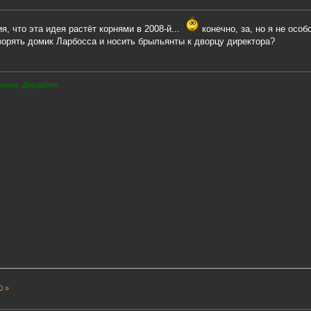
, что эта идея растёт корнями в 2008-й...
конечно, за, но я не осо
зорять домик Ларбосса и носить брыльянты к дворцу директора?
оссии. Дерзайте.
0 »