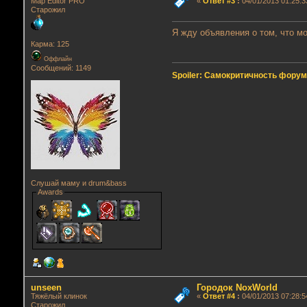
Map Editor PRO
«
Ответ #3
:
04/01/2013 01:25:3
Старожил
Я жду объявления о том, что мо
Карма: 125
Оффлайн
Сообщений: 1149
Spoiler: Самокритичность фору
Слушай маму и drum&bass
Awards
unseen
Городок NoxWorld
Тяжёлый клинок
«
Ответ #4
:
04/01/2013 07:28:5
Старожил