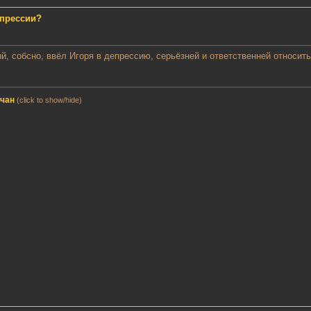
епрессии?
ый, собсно, ввёл Игоря в депрессию, серьёзней и ответственней относи
мчан
(click to show/hide)