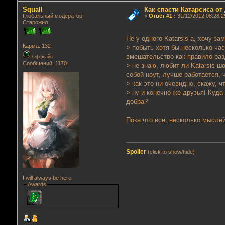
Squall
Как спасти Катарсиса от
Глобальный модератор
«
Ответ #1
:
31/12/2012 08:28:2
Старожил
Не у одного Katarsis-а, хочу з
Карма: 132
> побыть хотя бы несколько ча
вмешательство как правило раз
Оффлайн
Сообщений: 1170
> не знаю, любит ли Katarsis ш
собой ноут, лучше работается, 
> как это ни очевидно, скажу, 
> ну и конечно же друзья! Куда
добра?
Пока что всё, несколько мысле
Spoiler
(click to show/hide)
I will always be here.
Awards