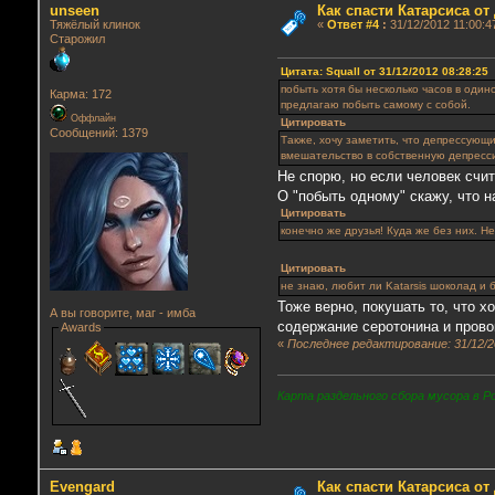
unseen
Как спасти Катарсиса от
Тяжёлый клинок
«
Ответ #4
:
31/12/2012 11:00:4
Старожил
Цитата: Squall от 31/12/2012 08:28:25
побыть хотя бы несколько часов в оди
Карма: 172
предлагаю побыть самому с собой.
Оффлайн
Цитировать
Сообщений: 1379
Также, хочу заметить, что депрессующи
вмешательство в собственную депресси
Не спорю, но если человек счи
О "побыть одному" скажу, что н
Цитировать
конечно же друзья! Куда же без них. Н
Цитировать
не знаю, любит ли Katarsis шоколад и 
Тоже верно, покушать то, что х
А вы говорите, маг - имба
содержание серотонина и пров
Awards
«
Последнее редактирование: 31/12/2
Карта раздельного сбора мусора в Р
Evengard
Как спасти Катарсиса от