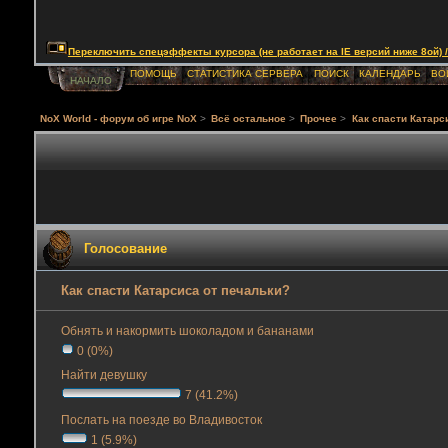
Переключить спецэффекты курсора (не работает на IE версий ниже 8ой) / Togg
ПОМОЩЬ
СТАТИСТИКА СЕРВЕРА
ПОИСК
КАЛЕНДАРЬ
ВО
НАЧАЛО
NoX World - форум об игре NoX
>
Всё остальное
>
Прочее
>
Как спасти Катарс
Голосование
Как спасти Катарсиса от печальки?
Обнять и накормить шоколадом и бананами
0 (0%)
Найти девушку
7 (41.2%)
Послать на поезде во Владивосток
1 (5.9%)