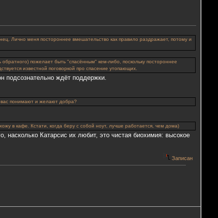
онец. Лично меня постороннее вмешательство как правило раздражает, потому и
ь обратного) пожелает быть "спасённым" кем-либо, поскольку постороннее
ствуется известной поговоркой про спасение утопающих.
 он подсознательно ждёт
поддержки.
ые вас понимают и желают добра?
хожу в кафе. Кстати, когда беру с собой ноут, лучше работается, чем дома)
ого, насколько Катарсис их любит, это чистая биохимия: высокое
Записан