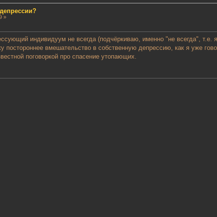
 депрессии?
9 »
ессующий индивидуум не всегда (подчёркиваю, именно "не всегда", т.е.
ку постороннее вмешательство в собственную депрессию, как я уже гов
вестной поговоркой про спасение утопающих.