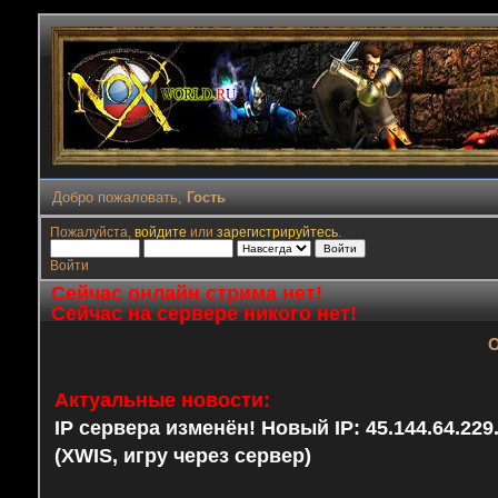
Добро пожаловать,
Гость
Пожалуйста,
войдите
или
зарегистрируйтесь
.
Войти
Сейчас онлайн стрима нет!
Сейчас на сервере никого нет!
О
Актуальные новости:
IP сервера изменён! Новый IP: 45.144.64.22
(XWIS, игру через сервер)