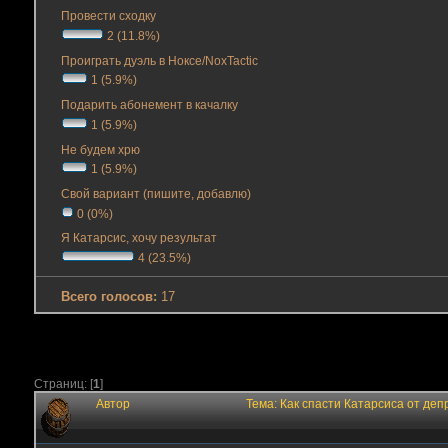
Провести сходку
2 (11.8%)
Проиграть дуэль в Ноксе/NoxTactic
1 (5.9%)
Подарить абонемент в качалку
1 (5.9%)
Не будем хрю
1 (5.9%)
Свой вариант (пишите, добавлю)
0 (0%)
Я Катарсис, хочу результат
4 (23.5%)
Всего голосов:
17
Страниц: [
1
]
Автор
Тема: Как спасти Катарсиса от де