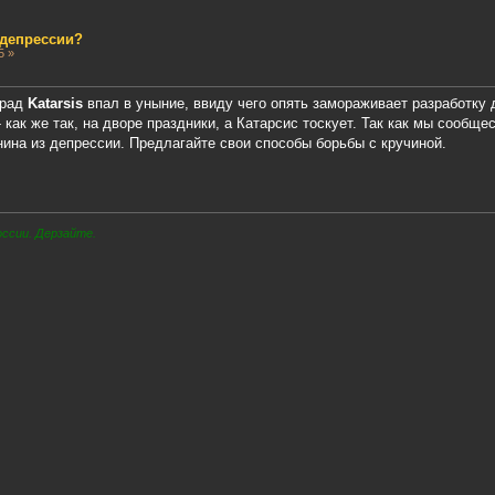
 депрессии?
5 »
мрад
Katarsis
впал в уныние, ввиду чего опять замораживает разработку 
- как же так, на дворе праздники, а Катарсис тоскует. Так как мы соо
ина из депрессии. Предлагайте свои способы борьбы с кручиной.
оссии. Дерзайте.