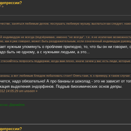
 депрессии?
7 »
ночестве, заняться любимым делом, послушать любимую музыку, выспаться как следует, нак
й индивидуум не всегда (подчёркиваю, именно "не всегда", т.е. я не исключаю возможност
ю, как я уже говорил, может быть раздражительным, если означенный индивидуум руковод
тает нужным упомянуть о проблеме прилюдно, то, что бы он ни говорил,
адо быть не одному, а с нужными людьми, а это...
е стесняйтесь попросить поддержки, когда вам плохо, иначе зачем у вас есть люди, котор
бананы, а вот любимым блюдом побаловать стоит! Опять-таки, я, к примеру, в таком случае 
очется, надо обязательно! А про бананы и шоколад - это не зависит от т
окация выделения эндорфинов.
Подрыв биохимических основ депры.
012 14:05:29 от unseen
»
оссии. Дерзайте.
 депрессии?