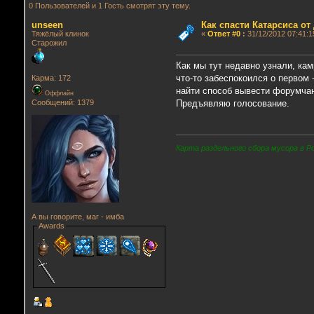
0 Пользователей и 1 Гость смотрят эту тему.
unseen
Как спасти Катарсиса от
Тяжёлый клинок
«
Ответ #0
:
31/12/2012 07:41:1
Старожил
Как мы тут недавно узнали, ка
что-то забеспокоился о первом 
Карма: 172
найти способ вывести форумчан
Оффлайн
Сообщений: 1379
Предъявляю голосование.
Карта раздельного сбора мусора в Р
А вы говорите, маг - имба
Awards