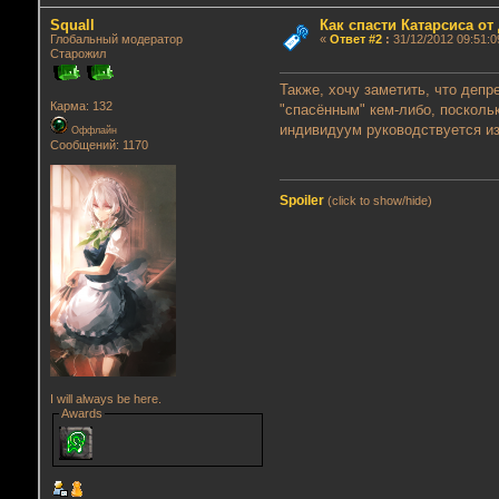
Squall
Как спасти Катарсиса от
Глобальный модератор
«
Ответ #2
:
31/12/2012 09:51:0
Старожил
Также, хочу заметить, что депр
Карма: 132
"спасённым" кем-либо, посколь
индивидуум руководствуется из
Оффлайн
Сообщений: 1170
Spoiler
(click to show/hide)
I will always be here.
Awards