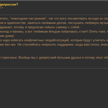
 депрессии?
5 »
аметить, "новогоднее настроение", так что могу посоветовать исходя из с
сов в одиночестве, заняться любимым делом, послушать любимую музыку
дражает, потому и предлагаю побыть самому с собой.
околад и бананы, а вот любимым блюдом побаловать стоит! Опять-таки, я,
чем дома)
что надо избегать конфликтных людей/ситуаций, которые будут угнетать
 же без них. Не стесняйтесь попросить поддержки, когда вам плохо, ин
й спросонья. Вообще мы с депрессией большие друзья и потому опыт об