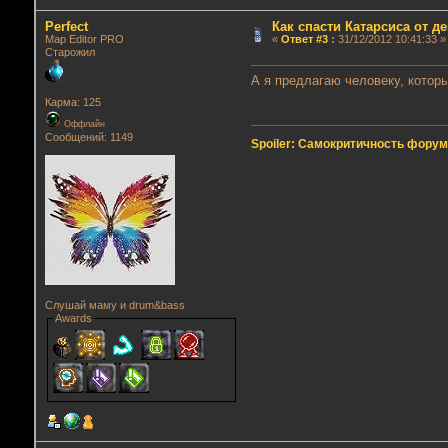
Perfect
Как спасти Катарсиса от д
Map Editor PRO
«
Ответ #3
:
31/12/2012 10:41:33 »
Старожил
А я предлагаю человеку, котор
Карма: 125
Оффлайн
Сообщений: 1149
Spoiler: Самокритичность фору
Слушай маму и drum&bass
Awards