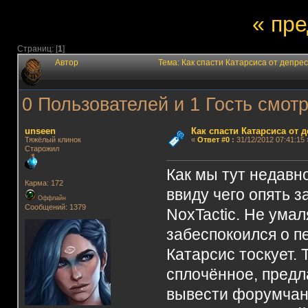
« пр
Страниц: [
1
]
Автор
Тема: Как спасти Катарсиса от депре
0 Пользователей и 1 Гость смотр
unseen
Как спасти Катарсиса от 
Тяжёлый клинок
«
Ответ #0
:
31/12/2012 07:41:15 
Старожил
Как мы тут недавн
Карма: 172
ввиду чего опять 
Оффлайн
Сообщений: 1379
NoxTactic. Не умал
забеспокоился о пе
Катарсис тоскует.
сплочённое, предл
вывести форумчан