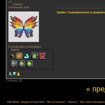
Оффлайн
Сообщений: 1149
Spoiler: Самокритичность форумч
Слушай маму и drum&bass
Awards
Страниц: [
1
]
« пр
NoX World - форум об игре NoX
>
Всё остальное
>
Прочее
>
Как спасти Катарсис