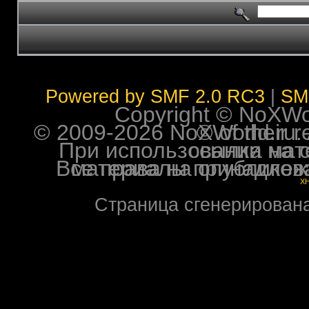
Powered by SMF 2.0 RC3
|
SM
Copyright © NoXWorl
© 2009-2026 NoXWorld.ru. All image
При использовании материалов ф
Все права на опубликованные на форуме NoXW
X
Страница сгенерирована 