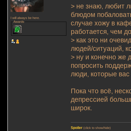
> не знаю, любит 
блюдом побаловать 
I will always be here.
случае хожу в кафе
Awards
работается, чем д
> как это ни очеви
людей/ситуаций, к
> ну и конечно же 
попросить поддержк
люди, которые вас
Пока что всё, нес
депрессией больши
широк.
Spoiler
(click to show/hide)