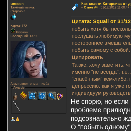
unseen
Как спасти Катарсиса от 
Тяжёлый клинок
«
Ответ #4
:
31/12/2012 11:00:47 
Старожил
Цитата: Squall от 31/12
Карма: 172
побыть хотя бы несколь
Оффлайн
послушать любимую музы
Сообщений: 1379
постороннее вмешатель
побыть самому с собой.
Цитировать
Также, хочу заметить, 
именно "не всегда", т.
"спасённым" кем-либо,
А вы говорите, маг - имба
депрессию, как я уже г
Awards
индивидуум руководств
Не спорю, но если
проблеме прилюдно,
подсознательно ж
О "побыть одному"