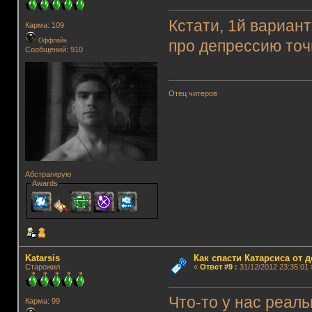
Кстати, 1й вариант
Карма: 109
Оффлайн
про депрессию то
Сообщений: 910
Отец читеров
Абстрагирую
Awards
Katarsis
Как спасти Катарсиса от 
Старожил
«
Ответ #9
:
31/12/2012 23:35:01 
Что-то у нас реаль
Карма: 99