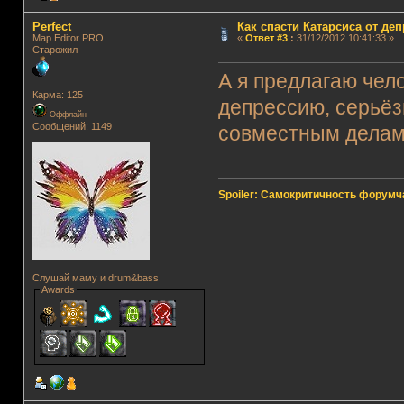
Perfect
Как спасти Катарсиса от де
Map Editor PRO
«
Ответ #3
:
31/12/2012 10:41:33 »
Старожил
А я предлагаю чело
Карма: 125
депрессию, серьёз
Оффлайн
Сообщений: 1149
совместным делам
Spoiler: Самокритичность форумч
Слушай маму и drum&bass
Awards