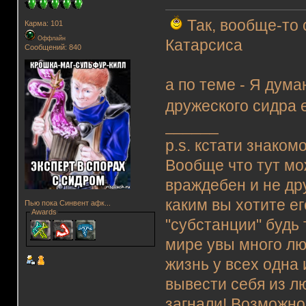
Так, вообще-то 
Карма: 101
Оффлайн
Катарсиса
Сообщений: 840
а по теме - Я дум
дружеского сидра 
______
p.s. кстати знаком
Вообще что тут мо
враждебен и не др
каким вы хотите е
Пью пока Синвент афк...
Awards
"субстанции" будь 
мире увы много лю
жизнь у всех одна
вывести себя из л
загнали! Возможно 