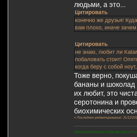
людьми, а это...
Цитировать
конечно же друзья! Куд
вам плохо, иначе зачем
Цитировать
не знаю, любит ли Kat
побаловать стоит! Опять
когда беру с собой ноут
Тоже верно, покуша
бананы и шоколад -
их любит, это чис
серотонина и про
биохимических осн
«
Последнее редактирование: 31/12/201
Карта раздельного сбора мусора в Рос