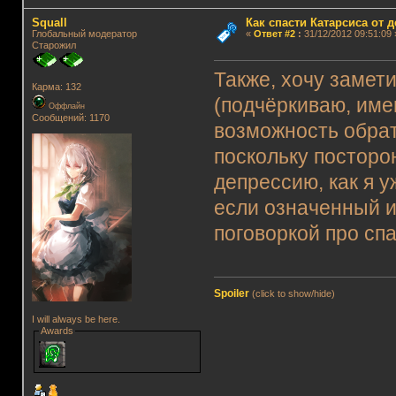
Squall
Как спасти Катарсиса от 
Глобальный модератор
«
Ответ #2
:
31/12/2012 09:51:09 
Старожил
Также, хочу замет
Карма: 132
(подчёркиваю, имен
Оффлайн
Сообщений: 1170
возможность обрат
поскольку посторо
депрессию, как я 
если означенный и
поговоркой про сп
Spoiler
(click to show/hide)
I will always be here.
Awards