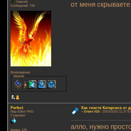
Оффлайн
от меня скрываете,
Сообщений: 726
Возрождение
Awards
Perfect
Как спасти Катарсиса от 
Map Editor PRO
«
Ответ #10
:
25/03/2015 11:37:51
Старожил
алло, нужно прост
Карма: 125