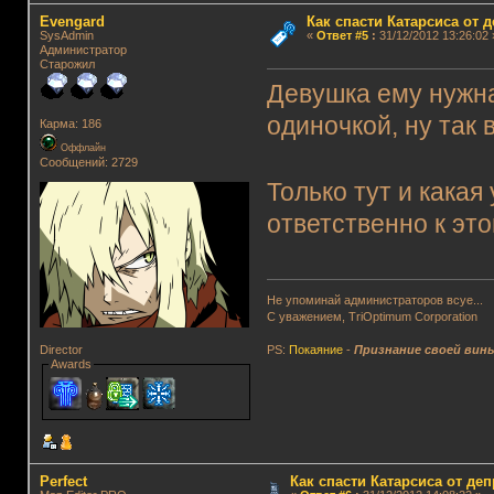
Evengard
Как спасти Катарсиса от 
SysAdmin
«
Ответ #5
:
31/12/2012 13:26:02 
Администратор
Старожил
Девушка ему нужна
одиночкой, ну так 
Карма: 186
Оффлайн
Сообщений: 2729
Только тут и какая
ответственно к это
Не упоминай администраторов всуе...
С уважением, TriOptimum Corporation
PS:
Покаяние
-
Признание своей вин
Director
Awards
Perfect
Как спасти Катарсиса от де