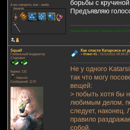
борьбы с кручиной
А вы говорите, маг - имба
Awards
Предъявляю голос
Карта раздельного сбора мусора в Рос
Squall
Как спасти Катарсиса от 
Глобальный модератор
«
Ответ #1
:
31/12/2012 08:28:25 
Старожил
Не у одного Katars
Карма: 132
так что могу посов
Оффлайн
Сообщений: 1170
вещей:
> побыть хотя бы н
любимым делом, п
следует, наконец.
правило раздражае
собой.