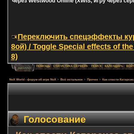
через Westwood Online (XWIS, игру через сер
Переключить спецэффекты курс
8ой) / Toggle Special effects of th
8)
ПОМОЩЬ
СТАТИСТИКА СЕРВЕРА
ПОИСК
КАЛЕНДАРЬ
ВОЙ
НАЧАЛО
NoX World - форум об игре NoX
>
Всё остальное
>
Прочее
>
Как спасти Катарсис
Голосование