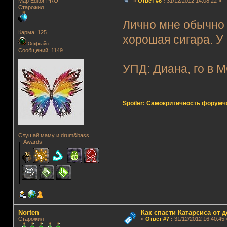
Map Editor PRO
«
Ответ #6
:
31/12/2012 14:08:22 »
Старожил
Лично мне обычно 
Карма: 125
хорошая сигара. У
Оффлайн
Сообщений: 1149
УПД: Диана, го в М
Spoiler: Самокритичность форумч
Слушай маму и drum&bass
Awards
Norten
Как спасти Катарсиса от 
Старожил
«
Ответ #7
:
31/12/2012 16:40:45 