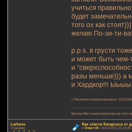
учиться правильно
будет замечательно
того ох как стоят)
желаю По-зи-ти-ва
p.p.s. в грусти то
и может быть чем-
и "сверхспособност
разы меньше))) а 
и Хардкор!!! Ыыыы
«
Последнее редактирование: 31/12/201
Крошка-Маг спамил ракетами до того к
Lаrboss
Как спасти Катарсиса от 
Старожил
«
Ответ #8
:
31/12/2012 22:13:28 