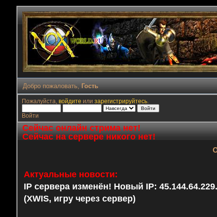
Добро пожаловать,
Гость
Пожалуйста,
войдите
или
зарегистрируйтесь
.
Войти
Сейчас онлайн стрима нет!
Сейчас на сервере никого нет!
О
Актуальные новости:
IP сервера изменён! Новый IP: 45.144.64.22
(XWIS, игру через сервер)