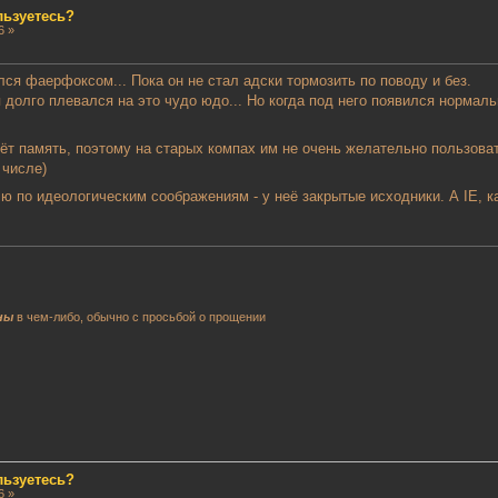
льзуетесь?
6 »
ся фаерфоксом... Пока он не стал адски тормозить по поводу и без.
 долго плевался на это чудо юдо... Но когда под него появился нормал
рёт память, поэтому на старых компах им не очень желательно пользоват
 числе)
ю по идеологическим соображениям - у неё закрытые исходники. А IE, к
ны
в чем-либо, обычно с просьбой о прощении
льзуетесь?
6 »