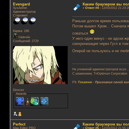
Evengard
Каким браузером вы по
SysAdmin
«
Ответ #4
:
12/03/2012 21:23:2
Администратор
Старожил
Раньше долгое время пользовал
Потом вышел Хром... Сначала я
Карма: 186
соваться
Оффлайн
У него один минус - он адски ж
Сообщений: 2729
синхронизация через Гугл в том
Оперой не пользуюсь и не любл
Не упоминай администраторов всуе...
С уважением, TriOptimum Corporation
PS:
Покаяние
-
Признание своей ви
Director
Awards
Perfect
Каким браузером вы по
Map Editor PRO
«
Ответ #5
:
12/03/2012 21:55:1