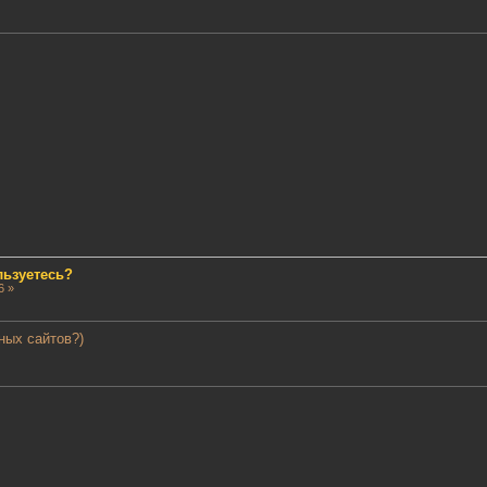
льзуетесь?
6 »
ных сайтов?)