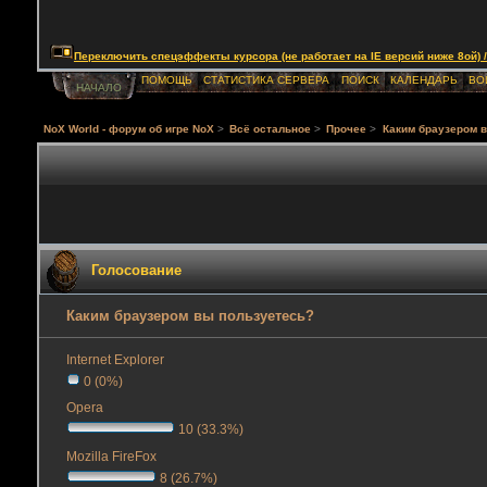
Переключить спецэффекты курсора (не работает на IE версий ниже 8ой) / Togg
ПОМОЩЬ
СТАТИСТИКА СЕРВЕРА
ПОИСК
КАЛЕНДАРЬ
ВО
НАЧАЛО
NoX World - форум об игре NoX
>
Всё остальное
>
Прочее
>
Каким браузером 
Голосование
Каким браузером вы пользуетесь?
Internet Explorer
0 (0%)
Opera
10 (33.3%)
Mozilla FireFox
8 (26.7%)