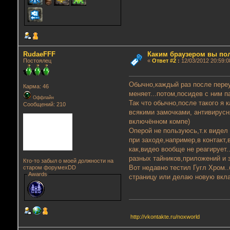
RudaeFFF
Каким браузером вы по
Постоялец
«
Ответ #2
:
12/03/2012 20:59:0
Обычно,каждый раз после переу
Карма: 46
меняет...потом,посидев с ним п
Оффлайн
Так что обычно,после такого я 
Сообщений: 210
всякими замочками, антивирусн
включённом компе)
Оперой не пользуюсь,т.к видел
при заходе,например,в контакт,
как,видео вообще не реагирует
разных тайников,приложений и 
Кто-то забыл о моей должности на
Вот недавно тестил Гугл Хром..
старом форумеxDD
Awards
страницу или делаю новую вкла
http://vkontakte.ru/noxworld