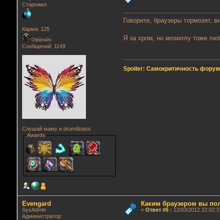
Старожил
Говорите, браузеры тормозят, в
Карма: 125
Я за хром, но мозиллу тоже лю
Оффлайн
Сообщений: 1149
Spoiler: Самокритичность фору
Слушай маму и drum&bass
Awards
Evengard
Каким браузером вы по
SysAdmin
«
Ответ #6
:
12/03/2012 22:02:3
Администратор