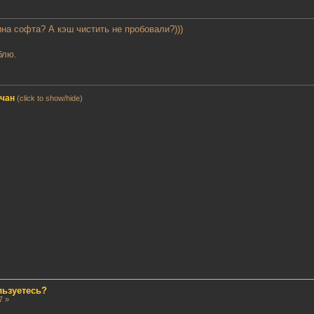
ина софта? А кэш чистить не пробовали?)))
блю.
мчан
(click to show/hide)
льзуетесь?
7 »