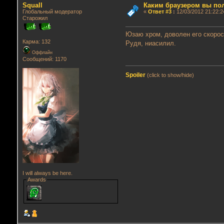
Squall
Каким браузером вы по
Глобальный модератор
«
Ответ #3
:
12/03/2012 21:22:2
Старожил
Юзаю хром, доволен его скоро
Карма: 132
Рудя, ниасилил.
Оффлайн
Сообщений: 1170
Spoiler
(click to show/hide)
I will always be here.
Awards