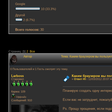
Google
10 (33.3%)
Другой
2 (6.7%)
Всего голосов:
30
Страниц: [
1
]
2
Все
Автор
Тема: Каким браузером вы пользуе
0 Пользователей и 1 Гость смотрят эту тему.
Lаrboss
Каким браузером вы по
Старожил
«
Ответ #0
:
12/03/2012 20:07:4
Планирую создать одну интерес
Карма: 109
Оффлайн
Если вас не затруднит, пожалуй
Сообщений: 910
Ps. Прощу прощения, если подо