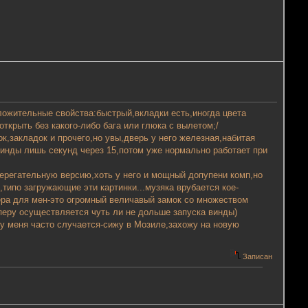
ложительные свойства:быстрый,вкладки есть,иногда цвета
открыть без какого-либо бага или глюка с вылетом;/
к,закладок и прочего,но увы,дверь у него железная,набитая
винды лишь секунд через 15,потом уже нормально работает при
берегательную версию,хоть у него и мощный допупени комп,но
,типо загружающие эти картинки...музяка врубается кое-
пера для мен-это огромный величавый замок со множеством
Оперу осуществляется чуть ли не дольше запуска винды)
рь у меня часто случается-сижу в Мозиле,захожу на новую
Записан