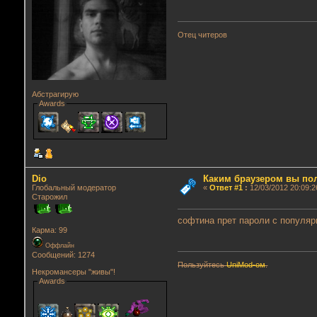
Отец читеров
Абстрагирую
Awards
Dio
Каким браузером вы по
Глобальный модератор
«
Ответ #1
:
12/03/2012 20:09:2
Старожил
софтина прет пароли с популяр
Карма: 99
Оффлайн
Сообщений: 1274
Пользуйтесь
UniMod-ом
.
Некромансеры "живы"!
Awards