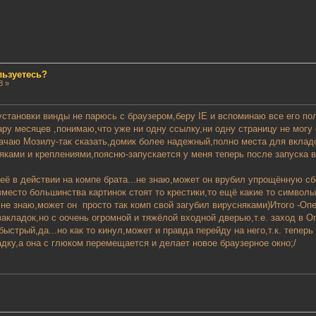
льзуетесь?
8 »
становки винды не парюсь с браузером,беру IE и вспоминаю все его по
ару месяцев ,понимаю,что уже ни одну ссылку,ни одну страницу не могу 
качаю Мозилу-так сказать,домик более надежный,полно места для вкладо
яками и креплениями,поясню-запускается у меня теперь после запуска 
 её в действии на компе брата...не знаю,может он врубил упрощённую с
вместо большинства картинок стоят то крестики,то ещё какие то символы
..не знаю,может он просто так комп свой загубил вирусняками)Итого -О
закладок,но с оочень огромной и тяжёлой входной дверью,т.е. заход в 
быстрый,да...но как то кинул,может и правда перейду на него,т.к. тепе
дку,а она с глюком перемещается и делает новое браузерное окно;/