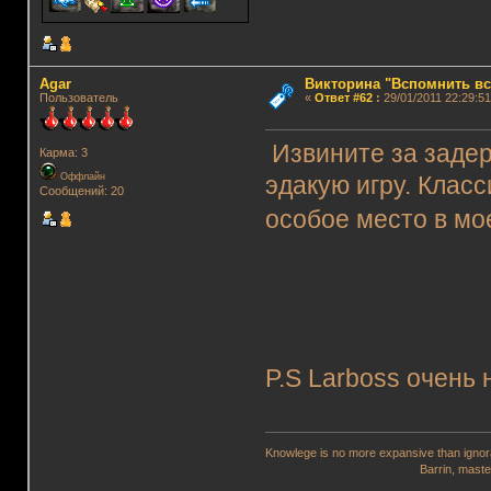
Agar
Викторина "Вспомнить вс
Пользователь
«
Ответ #62
:
29/01/2011 22:29:51
Извините за задер
Карма: 3
Оффлайн
эдакую игру. Клас
Сообщений: 20
особое место в м
P.S Larboss очень
Knowlege is no more expansive than ignora
Barrin, master wi