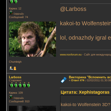
@Larboss
Карма: 12
Оффлайн
Сообщений: 74
kakoi-to Wolfenstei
lol, odnazhdy igral e
www.noxforum.eu
- Сайт для международ
Chumleigh
Lаrboss
Викторина "Вспомнить вс
Старожил
«
Ответ #74
:
02/02/2011 01:30:08
Цитата: Xephistagoras 
Карма: 109
Оффлайн
Сообщений: 910
kakoi-to Wolfenstein 3D?