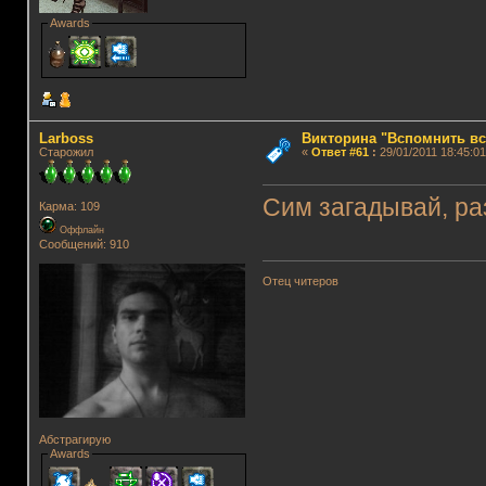
Awards
Lаrboss
Викторина "Вспомнить вс
Старожил
«
Ответ #61
:
29/01/2011 18:45:01
Сим загадывай, ра
Карма: 109
Оффлайн
Сообщений: 910
Отец читеров
Абстрагирую
Awards