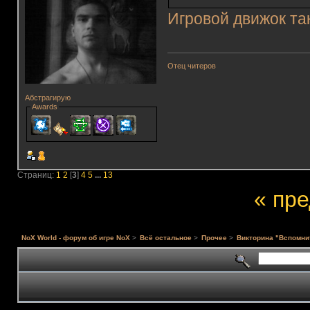
Игровой движок та
Отец читеров
Абстрагирую
Awards
Страниц:
1
2
[
3
]
4
5
...
13
« пр
NoX World - форум об игре NoX
>
Всё остальное
>
Прочее
>
Викторина "Вспомни