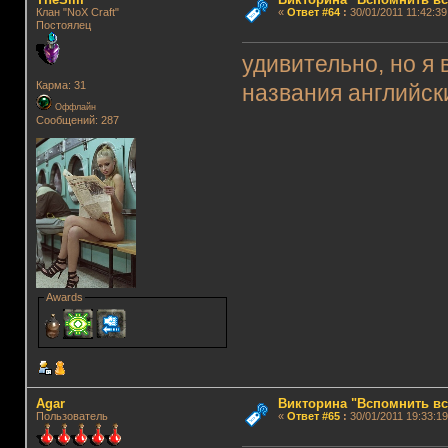
Клан "NoX Craft"
«
Ответ #64
:
30/01/2011 11:42:39
Постоялец
удивительно, но я 
Карма: 31
названия английск
Оффлайн
Сообщений: 287
Awards
Agar
Викторина "Вспомнить вс
Пользователь
«
Ответ #65
:
30/01/2011 19:33:19