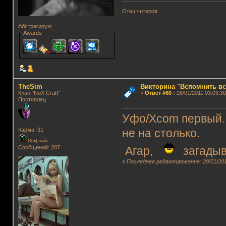
Отец читеров
Абстрагирую
Awards
TheSim
Викторина "Вспомнить вс
Клан "NoX Craft"
«
Ответ #60
:
28/01/2011 03:03:30
Постоялец
Уфо/Xcom первый.
Карма: 31
не на столько.
Оффлайн
Сообщений: 287
Агар,
загадыв
«
Последнее редактирование: 28/01/201