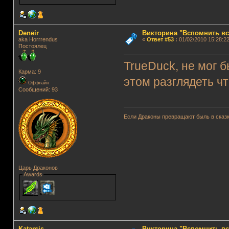
Deneir
Викторина "Вспомнить вс
aka Horrrendus
«
Ответ #53
:
01/02/2010 15:28:22
Постоялец
TrueDuck, не мог 
Карма: 9
этом разглядеть ч
Оффлайн
Сообщений: 93
Если Драконы превращают быль в сказк
Царь Драконов
Awards
Katarsis
Викторина "Вспомнить вс