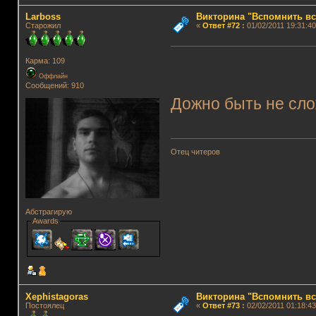
Lаrboss
Викторина "Вспомнить вс
Старожил
«
Ответ #72
:
01/02/2011 19:31:40
Карма: 109
Оффлайн
Сообщений: 910
Дожно быть не сл
Отец читеров
Абстрагирую
Awards
Xephistagoras
Викторина "Вспомнить вс
Постоялец
«
Ответ #73
:
02/02/2011 01:18:43