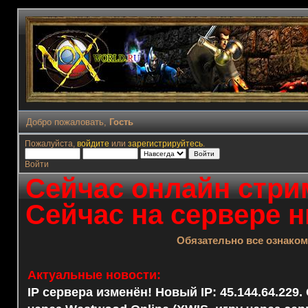
Добро пожаловать,
Гость
Пожалуйста,
войдите
или
зарегистрируйтесь
.
Войти
Сейчас онлайн стрим
Сейчас на сервере н
Обязательно все ознако
Актуальные новости:
IP сервера изменён! Новый IP: 45.144.64.229