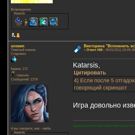
Возрождение
Awards
unseen
Викторина "Вспомнить вс
Тяжёлый клинок
«
Ответ #68
:
30/01/2011 20:09:38
Старожил
Katarsis,
Карма: 172
Цитировать
Оффлайн
Сообщений: 1379
4) Если после 5 отгадо
говорящий скриншот
Игра довольно изве
Карта раздельного сбора мусора в Рос
А вы говорите, маг - имба
Awards