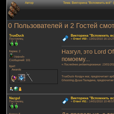
Автор
Тема: Викторина "Вспомнить всё" 
0 Пользователей и 2 Гостей смот
TrueDuck
Викторина "Вспомнить вс
Постоялец
«
Ответ #50
:
13/01/2010 16:13:27
Назгул, это Lord Of
Карма: 2
Оффлайн
помоему...
Сообщений: 101
«
Последнее редактирование: 13/01/201
Кря!!
Awards
TrueDuck-Колдун маг, предпочитает арб
Ghostring-Душа Паладина, предпочитае
Nazgul
Викторина "Вспомнить вс
Постоялец
«
Ответ #51
:
14/01/2010 10:48:57