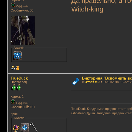
Да правельно, а точ
Карма: 5
Оффлайн
Witch-king
Сообщений: 86
Awards
TrueDuck
Викторина "Вспомнить вс
Постоялец
«
Ответ #52
:
14/01/2010 15:32:58
Карма: 2
Оффлайн
Сообщений: 101
TrueDuck-Колдун маг, предпочитает арб
Ghostring-Душа Паладина, предпочитае
Кря!!
Awards