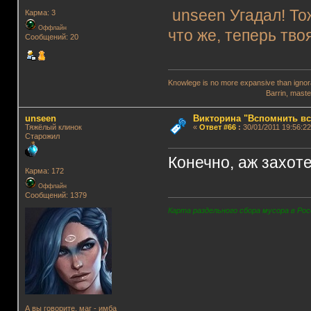
unseen Угадал! Т
Карма: 3
Оффлайн
что же, теперь тво
Сообщений: 20
Knowlege is no more expansive than ignora
Barrin, master wi
unseen
Викторина "Вспомнить вс
Тяжёлый клинок
«
Ответ #66
:
30/01/2011 19:56:22
Старожил
Конечно, аж захот
Карма: 172
Оффлайн
Сообщений: 1379
Карта раздельного сбора мусора в Рос
А вы говорите, маг - имба