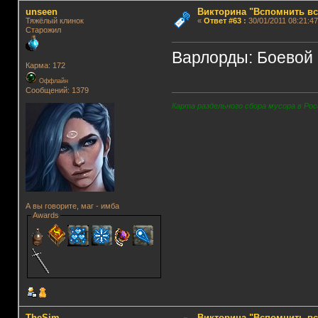
unseen
Викторина "Вспомнить вс
Тяжёлый клинок
«
Ответ #63
:
30/01/2011 08:21:47
Старожил
Варлорды: Боевой Кл
Карма: 172
Оффлайн
Сообщений: 1379
Карта раздельного сбора мусора в Рос
А вы говорите, маг - имба
Awards
TheSim
Викторина "Вспомнить вс