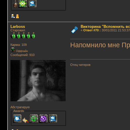
Lаrboss
Викторина "Вспомнить вс
Старожил
«
Ответ #70
:
30/01/2011 21:53:37
Напомнило мне Пр
Карма: 109
Оффлайн
Сообщений: 910
Отец читеров
Абстрагирую
Awards