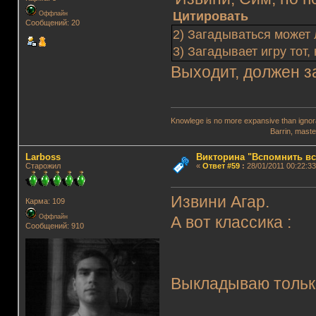
Цитировать
Оффлайн
Сообщений: 20
2) Загадываться может 
3) Загадывает игру тот
Выходит, должен з
Knowlege is no more expansive than ignora
Barrin, master wi
Lаrboss
Викторина "Вспомнить вс
Старожил
«
Ответ #59
:
28/01/2011 00:22:33
Извини Агар.
Карма: 109
Оффлайн
А вот классика :
Сообщений: 910
Выкладываю только