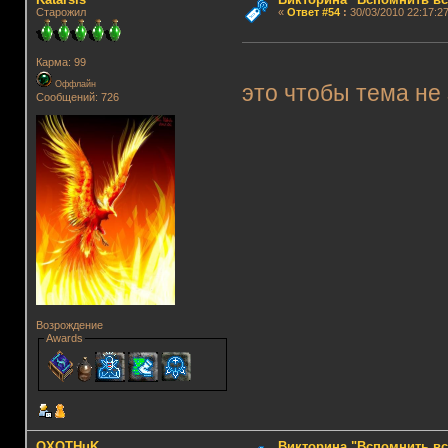
Старожил
«
Ответ #54
:
30/03/2010 22:17:27
Карма: 99
Оффлайн
это чтобы тема не
Сообщений: 726
Возрождение
Awards
OXOTHuK
Викторина "Вспомнить вс