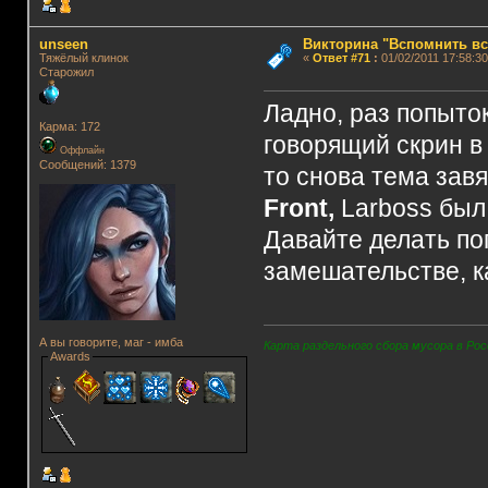
unseen
Викторина "Вспомнить вс
Тяжёлый клинок
«
Ответ #71
:
01/02/2011 17:58:30
Старожил
Ладно, раз попыток
Карма: 172
говорящий скрин в 
Оффлайн
Сообщений: 1379
то снова тема завя
Front,
Larboss был
Давайте делать поп
замешательстве, к
А вы говорите, маг - имба
Карта раздельного сбора мусора в Рос
Awards