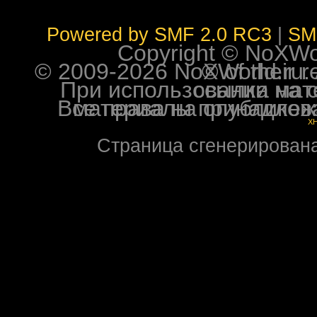
Powered by SMF 2.0 RC3
|
SM
Copyright © NoXWorl
© 2009-2026 NoXWorld.ru. All image
При использовании материалов ф
Все права на опубликованные на форуме NoXW
X
Страница сгенерирована 