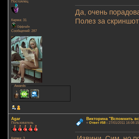
Постоялец
Да, очень порадов
Полез за скриншот
Карма: 31
Оффлайн
Сообщений: 287
Awards
Agar
Викторина "Вспомнить вс
Пользователь
«
Ответ #58
:
27/01/2011 16:08:15
Извини, Сим, но п
Карма: 3