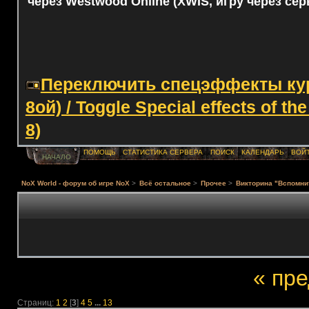
через Westwood Online (XWIS, игру через сер
Переключить спецэффекты курс
8ой) / Toggle Special effects of th
8)
ПОМОЩЬ
СТАТИСТИКА СЕРВЕРА
ПОИСК
КАЛЕНДАРЬ
ВОЙ
НАЧАЛО
NoX World - форум об игре NoX
>
Всё остальное
>
Прочее
>
Викторина "Вспомни
« пр
Страниц:
1
2
[
3
]
4
5
...
13