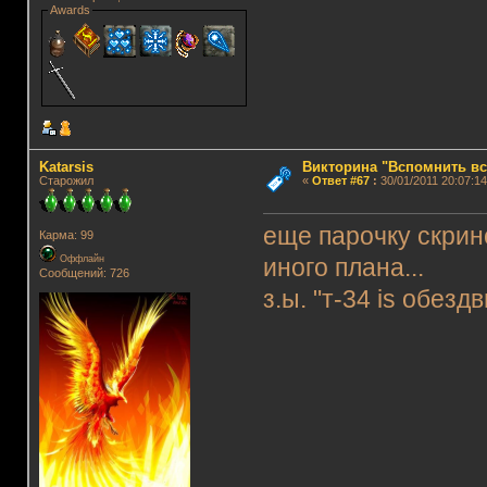
Awards
Katarsis
Викторина "Вспомнить вс
Старожил
«
Ответ #67
:
30/01/2011 20:07:14
еще парочку скрин
Карма: 99
Оффлайн
иного плана...
Сообщений: 726
з.ы. "т-34 is обез