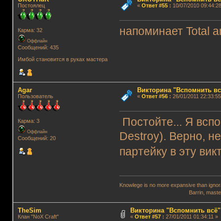
Постоялец
«
Ответ #55
:
10/07/2010 09:44:28
напоминает Total an
Карма: 32
Оффлайн
Сообщений: 435
Имбой становится в руках мастера
Agar
Викторина "Вспомнить вс
Пользователь
«
Ответ #56
:
26/01/2011 22:33:55
Постойте... Я вспомн
Карма: 3
Оффлайн
Destroy). Верно, н
Сообщений: 20
партейку в эту ви
Knowlege is no more expansive than ignora
Barrin, master wi
TheSim
Викторина "Вспомнить всё"
Клан "NoX Craft"
«
Ответ #57
:
27/01/2011 01:34:11 »