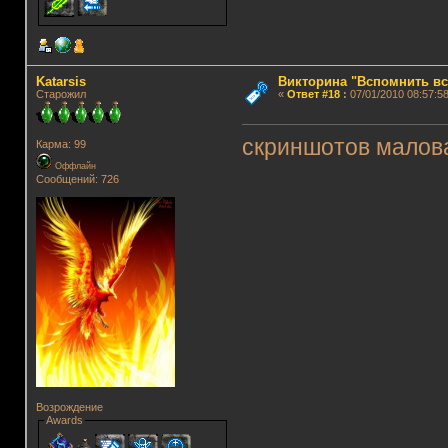
Katarsis
Викторина "Вспомнить вс
Старожил
«
Ответ #18
:
07/01/2010 08:57:58
скриншотов мало
Карма: 99
Оффлайн
Сообщений: 726
Возрождение
Awards