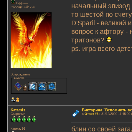
Оффлайн
начальный эпизод о
Сообщений: 726
то шестой по счету
D'Sparil - великий
вопрос к афтору - 
тритонов?
ps. игра всего детст
Возрождение
Awards
Katarsis
Викторина "Вспомнить вс
Старожил
«
Ответ #3
:
31/12/2009 11:45:09 
блин со своей зага
Карма: 99