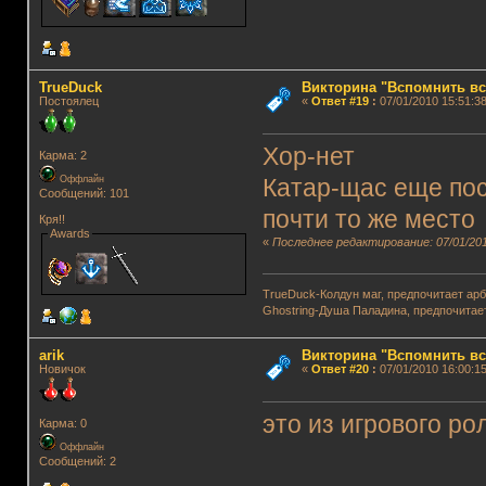
TrueDuck
Викторина "Вспомнить вс
Постоялец
«
Ответ #19
:
07/01/2010 15:51:38
Хор-нет
Карма: 2
Оффлайн
Катар-щас еще по
Сообщений: 101
почти то же место
Кря!!
Awards
«
Последнее редактирование: 07/01/201
TrueDuck-Колдун маг, предпочитает арб
Ghostring-Душа Паладина, предпочитае
arik
Викторина "Вспомнить вс
Новичок
«
Ответ #20
:
07/01/2010 16:00:15
это из игрового ро
Карма: 0
Оффлайн
Сообщений: 2