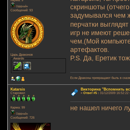
Карма: 9
скриншоты (отчего 
Оффлайн
Сообщений: 93
задумывался чем ж
перчатки выглядя
игр не имеют решен
чем.(Мой компьюте
артефактов.
Царь Драконов
P.S. Да, Еретик то
Awards
Если Драконы превращают быль в сказк
Katarsis
Викторина "Вспомнить вс
Старожил
«
Ответ #5
:
31/12/2009 16:52:22 
не нашел ничего л
Карма: 99
Оффлайн
Сообщений: 726