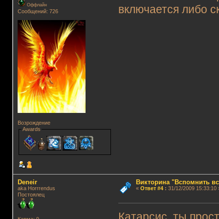
Оффлайн
включается либо с
Сообщений: 726
Возрождение
Awards
Deneir
Викторина "Вспомнить вс
aka Horrrendus
«
Ответ #4
:
31/12/2009 15:33:10 
Постоялец
Катарсис, ты прос