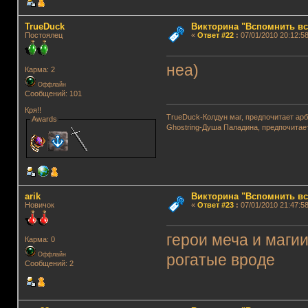
TrueDuck
Викторина "Вспомнить вс
Постоялец
«
Ответ #22
:
07/01/2010 20:12:58
неа)
Карма: 2
Оффлайн
Сообщений: 101
Кря!!
TrueDuck-Колдун маг, предпочитает арб
Awards
Ghostring-Душа Паладина, предпочитае
arik
Викторина "Вспомнить вс
Новичок
«
Ответ #23
:
07/01/2010 21:47:58
герои меча и магии
Карма: 0
Оффлайн
рогатые вроде
Сообщений: 2