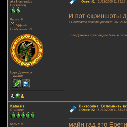
aka Horrrendus
«
Ответ #1
:
31/12/2009 11:23:18 
Постоялец
И вот скриншоты д
Карма: 9
«
Последнее редактирование: 31/12/200
Оффлайн
Сообщений: 93
Если Драконы превращают быль в сказк
Царь Драконов
Awards
Katarsis
Викторина "Вспомнить вс
Старожил
«
Ответ #2
:
31/12/2009 11:33:27 
майн гад это Ерети
Карма: 99