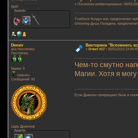
«
Последнее редактирование: 06/01/201
Кря!!
Awards
TrueDuck-Колдун маг, предпочитает арб
Ghostring-Душа Паладина, предпочитае
Deneir
Викторина "Вспомнить вс
aka Horrrendus
«
Ответ #17
:
06/01/2010 23:06:43
Постоялец
Чем-то смутно нап
Карма: 9
Магии. Хотя я могу
Оффлайн
Сообщений: 93
Если Драконы превращают быль в сказк
Царь Драконов
Awards