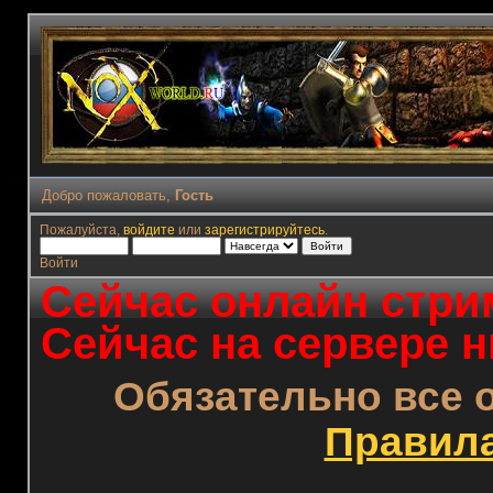
Добро пожаловать,
Гость
Пожалуйста,
войдите
или
зарегистрируйтесь
.
Войти
Сейчас онлайн стрим
Сейчас на сервере н
Обязательно все 
Правил