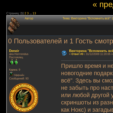
« пр
Страниц: [
1
]
2
3
...
13
Автор
Тема: Викторина "Вспомнить всё" 
0 Пользователей и 1 Гость смотр
Deneir
Викторина "Вспомнить вс
aka Horrrendus
«
Ответ #0
:
31/12/2009 11:20:05 »
Постоялец
Пришло время и н
Карма: 9
новогодние подарк
Оффлайн
Сообщений: 93
всё". Здесь вы см
не забыть про нас
или любой другой
скриншоты из разн
как Нокс) и загады