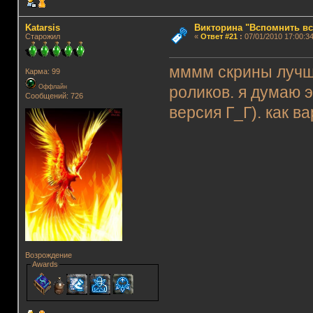
Katarsis
Викторина "Вспомнить вс
Старожил
«
Ответ #21
:
07/01/2010 17:00:34
мммм скрины лучше
Карма: 99
Оффлайн
роликов. я думаю э
Сообщений: 726
версия Г_Г). как в
Возрождение
Awards