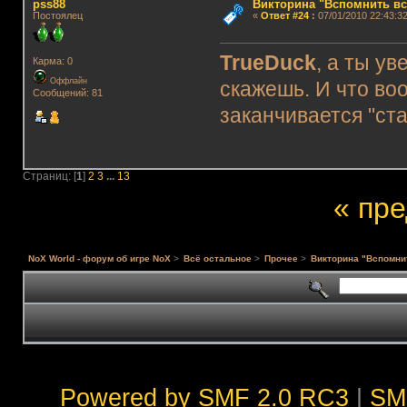
pss88
Викторина "Вспомнить вс
Постоялец
«
Ответ #24
:
07/01/2010 22:43:32
TrueDuck
, а ты ув
Карма: 0
Оффлайн
скажешь. И что во
Сообщений: 81
заканчивается "ст
Страниц: [
1
]
2
3
...
13
« пр
NoX World - форум об игре NoX
>
Всё остальное
>
Прочее
>
Викторина "Вспомни
Powered by SMF 2.0 RC3
|
SM