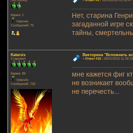
Постоялец
«
Ответ #9
:
02/01/2010 22:08:47 
Нет, старина Генр
Карма: 1
Оффлайн
загаданной игре сю
Сообщений: 70
тайны, смертельны
Katarsis
Викторина "Вспомнить вс
Старожил
«
Ответ #10
:
06/01/2010 11:39:15
мне кажется фиг к
Карма: 99
Оффлайн
не возникает вообщ
Сообщений: 726
не перечесть...