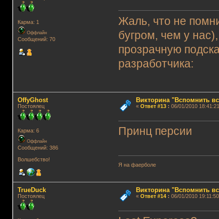
Жаль, что не помни
Карма: 1
бугром, чем у нас
Оффлайн
Сообщений: 70
прозрачную подсказ
разработчика:
OffyGhost
Викторина "Вспомнить вс
Постоялец
«
Ответ #13
:
06/01/2010 18:41:21
Принц персии
Карма: 6
Оффлайн
Сообщений: 386
Волшебство!
Я на фаерболе
TrueDuck
Викторина "Вспомнить вс
Постоялец
«
Ответ #14
:
06/01/2010 19:11:50