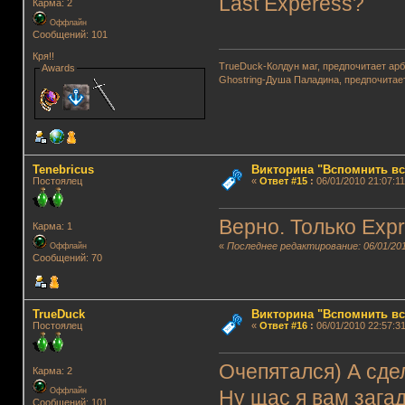
Last Experess?
Карма: 2
Оффлайн
Сообщений: 101
Кря!!
TrueDuck-Колдун маг, предпочитает арб
Awards
Ghostring-Душа Паладина, предпочитае
Tenebricus
Викторина "Вспомнить вс
Постоялец
«
Ответ #15
:
06/01/2010 21:07:11
Верно. Только Expr
Карма: 1
«
Последнее редактирование: 06/01/201
Оффлайн
Сообщений: 70
TrueDuck
Викторина "Вспомнить вс
Постоялец
«
Ответ #16
:
06/01/2010 22:57:31
Очепятался) А сде
Карма: 2
Оффлайн
Ну щас я вам зага
Сообщений: 101