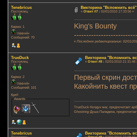
Tenebricus
Викторина "Вспомнить всё"
Постоялец
«
Ответ #7
:
02/01/2010 17:33:56 »
King's Bounty
Карма: 1
-------------------------
Оффлайн
Сообщений: 70
«
Последнее редактирование: 02/01/201
TrueDuck
Викторина "Вспомнить вс
Постоялец
«
Ответ #8
:
02/01/2010 21:31:46 
Первый скрин дос
Карма: 2
Оффлайн
Какойнить квест п
Сообщений: 101
Кря!!
Awards
TrueDuck-Колдун маг, предпочитает арб
Ghostring-Душа Паладина, предпочитае
Tenebricus
Викторина "Вспомнить вс