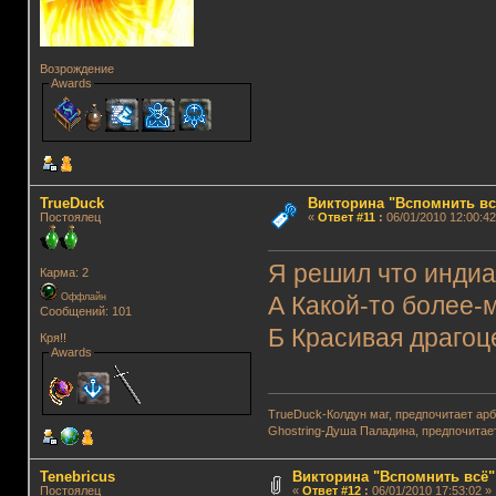
Возрождение
Awards
TrueDuck
Викторина "Вспомнить вс
Постоялец
«
Ответ #11
:
06/01/2010 12:00:42
Я решил что индиа
Карма: 2
Оффлайн
А Какой-то более-
Сообщений: 101
Б Красивая драгоц
Кря!!
Awards
TrueDuck-Колдун маг, предпочитает арб
Ghostring-Душа Паладина, предпочитае
Tenebricus
Викторина "Вспомнить всё"
Постоялец
«
Ответ #12
:
06/01/2010 17:53:02 »