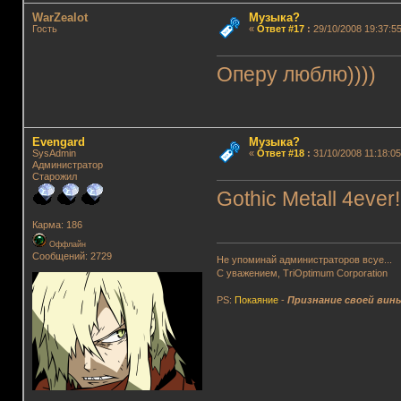
WarZealot
Музыка?
Гость
«
Ответ #17
:
29/10/2008 19:37:55
Оперу люблю))))
Evengard
Музыка?
SysAdmin
«
Ответ #18
:
31/10/2008 11:18:05
Администратор
Старожил
Gothic Metall 4ever!
Карма: 186
Оффлайн
Сообщений: 2729
Не упоминай администраторов всуе...
С уважением, TriOptimum Corporation
PS:
Покаяние
-
Признание своей вин