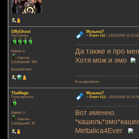
OffyGhost
Музыка?
Постоялец
«
Ответ #11
:
19/10/2008 15:22:00
Да также и про мен
Карма: 6
Оффлайн
Хотя мож и эмо
Сообщений: 386
Волшебство!
Я на фаерболе
TheMage
Музыка?
Пользователь
«
Ответ #12
:
19/10/2008 16:16:04
Вот именно.
Карма: 0
Оффлайн
*кашель*эмо*каше
Сообщений: 38
Mettalica4Ever