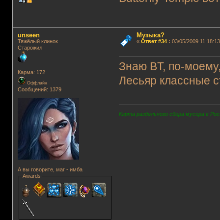
unseen
Музыка?
Тяжёлый клинок
«
Ответ #34
:
03/05/2009 11:18:13
Старожил
Знаю BT, по-моему,
Карма: 172
Лесьяр классные с
Оффлайн
Сообщений: 1379
Карта раздельного сбора мусора в Рос
А вы говорите, маг - имба
Awards