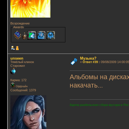
Возрождение
Awards
unseen
Музыка?
Тяжёлый клинок
«
Ответ #39
:
09/08/2009 14:00:05
Старожил
Альбомы на дисках
Карма: 172
накачать...
Оффлайн
Сообщений: 1379
Карта раздельного сбора мусора в Рос