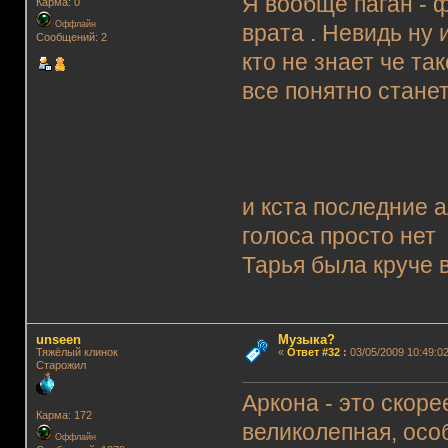
Я вообще паган -
Карма: 0
Оффлайн
врата . Невидь ну
Сообщений: 2
кто не знает че т
все понятно стане
и кста последние 
голоса просто не
Тарья была круче в
unseen
Музыка?
Тяжёлый клинок
«
Ответ #32
:
03/05/2009 10:49:02
Старожил
Аркона - это скоре
Карма: 172
великолепная, осо
Оффлайн