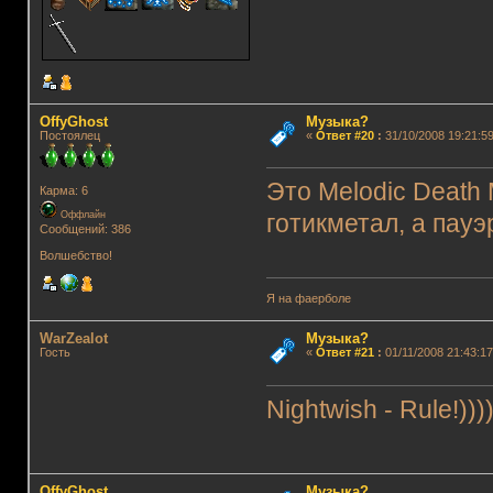
OffyGhost
Музыка?
Постоялец
«
Ответ #20
:
31/10/2008 19:21:59
Это Melodic Death 
Карма: 6
Оффлайн
готикметал, а пауэ
Сообщений: 386
Волшебство!
Я на фаерболе
WarZealot
Музыка?
Гость
«
Ответ #21
:
01/11/2008 21:43:17
Nightwish - Rule!))))
OffyGhost
Музыка?