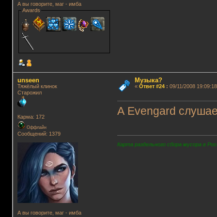
А вы говорите, маг - имба
Awards
unseen
Музыка?
Тяжёлый клинок
«
Ответ #24
:
09/11/2008 19:09:18
Старожил
А Evengard слушает
Карма: 172
Оффлайн
Сообщений: 1379
Карта раздельного сбора мусора в Рос
А вы говорите, маг - имба