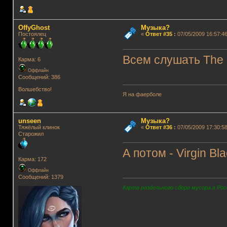
OffyGhost
Музыка?
Постоялец
«
Ответ #35
:
07/05/2009 16:57:46
Всем слушать The 
Карма: 6
Оффлайн
Сообщений: 386
Волшебство!
Я на фаерболе
unseen
Музыка?
Тяжёлый клинок
«
Ответ #36
:
07/05/2009 17:30:58
Старожил
А потом - Virgin Bla
Карма: 172
Оффлайн
Сообщений: 1379
Карта раздельного сбора мусора в Рос