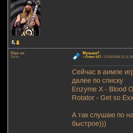
Deja vu
Музыка?
Гость
«
Ответ #27
:
17/03/2009 15:11:28
Сейчас в аимпе игр
далее по списку
Enzyme X - Blood 
Rotator - Get so Ex
А так слушаю по н
быстрое)))