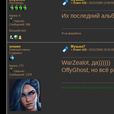
Постоялец
«
Ответ #22
:
02/11/2008 13:58:50
Их последний альб
Карма: 6
Оффлайн
Сообщений: 386
Волшебство!
Я на фаерболе
unseen
Музыка?
Тяжёлый клинок
«
Ответ #23
:
02/11/2008 18:34:33
Старожил
WarZealot, да)))))
Карма: 172
OffyGhost, но всё 
Оффлайн
Сообщений: 1379
Карта раздельного сбора мусора в Рос