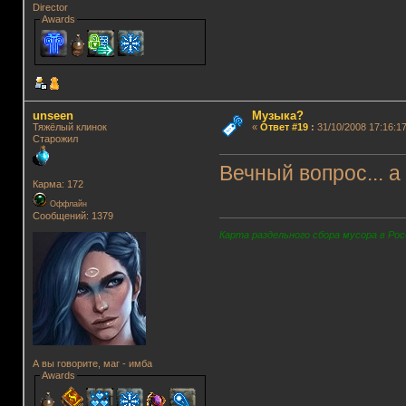
Director
Awards
unseen
Музыка?
Тяжёлый клинок
«
Ответ #19
:
31/10/2008 17:16:17
Старожил
Вечный вопрос... а
Карма: 172
Оффлайн
Сообщений: 1379
Карта раздельного сбора мусора в Рос
А вы говорите, маг - имба
Awards