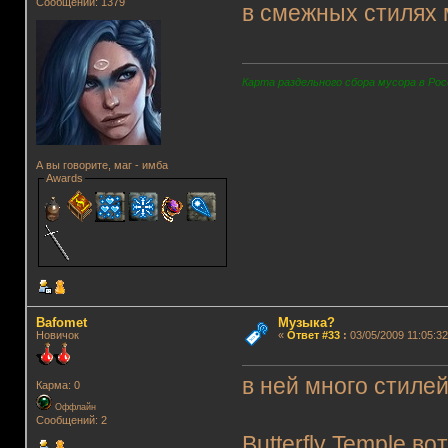
Сообщений: 1379
в смежных стилях 
Карта раздельного сбора мусора в Рос
А вы говорите, маг - имба
Awards
Bafomet
Музыка?
Новичок
«
Ответ #33
:
03/05/2009 11:05:32
в ней много стиле
Карма: 0
Оффлайн
Сообщений: 2
Butterfly Temple в