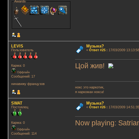
Awards
LEVIS
Музыка?
Пользователь
«
Ответ #25
:
17/03/2009 13:13:58
Цой жив!
Карма: 0
Оффлайн
Сообщений: 17
нинавижу французов
нокс это наркотик,
я наркоман нокса!
SWAT
Музыка?
Постоялец
«
Ответ #26
:
17/03/2009 14:51:35
Now playing: Satrian
Карма: 0
Оффлайн
Сообщений: 114