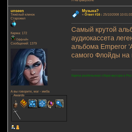
unseen
Музыка?
Тяжёлый клинок
«
Ответ #16
:
25/10/2008 10:01:03
Старожил
Самый крутой альб
Карма: 172
аудиокассета леге
Оффлайн
Сообщений: 1379
альбома Emperor 'A
самого Флойды на в
Карта раздельного сбора мусора в Рос
А вы говорите, маг - имба
Awards