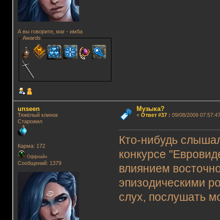
А вы говорите, маг - имба
Awards
unseen
Музыка?
Тяжёлый клинок
«
Ответ #37
:
09/08/2009 07:57:47
Старожил
Кто-нибудь слышал
Карма: 172
конкурсе "Евровид
Оффлайн
Сообщений: 1379
влиянием восточно
эпизодическими р
слух, послушать м