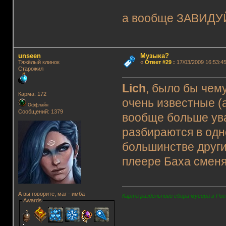
а вообще ЗАВИДУЙ
unseen
Музыка?
Тяжёлый клинок
«
Ответ #29
:
17/03/2009 16:53:45
Старожил
Lich
, было бы чем
Карма: 172
очень известные (а
Оффлайн
Сообщений: 1379
вообще больше ув
разбираются в одн
большинстве других
плеере Баха сменяю
А вы говорите, маг - имба
Карта раздельного сбора мусора в Рос
Awards