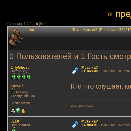
« пр
Страниц:
1
2
3
...
8
[
Все
]
Автор
Тема: Музыка? (Прочитано 584818
0 Пользователей и 1 Гость смотр
OffyGhost
Музыка?
Постоялец
«
Ответ #0
:
02/05/2008 10:33:34 
Кто что слушает, к
Карма: 6
Оффлайн
Сообщений: 386
Волшебство!
Я на фаерболе
JEDI
Музыка?
Пользователь
«
Ответ #1
:
16/06/2008 15:46:44 