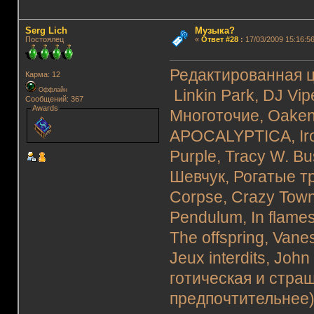
Serg Lich
Музыка?
Постоялец
«
Ответ #28
:
17/03/2009 15:16:56
Редактированная ц
Карма: 12
Оффлайн
Linkin Park, DJ Vi
Сообщений: 367
Awards
Многоточие, Oaken
APOCALYPTICA, Iro
Purple, Tracy W. B
Шевчук, Рогатые тр
Corpse, Crazy Town
Pendulum, In flames,
The offspring, Vanes
Jeux interdits, Joh
готическая и стра
предпочтительнее)