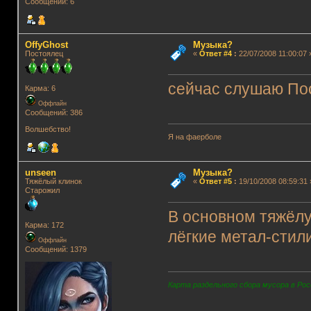
Сообщений: 6
OffyGhost
Музыка?
Постоялец
«
Ответ #4
:
22/07/2008 11:00:07 
сейчас слушаю Пост
Карма: 6
Оффлайн
Сообщений: 386
Волшебство!
Я на фаерболе
unseen
Музыка?
Тяжёлый клинок
«
Ответ #5
:
19/10/2008 08:59:31 
Старожил
В основном тяжёлу
Карма: 172
лёгкие метал-стили
Оффлайн
Сообщений: 1379
Карта раздельного сбора мусора в Рос