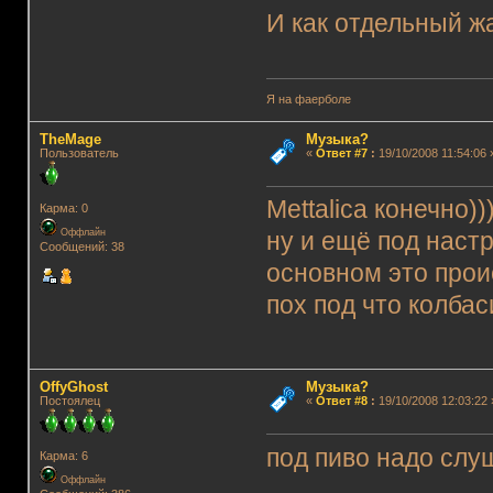
И как отдельный ж
Я на фаерболе
TheMage
Музыка?
Пользователь
«
Ответ #7
:
19/10/2008 11:54:06 
Mettalica конечно))
Карма: 0
Оффлайн
ну и ещё под настр
Сообщений: 38
основном это прои
пох под что колбас
OffyGhost
Музыка?
Постоялец
«
Ответ #8
:
19/10/2008 12:03:22 
под пиво надо слу
Карма: 6
Оффлайн