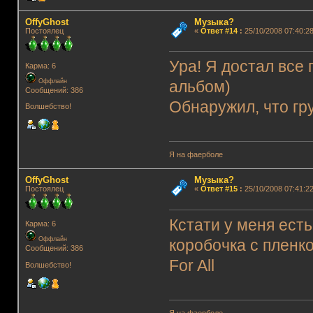
OffyGhost
Музыка?
Постоялец
«
Ответ #14
:
25/10/2008 07:40:28
Ура! Я достал все 
Карма: 6
Оффлайн
альбом)
Сообщений: 386
Обнаружил, что гр
Волшебство!
Я на фаерболе
OffyGhost
Музыка?
Постоялец
«
Ответ #15
:
25/10/2008 07:41:22
Кстати у меня есть
Карма: 6
Оффлайн
коробочка с пленко
Сообщений: 386
For All
Волшебство!
Я на фаерболе