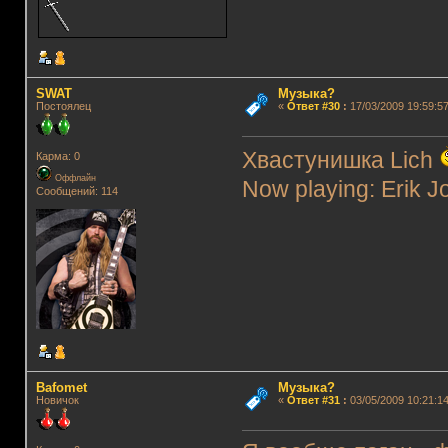
SWAT
Музыка?
Постоялец
«
Ответ #30
:
17/03/2009 19:59:57
Хвастунишка Lich
Карма: 0
Оффлайн
Now playing: Erik J
Сообщений: 114
Bafomet
Музыка?
Новичок
«
Ответ #31
:
03/05/2009 10:21:14