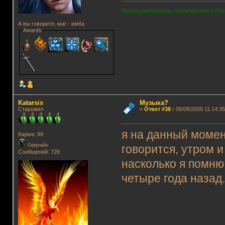
Карта раздельного сбора мусора в Рос
А вы говорите, маг - имба
Awards
Katarsis
Музыка?
Старожил
«
Ответ #38
:
09/08/2009 11:14:35
я на данный момен
Карма: 99
Оффлайн
говорится, утром и
Сообщений: 726
насколько я помню
четыре года назад