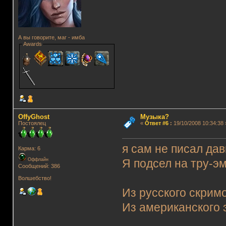
А вы говорите, маг - имба
Awards
OffyGhost
Музыка?
Постоялец
«
Ответ #6
:
19/10/2008 10:34:38 
я сам не писал давн
Карма: 6
Оффлайн
Я подсел на тру-э
Сообщений: 386
Волшебство!
Из русского скрим
Из американского 