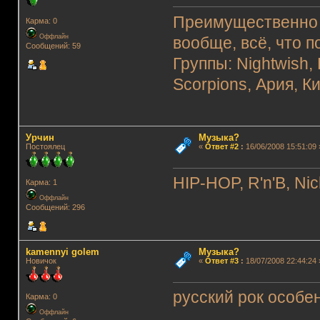
Преимущественно р
Карма: 0
Оффлайн
вообще, всё, что п
Сообщений: 59
Группы: Nightwish,
Scorpions, Ария, К
Урчин
Музыка?
Постоялец
«
Ответ #2
:
16/06/2008 15:51:09 
HIP-HOP, R'n'B, Ni
Карма: 1
Оффлайн
Сообщений: 296
kamennyi golem
Музыка?
Новичок
«
Ответ #3
:
18/07/2008 22:44:24 
русский рок особе
Карма: 0
Оффлайн