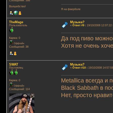
Сообщений: 386
Волшебство!
Я на фаерболе
TheMage
Музыка?
Пользователь
«
Ответ #9
:
19/10/2008 12:07:22 
Да под пиво можно
Карма: 0
Оффлайн
Хотя не очень хоче
Сообщений: 38
SWAT
Музыка?
Постоялец
«
Ответ #10
:
19/10/2008 14:57:59
Metallica всегда и
Карма: 0
Оффлайн
Black Sabbath в п
Сообщений: 114
Нет, просто нрави