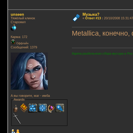
unseen
Музыка?
Тяжёлый клинок
«
Ответ #13
:
20/10/2008 15:31:47
Старожил
Metallica, конечно
Карма: 172
Оффлайн
Сообщений: 1379
Карта раздельного сбора мусора в Рос
А вы говорите, маг - имба
Awards