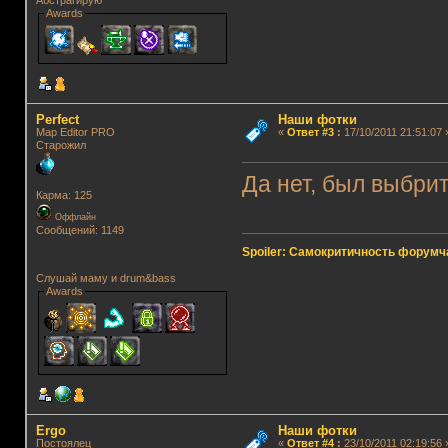
Абстрагирую
Awards
Perfect
Наши фотки
Map Editor PRO
«
Ответ #3
:
17/10/2011 21:51:07 
Старожил
Да нет, был выбри
Карма: 125
Оффлайн
Сообщений: 1149
Spoiler: Самокритичность форумч
Слушай маму и drum&bass
Awards
Ergo
Наши фотки
Постоялец
«
Ответ #4
:
23/10/2011 02:19:56 