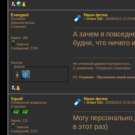
Evengard
Наши фотки
SysAdmin
«
Ответ #22
:
30/08/2012 10:29:58
Администратор
Старожил
А зачем в повседн
Карма: 186
будни, что ничего 
Оффлайн
Сообщений: 2729
Director
Не упоминай администраторов всуе...
Awards
С уважением, TriOptimum Corporation
PS:
Покаяние
-
Признание своей вин
Squall
Наши фотки
Глобальный модератор
«
Ответ #23
:
30/08/2012 10:32:18
Старожил
Могу персонально 
Карма: 132
в этот раз)
Оффлайн
Сообщений: 1170