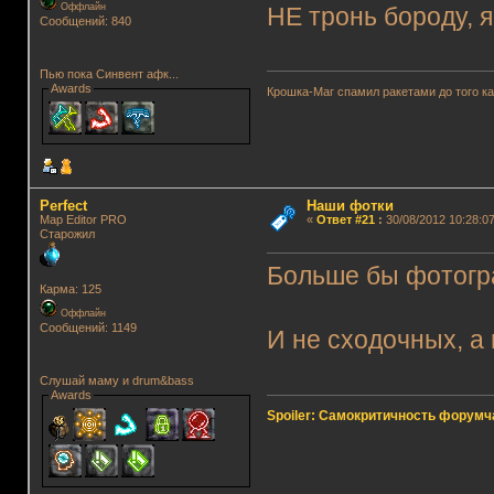
Оффлайн
НЕ тронь бороду, я
Сообщений: 840
Пью пока Синвент афк...
Awards
Крошка-Маг спамил ракетами до того к
Perfect
Наши фотки
Map Editor PRO
«
Ответ #21
:
30/08/2012 10:28:07
Старожил
Больше бы фотогра
Карма: 125
Оффлайн
Сообщений: 1149
И не сходочных, а 
Слушай маму и drum&bass
Awards
Spoiler: Самокритичность форумч