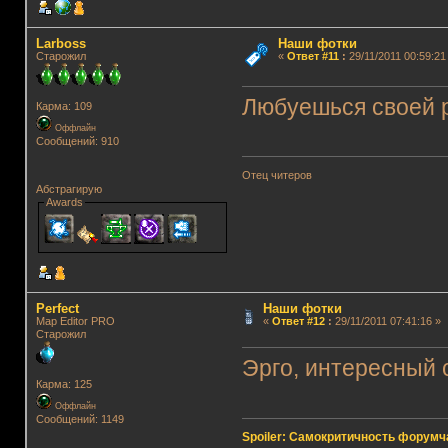
Lаrboss
Наши фотки
Старожил
«
Ответ #11
:
29/11/2011 00:59:21
Любуешься своей р
Карма: 109
Оффлайн
Сообщений: 910
Отец читеров
Абстрагирую
Awards
Perfect
Наши фотки
Map Editor PRO
«
Ответ #12
:
29/11/2011 07:41:16 »
Старожил
Эрго, интересный с
Карма: 125
Оффлайн
Сообщений: 1149
Spoiler: Самокритичность форумч