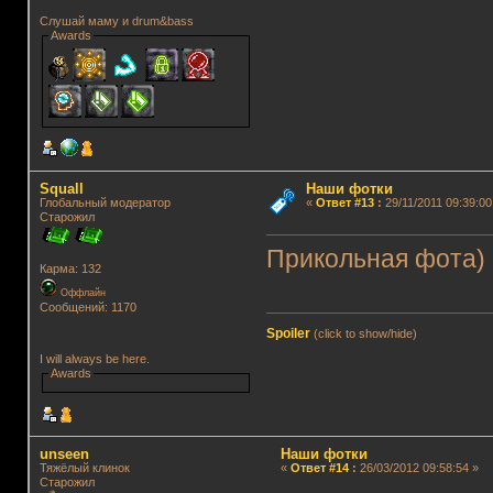
Слушай маму и drum&bass
Awards
Squall
Наши фотки
Глобальный модератор
«
Ответ #13
:
29/11/2011 09:39:00
Старожил
Прикольная фота)
Карма: 132
Оффлайн
Сообщений: 1170
Spoiler
(click to show/hide)
I will always be here.
Awards
unseen
Наши фотки
Тяжёлый клинок
«
Ответ #14
:
26/03/2012 09:58:54 »
Старожил