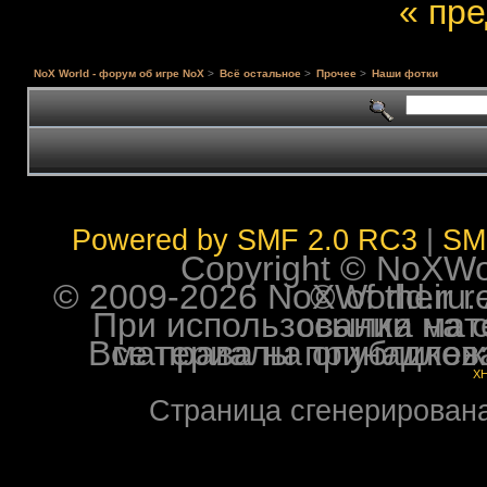
« пр
NoX World - форум об игре NoX
>
Всё остальное
>
Прочее
>
Наши фотки
Powered by SMF 2.0 RC3
|
SM
Copyright © NoXWorl
© 2009-2026 NoXWorld.ru. All image
При использовании материалов ф
Все права на опубликованные на форуме NoXW
X
Страница сгенерирована 