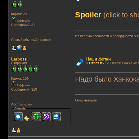
Spoiler
(click to s
Карма: 20
Оффлайн
Сообщений: 81
Из бессмысленности и абсурдности быт
Самый обычный человек
Lаrboss
Наши фотки
Старожил
«
Ответ #5
:
23/10/2011 04:21:48 
Надо было Хэнкока
Карма: 109
Оффлайн
Сообщений: 910
Отец читеров
Абстрагирую
Awards