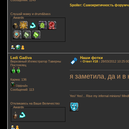
Сообщений: 1149
Spoiler: Самокритичность форумч
Слушай маму и drum&bass
Awards
Ledi Gadiva
Наши фотки
Верховный Иллюстратор Таверны
«
Ответ #18
:
28/03/2012 10:25:00
Постоялец
я заметила, да и в
Карма: 136
Оффлайн
Сообщений: 113
Yes! Yes!... Rise my infernal minions! Mi
Откликаюсь на Ваше Величество
Awards