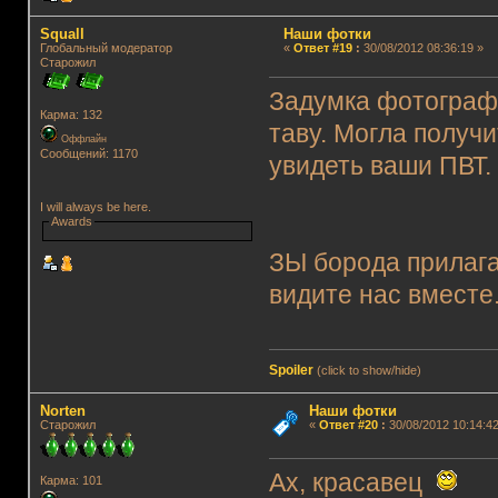
Squall
Наши фотки
Глобальный модератор
«
Ответ #19
:
30/08/2012 08:36:19 »
Старожил
Задумка фотографи
Карма: 132
таву. Могла получ
Оффлайн
Сообщений: 1170
увидеть ваши ПВТ
I will always be here.
Awards
ЗЫ борода прилага
видите нас вместе
Spoiler
(click to show/hide)
Norten
Наши фотки
Старожил
«
Ответ #20
:
30/08/2012 10:14:42
Ах, красавец
Карма: 101