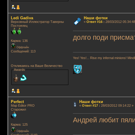
Ledi Gadiva
Наши фотки
Верховный Иллюстратор Таверны
«
Ответ #16
:
28/03/2012 05:34:48
Постоялец
долго поди присма
Карма: 136
Оффлайн
Сообщений: 113
Yes! Yes!... Rise my infernal minions! Mi
Откликаюсь на Ваше Величество
Awards
Perfect
Наши фотки
Map Editor PRO
«
Ответ #17
:
28/03/2012 09:14:22 »
Старожил
Андрей любит пяли
Карма: 125
Оффлайн