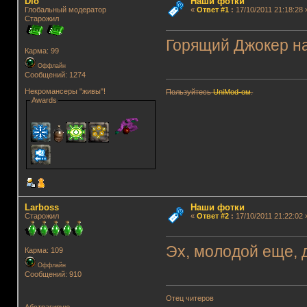
Dio
Наши фотки
Глобальный модератор
«
Ответ #1
:
17/10/2011 21:18:28 
Старожил
Горящий Джокер н
Карма: 99
Оффлайн
Сообщений: 1274
Некромансеры "живы"!
Пользуйтесь
UniMod-ом
.
Awards
Lаrboss
Наши фотки
Старожил
«
Ответ #2
:
17/10/2011 21:22:02 
Эх, молодой еще, 
Карма: 109
Оффлайн
Сообщений: 910
Отец читеров