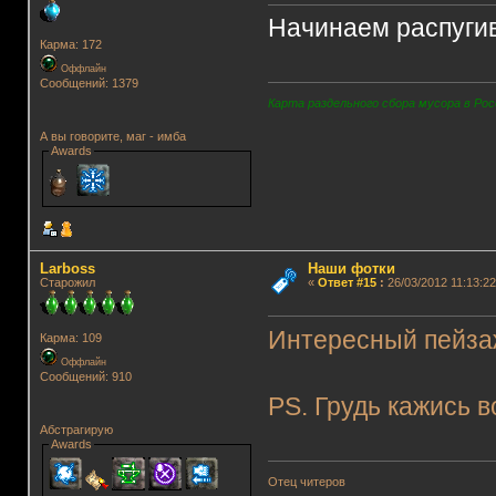
Начинаем распуги
Карма: 172
Оффлайн
Сообщений: 1379
Карта раздельного сбора мусора в Рос
А вы говорите, маг - имба
Awards
Lаrboss
Наши фотки
Старожил
«
Ответ #15
:
26/03/2012 11:13:22
Интересный пейза
Карма: 109
Оффлайн
Сообщений: 910
PS. Грудь кажись в
Абстрагирую
Awards
Отец читеров