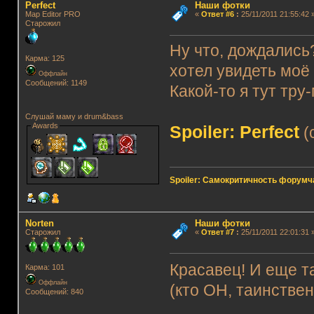
Perfect
Наши фотки
Map Editor PRO
«
Ответ #6
:
25/11/2011 21:55:42 
Старожил
Ну что, дождались
Карма: 125
хотел увидеть моё
Оффлайн
Сообщений: 1149
Какой-то я тут тру-м
Слушай маму и drum&bass
Awards
Spoiler: Perfect
(c
Spoiler: Самокритичность форумч
Norten
Наши фотки
Старожил
«
Ответ #7
:
25/11/2011 22:01:31 
Красавец! И еще 
Карма: 101
Оффлайн
(кто ОН, таинстве
Сообщений: 840