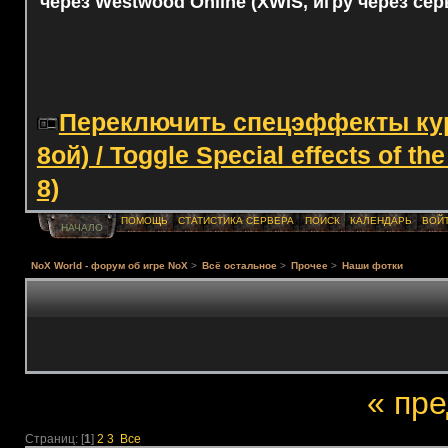
через Westwood Online (XWIS, игру через сер
Переключить спецэффекты курс
8ой) / Toggle Special effects of th
8)
ПОМОЩЬ
СТАТИСТИКА СЕРВЕРА
ПОИСК
КАЛЕНДАРЬ
ВОЙ
НАЧАЛО
NoX World - форум об игре NoX
>
Всё остальное
>
Прочее
>
Наши фотки
« пр
Страниц: [
1
]
2
3
Все