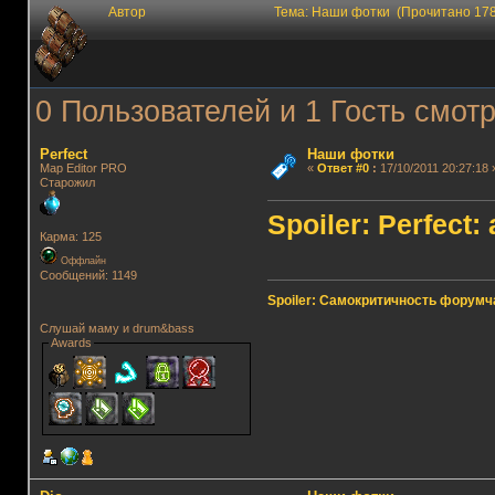
Автор
Тема: Наши фотки (Прочитано 178
0 Пользователей и 1 Гость смотр
Perfect
Наши фотки
Map Editor PRO
«
Ответ #0
:
17/10/2011 20:27:18 
Старожил
Spoiler: Perfect:
Карма: 125
Оффлайн
Сообщений: 1149
Spoiler: Самокритичность форумч
Слушай маму и drum&bass
Awards