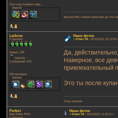
Пью пока Синвент афк...
Awards
Крошка-Маг спамил ракетами до того к
Lаrboss
Наши фотки
Старожил
«
Ответ #8
:
25/11/2011 23:13:59 
Да, действительно
Карма: 109
Оффлайн
Наверное, все девч
Сообщений: 910
привлекательный п
Абстрагирую
Awards
Это ты после купа
Отец читеров
Perfect
Наши фотки
Map Editor PRO
«
Ответ #9
:
26/11/2011 11:40:11 »
Старожил