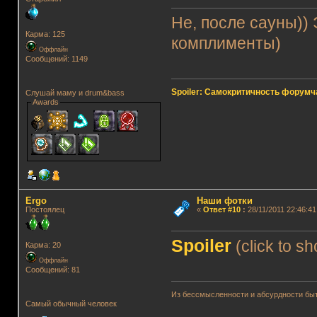
Не, после сауны)) 
Карма: 125
комплименты)
Оффлайн
Сообщений: 1149
Spoiler: Самокритичность форумч
Слушай маму и drum&bass
Awards
Ergo
Наши фотки
Постоялец
«
Ответ #10
:
28/11/2011 22:46:41
Spoiler
(click to s
Карма: 20
Оффлайн
Сообщений: 81
Из бессмысленности и абсурдности быт
Самый обычный человек