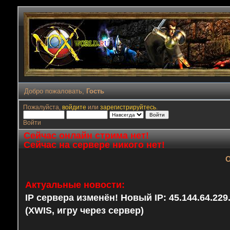
Добро пожаловать,
Гость
Пожалуйста,
войдите
или
зарегистрируйтесь
.
Войти
Сейчас онлайн стрима нет!
Сейчас на сервере никого нет!
О
Актуальные новости:
IP сервера изменён! Новый IP: 45.144.64.22
(XWIS, игру через сервер)