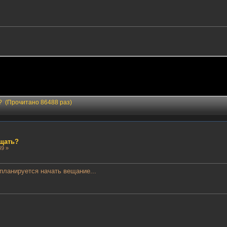
ь? (Прочитано 86488 раз)
ещать?
49 »
 планируется начать вещание...