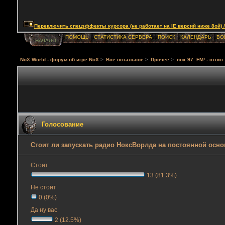
Переключить спецэффекты курсора (не работает на IE версий ниже 8ой) / Togg
ПОМОЩЬ
СТАТИСТИКА СЕРВЕРА
ПОИСК
КАЛЕНДАРЬ
ВО
НАЧАЛО
NoX World - форум об игре NoX
>
Всё остальное
>
Прочее
>
nox 97. FM! - стои
Голосование
Стоит ли запускать радио НоксВорлда на постоянной осно
Стоит
13 (81.3%)
Не стоит
0 (0%)
Да ну вас
2 (12.5%)