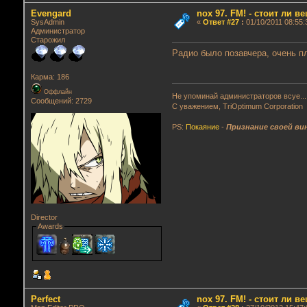
Evengard
nox 97. FM! - стоит ли в
SysAdmin
«
Ответ #27
:
01/10/2011 08:55:
Администратор
Старожил
Радио было позавчера, очень п
Карма: 186
Оффлайн
Не упоминай администраторов всуе...
Сообщений: 2729
С уважением, TriOptimum Corporation
PS:
Покаяние
-
Признание своей ви
Director
Awards
Perfect
nox 97. FM! - стоит ли в