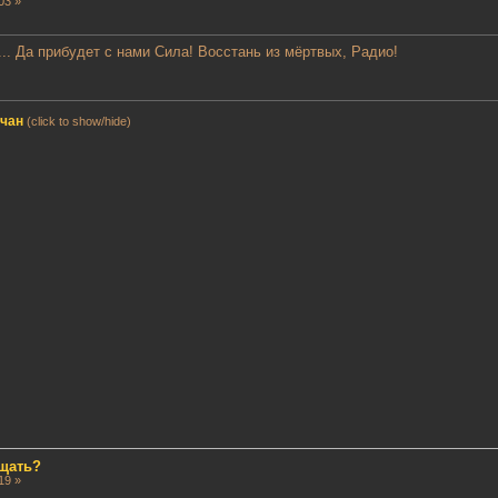
03 »
... Да прибудет с нами Сила! Восстань из мёртвых, Радио!
мчан
(click to show/hide)
ещать?
19 »