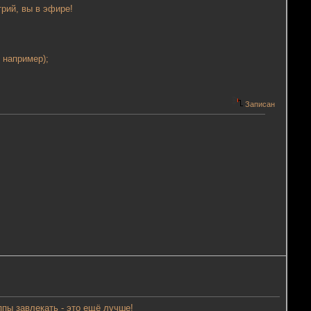
рий, вы в эфире!
 например);
Записан
ппы завлекать - это ещё лучше!