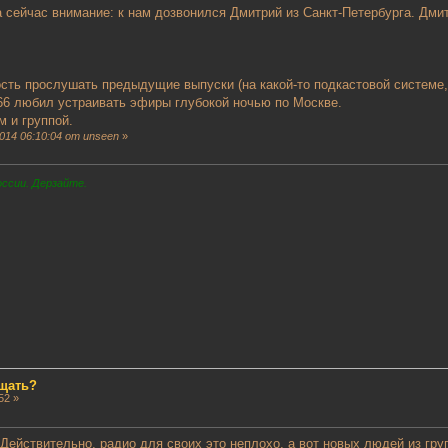
 сейчас внимание: к нам дозвонился Дмитрий из Санкт-Петербурга. Дмит
ость прослушать предыдущие выпуски (на какой-то подкастовой системе,
о66 любил устраивать эфиры глубокой ночью по Москве.
м и группой.
014 06:10:04 от unseen
»
оссии. Дерзайте.
ещать?
52 »
Действительно, радио для своих это неплохо, а вот новых людей из гру