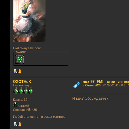
I will always be here.
Awards
OXOTHuK
nox 97. FM! - стоит ли в
Постоялец
«
Ответ #26
:
01/10/2011 08:15:
И как? Обсуждаете?
Карма: 32
Оффлайн
Сообщений: 435
Имбой становится в руках мастера