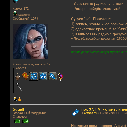
- Уважаемые радиослушатели, а
- Рамиро, пойдём махаться!
Карма: 172
Оффлайн
Сообщений: 1379
Сугубо "за". Пожелания:
1) запись, чтобы была возможн
2) адекватное время. А то Хип
3) взаимосвязь радио с форумо
«
Последнее редактирование: 23/09/2
Карта раздельного сбора мусора в Р
А вы говорите, маг - имба
Awards
Squall
nox 97. FM! - стоит ли в
Глобальный модератор
«
Ответ #31
:
23/09/2014 16:16:
Старожил
Неплохие предложения, Ансин) 