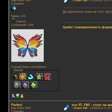
Map Editor PRO
«
Ответ #28
:
27/10/2012 15:47:
Старожил
Да прольётся тьма на этот труп
Карма: 125
Оффлайн
Сообщений: 1149
Spoiler: Самокритичность фору
Слушай маму и drum&bass
Awards
Perfect
nox 97. FM! - стоит ли в
Map Editor PRO
«
Ответ #29
:
22/09/2014 17:23:
Старожил