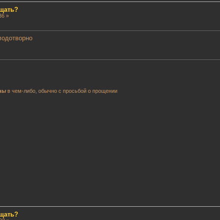
ещать?
36 »
лодотворно
ны
в чем-либо, обычно с просьбой о прощении
ещать?