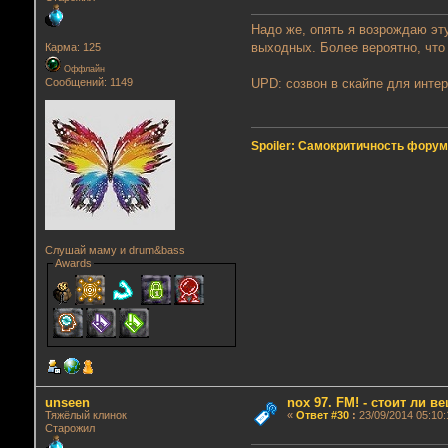
Надо же, опять я возрождаю эту
выходных. Более вероятно, что
Карма: 125
Оффлайн
Сообщений: 1149
UPD: созвон в скайпе для интер
Spoiler: Самокритичность фору
Слушай маму и drum&bass
Awards
unseen
nox 97. FM! - стоит ли в
Тяжёлый клинок
«
Ответ #30
:
23/09/2014 05:10:
Старожил