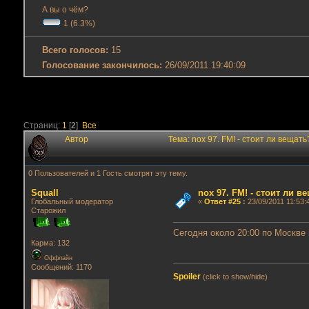
А вы о чём?
1 (6.3%)
Всего голосов:
15
Голосование закончилось:
26/09/2011 19:40:09
Страниц:
1
[
2
]
Все
Автор
Тема: nox 97. FM! - стоит ли вещат
0 Пользователей и 1 Гость смотрят эту тему.
Squall
nox 97. FM! - стоит ли в
Глобальный модератор
«
Ответ #25
:
23/09/2011 11:53:
Старожил
Сегодня около 20:00 по Москве
Карма: 132
Оффлайн
Сообщений: 1170
Spoiler
(click to show/hide)