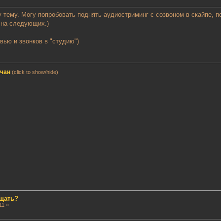
 тему. Могу попробовать поднять аудиостриминг с созвоном в скайпе, по
 на следующих.)
вью и звонков в "студию")
мчан
(click to show/hide)
ещать?
11 »